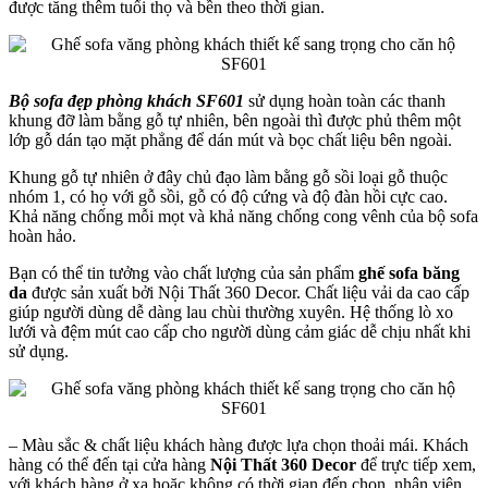
được tăng thêm tuổi thọ và bền theo thời gian.
Bộ sofa đẹp phòng khách SF601
sử dụng hoàn toàn các thanh
khung đỡ làm bằng gỗ tự nhiên, bên ngoài thì được phủ thêm một
lớp gỗ dán tạo mặt phẳng để dán mút và bọc chất liệu bên ngoài.
Khung gỗ tự nhiên ở đây chủ đạo làm bằng gỗ sồi loại gỗ thuộc
nhóm 1, có họ với gỗ sồi, gỗ có độ cứng và độ đàn hồi cực cao.
Khả năng chống mỗi mọt và khả năng chống cong vênh của bộ sofa
hoàn hảo.
Bạn có thể tin tưởng vào chất lượng của sản phẩm
ghế sofa băng
da
được sản xuất bởi Nội Thất 360 Decor. Chất liệu vải da cao cấp
giúp người dùng dễ dàng lau chùi thường xuyên. Hệ thống lò xo
lưới và đệm mút cao cấp cho người dùng cảm giác dễ chịu nhất khi
sử dụng.
– Màu sắc & chất liệu khách hàng được lựa chọn thoải mái. Khách
hàng có thể đến tại cửa hàng
Nội Thất 360 Decor
để trực tiếp xem,
với khách hàng ở xa hoặc không có thời gian đến chọn, nhân viên