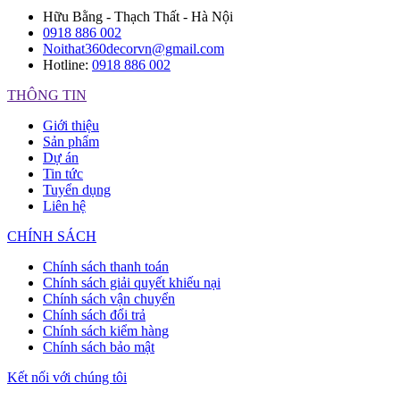
Hữu Bằng - Thạch Thất - Hà Nội
0918 886 002
Noithat360decorvn@gmail.com
Hotline:
0918 886 002
THÔNG TIN
Giới thiệu
Sản phẩm
Dự án
Tin tức
Tuyển dụng
Liên hệ
CHÍNH SÁCH
Chính sách thanh toán
Chính sách giải quyết khiếu nại
Chính sách vận chuyển
Chính sách đổi trả
Chính sách kiểm hàng
Chính sách bảo mật
Kết nối với chúng tôi