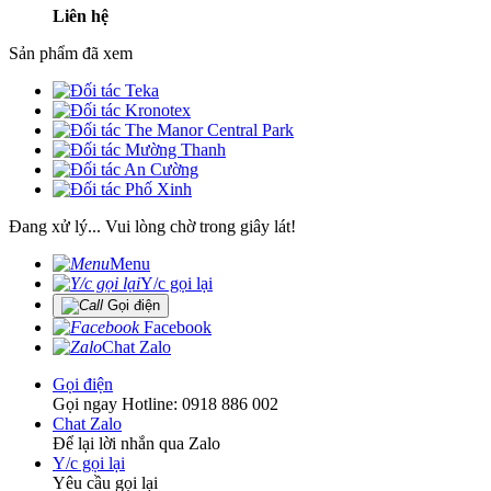
Liên hệ
Sản phẩm đã xem
Đang xử lý... Vui lòng chờ trong giây lát!
Menu
Y/c gọi lại
Gọi điện
Facebook
Chat Zalo
Gọi điện
Gọi ngay Hotline: 0918 886 002
Chat Zalo
Để lại lời nhắn qua Zalo
Y/c gọi lại
Yêu cầu gọi lại