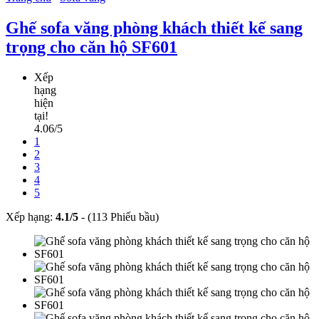
Ghế sofa văng phòng khách thiết kế sang
trọng cho căn hộ SF601
Xếp
hạng
hiện
tại!
4.06/5
1
2
3
4
5
Xếp hạng:
4.1
/
5
-
(113 Phiếu bầu)