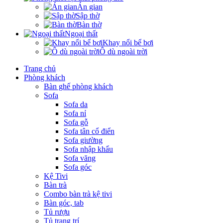
Án gian
Sập thờ
Bàn thờ
Ngoại thất
Khay nổi bể bơi
Ô dù ngoài trời
Trang chủ
Phòng khách
Bàn ghế phòng khách
Sofa
Sofa da
Sofa nỉ
Sofa gỗ
Sofa tân cổ điển
Sofa giường
Sofa nhập khẩu
Sofa văng
Sofa góc
Kệ Tivi
Bàn trà
Combo bàn trà kệ tivi
Bàn góc, tab
Tủ rượu
Tủ trang trí