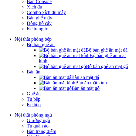
Bàn Console
Xích đu
Combo xích đu mây
Bàn ghế mây
Đồng hồ cây
Kệ trang trí
Nội thất phòng bếp
Bộ bàn ghế ăn
Bộ bàn ghế ăn mặt đá
Bộ bàn ghế ăn mặt
kính
Bộ bàn ghế ăn mặt gỗ
Bàn ăn
Bàn ăn mặt đá
Bàn ăn mặt kính
Bàn ăn mặt gỗ
Ghế ăn
Tủ bếp
Kệ bếp
Nội thất phòng ngủ
Giường ngủ
Tủ quần áo
Bàn trang điểm