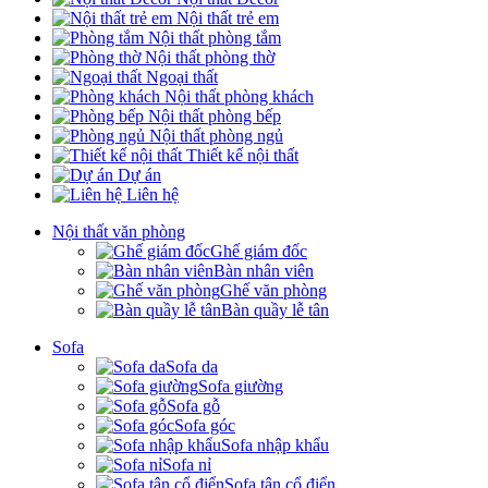
Nội thất trẻ em
Nội thất phòng tắm
Nội thất phòng thờ
Ngoại thất
Nội thất phòng khách
Nội thất phòng bếp
Nội thất phòng ngủ
Thiết kế nội thất
Dự án
Liên hệ
Nội thất văn phòng
Ghế giám đốc
Bàn nhân viên
Ghế văn phòng
Bàn quầy lễ tân
Sofa
Sofa da
Sofa giường
Sofa gỗ
Sofa góc
Sofa nhập khẩu
Sofa nỉ
Sofa tân cổ điển