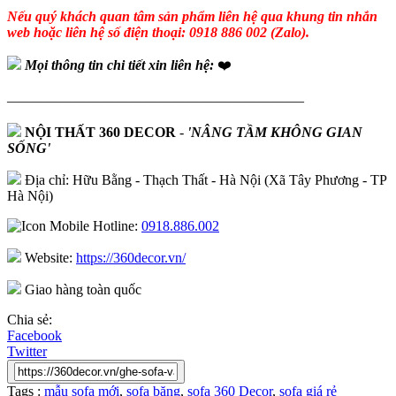
Nếu quý khách quan tâm sản phẩm liên hệ qua khung tin nhắn
web hoặc liên hệ số điện thoại: 0918 886 002 (Zalo).
Mọi thông tin chi tiết xin liên hệ:
❤️
—————————————————————
NỘI THẤT 360 DECOR
-
'NÂNG TẦM KHÔNG GIAN
SỐNG'
Địa chỉ: Hữu Bằng - Thạch Thất - Hà Nội (Xã Tây Phương - TP
Hà Nội)
Hotline:
0918.886.002
Website:
https://360decor.vn/
Giao hàng toàn quốc
Chia sẻ:
Facebook
Twitter
Tags :
mẫu sofa mới
,
sofa băng
,
sofa 360 Decor
,
sofa giá rẻ