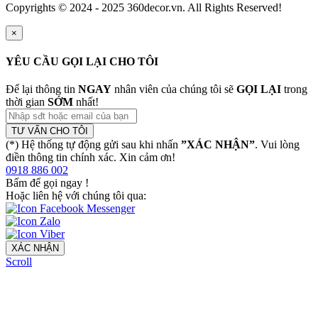
Copyrights © 2024 - 2025 360decor.vn. All Rights Reserved!
×
YÊU CẦU GỌI LẠI CHO TÔI
Để lại thông tin
NGAY
nhân viên của chúng tôi sẽ
GỌI LẠI
trong
thời gian
SỚM
nhất!
TƯ VẤN CHO TÔI
(*) Hệ thống tự động gửi sau khi nhấn
”XÁC NHẬN”
. Vui lòng
điền thông tin chính xác. Xin cảm ơn!
0918 886 002
Bấm để gọi ngay
!
Hoặc liên hệ với chúng tôi qua:
XÁC NHẬN
Scroll