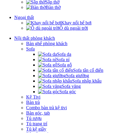
Sập thờ
Bàn thờ
Ngoại thất
Khay nổi bể bơi
Ô dù ngoài trời
Nội thất phòng khách
Bàn ghế phòng khách
Sofa
Sofa da
Sofa nỉ
Sofa gỗ
Sofa tân cổ điển
Sofa giường
Sofa nhập khẩu
Sofa văng
Sofa góc
Kệ Tivi
Bàn trà
Combo bàn trà kệ tivi
Bàn góc, tab
Tủ rượu
Tủ trang trí
Tủ kệ giầy