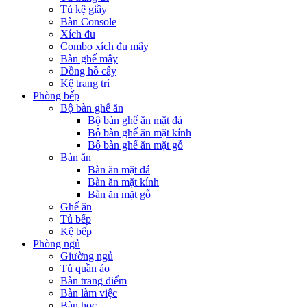
Tủ kệ giầy
Bàn Console
Xích đu
Combo xích đu mây
Bàn ghế mây
Đồng hồ cây
Kệ trang trí
Phòng bếp
Bộ bàn ghế ăn
Bộ bàn ghế ăn mặt đá
Bộ bàn ghế ăn mặt kính
Bộ bàn ghế ăn mặt gỗ
Bàn ăn
Bàn ăn mặt đá
Bàn ăn mặt kính
Bàn ăn mặt gỗ
Ghế ăn
Tủ bếp
Kệ bếp
Phòng ngủ
Giường ngủ
Tủ quần áo
Bàn trang điểm
Bàn làm việc
Bàn học