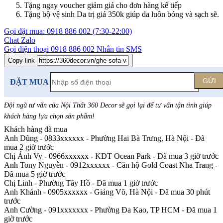
Tặng ngay voucher giảm giá cho đơn hàng kế tiếp
Tặng bộ vệ sinh Da trị giá 350k giúp da luôn bóng và sạch sẽ.
Gọi đặt mua:
0918 886 002
(7:30-22:00)
Chat Zalo
Gọi điện thoại
0918 886 002
Nhắn tin SMS
Copy link
GỬI
ĐẶT MUA
Đội ngũ tư vấn của Nội Thất 360 Decor sẽ gọi lại để tư vấn tận tình giúp
khách hàng lựa chọn sản phẩm
!
Khách hàng đã mua
Anh Dũng - 0833xxxxxx
-
Phường Hai Bà Trưng, Hà Nội - Đã
mua 2 giờ trước
Chị Ánh Vy - 0966xxxxxx
-
KĐT Ocean Park - Đã mua 3 giờ trước
Anh Tony Nguyễn - 0912xxxxxx
-
Căn hộ Gold Coast Nha Trang -
Đã mua 5 giờ trước
Chị Linh
-
Phường Tây Hồ - Đã mua 1 giờ trước
Anh Khánh - 0905xxxxxx
-
Giảng Võ, Hà Nội - Đã mua 30 phút
trước
Anh Cường - 091xxxxxxx
-
Phường Đa Kao, TP HCM - Đã mua 1
giờ trước