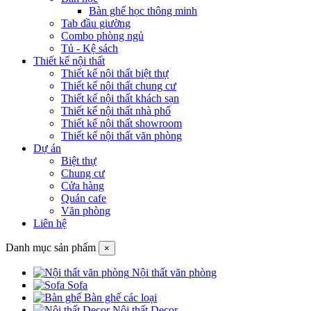
Bàn ghế học thông minh
Tab đầu giường
Combo phòng ngủ
Tủ - Kệ sách
Thiết kế nội thất
Thiết kế nội thất biệt thự
Thiết kế nội thất chung cư
Thiết kế nội thất khách sạn
Thiết kế nội thất nhà phố
Thiết kế nội thất showroom
Thiết kế nội thất văn phòng
Dự án
Biệt thự
Chung cư
Cửa hàng
Quán cafe
Văn phòng
Liên hệ
Danh mục sản phẩm
×
Nội thất văn phòng
Sofa
Bàn ghế các loại
Nội thất Decor