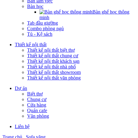
Bàn làm việc
Bàn học
Bàn ghế học thông
minh
Tab đầu giường
Combo phòng ngủ
Tủ - Kệ sách
Thiết kế nội thất
Thiết kế nội thất biệt thự
Thiết kế nội thất chung cư
Thiết kế nội thất khách sạn
Thiết kế nội thất nhà phố
Thiết kế nội thất showroom
Thiết kế nội thất văn phòng
Dự án
Biệt thự
Chung cư
Cửa hàng
Quán cafe
Văn phòng
Liên hệ
Trang chủ
Sofa văng