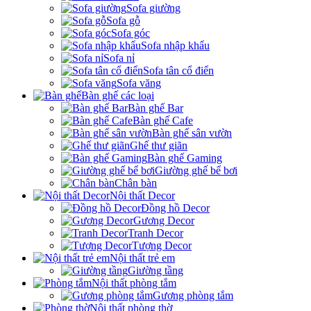
Sofa giường
Sofa gỗ
Sofa góc
Sofa nhập khẩu
Sofa nỉ
Sofa tân cổ điển
Sofa văng
Bàn ghế các loại
Bàn ghế Bar
Bàn ghế Cafe
Bàn ghế sân vườn
Ghế thư giãn
Bàn ghế Gaming
Giường ghế bể bơi
Chân bàn
Nội thất Decor
Đồng hồ Decor
Gương Decor
Tranh Decor
Tượng Decor
Nội thất trẻ em
Giường tầng
Nội thất phòng tắm
Gương phòng tắm
Nội thất phòng thờ