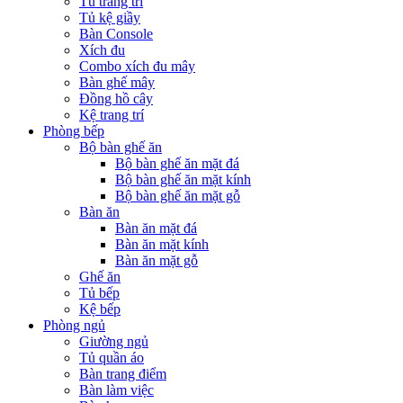
Tủ trang trí
Tủ kệ giầy
Bàn Console
Xích đu
Combo xích đu mây
Bàn ghế mây
Đồng hồ cây
Kệ trang trí
Phòng bếp
Bộ bàn ghế ăn
Bộ bàn ghế ăn mặt đá
Bộ bàn ghế ăn mặt kính
Bộ bàn ghế ăn mặt gỗ
Bàn ăn
Bàn ăn mặt đá
Bàn ăn mặt kính
Bàn ăn mặt gỗ
Ghế ăn
Tủ bếp
Kệ bếp
Phòng ngủ
Giường ngủ
Tủ quần áo
Bàn trang điểm
Bàn làm việc