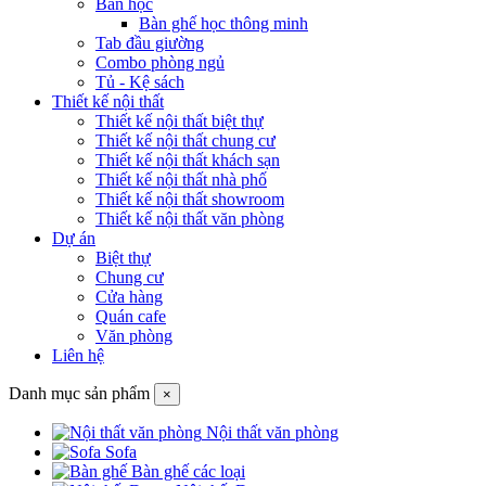
Bàn học
Bàn ghế học thông minh
Tab đầu giường
Combo phòng ngủ
Tủ - Kệ sách
Thiết kế nội thất
Thiết kế nội thất biệt thự
Thiết kế nội thất chung cư
Thiết kế nội thất khách sạn
Thiết kế nội thất nhà phố
Thiết kế nội thất showroom
Thiết kế nội thất văn phòng
Dự án
Biệt thự
Chung cư
Cửa hàng
Quán cafe
Văn phòng
Liên hệ
Danh mục sản phẩm
×
Nội thất văn phòng
Sofa
Bàn ghế các loại