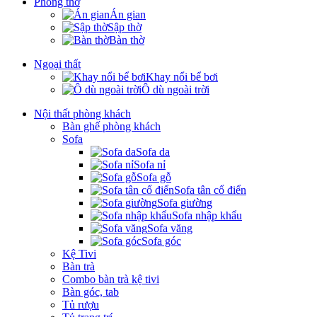
Phòng thờ
Án gian
Sập thờ
Bàn thờ
Ngoại thất
Khay nổi bể bơi
Ô dù ngoài trời
Nội thất phòng khách
Bàn ghế phòng khách
Sofa
Sofa da
Sofa nỉ
Sofa gỗ
Sofa tân cổ điển
Sofa giường
Sofa nhập khẩu
Sofa văng
Sofa góc
Kệ Tivi
Bàn trà
Combo bàn trà kệ tivi
Bàn góc, tab
Tủ rượu