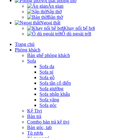
Nội thất phòng thờ
Án gian
Sập thờ
Bàn thờ
Ngoại thất
Khay nổi bể bơi
Ô dù ngoài trời
Trang chủ
Phòng khách
Bàn ghế phòng khách
Sofa
Sofa da
Sofa nỉ
Sofa gỗ
Sofa tân cổ điển
Sofa giường
Sofa nhập khẩu
Sofa văng
Sofa góc
Kệ Tivi
Bàn trà
Combo bàn trà kệ tivi
Bàn góc, tab
Tủ rượu