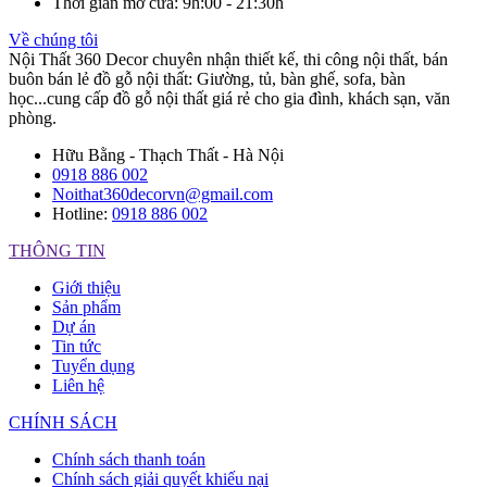
Thời gian mở cửa
: 9h:00 - 21:30h
Về chúng tôi
Nội Thất 360 Decor chuyên nhận thiết kế, thi công nội thất, bán
buôn bán lẻ đồ gỗ nội thất: Giường, tủ, bàn ghế, sofa, bàn
học...cung cấp đồ gỗ nội thất giá rẻ cho gia đình, khách sạn, văn
phòng.
Hữu Bằng - Thạch Thất - Hà Nội
0918 886 002
Noithat360decorvn@gmail.com
Hotline:
0918 886 002
THÔNG TIN
Giới thiệu
Sản phẩm
Dự án
Tin tức
Tuyển dụng
Liên hệ
CHÍNH SÁCH
Chính sách thanh toán
Chính sách giải quyết khiếu nại