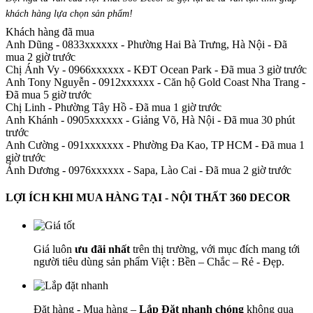
khách hàng lựa chọn sản phẩm
!
Khách hàng đã mua
Anh Dũng - 0833xxxxxx
-
Phường Hai Bà Trưng, Hà Nội - Đã
mua 2 giờ trước
Chị Ánh Vy - 0966xxxxxx
-
KĐT Ocean Park - Đã mua 3 giờ trước
Anh Tony Nguyễn - 0912xxxxxx
-
Căn hộ Gold Coast Nha Trang -
Đã mua 5 giờ trước
Chị Linh
-
Phường Tây Hồ - Đã mua 1 giờ trước
Anh Khánh - 0905xxxxxx
-
Giảng Võ, Hà Nội - Đã mua 30 phút
trước
Anh Cường - 091xxxxxxx
-
Phường Đa Kao, TP HCM - Đã mua 1
giờ trước
Ánh Dương - 0976xxxxxx
-
Sapa, Lào Cai - Đã mua 2 giờ trước
LỢI ÍCH KHI MUA HÀNG TẠI - NỘI THẤT 360 DECOR
Giá luôn
ưu đãi nhất
trên thị trường, với mục đích mang tới
người tiêu dùng sản phẩm Việt : Bền – Chắc – Rẻ - Đẹp.
Đặt hàng - Mua hàng –
Lắp Đặt nhanh chóng
không qua