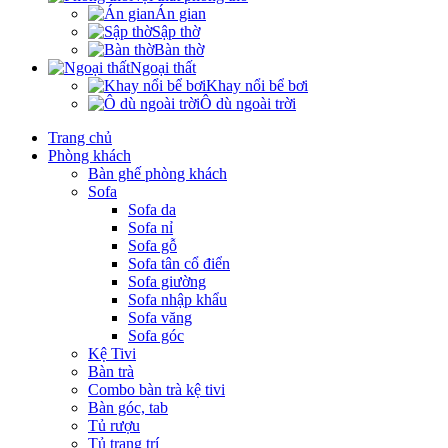
Án gian
Sập thờ
Bàn thờ
Ngoại thất
Khay nổi bể bơi
Ô dù ngoài trời
Trang chủ
Phòng khách
Bàn ghế phòng khách
Sofa
Sofa da
Sofa nỉ
Sofa gỗ
Sofa tân cổ điển
Sofa giường
Sofa nhập khẩu
Sofa văng
Sofa góc
Kệ Tivi
Bàn trà
Combo bàn trà kệ tivi
Bàn góc, tab
Tủ rượu
Tủ trang trí