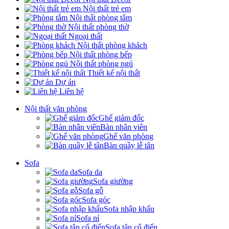
Nội thất trẻ em
Nội thất phòng tắm
Nội thất phòng thờ
Ngoại thất
Nội thất phòng khách
Nội thất phòng bếp
Nội thất phòng ngủ
Thiết kế nội thất
Dự án
Liên hệ
Nội thất văn phòng
Ghế giám đốc
Bàn nhân viên
Ghế văn phòng
Bàn quầy lễ tân
Sofa
Sofa da
Sofa giường
Sofa gỗ
Sofa góc
Sofa nhập khẩu
Sofa nỉ
Sofa tân cổ điển