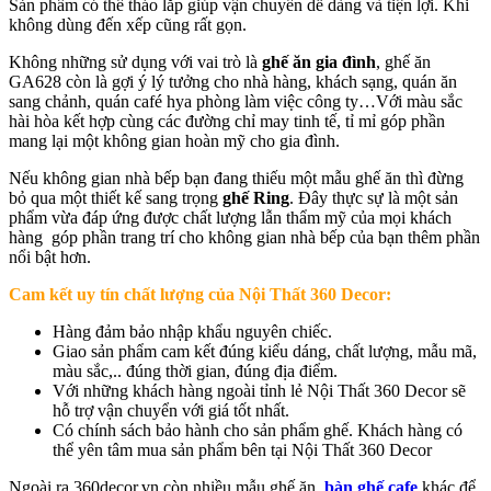
Sản phẩm có thể tháo lắp giúp vận chuyển dễ dàng và tiện lợi. Khi
không dùng đến xếp cũng rất gọn.
Không những sử dụng với vai trò là
ghế ăn gia đình
, ghế ăn
GA628 còn là gợi ý lý tưởng cho nhà hàng, khách sạng, quán ăn
sang chảnh, quán café hya phòng làm việc công ty…Với màu sắc
hài hòa kết hợp cùng các đường chỉ may tinh tế, tỉ mỉ góp phần
mang lại một không gian hoàn mỹ cho gia đình.
Nếu không gian nhà bếp bạn đang thiếu một mẫu ghế ăn thì đừng
bỏ qua một thiết kế sang trọng
ghế Ring
. Đây thực sự là một sản
phẩm vừa đáp ứng được chất lượng lẫn thẩm mỹ của mọi khách
hàng góp phần trang trí cho không gian nhà bếp của bạn thêm phần
nổi bật hơn.
Cam kết uy tín chất lượng của Nội Thất 360 Decor:
Hàng đảm bảo nhập khẩu nguyên chiếc.
Giao sản phẩm cam kết đúng kiểu dáng, chất lượng, mẫu mã,
màu sắc,.. đúng thời gian, đúng địa điểm.
Với những khách hàng ngoài tỉnh lẻ Nội Thất 360 Decor sẽ
hỗ trợ vận chuyển với giá tốt nhất.
Có chính sách bảo hành cho sản phẩm ghế. Khách hàng có
thể yên tâm mua sản phẩm bên tại Nội Thất 360 Decor
Ngoài ra 360decor.vn còn nhiều mẫu ghế ăn,
bàn ghế cafe
khác để