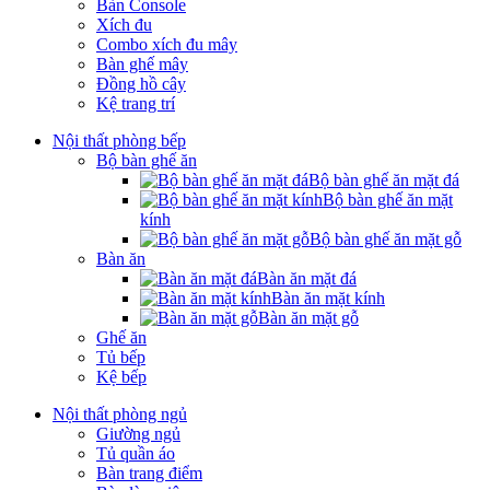
Bàn Console
Xích đu
Combo xích đu mây
Bàn ghế mây
Đồng hồ cây
Kệ trang trí
Nội thất phòng bếp
Bộ bàn ghế ăn
Bộ bàn ghế ăn mặt đá
Bộ bàn ghế ăn mặt
kính
Bộ bàn ghế ăn mặt gỗ
Bàn ăn
Bàn ăn mặt đá
Bàn ăn mặt kính
Bàn ăn mặt gỗ
Ghế ăn
Tủ bếp
Kệ bếp
Nội thất phòng ngủ
Giường ngủ
Tủ quần áo
Bàn trang điểm