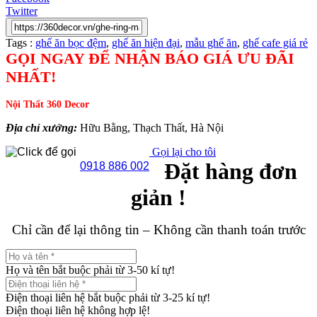
Twitter
Tags :
ghế ăn bọc đệm
,
ghế ăn hiện đại
,
mẫu ghế ăn
,
ghế cafe giá rẻ
GỌI NGAY ĐỂ NHẬN BÁO GIÁ ƯU ĐÃI
NHẤT!
Nội Thất 360 Decor
Địa chỉ xưởng:
Hữu Bằng, Thạch Thất, Hà Nội
Gọi lại cho tôi
Đặt hàng đơn
0918 886 002
giản !
Chỉ cần để lại thông tin – Không cần thanh toán trước
Họ và tên bắt buộc phải từ 3-50 kí tự!
Điện thoại liên hệ bắt buộc phải từ 3-25 kí tự!
Điện thoại liên hệ không hợp lệ!