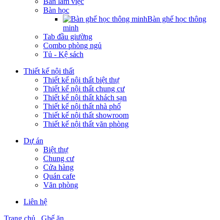
Bàn làm việc
Bàn học
Bàn ghế học thông
minh
Tab đầu giường
Combo phòng ngủ
Tủ - Kệ sách
Thiết kế nội thất
Thiết kế nội thất biệt thự
Thiết kế nội thất chung cư
Thiết kế nội thất khách sạn
Thiết kế nội thất nhà phố
Thiết kế nội thất showroom
Thiết kế nội thất văn phòng
Dự án
Biệt thự
Chung cư
Cửa hàng
Quán cafe
Văn phòng
Liên hệ
Trang chủ
Ghế ăn