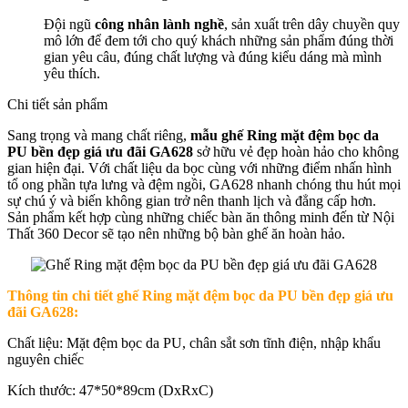
Đội ngũ
công nhân lành nghề
, sản xuất trên dây chuyền quy
mô lớn để đem tới cho quý khách những sản phẩm đúng thời
gian yêu câu, đúng chất lượng và đúng kiểu dáng mà mình
yêu thích.
Chi tiết sản phẩm
Sang trọng và mang chất riêng,
mẫu ghế Ring mặt đệm bọc da
PU bền đẹp giá ưu đãi GA628
sở hữu vẻ đẹp hoàn hảo cho không
gian hiện đại. Với chất liệu da bọc cùng với những điểm nhấn hình
tổ ong phần tựa lưng và đệm ngồi, GA628 nhanh chóng thu hút mọi
sự chú ý và biến không gian trở nên thanh lịch và đẳng cấp hơn.
Sản phẩm kết hợp cùng những chiếc bàn ăn thông minh đến từ Nội
Thất 360 Decor sẽ tạo nên những bộ bàn ghế ăn hoàn hảo.
Thông tin chi tiết ghế Ring mặt đệm bọc da PU bền đẹp giá ưu
đãi GA628:
Chất liệu: Mặt đệm bọc da PU, chân sắt sơn tĩnh điện, nhập khẩu
nguyên chiếc
Kích thước: 47*50*89cm (DxRxC)