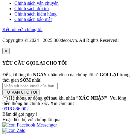
Chính sách vận chuyển
Chính sách đổi trả
Chính sách kiểm hàng
Chính sách bảo mật
Kết nối với chúng tôi
Copyrights © 2024 - 2025 360decor.vn. All Rights Reserved!
×
YÊU CẦU GỌI LẠI CHO TÔI
Để lại thông tin
NGAY
nhân viên của chúng tôi sẽ
GỌI LẠI
trong
thời gian
SỚM
nhất!
TƯ VẤN CHO TÔI
(*) Hệ thống tự động gửi sau khi nhấn
”XÁC NHẬN”
. Vui lòng
điền thông tin chính xác. Xin cảm ơn!
0918 886 002
Bấm để gọi ngay
!
Hoặc liên hệ với chúng tôi qua: