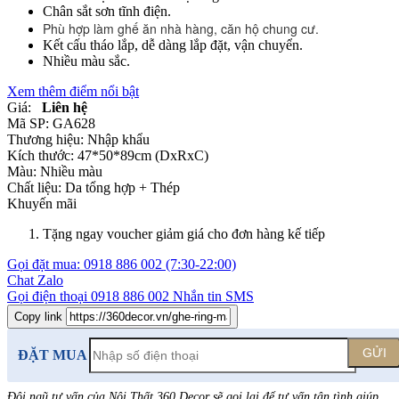
Chân sắt sơn tĩnh điện.
Phù hợp làm ghế ăn nhà hàng, căn hộ chung cư.
Kết cấu tháo lắp, dễ dàng lắp đặt, vận chuyển.
Nhiều màu sắc.
Xem thêm điểm nổi bật
Giá:
Liên hệ
Mã SP:
GA628
Thương hiệu:
Nhập khẩu
Kích thước:
47*50*89cm (DxRxC)
Màu:
Nhiều màu
Chất liệu:
Da tổng hợp +
Thép
Khuyến mãi
Tặng ngay voucher giảm giá cho đơn hàng kế tiếp
Gọi đặt mua:
0918 886 002
(7:30-22:00)
Chat Zalo
Gọi điện thoại
0918 886 002
Nhắn tin SMS
Copy link
GỬI
ĐẶT MUA
Đội ngũ tư vấn của Nội Thất 360 Decor sẽ gọi lại để tư vấn tận tình giúp