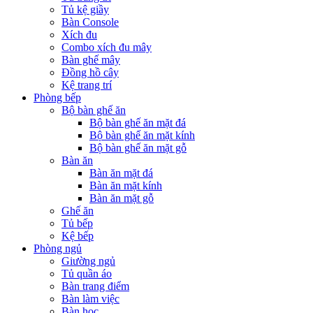
Tủ kệ giầy
Bàn Console
Xích đu
Combo xích đu mây
Bàn ghế mây
Đồng hồ cây
Kệ trang trí
Phòng bếp
Bộ bàn ghế ăn
Bộ bàn ghế ăn mặt đá
Bộ bàn ghế ăn mặt kính
Bộ bàn ghế ăn mặt gỗ
Bàn ăn
Bàn ăn mặt đá
Bàn ăn mặt kính
Bàn ăn mặt gỗ
Ghế ăn
Tủ bếp
Kệ bếp
Phòng ngủ
Giường ngủ
Tủ quần áo
Bàn trang điểm
Bàn làm việc
Bàn học