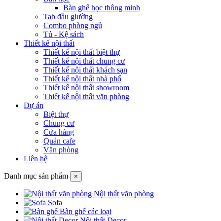
Bàn ghế học thông minh
Tab đầu giường
Combo phòng ngủ
Tủ - Kệ sách
Thiết kế nội thất
Thiết kế nội thất biệt thự
Thiết kế nội thất chung cư
Thiết kế nội thất khách sạn
Thiết kế nội thất nhà phố
Thiết kế nội thất showroom
Thiết kế nội thất văn phòng
Dự án
Biệt thự
Chung cư
Cửa hàng
Quán cafe
Văn phòng
Liên hệ
Danh mục sản phẩm
×
Nội thất văn phòng
Sofa
Bàn ghế các loại
Nội thất Decor