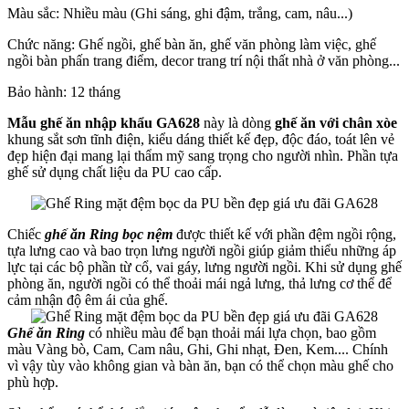
Màu sắc: Nhiều màu (Ghi sáng, ghi đậm, trắng, cam, nâu...)
Chức năng: Ghế ngồi, ghế bàn ăn, ghế văn phòng làm việc, ghế
ngồi bàn phấn trang điểm, decor trang trí nội thất nhà ở văn phòng...
Bảo hành: 12 tháng
Mẫu ghế ăn nhập khẩu GA628
này là dòng
ghế ăn với chân xòe
khung sắt sơn tĩnh điện, kiểu dáng thiết kế đẹp, độc đáo, toát lên vẻ
đẹp hiện đại mang lại thẩm mỹ sang trọng cho người nhìn. Phần tựa
ghế sử dụng chất liệu da PU cao cấp.
Chiếc
ghế ăn Ring bọc nệm
được thiết kế với phần đệm ngồi rộng,
tựa lưng cao và bao trọn lưng người ngồi giúp giảm thiểu những áp
lực tại các bộ phần từ cổ, vai gáy, lưng người ngồi. Khi sử dụng ghế
phòng ăn, người ngồi có thể thoải mái ngả lưng, thả lưng cơ thể để
cảm nhận độ êm ái của ghế.
Ghế ăn Ring
có nhiều màu để bạn thoải mái lựa chọn, bao gồm
màu Vàng bò, Cam, Cam nâu, Ghi, Ghi nhạt, Đen, Kem.... Chính
vì vậy tùy vào không gian và bàn ăn, bạn có thể chọn màu ghế cho
phù hợp.