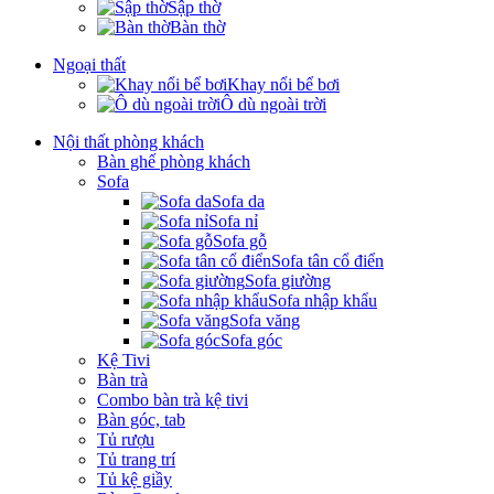
Sập thờ
Bàn thờ
Ngoại thất
Khay nổi bể bơi
Ô dù ngoài trời
Nội thất phòng khách
Bàn ghế phòng khách
Sofa
Sofa da
Sofa nỉ
Sofa gỗ
Sofa tân cổ điển
Sofa giường
Sofa nhập khẩu
Sofa văng
Sofa góc
Kệ Tivi
Bàn trà
Combo bàn trà kệ tivi
Bàn góc, tab
Tủ rượu
Tủ trang trí
Tủ kệ giầy