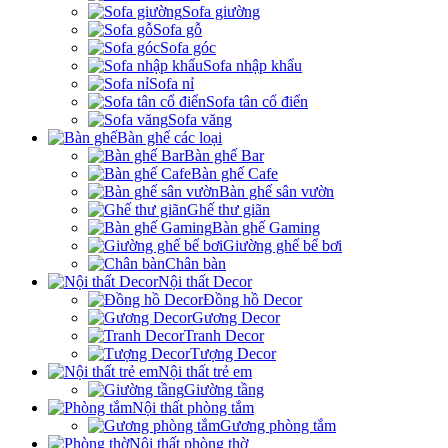
Sofa giường
Sofa gỗ
Sofa góc
Sofa nhập khẩu
Sofa nỉ
Sofa tân cổ điển
Sofa văng
Bàn ghế các loại
Bàn ghế Bar
Bàn ghế Cafe
Bàn ghế sân vườn
Ghế thư giãn
Bàn ghế Gaming
Giường ghế bể bơi
Chân bàn
Nội thất Decor
Đồng hồ Decor
Gương Decor
Tranh Decor
Tượng Decor
Nội thất trẻ em
Giường tầng
Nội thất phòng tắm
Gương phòng tắm
Nội thất phòng thờ