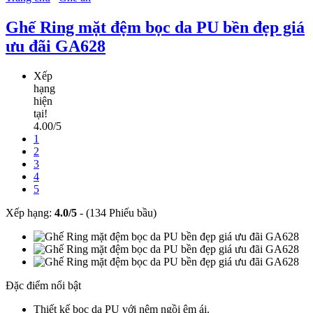
Ghế Ring mặt đệm bọc da PU bền đẹp giá
ưu đãi GA628
Xếp
hạng
hiện
tại!
4.00/5
1
2
3
4
5
Xếp hạng:
4.0
/
5
-
(134 Phiếu bầu)
Đặc điểm nổi bật
Thiết kế bọc da PU với nệm ngồi êm ái.