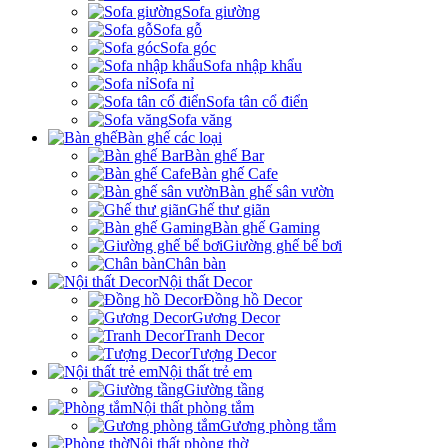
Sofa giường
Sofa gỗ
Sofa góc
Sofa nhập khẩu
Sofa nỉ
Sofa tân cổ điển
Sofa văng
Bàn ghế các loại
Bàn ghế Bar
Bàn ghế Cafe
Bàn ghế sân vườn
Ghế thư giãn
Bàn ghế Gaming
Giường ghế bể bơi
Chân bàn
Nội thất Decor
Đồng hồ Decor
Gương Decor
Tranh Decor
Tượng Decor
Nội thất trẻ em
Giường tầng
Nội thất phòng tắm
Gương phòng tắm
Nội thất phòng thờ