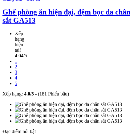
Ghế phòng ăn hiện đại, đệm bọc da chân
sắt GA513
Xếp
hạng
hiện
tại!
4.04/5
1
2
3
4
5
Xếp hạng:
4.0
/
5
-
(181 Phiếu bầu)
Đặc điểm nổi bật