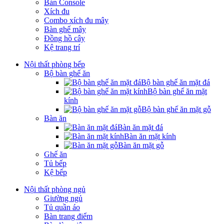
Bàn Console
Xích đu
Combo xích đu mây
Bàn ghế mây
Đồng hồ cây
Kệ trang trí
Nội thất phòng bếp
Bộ bàn ghế ăn
Bộ bàn ghế ăn mặt đá
Bộ bàn ghế ăn mặt
kính
Bộ bàn ghế ăn mặt gỗ
Bàn ăn
Bàn ăn mặt đá
Bàn ăn mặt kính
Bàn ăn mặt gỗ
Ghế ăn
Tủ bếp
Kệ bếp
Nội thất phòng ngủ
Giường ngủ
Tủ quần áo
Bàn trang điểm