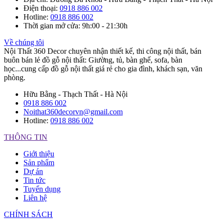
Điện thoại
:
0918 886 002
Hotline
:
0918 886 002
Thời gian mở cửa
: 9h:00 - 21:30h
Về chúng tôi
Nội Thất 360 Decor chuyên nhận thiết kế, thi công nội thất, bán
buôn bán lẻ đồ gỗ nội thất: Giường, tủ, bàn ghế, sofa, bàn
học...cung cấp đồ gỗ nội thất giá rẻ cho gia đình, khách sạn, văn
phòng.
Hữu Bằng - Thạch Thất - Hà Nội
0918 886 002
Noithat360decorvn@gmail.com
Hotline:
0918 886 002
THÔNG TIN
Giới thiệu
Sản phẩm
Dự án
Tin tức
Tuyển dụng
Liên hệ
CHÍNH SÁCH