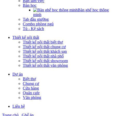
Bàn làm việc
Bàn học
Bàn ghế học thông
minh
Tab đầu giường
Combo phòng ngủ
Tủ - Kệ sách
Thiết kế nội thất
Thiết kế nội thất biệt thự
Thiết kế nội thất chung cư
Thiết kế nội thất khách sạn
Thiết kế nội thất nhà phố
Thiết kế nội thất showroom
Thiết kế nội thất văn phòng
Dự án
Biệt thự
Chung cư
Cửa hàng
Quán cafe
Văn phòng
Liên hệ
Trang chủ
Ghế ăn