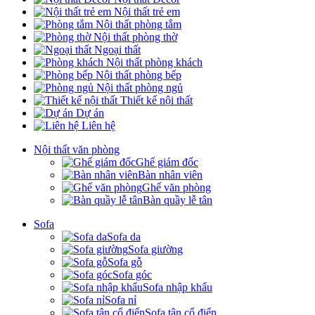
Nội thất trẻ em
Nội thất phòng tắm
Nội thất phòng thờ
Ngoại thất
Nội thất phòng khách
Nội thất phòng bếp
Nội thất phòng ngủ
Thiết kế nội thất
Dự án
Liên hệ
Nội thất văn phòng
Ghế giám đốc
Bàn nhân viên
Ghế văn phòng
Bàn quầy lễ tân
Sofa
Sofa da
Sofa giường
Sofa gỗ
Sofa góc
Sofa nhập khẩu
Sofa nỉ
Sofa tân cổ điển