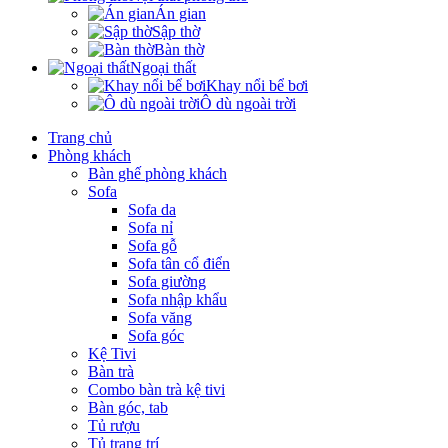
Án gian
Sập thờ
Bàn thờ
Ngoại thất
Khay nổi bể bơi
Ô dù ngoài trời
Trang chủ
Phòng khách
Bàn ghế phòng khách
Sofa
Sofa da
Sofa nỉ
Sofa gỗ
Sofa tân cổ điển
Sofa giường
Sofa nhập khẩu
Sofa văng
Sofa góc
Kệ Tivi
Bàn trà
Combo bàn trà kệ tivi
Bàn góc, tab
Tủ rượu
Tủ trang trí