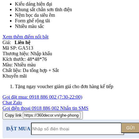
Kiểu dáng hiện đại
Khung sắt chân sơn tĩnh điện
Nệm bọc da siêu êm
Form ghế rộng tãi
Nhiều màu sắc
Xem thêm điểm nổi bật
Giá:
Liên hệ
Mã SP:
GA513
Thương hiệu:
Nhập khẩu
Kích thước:
48*48*76
Màu:
Nhiều màu
Chất liệu:
Da tổng hợp +
Sắt
Khuyến mãi
Tặng ngay voucher giảm giá cho đơn hàng kế tiếp
Gọi đặt mua:
0918 886 002
(7:30-22:00)
Chat Zalo
Gọi điện thoại
0918 886 002
Nhắn tin SMS
Copy link
GỬI
ĐẶT MUA