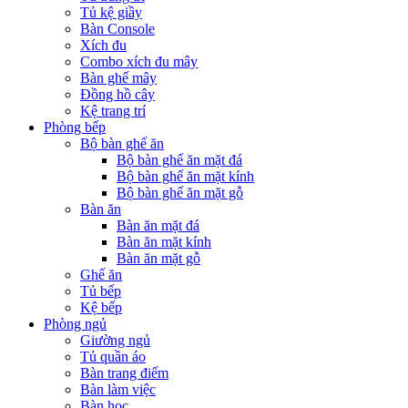
Tủ kệ giầy
Bàn Console
Xích đu
Combo xích đu mây
Bàn ghế mây
Đồng hồ cây
Kệ trang trí
Phòng bếp
Bộ bàn ghế ăn
Bộ bàn ghế ăn mặt đá
Bộ bàn ghế ăn mặt kính
Bộ bàn ghế ăn mặt gỗ
Bàn ăn
Bàn ăn mặt đá
Bàn ăn mặt kính
Bàn ăn mặt gỗ
Ghế ăn
Tủ bếp
Kệ bếp
Phòng ngủ
Giường ngủ
Tủ quần áo
Bàn trang điểm
Bàn làm việc
Bàn học