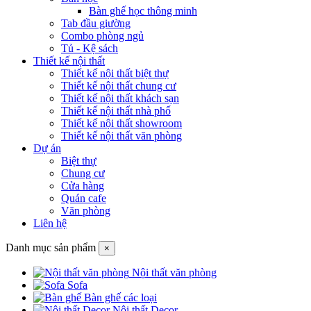
Bàn ghế học thông minh
Tab đầu giường
Combo phòng ngủ
Tủ - Kệ sách
Thiết kế nội thất
Thiết kế nội thất biệt thự
Thiết kế nội thất chung cư
Thiết kế nội thất khách sạn
Thiết kế nội thất nhà phố
Thiết kế nội thất showroom
Thiết kế nội thất văn phòng
Dự án
Biệt thự
Chung cư
Cửa hàng
Quán cafe
Văn phòng
Liên hệ
Danh mục sản phẩm
×
Nội thất văn phòng
Sofa
Bàn ghế các loại
Nội thất Decor