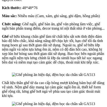
Kích thước:
48*48*76
Màu sắc:
Nhiều màu (Cam, xám, ghi sáng, ghi đậm, hồng phấn)
Chức năng:
Ghế ngồi, ghế bàn ăn, ghế văn phòng làm việc, ghế
ngồi bàn phấn trang điểm, decor trang trí nội thất nhà ở văn phòng...
Ghế
sở hữu khung chân ghế làm từ chất liệu sắt sơn tĩnh điện đảm
bảo độ bền chắc, khả năng nâng đỡ chịu lực tốt, hạn chế tối đa tình
trạng hoen gỉ sau thời gian dài sử dụng. Ngoài ra, ghế sở hữu lớp
nệm ngồi và nệm tựa lưng êm ái, nệm có độ đàn hồi cao, không bị
xẹp lún hư hỏng sau thời gian dài sử dụng. Bao bọc bên ngoài phần
nệm ngồi nệm tựa lưng chính là lớp da simili họa tiết kẻ sọc ngang
bền dai và mềm mại tạo cảm giác dễ chịu, thoải mái khi tiếp xúc.
Chất liệu thân ghế từ da cao cấp bóng mượt không bám bụi dễ dàng
vệ sinh. Nệm ghế dày mang lại cảm giác ngồi êm ái, thiết kế form
ghế rộng rãi, lưng ghế hơi ngả về phía sau tạo cảm giác thoải mái
khi tựa.