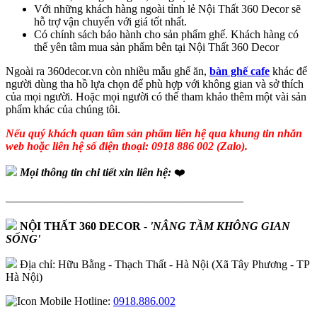
Với những khách hàng ngoài tỉnh lẻ Nội Thất 360 Decor sẽ
hỗ trợ vận chuyển với giá tốt nhất.
Có chính sách bảo hành cho sản phẩm ghế. Khách hàng có
thể yên tâm mua sản phẩm bên tại Nội Thất 360 Decor
Ngoài ra 360decor.vn còn nhiều mẫu ghế ăn,
bàn ghế cafe
khác để
người dùng tha hồ lựa chọn để phù hợp với không gian và sở thích
của mọi người. Hoặc mọi người có thế tham khảo thêm một vài sản
phẩm khác của chúng tôi.
Nếu quý khách quan tâm sản phẩm liên hệ qua khung tin nhắn
web hoặc liên hệ số điện thoại: 0918 886 002 (Zalo).
Mọi thông tin chi tiết xin liên hệ:
❤️
—————————————————————
NỘI THẤT 360 DECOR
-
'NÂNG TẦM KHÔNG GIAN
SỐNG'
Địa chỉ: Hữu Bằng - Thạch Thất - Hà Nội (Xã Tây Phương - TP
Hà Nội)
Hotline:
0918.886.002