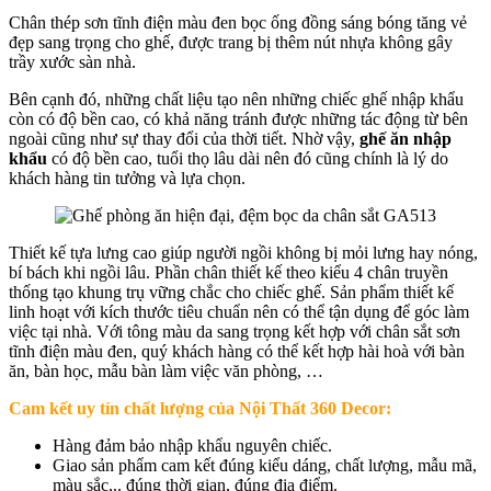
Chân thép sơn tĩnh điện màu đen bọc ống đồng sáng bóng tăng vẻ
đẹp sang trọng cho ghế, được trang bị thêm nút nhựa không gây
trầy xước sàn nhà.
Bên cạnh đó, những chất liệu tạo nên những chiếc ghế nhập khẩu
còn có độ bền cao, có khả năng tránh được những tác động từ bên
ngoài cũng như sự thay đổi của thời tiết. Nhờ vậy,
ghế ăn nhập
khẩu
có độ bền cao, tuổi thọ lâu dài nên đó cũng chính là lý do
khách hàng tin tưởng và lựa chọn.
Thiết kế tựa lưng cao giúp người ngồi không bị mỏi lưng hay nóng,
bí bách khi ngồi lâu. Phần chân thiết kế theo kiểu 4 chân truyền
thống tạo khung trụ vững chắc cho chiếc ghế. Sản phẩm thiết kế
linh hoạt với kích thước tiêu chuẩn nên có thể tận dụng để góc làm
việc tại nhà. Với tông màu da sang trọng kết hợp với chân sắt sơn
tĩnh điện màu đen, quý khách hàng có thể kết hợp hài hoà với bàn
ăn, bàn học, mẫu bàn làm việc văn phòng, …
Cam kết uy tín chất lượng của Nội Thất 360 Decor:
Hàng đảm bảo nhập khẩu nguyên chiếc.
Giao sản phẩm cam kết đúng kiểu dáng, chất lượng, mẫu mã,
màu sắc,.. đúng thời gian, đúng địa điểm.