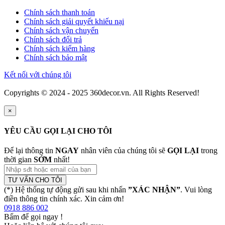
Chính sách thanh toán
Chính sách giải quyết khiếu nại
Chính sách vận chuyển
Chính sách đổi trả
Chính sách kiểm hàng
Chính sách bảo mật
Kết nối với chúng tôi
Copyrights © 2024 - 2025 360decor.vn. All Rights Reserved!
×
YÊU CẦU GỌI LẠI CHO TÔI
Để lại thông tin
NGAY
nhân viên của chúng tôi sẽ
GỌI LẠI
trong
thời gian
SỚM
nhất!
TƯ VẤN CHO TÔI
(*) Hệ thống tự động gửi sau khi nhấn
”XÁC NHẬN”
. Vui lòng
điền thông tin chính xác. Xin cảm ơn!
0918 886 002
Bấm để gọi ngay
!