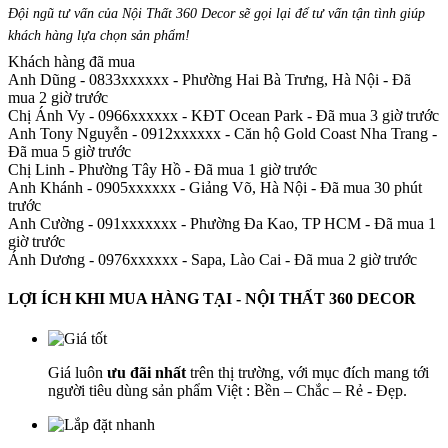
Đội ngũ tư vấn của Nội Thất 360 Decor sẽ gọi lại để tư vấn tận tình giúp
khách hàng lựa chọn sản phẩm
!
Khách hàng đã mua
Anh Dũng - 0833xxxxxx
-
Phường Hai Bà Trưng, Hà Nội - Đã
mua 2 giờ trước
Chị Ánh Vy - 0966xxxxxx
-
KĐT Ocean Park - Đã mua 3 giờ trước
Anh Tony Nguyễn - 0912xxxxxx
-
Căn hộ Gold Coast Nha Trang -
Đã mua 5 giờ trước
Chị Linh
-
Phường Tây Hồ - Đã mua 1 giờ trước
Anh Khánh - 0905xxxxxx
-
Giảng Võ, Hà Nội - Đã mua 30 phút
trước
Anh Cường - 091xxxxxxx
-
Phường Đa Kao, TP HCM - Đã mua 1
giờ trước
Ánh Dương - 0976xxxxxx
-
Sapa, Lào Cai - Đã mua 2 giờ trước
LỢI ÍCH KHI MUA HÀNG TẠI - NỘI THẤT 360 DECOR
Giá luôn
ưu đãi nhất
trên thị trường, với mục đích mang tới
người tiêu dùng sản phẩm Việt : Bền – Chắc – Rẻ - Đẹp.