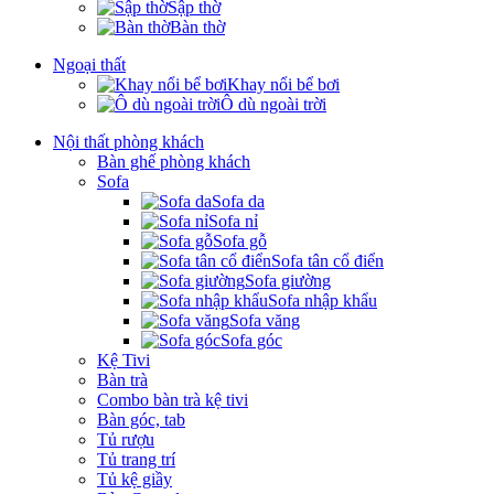
Sập thờ
Bàn thờ
Ngoại thất
Khay nổi bể bơi
Ô dù ngoài trời
Nội thất phòng khách
Bàn ghế phòng khách
Sofa
Sofa da
Sofa nỉ
Sofa gỗ
Sofa tân cổ điển
Sofa giường
Sofa nhập khẩu
Sofa văng
Sofa góc
Kệ Tivi
Bàn trà
Combo bàn trà kệ tivi
Bàn góc, tab
Tủ rượu
Tủ trang trí
Tủ kệ giầy