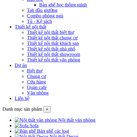
Bàn ghế học thông minh
Tab đầu giường
Combo phòng ngủ
Tủ - Kệ sách
Thiết kế nội thất
Thiết kế nội thất biệt thự
Thiết kế nội thất chung cư
Thiết kế nội thất khách sạn
Thiết kế nội thất nhà phố
Thiết kế nội thất showroom
Thiết kế nội thất văn phòng
Dự án
Biệt thự
Chung cư
Cửa hàng
Quán cafe
Văn phòng
Liên hệ
Danh mục sản phẩm
×
Nội thất văn phòng
Sofa
Bàn ghế các loại
Nội thất Decor