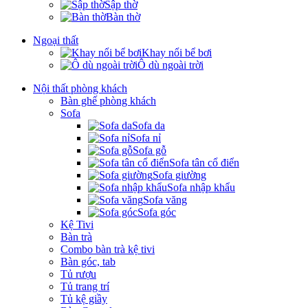
Sập thờ
Bàn thờ
Ngoại thất
Khay nổi bể bơi
Ô dù ngoài trời
Nội thất phòng khách
Bàn ghế phòng khách
Sofa
Sofa da
Sofa nỉ
Sofa gỗ
Sofa tân cổ điển
Sofa giường
Sofa nhập khẩu
Sofa văng
Sofa góc
Kệ Tivi
Bàn trà
Combo bàn trà kệ tivi
Bàn góc, tab
Tủ rượu
Tủ trang trí
Tủ kệ giầy