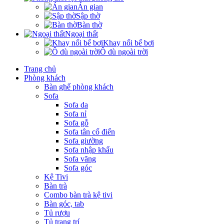
Án gian
Sập thờ
Bàn thờ
Ngoại thất
Khay nổi bể bơi
Ô dù ngoài trời
Trang chủ
Phòng khách
Bàn ghế phòng khách
Sofa
Sofa da
Sofa nỉ
Sofa gỗ
Sofa tân cổ điển
Sofa giường
Sofa nhập khẩu
Sofa văng
Sofa góc
Kệ Tivi
Bàn trà
Combo bàn trà kệ tivi
Bàn góc, tab
Tủ rượu
Tủ trang trí