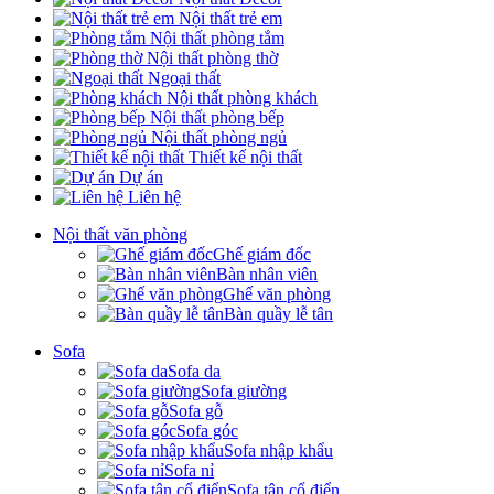
Nội thất trẻ em
Nội thất phòng tắm
Nội thất phòng thờ
Ngoại thất
Nội thất phòng khách
Nội thất phòng bếp
Nội thất phòng ngủ
Thiết kế nội thất
Dự án
Liên hệ
Nội thất văn phòng
Ghế giám đốc
Bàn nhân viên
Ghế văn phòng
Bàn quầy lễ tân
Sofa
Sofa da
Sofa giường
Sofa gỗ
Sofa góc
Sofa nhập khẩu
Sofa nỉ
Sofa tân cổ điển