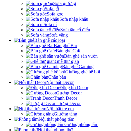
Sofa giường
Sofa gỗ
Sofa góc
Sofa nhập khẩu
Sofa nỉ
Sofa tân cổ điển
Sofa văng
Bàn ghế các loại
Bàn ghế Bar
Bàn ghế Cafe
Bàn ghế sân vườn
Ghế thư giãn
Bàn ghế Gaming
Giường ghế bể bơi
Chân bàn
Nội thất Decor
Đồng hồ Decor
Gương Decor
Tranh Decor
Tượng Decor
Nội thất trẻ em
Giường tầng
Nội thất phòng tắm
Gương phòng tắm
Nội thất phòng thờ