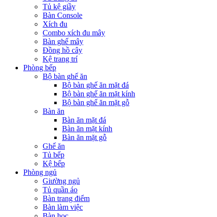
Tủ kệ giầy
Bàn Console
Xích đu
Combo xích đu mây
Bàn ghế mây
Đồng hồ cây
Kệ trang trí
Phòng bếp
Bộ bàn ghế ăn
Bộ bàn ghế ăn mặt đá
Bộ bàn ghế ăn mặt kính
Bộ bàn ghế ăn mặt gỗ
Bàn ăn
Bàn ăn mặt đá
Bàn ăn mặt kính
Bàn ăn mặt gỗ
Ghế ăn
Tủ bếp
Kệ bếp
Phòng ngủ
Giường ngủ
Tủ quần áo
Bàn trang điểm
Bàn làm việc
Bàn học