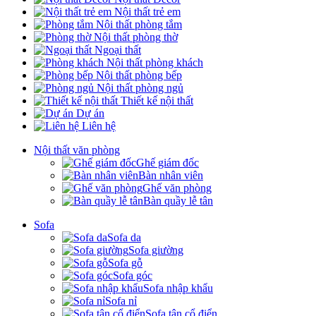
Nội thất trẻ em
Nội thất phòng tắm
Nội thất phòng thờ
Ngoại thất
Nội thất phòng khách
Nội thất phòng bếp
Nội thất phòng ngủ
Thiết kế nội thất
Dự án
Liên hệ
Nội thất văn phòng
Ghế giám đốc
Bàn nhân viên
Ghế văn phòng
Bàn quầy lễ tân
Sofa
Sofa da
Sofa giường
Sofa gỗ
Sofa góc
Sofa nhập khẩu
Sofa nỉ
Sofa tân cổ điển