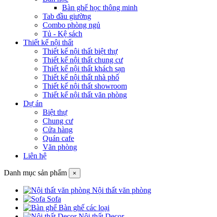
Bàn ghế học thông minh
Tab đầu giường
Combo phòng ngủ
Tủ - Kệ sách
Thiết kế nội thất
Thiết kế nội thất biệt thự
Thiết kế nội thất chung cư
Thiết kế nội thất khách sạn
Thiết kế nội thất nhà phố
Thiết kế nội thất showroom
Thiết kế nội thất văn phòng
Dự án
Biệt thự
Chung cư
Cửa hàng
Quán cafe
Văn phòng
Liên hệ
Danh mục sản phẩm
×
Nội thất văn phòng
Sofa
Bàn ghế các loại
Nội thất Decor