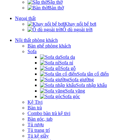
Sập thờ
Bàn thờ
Ngoại thất
Khay nổi bể bơi
Ô dù ngoài trời
Nội thất phòng khách
Bàn ghế phòng khách
Sofa
Sofa da
Sofa nỉ
Sofa gỗ
Sofa tân cổ điển
Sofa giường
Sofa nhập khẩu
Sofa văng
Sofa góc
Kệ Tivi
Bàn trà
Combo bàn trà kệ tivi
Bàn góc, tab
Tủ rượu
Tủ trang trí
Tủ kệ giầy