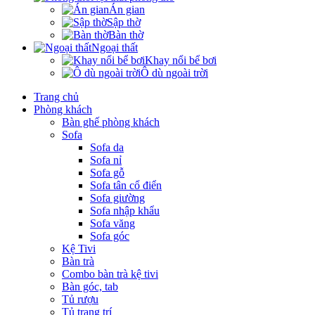
Án gian
Sập thờ
Bàn thờ
Ngoại thất
Khay nổi bể bơi
Ô dù ngoài trời
Trang chủ
Phòng khách
Bàn ghế phòng khách
Sofa
Sofa da
Sofa nỉ
Sofa gỗ
Sofa tân cổ điển
Sofa giường
Sofa nhập khẩu
Sofa văng
Sofa góc
Kệ Tivi
Bàn trà
Combo bàn trà kệ tivi
Bàn góc, tab
Tủ rượu
Tủ trang trí