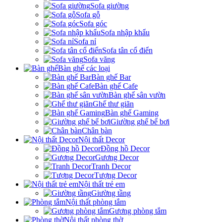
Sofa giường
Sofa gỗ
Sofa góc
Sofa nhập khẩu
Sofa nỉ
Sofa tân cổ điển
Sofa văng
Bàn ghế các loại
Bàn ghế Bar
Bàn ghế Cafe
Bàn ghế sân vườn
Ghế thư giãn
Bàn ghế Gaming
Giường ghế bể bơi
Chân bàn
Nội thất Decor
Đồng hồ Decor
Gương Decor
Tranh Decor
Tượng Decor
Nội thất trẻ em
Giường tầng
Nội thất phòng tắm
Gương phòng tắm
Nội thất phòng thờ