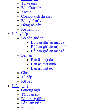
Tủ kệ giầy
Bàn Console
Xích đu
Combo xích đu mây
Bàn ghế mây
Đồng hồ cây
Kệ trang trí
Phòng bếp
Bộ bàn ghế ăn
Bộ bàn ghế ăn mặt đá
Bộ bàn ghế ăn mặt kính
Bộ bàn ghế ăn mặt gỗ
Bàn ăn
Bàn ăn mặt đá
Bàn ăn mặt kính
Bàn ăn mặt gỗ
Ghế ăn
Tủ bếp
Kệ bếp
Phòng ngủ
Giường ngủ
Tủ quần áo
Bàn trang điểm
Bàn làm việc
Bàn học