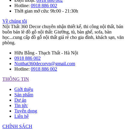
Điện thoại
:
0918 886 002
Hotline
:
0918 886 002
Thời gian mở cửa
: 9h:00 - 21:30h
Về chúng tôi
Nội Thất 360 Decor chuyên nhận thiết kế, thi công nội thất, bán
buôn bán lẻ đồ gỗ nội thất: Giường, tủ, bàn ghế, sofa, bàn
học...cung cấp đồ gỗ nội thất giá rẻ cho gia đình, khách sạn, văn
phòng.
Hữu Bằng - Thạch Thất - Hà Nội
0918 886 002
Noithat360decorvn@gmail.com
Hotline:
0918 886 002
THÔNG TIN
Giới thiệu
Sản phẩm
Dự án
Tin tức
Tuyển dụng
Liên hệ
CHÍNH SÁCH