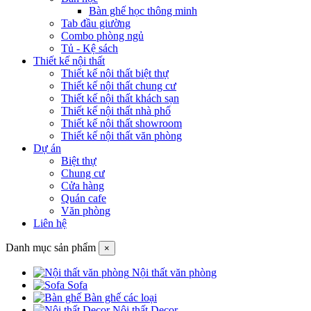
Bàn ghế học thông minh
Tab đầu giường
Combo phòng ngủ
Tủ - Kệ sách
Thiết kế nội thất
Thiết kế nội thất biệt thự
Thiết kế nội thất chung cư
Thiết kế nội thất khách sạn
Thiết kế nội thất nhà phố
Thiết kế nội thất showroom
Thiết kế nội thất văn phòng
Dự án
Biệt thự
Chung cư
Cửa hàng
Quán cafe
Văn phòng
Liên hệ
Danh mục sản phẩm
×
Nội thất văn phòng
Sofa
Bàn ghế các loại
Nội thất Decor