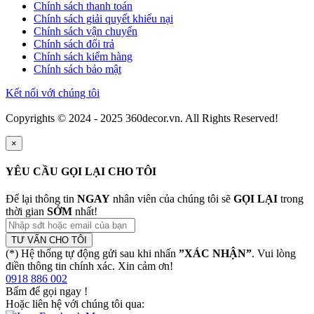
Chính sách thanh toán
Chính sách giải quyết khiếu nại
Chính sách vận chuyển
Chính sách đổi trả
Chính sách kiểm hàng
Chính sách bảo mật
Kết nối với chúng tôi
Copyrights © 2024 - 2025 360decor.vn. All Rights Reserved!
×
YÊU CẦU GỌI LẠI CHO TÔI
Để lại thông tin
NGAY
nhân viên của chúng tôi sẽ
GỌI LẠI
trong
thời gian
SỚM
nhất!
TƯ VẤN CHO TÔI
(*) Hệ thống tự động gửi sau khi nhấn
”XÁC NHẬN”
. Vui lòng
điền thông tin chính xác. Xin cảm ơn!
0918 886 002
Bấm để gọi ngay
!
Hoặc liên hệ với chúng tôi qua: