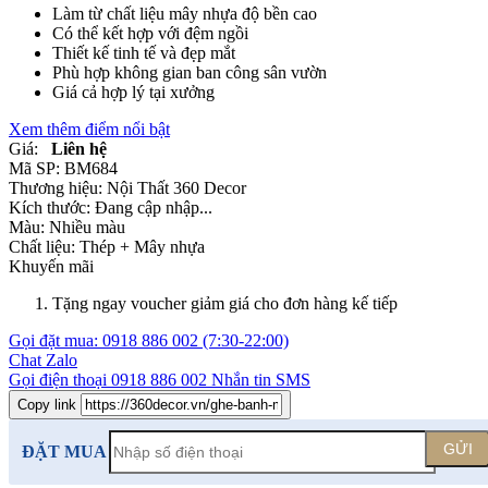
Làm từ chất liệu mây nhựa độ bền cao
Có thể kết hợp với đệm ngồi
Thiết kế tinh tế và đẹp mắt
Phù hợp không gian ban công sân vườn
Giá cả hợp lý tại xưởng
Xem thêm điểm nổi bật
Giá:
Liên hệ
Mã SP:
BM684
Thương hiệu:
Nội Thất 360 Decor
Kích thước:
Đang cập nhập...
Màu:
Nhiều màu
Chất liệu:
Thép +
Mây nhựa
Khuyến mãi
Tặng ngay voucher giảm giá cho đơn hàng kế tiếp
Gọi đặt mua:
0918 886 002
(7:30-22:00)
Chat Zalo
Gọi điện thoại
0918 886 002
Nhắn tin SMS
Copy link
GỬI
ĐẶT MUA