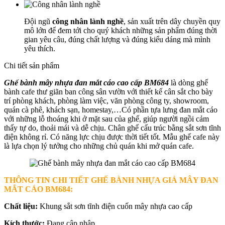
Đội ngũ
công nhân lành nghề
, sản xuất trên dây chuyền quy
mô lớn để đem tới cho quý khách những sản phẩm đúng thời
gian yêu câu, đúng chất lượng và đúng kiểu dáng mà mình
yêu thích.
Chi tiết sản phẩm
Ghế bành mây nhựa đan mắt cáo cao cấp BM684
là dòng ghế
bành cafe thư giãn ban công sân vườn với thiết kế cân sắt cho bày
trí phòng khách, phòng làm việc, văn phòng công ty, showroom,
quán cà phê, khách sạn, homestay,…Có phần tựa lưng đan mắt cáo
với những lỗ thoáng khi ở mặt sau của ghế, giúp người ngồi cảm
thấy tự do, thoải mái và dễ chịu. Chân ghế cấu trúc bằng sắt sơn tĩnh
điện không rỉ. Có năng lực chịu được thời tiết tốt. Mẫu ghế cafe này
là lựa chọn lý tưởng cho những chủ quán khi mở quán cafe.
THÔNG TIN CHI TIẾT GHẾ BÀNH NHỰA GIẢ MÂY ĐAN
MẮT CÁO
BM684:
Chất liệu:
Khung sắt sơn tĩnh điện cuốn mây nhựa cao cấp
Kích thước:
Đang cập nhập...