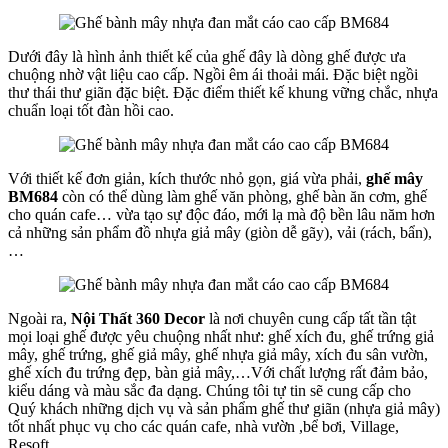
Dưới đây là hình ảnh thiết kế của ghế đây là dòng ghế được ưa
chuộng nhờ vật liệu cao cấp. Ngồi êm ái thoải mái. Đặc biệt ngồi
thư thái thư giãn đặc biệt. Đặc điểm thiết kế khung vững chắc, nhựa
chuẩn loại tốt đàn hồi cao.
Với thiết kế đơn giản, kích thước nhỏ gọn, giá vừa phải,
ghế mây
BM684
còn có thể dùng làm ghế văn phòng, ghế bàn ăn cơm, ghế
cho quán cafe… vừa tạo sự độc đáo, mới lạ mà độ bền lâu năm hơn
cả những sản phẩm đồ nhựa giả mây (giòn dễ gãy), vải (rách, bẩn),
…
Ngoài ra,
Nội Thất 360 Decor
là nơi chuyên cung cấp tất tần tật
mọi loại ghế được yêu chuộng nhất như: ghế xích đu, ghế trứng giả
mây, ghế trứng, ghế giả mây, ghế nhựa giả mây, xích đu sân vườn,
ghế xích đu trứng đẹp, bàn giả mây,…Với chất lượng rất đảm bảo,
kiểu dáng và màu sắc đa dạng. Chúng tôi tự tin sẽ cung cấp cho
Quý khách những dịch vụ và sản phẩm ghế thư giãn (nhựa giả mây)
tốt nhất phục vụ cho các quán cafe, nhà vườn ,bể bơi, Village,
Resoft…