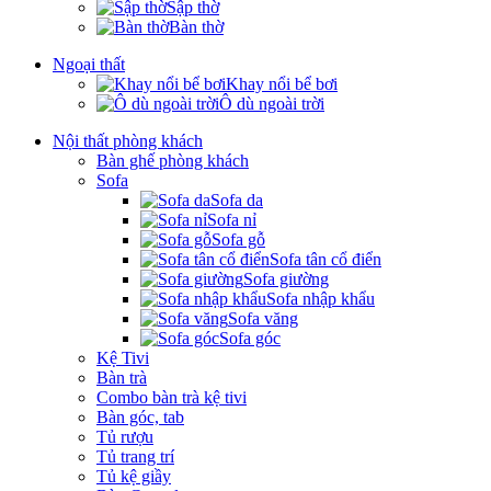
Sập thờ
Bàn thờ
Ngoại thất
Khay nổi bể bơi
Ô dù ngoài trời
Nội thất phòng khách
Bàn ghế phòng khách
Sofa
Sofa da
Sofa nỉ
Sofa gỗ
Sofa tân cổ điển
Sofa giường
Sofa nhập khẩu
Sofa văng
Sofa góc
Kệ Tivi
Bàn trà
Combo bàn trà kệ tivi
Bàn góc, tab
Tủ rượu
Tủ trang trí
Tủ kệ giầy