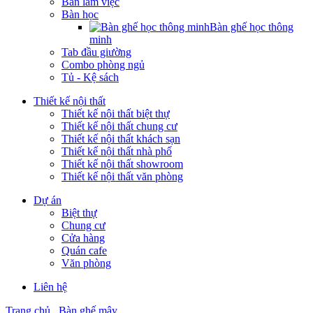
Bàn làm việc
Bàn học
Bàn ghế học thông
minh
Tab đầu giường
Combo phòng ngủ
Tủ - Kệ sách
Thiết kế nội thất
Thiết kế nội thất biệt thự
Thiết kế nội thất chung cư
Thiết kế nội thất khách sạn
Thiết kế nội thất nhà phố
Thiết kế nội thất showroom
Thiết kế nội thất văn phòng
Dự án
Biệt thự
Chung cư
Cửa hàng
Quán cafe
Văn phòng
Liên hệ
Trang chủ
Bàn ghế mây