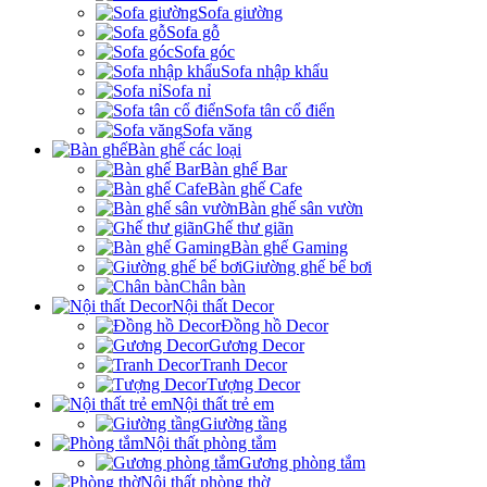
Sofa giường
Sofa gỗ
Sofa góc
Sofa nhập khẩu
Sofa nỉ
Sofa tân cổ điển
Sofa văng
Bàn ghế các loại
Bàn ghế Bar
Bàn ghế Cafe
Bàn ghế sân vườn
Ghế thư giãn
Bàn ghế Gaming
Giường ghế bể bơi
Chân bàn
Nội thất Decor
Đồng hồ Decor
Gương Decor
Tranh Decor
Tượng Decor
Nội thất trẻ em
Giường tầng
Nội thất phòng tắm
Gương phòng tắm
Nội thất phòng thờ