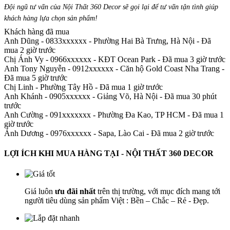
Đội ngũ tư vấn của Nội Thất 360 Decor sẽ gọi lại để tư vấn tận tình giúp
khách hàng lựa chọn sản phẩm
!
Khách hàng đã mua
Anh Dũng - 0833xxxxxx
-
Phường Hai Bà Trưng, Hà Nội - Đã
mua 2 giờ trước
Chị Ánh Vy - 0966xxxxxx
-
KĐT Ocean Park - Đã mua 3 giờ trước
Anh Tony Nguyễn - 0912xxxxxx
-
Căn hộ Gold Coast Nha Trang -
Đã mua 5 giờ trước
Chị Linh
-
Phường Tây Hồ - Đã mua 1 giờ trước
Anh Khánh - 0905xxxxxx
-
Giảng Võ, Hà Nội - Đã mua 30 phút
trước
Anh Cường - 091xxxxxxx
-
Phường Đa Kao, TP HCM - Đã mua 1
giờ trước
Ánh Dương - 0976xxxxxx
-
Sapa, Lào Cai - Đã mua 2 giờ trước
LỢI ÍCH KHI MUA HÀNG TẠI - NỘI THẤT 360 DECOR
Giá luôn
ưu đãi nhất
trên thị trường, với mục đích mang tới
người tiêu dùng sản phẩm Việt : Bền – Chắc – Rẻ - Đẹp.