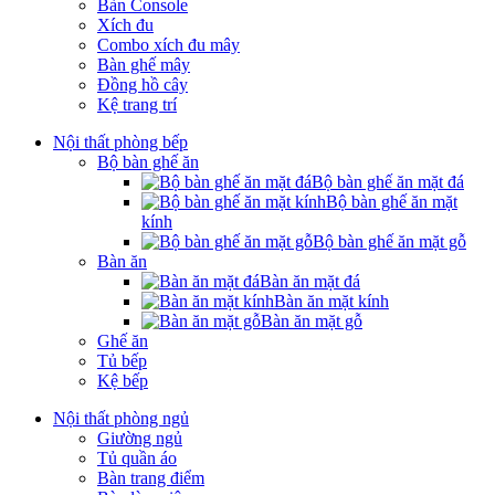
Bàn Console
Xích đu
Combo xích đu mây
Bàn ghế mây
Đồng hồ cây
Kệ trang trí
Nội thất phòng bếp
Bộ bàn ghế ăn
Bộ bàn ghế ăn mặt đá
Bộ bàn ghế ăn mặt
kính
Bộ bàn ghế ăn mặt gỗ
Bàn ăn
Bàn ăn mặt đá
Bàn ăn mặt kính
Bàn ăn mặt gỗ
Ghế ăn
Tủ bếp
Kệ bếp
Nội thất phòng ngủ
Giường ngủ
Tủ quần áo
Bàn trang điểm