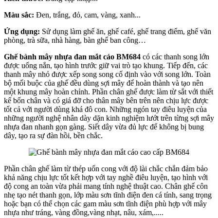
Màu sắc:
Đen, trắng, đỏ, cam, vàng, xanh...
Ứng dụng:
Sử dụng làm ghế ăn, ghế café, ghế trang điểm, ghế văn
phòng, trà sữa, nhà hàng, bàn ghế ban công…
Ghế bành mây nhựa đan mắt cáo BM684
có các thanh song lớn
được uống nắn, tạo hình trước giữ vai trò tạo khung. Tiếp đến, các
thanh mây nhỏ được xếp song song cố định vào với song lớn. Toàn
bộ mối buộc của ghế đều dùng sợi mây để hoàn thành và tạo nên
một khung mây hoàn chỉnh. Phần chân ghế được làm từ sắt với thiết
kế bốn chân và có giá đỡ cho thân mây bên trên nên chịu lực được
tốt cả với người dùng khá đô con. Những ngón tay điêu luyện của
những người nghệ nhân dày dặn kinh nghiệm lướt trên từng sợi mây
nhựa đan nhanh gọn gàng. Siết dây vừa đủ lực để không bị bung
dây, tạo ra sự đàn hồi, bền chắc.
Phần chân ghế làm từ thép uốn cong với độ lài chắc chắn đảm bảo
khả năng chịu lực tốt kết hợp với tay nghề điêu luyện, tạo hình với
độ cong an toàn vừa phải mang tính nghệ thuật cao. Chân ghế côn
nhẹ tạo nét thanh gọn, lớp màu sơn tĩnh điện đen cá tính, sang trọng
hoặc bạn có thể chọn các gam màu sơn tĩnh điện phù hợp với mây
nhựa như tráng, vàng đồng,vàng nhạt, nâu, xám,.....