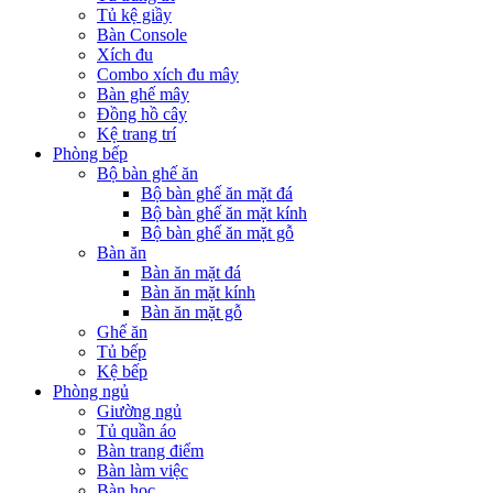
Tủ kệ giầy
Bàn Console
Xích đu
Combo xích đu mây
Bàn ghế mây
Đồng hồ cây
Kệ trang trí
Phòng bếp
Bộ bàn ghế ăn
Bộ bàn ghế ăn mặt đá
Bộ bàn ghế ăn mặt kính
Bộ bàn ghế ăn mặt gỗ
Bàn ăn
Bàn ăn mặt đá
Bàn ăn mặt kính
Bàn ăn mặt gỗ
Ghế ăn
Tủ bếp
Kệ bếp
Phòng ngủ
Giường ngủ
Tủ quần áo
Bàn trang điểm
Bàn làm việc
Bàn học