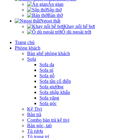
Án gian
Sập thờ
Bàn thờ
Ngoại thất
Khay nổi bể bơi
Ô dù ngoài trời
Trang chủ
Phòng khách
Bàn ghế phòng khách
Sofa
Sofa da
Sofa nỉ
Sofa gỗ
Sofa tân cổ điển
Sofa giường
Sofa nhập khẩu
Sofa văng
Sofa góc
Kệ Tivi
Bàn trà
Combo bàn trà kệ tivi
Bàn góc, tab
Tủ rượu
Tủ trang trí