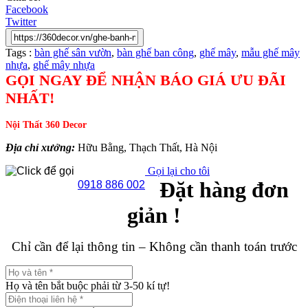
Facebook
Twitter
Tags :
bàn ghế sân vườn
,
bàn ghế ban công
,
ghế mây
,
mẫu ghế mây
nhựa
,
ghế mây nhựa
GỌI NGAY ĐỂ NHẬN BÁO GIÁ ƯU ĐÃI
NHẤT!
Nội Thất 360 Decor
Địa chỉ xưởng:
Hữu Bằng, Thạch Thất, Hà Nội
Gọi lại cho tôi
Đặt hàng đơn
0918 886 002
giản !
Chỉ cần để lại thông tin – Không cần thanh toán trước
Họ và tên bắt buộc phải từ 3-50 kí tự!