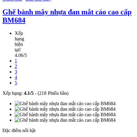
Ghế bành mây nhựa đan mắt cáo cao cấp
BM684
Xếp
hạng
hiện
tại!
4.06/5
1
2
3
4
5
Xếp hạng:
4.1
/
5
-
(218 Phiếu bầu)
Đặc điểm nổi bật