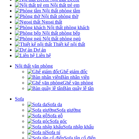
Nội thất trẻ em
Nội thất phòng tắm
Nội thất phòng thờ
Ngoại thất
Nội thất phòng khách
Nội thất phòng bếp
Nội thất phòng ngủ
Thiết kế nội thất
Dự án
Liên hệ
Nội thất văn phòng
Ghế giám đốc
Bàn nhân viên
Ghế văn phòng
Bàn quầy lễ tân
Sofa
Sofa da
Sofa giường
Sofa gỗ
Sofa góc
Sofa nhập khẩu
Sofa nỉ
Sofa tân cổ điển