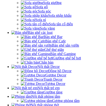
Sofa giường
Sofa gỗ
Sofa góc
Sofa nhập khẩu
Sofa nỉ
Sofa tân cổ điển
Sofa văng
Bàn ghế các loại
Bàn ghế Bar
Bàn ghế Cafe
Bàn ghế sân vườn
Ghế thư giãn
Bàn ghế Gaming
Giường ghế bể bơi
Chân bàn
Nội thất Decor
Đồng hồ Decor
Gương Decor
Tranh Decor
Tượng Decor
Nội thất trẻ em
Giường tầng
Nội thất phòng tắm
Gương phòng tắm
Nội thất phòng thờ