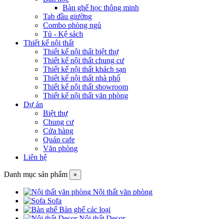
Bàn ghế học thông minh
Tab đầu giường
Combo phòng ngủ
Tủ - Kệ sách
Thiết kế nội thất
Thiết kế nội thất biệt thự
Thiết kế nội thất chung cư
Thiết kế nội thất khách sạn
Thiết kế nội thất nhà phố
Thiết kế nội thất showroom
Thiết kế nội thất văn phòng
Dự án
Biệt thự
Chung cư
Cửa hàng
Quán cafe
Văn phòng
Liên hệ
Danh mục sản phẩm
×
Nội thất văn phòng
Sofa
Bàn ghế các loại
Nội thất Decor