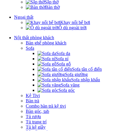
Sập thờ
Bàn thờ
Ngoại thất
Khay nổi bể bơi
Ô dù ngoài trời
Nội thất phòng khách
Bàn ghế phòng khách
Sofa
Sofa da
Sofa nỉ
Sofa gỗ
Sofa tân cổ điển
Sofa giường
Sofa nhập khẩu
Sofa văng
Sofa góc
Kệ Tivi
Bàn trà
Combo bàn trà kệ tivi
Bàn góc, tab
Tủ rượu
Tủ trang trí
Tủ kệ giầy