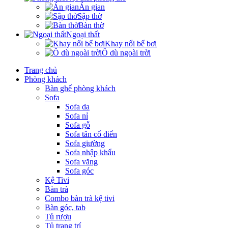
Án gian
Sập thờ
Bàn thờ
Ngoại thất
Khay nổi bể bơi
Ô dù ngoài trời
Trang chủ
Phòng khách
Bàn ghế phòng khách
Sofa
Sofa da
Sofa nỉ
Sofa gỗ
Sofa tân cổ điển
Sofa giường
Sofa nhập khẩu
Sofa văng
Sofa góc
Kệ Tivi
Bàn trà
Combo bàn trà kệ tivi
Bàn góc, tab
Tủ rượu
Tủ trang trí