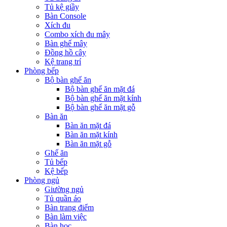
Tủ kệ giầy
Bàn Console
Xích đu
Combo xích đu mây
Bàn ghế mây
Đồng hồ cây
Kệ trang trí
Phòng bếp
Bộ bàn ghế ăn
Bộ bàn ghế ăn mặt đá
Bộ bàn ghế ăn mặt kính
Bộ bàn ghế ăn mặt gỗ
Bàn ăn
Bàn ăn mặt đá
Bàn ăn mặt kính
Bàn ăn mặt gỗ
Ghế ăn
Tủ bếp
Kệ bếp
Phòng ngủ
Giường ngủ
Tủ quần áo
Bàn trang điểm
Bàn làm việc
Bàn học