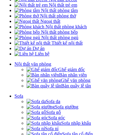
Nội thất trẻ em
Nội thất phòng tắm
Nội thất phòng thờ
Ngoại thất
Nội thất phòng khách
Nội thất phòng bếp
Nội thất phòng ngủ
Thiết kế nội thất
Dự án
Liên hệ
Nội thất văn phòng
Ghế giám đốc
Bàn nhân viên
Ghế văn phòng
Bàn quầy lễ tân
Sofa
Sofa da
Sofa giường
Sofa gỗ
Sofa góc
Sofa nhập khẩu
Sofa nỉ
Sofa tân cổ điển