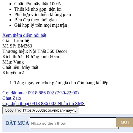
Chất liệu mây thật 100%
Thiết kế nhỏ gọn, tiện lợi
Phù hợp với nhiều không gian
Bền đẹp theo thời gian
Giá hợp lý trên mọi mặt trận
Xem thêm điểm nổi bật
Giá:
Liên hệ
Mã SP:
BM363
Thương hiệu:
Nội Thất 360 Decor
Kích thước:
Đường kính 60cm
Màu:
Vàng
Chất liệu:
Mây thật
Khuyến mãi
Tặng ngay voucher giảm giá cho đơn hàng kế tiếp
Gọi đặt mua:
0918 886 002
(7:30-22:00)
Chat Zalo
Gọi điện thoại
0918 886 002
Nhắn tin SMS
Copy link
GỬI
ĐẶT MUA