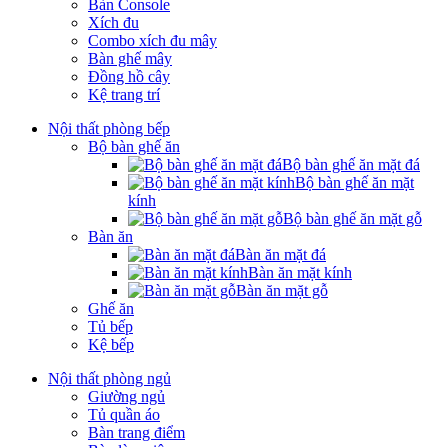
Bàn Console
Xích đu
Combo xích đu mây
Bàn ghế mây
Đồng hồ cây
Kệ trang trí
Nội thất phòng bếp
Bộ bàn ghế ăn
Bộ bàn ghế ăn mặt đá
Bộ bàn ghế ăn mặt
kính
Bộ bàn ghế ăn mặt gỗ
Bàn ăn
Bàn ăn mặt đá
Bàn ăn mặt kính
Bàn ăn mặt gỗ
Ghế ăn
Tủ bếp
Kệ bếp
Nội thất phòng ngủ
Giường ngủ
Tủ quần áo
Bàn trang điểm