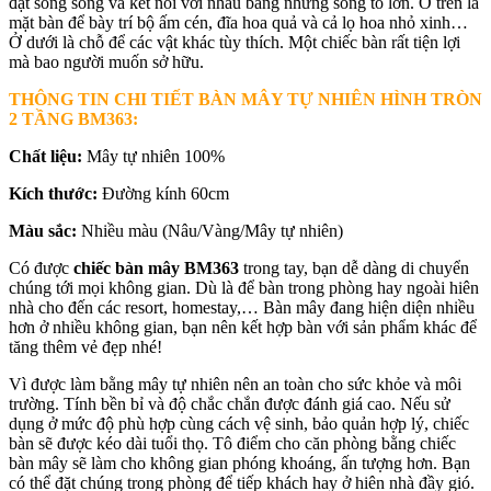
đặt song song và kết nối với nhau bằng những song to lớn. Ở trên là
mặt bàn để bày trí bộ ấm cén, đĩa hoa quả và cả lọ hoa nhỏ xinh…
Ở dưới là chỗ để các vật khác tùy thích. Một chiếc bàn rất tiện lợi
mà bao người muốn sở hữu.
THÔNG TIN CHI TIẾT BÀN MÂY TỰ NHIÊN HÌNH TRÒN
2 TẦNG BM363
:
Chất liệu:
Mây tự nhiên 100%
Kích thước:
Đường kính 60cm
Màu sắc:
Nhiều màu (Nâu/Vàng/Mây tự nhiên)
Có được
chiếc bàn mây BM363
trong tay, bạn dễ dàng di chuyển
chúng tới mọi không gian. Dù là để bàn trong phòng hay ngoài hiên
nhà cho đến các resort, homestay,… Bàn mây đang hiện diện nhiều
hơn ở nhiều không gian, bạn nên kết hợp bàn với sản phẩm khác để
tăng thêm vẻ đẹp nhé!
Vì được làm bằng mây tự nhiên nên an toàn cho sức khỏe và môi
trường. Tính bền bỉ và độ chắc chắn được đánh giá cao. Nếu sử
dụng ở mức độ phù hợp cùng cách vệ sinh, bảo quản hợp lý, chiếc
bàn sẽ được kéo dài tuổi thọ. Tô điểm cho căn phòng bằng chiếc
bàn mây sẽ làm cho không gian phóng khoáng, ấn tượng hơn. Bạn
có thể đặt chúng trong phòng để tiếp khách hay ở hiên nhà đầy gió.