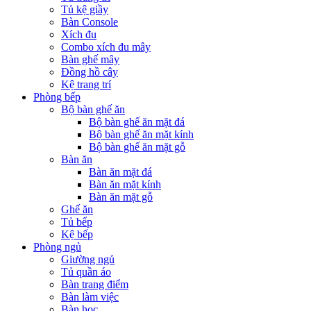
Tủ kệ giầy
Bàn Console
Xích đu
Combo xích đu mây
Bàn ghế mây
Đồng hồ cây
Kệ trang trí
Phòng bếp
Bộ bàn ghế ăn
Bộ bàn ghế ăn mặt đá
Bộ bàn ghế ăn mặt kính
Bộ bàn ghế ăn mặt gỗ
Bàn ăn
Bàn ăn mặt đá
Bàn ăn mặt kính
Bàn ăn mặt gỗ
Ghế ăn
Tủ bếp
Kệ bếp
Phòng ngủ
Giường ngủ
Tủ quần áo
Bàn trang điểm
Bàn làm việc
Bàn học