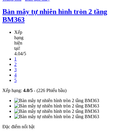
Bàn mây tự nhiên hình tròn 2 tầng
BM363
Xếp
hạng
hiện
tại!
4.04/5
1
2
3
4
5
Xếp hạng:
4.0
/
5
-
(226 Phiếu bầu)
Đặc điểm nổi bật