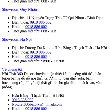
Thời gian mở cửa
: 08h - 20h
Showroom Quy Nhơn
Địa chỉ
: 111 Nguyễn Trọng Trì - TP Qui Nhơn - Bình Định
Điện thoại
:
0918 886 002
Hotline
:
0918 886 002
Thời gian mở cửa
: 08h - 20h
Showroom Hà Nội
Địa chỉ
: Đường Đa Khoa - Hữu Bằng - Thạch Thất - Hà Nội
Điện thoại
:
0918 886 002
Hotline
:
0918 886 002
Thời gian mở cửa
: 9h:00 - 21:30h
Về chúng tôi
Nội Thất 360 Decor chuyên nhận thiết kế, thi công nội thất, bán
buôn bán lẻ đồ gỗ nội thất: Giường, tủ, bàn ghế, sofa, bàn
học...cung cấp đồ gỗ nội thất giá rẻ cho gia đình, khách sạn, văn
phòng.
Hữu Bằng - Thạch Thất - Hà Nội
0918 886 002
Noithat360decorvn@gmail.com
Hotline:
0918 886 002