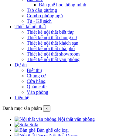
Bàn ghế học thông minh
Tab đầu giường
Combo phòng ngủ
Tủ - Kệ sách
Thiết kế nội thất
Thiết kế nội thất biệt thự
Thiết kế nội thất chung cư
Thiết kế nội thất khách sạn
Thiết kế nội thất nhà phố
Thiết kế nội thất showroom
Thiết kế nội thất văn phòng
Dự án
Biệt thự
Chung cư
Cửa hàng
Quán cafe
Văn phòng
Liên hệ
Danh mục sản phẩm
×
Nội thất văn phòng
Sofa
Bàn ghế các loại
Nội thất Decor