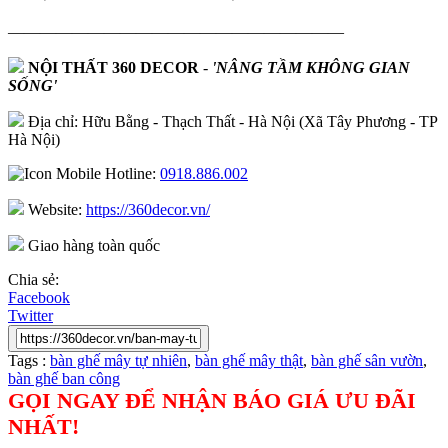
—————————————————————
NỘI THẤT 360 DECOR
-
'NÂNG TẦM KHÔNG GIAN
SỐNG'
Địa chỉ: Hữu Bằng - Thạch Thất - Hà Nội (Xã Tây Phương - TP
Hà Nội)
Hotline:
0918.886.002
Website:
https://360decor.vn/
Giao hàng toàn quốc
Chia sẻ:
Facebook
Twitter
Tags :
bàn ghế mây tự nhiên
,
bàn ghế mây thật
,
bàn ghế sân vườn
,
bàn ghế ban công
GỌI NGAY ĐỂ NHẬN BÁO GIÁ ƯU ĐÃI
NHẤT!