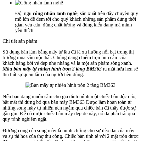
Đội ngũ
công nhân lành nghề
, sản xuất trên dây chuyền quy
mô lớn để đem tới cho quý khách những sản phẩm đúng thời
gian yêu câu, đúng chất lượng và đúng kiểu dáng mà mình
yêu thích.
Chi tiết sản phẩm
Sử dụng bàn làm bằng mây từ lâu đã là xu hướng nổi bật trong thị
trường mua sắm nội thất. Chúng đang chiếm trọn tình cảm của
khách hàng bởi vẻ đẹp nhẹ nhàng và là một sản phẩm sống xanh.
Mẫu bàn mây tự nhiên hình tròn 2 tầng BM363
ra mắt hứa hẹn sẽ
thu hút sự quan tâm của người tiêu dùng.
Nếu bạn đang muốn sắm cho gia đình mình một chiếc bàn độc đáo,
bắt mắt thì đừng bỏ qua bàn mây BM363 Được làm hoàn toàn từ
những song mây tự nhiên nên ngắm qua chiếc bàn đã thấy được sự
gần gũi. Để có được chiếc bàn mây đẹp đẽ này, nó đã phải trải qua
quy trình nghiêm ngặt.
Đường cong của song mây là minh chứng cho sự dẻo dai của mây
và sự tài hoa của thợ thủ công. Chiếc bàn tinh tế với 2 mặt tròn được