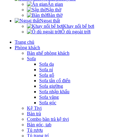
Án gian
Sập thờ
Bàn thờ
Ngoại thất
Khay nổi bể bơi
Ô dù ngoài trời
Trang chủ
Phòng khách
Bàn ghế phòng khách
Sofa
Sofa da
Sofa nỉ
Sofa gỗ
Sofa tân cổ điển
Sofa giường
Sofa nhập khẩu
Sofa văng
Sofa góc
Kệ Tivi
Bàn trà
Combo bàn trà kệ tivi
Bàn góc, tab
Tủ rượu
Tủ trang trí