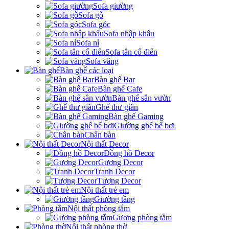
Sofa giường
Sofa gỗ
Sofa góc
Sofa nhập khẩu
Sofa nỉ
Sofa tân cổ điển
Sofa văng
Bàn ghế các loại
Bàn ghế Bar
Bàn ghế Cafe
Bàn ghế sân vườn
Ghế thư giãn
Bàn ghế Gaming
Giường ghế bể bơi
Chân bàn
Nội thất Decor
Đồng hồ Decor
Gương Decor
Tranh Decor
Tượng Decor
Nội thất trẻ em
Giường tầng
Nội thất phòng tắm
Gương phòng tắm
Nội thất phòng thờ