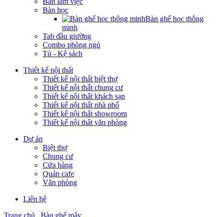
Bàn làm việc
Bàn học
Bàn ghế học thông
minh
Tab đầu giường
Combo phòng ngủ
Tủ - Kệ sách
Thiết kế nội thất
Thiết kế nội thất biệt thự
Thiết kế nội thất chung cư
Thiết kế nội thất khách sạn
Thiết kế nội thất nhà phố
Thiết kế nội thất showroom
Thiết kế nội thất văn phòng
Dự án
Biệt thự
Chung cư
Cửa hàng
Quán cafe
Văn phòng
Liên hệ
Trang chủ
Bàn ghế mây