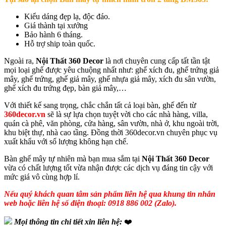
Kiểu dáng đẹp lạ, độc đáo.
Giá thành tại xưởng
Bảo hành 6 tháng.
Hỗ trợ ship toàn quốc.
Ngoài ra,
Nội Thất 360 Decor
là nơi chuyên cung cấp tất tần tật
mọi loại ghế được yêu chuộng nhất như: ghế xích đu, ghế trứng giả
mây, ghế trứng, ghế giả mây, ghế nhựa giả mây, xích đu sân vườn,
ghế xích đu trứng đẹp, bàn giả mây,…
Với thiết kế sang trọng, chắc chắn tất cả loại bàn, ghế đến từ
360decor.vn
sẽ là sự lựa chọn tuyệt vời cho các nhà hàng, villa,
quán cà phê, văn phòng, cửa hàng, sân vườn, nhà ở, khu ngoài trời,
khu biệt thự, nhà cao tầng. Đồng thời 360decor.vn chuyên phục vụ
xuất khẩu với số lượng không hạn chế.
Bàn ghế mây tự nhiên mà bạn mua sắm tại
Nội Thất 360 Decor
vừa có chất lượng tốt vừa nhận được các dịch vụ đáng tin cậy với
mức giá vô cùng hợp lí.
Nếu quý khách quan tâm sản phẩm liên hệ qua khung tin nhắn
web hoặc liên hệ số điện thoại: 0918 886 002 (Zalo).
Mọi thông tin chi tiết xin liên hệ:
❤️