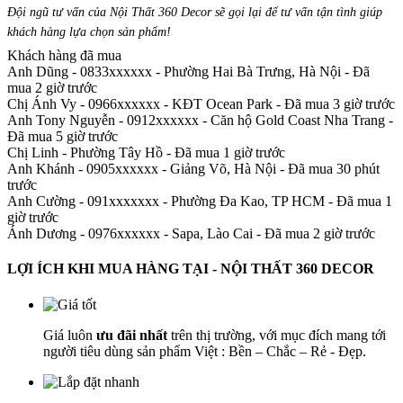
Đội ngũ tư vấn của Nội Thất 360 Decor sẽ gọi lại để tư vấn tận tình giúp
khách hàng lựa chọn sản phẩm
!
Khách hàng đã mua
Anh Dũng - 0833xxxxxx
-
Phường Hai Bà Trưng, Hà Nội - Đã
mua 2 giờ trước
Chị Ánh Vy - 0966xxxxxx
-
KĐT Ocean Park - Đã mua 3 giờ trước
Anh Tony Nguyễn - 0912xxxxxx
-
Căn hộ Gold Coast Nha Trang -
Đã mua 5 giờ trước
Chị Linh
-
Phường Tây Hồ - Đã mua 1 giờ trước
Anh Khánh - 0905xxxxxx
-
Giảng Võ, Hà Nội - Đã mua 30 phút
trước
Anh Cường - 091xxxxxxx
-
Phường Đa Kao, TP HCM - Đã mua 1
giờ trước
Ánh Dương - 0976xxxxxx
-
Sapa, Lào Cai - Đã mua 2 giờ trước
LỢI ÍCH KHI MUA HÀNG TẠI - NỘI THẤT 360 DECOR
Giá luôn
ưu đãi nhất
trên thị trường, với mục đích mang tới
người tiêu dùng sản phẩm Việt : Bền – Chắc – Rẻ - Đẹp.