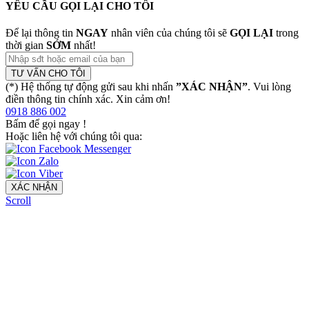
YÊU CẦU GỌI LẠI CHO TÔI
Để lại thông tin
NGAY
nhân viên của chúng tôi sẽ
GỌI LẠI
trong
thời gian
SỚM
nhất!
TƯ VẤN CHO TÔI
(*) Hệ thống tự động gửi sau khi nhấn
”XÁC NHẬN”
. Vui lòng
điền thông tin chính xác. Xin cảm ơn!
0918 886 002
Bấm để gọi ngay
!
Hoặc liên hệ với chúng tôi qua:
XÁC NHẬN
Scroll