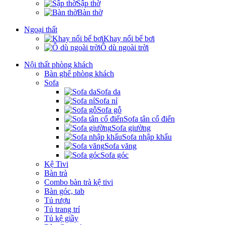
Sập thờ
Bàn thờ
Ngoại thất
Khay nổi bể bơi
Ô dù ngoài trời
Nội thất phòng khách
Bàn ghế phòng khách
Sofa
Sofa da
Sofa nỉ
Sofa gỗ
Sofa tân cổ điển
Sofa giường
Sofa nhập khẩu
Sofa văng
Sofa góc
Kệ Tivi
Bàn trà
Combo bàn trà kệ tivi
Bàn góc, tab
Tủ rượu
Tủ trang trí
Tủ kệ giầy