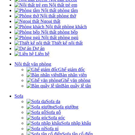
Nội thất trẻ em
Nội thất phòng tắm
Nội thất phòng thờ
Ngoại thất
Nội thất phòng khách
Nội thất phòng bếp
Nội thất phòng ngủ
Thiết kế nội thất
Dự án
Liên hệ
Nội thất văn phòng
Ghế giám đốc
Bàn nhân viên
Ghế văn phòng
Bàn quầy lễ tân
Sofa
Sofa da
Sofa giường
Sofa gỗ
Sofa góc
Sofa nhập khẩu
Sofa nỉ
Sofa tân cổ điển