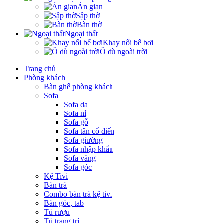
Án gian
Sập thờ
Bàn thờ
Ngoại thất
Khay nổi bể bơi
Ô dù ngoài trời
Trang chủ
Phòng khách
Bàn ghế phòng khách
Sofa
Sofa da
Sofa nỉ
Sofa gỗ
Sofa tân cổ điển
Sofa giường
Sofa nhập khẩu
Sofa văng
Sofa góc
Kệ Tivi
Bàn trà
Combo bàn trà kệ tivi
Bàn góc, tab
Tủ rượu
Tủ trang trí