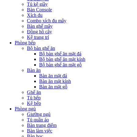
Tủ kệ giầy
Bàn Console
Xích đu
Combo xích đu mây
Bàn ghế mây
Đồng hồ cây
Kệ trang trí
Phòng bếp
Bộ bàn ghế ăn
Bộ bàn ghế ăn mặt đá
Bộ bàn ghế ăn mặt kính
Bộ bàn ghế ăn mặt gỗ
Bàn ăn
Bàn ăn mặt đá
Bàn ăn mặt kính
Bàn ăn mặt gỗ
Ghế ăn
Tủ bếp
Kệ bếp
Phòng ngủ
Giường ngủ
Tủ quần áo
Bàn trang điểm
Bàn làm việc
Bàn học