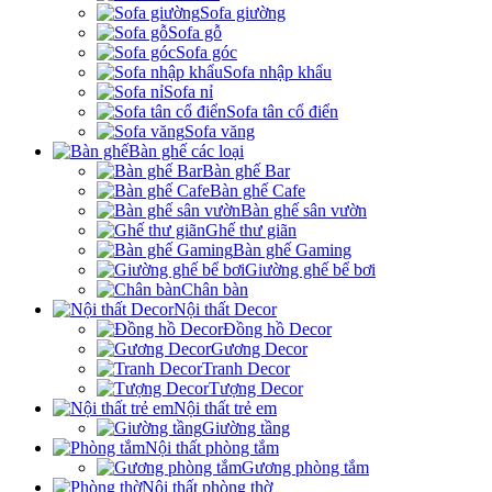
Sofa giường
Sofa gỗ
Sofa góc
Sofa nhập khẩu
Sofa nỉ
Sofa tân cổ điển
Sofa văng
Bàn ghế các loại
Bàn ghế Bar
Bàn ghế Cafe
Bàn ghế sân vườn
Ghế thư giãn
Bàn ghế Gaming
Giường ghế bể bơi
Chân bàn
Nội thất Decor
Đồng hồ Decor
Gương Decor
Tranh Decor
Tượng Decor
Nội thất trẻ em
Giường tầng
Nội thất phòng tắm
Gương phòng tắm
Nội thất phòng thờ