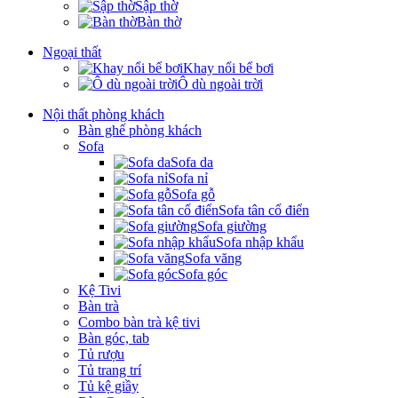
Sập thờ
Bàn thờ
Ngoại thất
Khay nổi bể bơi
Ô dù ngoài trời
Nội thất phòng khách
Bàn ghế phòng khách
Sofa
Sofa da
Sofa nỉ
Sofa gỗ
Sofa tân cổ điển
Sofa giường
Sofa nhập khẩu
Sofa văng
Sofa góc
Kệ Tivi
Bàn trà
Combo bàn trà kệ tivi
Bàn góc, tab
Tủ rượu
Tủ trang trí
Tủ kệ giầy