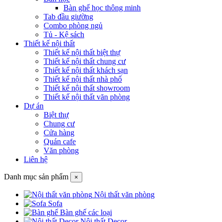
Bàn ghế học thông minh
Tab đầu giường
Combo phòng ngủ
Tủ - Kệ sách
Thiết kế nội thất
Thiết kế nội thất biệt thự
Thiết kế nội thất chung cư
Thiết kế nội thất khách sạn
Thiết kế nội thất nhà phố
Thiết kế nội thất showroom
Thiết kế nội thất văn phòng
Dự án
Biệt thự
Chung cư
Cửa hàng
Quán cafe
Văn phòng
Liên hệ
Danh mục sản phẩm
×
Nội thất văn phòng
Sofa
Bàn ghế các loại
Nội thất Decor