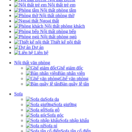
Nội thất trẻ em
Nội thất phòng tắm
Nội thất phòng thờ
Ngoại thất
Nội thất phòng khách
Nội thất phòng bếp
Nội thất phòng ngủ
Thiết kế nội thất
Dự án
Liên hệ
Nội thất văn phòng
Ghế giám đốc
Bàn nhân viên
Ghế văn phòng
Bàn quầy lễ tân
Sofa
Sofa da
Sofa giường
Sofa gỗ
Sofa góc
Sofa nhập khẩu
Sofa nỉ
Sofa tân cổ điển