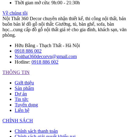
Thời gian mở cửa
: 9h:00 - 21:30h
Về chúng tôi
Nội Thất 360 Decor chuyên nhận thiết kế, thi công nội thất, bán
buôn bán lẻ đồ gỗ nội thất: Giường, tủ, bàn ghế, sofa, bàn
học...cung cấp đồ gỗ nội thất giá rẻ cho gia đình, khách sạn, văn
phòng.
Hữu Bằng - Thạch Thất - Hà Nội
0918 886 002
Noithat360decorvn@gmail.com
Hotline:
0918 886 002
THÔNG TIN
Giới thiệu
Sản phẩm
Dự án
Tin tức
Tuyển dụng
Liên hệ
CHÍNH SÁCH
Chính sách thanh toán
Chính sách giải quyết khiếu nại