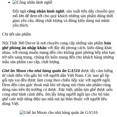
Đội ngũ
công nhân lành nghề
, sản xuất trên dây chuyền quy
mô lớn để đem tới cho quý khách những sản phẩm đúng thời
gian yêu câu, đúng chất lượng và đúng kiểu dáng mà mình
yêu thích.
Chi tiết sản phẩm
Nội Thất 360 Decor là nơi chuyên cung cấp những sản phẩm
bàn
ghế phòng ăn nhập khẩu
với đầy đủ phong cách, kiểu dáng khác
nhau, với mong muốn mang đến cho không gian phòng bếp nhà bạn
trở nên sang trọng, chúng tôi luôn mang đến cho khách hàng những
mẫu sản phẩm cao cấp, chất lượng.
Ghế ăn Moon cho nhà hàng quán ăn GA516
được lấy cảm hứng
từ cánh diều vốn gắn bó với người dân Việt Nam. Các nan gỗ ốp
gối tựa vai đều được làm cong theo chiều tiếp xúc với người ngồi.
Đem đến cảm giác thoải mái khi sử dụng mà chưa sản phẩm cùng
dòng nào trên thị trường có được. Đặc biệt, phần tựa ghế được uốn
cong như hình cánh diều. ôm lấy lưng người ngồi tạo cho bộ bàn
ghế cafe một dáng điệu tao nhã mà lại thân thuộc với người tiêu
dùng Việt.