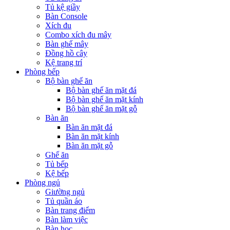
Tủ kệ giầy
Bàn Console
Xích đu
Combo xích đu mây
Bàn ghế mây
Đồng hồ cây
Kệ trang trí
Phòng bếp
Bộ bàn ghế ăn
Bộ bàn ghế ăn mặt đá
Bộ bàn ghế ăn mặt kính
Bộ bàn ghế ăn mặt gỗ
Bàn ăn
Bàn ăn mặt đá
Bàn ăn mặt kính
Bàn ăn mặt gỗ
Ghế ăn
Tủ bếp
Kệ bếp
Phòng ngủ
Giường ngủ
Tủ quần áo
Bàn trang điểm
Bàn làm việc
Bàn học