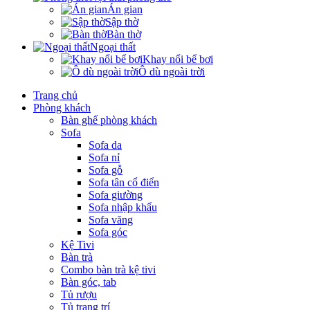
Án gian
Sập thờ
Bàn thờ
Ngoại thất
Khay nổi bể bơi
Ô dù ngoài trời
Trang chủ
Phòng khách
Bàn ghế phòng khách
Sofa
Sofa da
Sofa nỉ
Sofa gỗ
Sofa tân cổ điển
Sofa giường
Sofa nhập khẩu
Sofa văng
Sofa góc
Kệ Tivi
Bàn trà
Combo bàn trà kệ tivi
Bàn góc, tab
Tủ rượu
Tủ trang trí