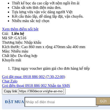
Thiết kế bọc da cao cấp với nệm ngồi êm ái
Chân sắt sơn tĩnh điện màu đen.
Tựa lưng vừa vặn vóc dáng người Việt
Kết cấu tháo lắp, dễ dàng lắp đặt, vận chuyển.
Nhiều màu sắc tuỳ chọn
Xem thêm điểm nổi bật
Giá:
Liên hệ
Mã SP:
GA516
Thương hiệu:
Nhập khẩu
Kích thước:
Cao 860 mm x rộng 470mm sâu 400 mm
Màu:
Nhiều màu
Chất liệu:
Da tổng hợp
Khuyến mãi
Tặng ngay voucher giảm giá cho đơn hàng kế tiếp
Gọi đặt mua:
0918 886 002
(7:30-22:00)
Chat Zalo
Gọi điện thoại
0918 886 002
Nhắn tin SMS
Copy link
GỬI
ĐẶT MUA