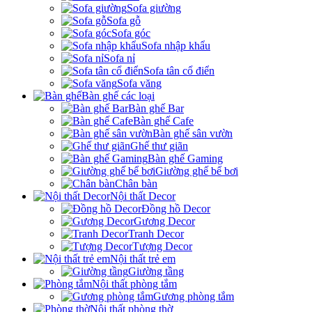
Sofa giường
Sofa gỗ
Sofa góc
Sofa nhập khẩu
Sofa nỉ
Sofa tân cổ điển
Sofa văng
Bàn ghế các loại
Bàn ghế Bar
Bàn ghế Cafe
Bàn ghế sân vườn
Ghế thư giãn
Bàn ghế Gaming
Giường ghế bể bơi
Chân bàn
Nội thất Decor
Đồng hồ Decor
Gương Decor
Tranh Decor
Tượng Decor
Nội thất trẻ em
Giường tầng
Nội thất phòng tắm
Gương phòng tắm
Nội thất phòng thờ