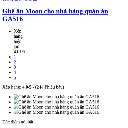
Ghế ăn Moon cho nhà hàng quán ăn
GA516
Xếp
hạng
hiện
tại!
4.01/5
1
2
3
4
5
Xếp hạng:
4.0
/
5
-
(244 Phiếu bầu)
Đặc điểm nổi bật