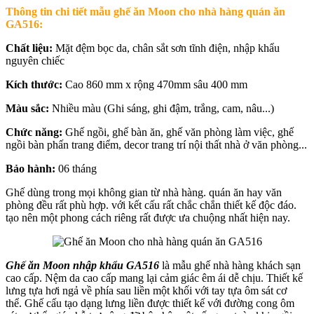
Thông tin chi tiết mẫu ghế ăn Moon cho nhà hàng quán ăn
GA516:
Chất liệu:
Mặt đệm bọc da, chân sắt sơn tĩnh điện, nhập khẩu
nguyên chiếc
Kích thước:
Cao 860 mm x rộng 470mm sâu 400 mm
Màu sắc:
Nhiều màu (Ghi sáng, ghi đậm, trắng, cam, nâu...)
Chức năng:
Ghế ngồi, ghế bàn ăn, ghế văn phòng làm việc, ghế
ngồi bàn phấn trang điểm, decor trang trí nội thất nhà ở văn phòng...
Bảo hành:
06 tháng
Ghế dùng trong mọi không gian từ nhà hàng. quán ăn hay văn
phòng đều rất phù hợp. với kết cấu rất chắc chắn thiết kế độc đáo.
tạo nên một phong cách riêng rất được ưa chuộng nhất hiện nay.
Ghế ăn Moon nhập khẩu GA516
là mẫu ghế nhà hàng khách sạn
cao cấp. Nệm da cao cấp mang lại cảm giác êm ái dễ chịu. Thiết kế
lưng tựa hơi ngả về phía sau liền một khối với tay tựa ôm sát cơ
thể. Ghế cấu tạo dạng lưng liền được thiết kế với đường cong ôm