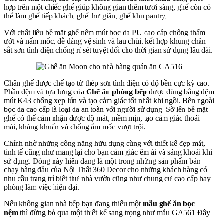
hợp trên một chiếc ghế giúp không gian thêm tươi sáng, ghế còn có
thể làm ghế tiếp khách, ghế thư giãn, ghế khu pantry,…
Với chất liệu bề mặt ghế nệm mút bọc da PU cao cấp chống thấm
ướt và nấm mốc, dễ dàng vệ sinh và lau chùi. kết hợp khung chân
sắt sơn tĩnh điện chống rỉ sét tuyệt đối cho thời gian sử dụng lâu dài.
Chân ghế được chế tạo từ thép sơn tĩnh điện có độ bền cực kỳ cao.
Phần đệm và tựa lưng của
Ghế ăn phòng bếp
được dùng bằng đệm
mút K43 chống xẹp lún và tạo cảm giác tốt nhất khi ngồi. Bên ngoài
bọc da cao cấp là loại da an toàn với người sử dụng. Sờ lên bề mặt
ghế có thể cảm nhận được độ mát, mềm mịn, tạo cảm giác thoải
mái, kháng khuẩn và chống ẩm mốc vượt trội.
Chính nhờ những công năng hữu dụng cùng với thiết kế đẹp mắt,
tinh tế cũng như mang lại cho bạn cảm giác êm ái và sảng khoái khi
sử dụng. Dòng này hiện đang là một trong những sản phẩm bán
chạy hàng đầu của Nội Thất 360 Decor cho những khách hàng có
nhu cầu trang trí biệt thự nhà vườn cũng như chung cư cao cấp hay
phòng làm việc hiện đại.
Nếu không gian nhà bếp bạn đang thiếu một
mẫu ghế ăn bọc
nệm
thì đừng bỏ qua một thiết kế sang trọng như mẫu GA561 Đây