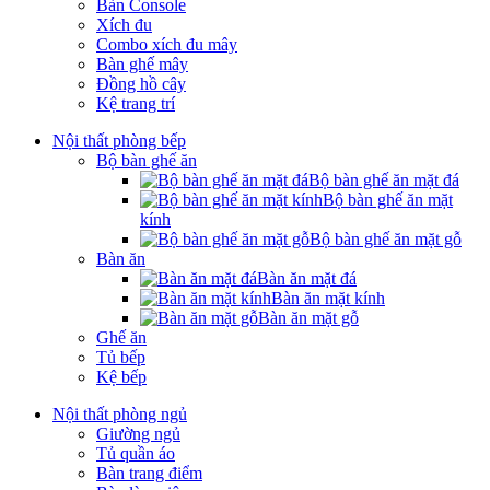
Bàn Console
Xích đu
Combo xích đu mây
Bàn ghế mây
Đồng hồ cây
Kệ trang trí
Nội thất phòng bếp
Bộ bàn ghế ăn
Bộ bàn ghế ăn mặt đá
Bộ bàn ghế ăn mặt
kính
Bộ bàn ghế ăn mặt gỗ
Bàn ăn
Bàn ăn mặt đá
Bàn ăn mặt kính
Bàn ăn mặt gỗ
Ghế ăn
Tủ bếp
Kệ bếp
Nội thất phòng ngủ
Giường ngủ
Tủ quần áo
Bàn trang điểm