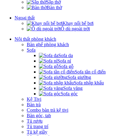
Sập thờ
Bàn thờ
Ngoại thất
Khay nổi bể bơi
Ô dù ngoài trời
Nội thất phòng khách
Bàn ghế phòng khách
Sofa
Sofa da
Sofa nỉ
Sofa gỗ
Sofa tân cổ điển
Sofa giường
Sofa nhập khẩu
Sofa văng
Sofa góc
Kệ Tivi
Bàn trà
Combo bàn trà kệ tivi
Bàn góc, tab
Tủ rượu
Tủ trang trí
Tủ kệ giầy