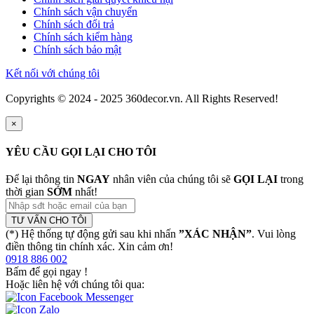
Chính sách vận chuyển
Chính sách đổi trả
Chính sách kiểm hàng
Chính sách bảo mật
Kết nối với chúng tôi
Copyrights © 2024 - 2025 360decor.vn. All Rights Reserved!
×
YÊU CẦU GỌI LẠI CHO TÔI
Để lại thông tin
NGAY
nhân viên của chúng tôi sẽ
GỌI LẠI
trong
thời gian
SỚM
nhất!
TƯ VẤN CHO TÔI
(*) Hệ thống tự động gửi sau khi nhấn
”XÁC NHẬN”
. Vui lòng
điền thông tin chính xác. Xin cảm ơn!
0918 886 002
Bấm để gọi ngay
!
Hoặc liên hệ với chúng tôi qua: