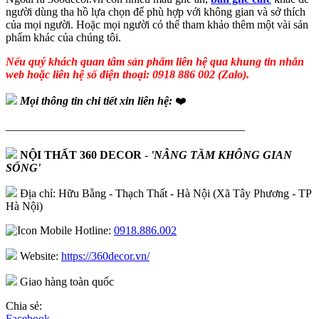
người dùng tha hồ lựa chọn để phù hợp với không gian và sở thích
của mọi người. Hoặc mọi người có thế tham khảo thêm một vài sản
phẩm khác của chúng tôi.
Nếu quý khách quan tâm sản phẩm liên hệ qua khung tin nhắn
web hoặc liên hệ số điện thoại: 0918 886 002 (Zalo).
Mọi thông tin chi tiết xin liên hệ:
❤️
—————————————————————
NỘI THẤT 360 DECOR
-
'NÂNG TẦM KHÔNG GIAN
SỐNG'
Địa chỉ: Hữu Bằng - Thạch Thất - Hà Nội (Xã Tây Phương - TP
Hà Nội)
Hotline:
0918.886.002
Website:
https://360decor.vn/
Giao hàng toàn quốc
Chia sẻ:
Facebook