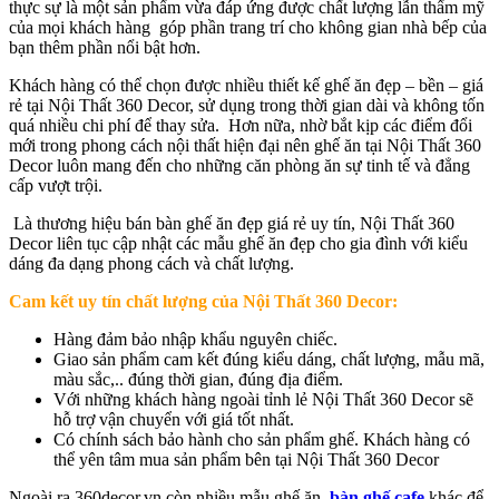
thực sự là một sản phẩm vừa đáp ứng được chất lượng lẫn thẩm mỹ
của mọi khách hàng góp phần trang trí cho không gian nhà bếp của
bạn thêm phần nổi bật hơn.
Khách hàng có thể chọn được nhiều thiết kế ghế ăn đẹp – bền – giá
rẻ tại Nội Thất 360 Decor, sử dụng trong thời gian dài và không tốn
quá nhiều chi phí để thay sửa. Hơn nữa, nhờ bắt kịp các điểm đổi
mới trong phong cách nội thất hiện đại nên ghế ăn tại Nội Thất 360
Decor luôn mang đến cho những căn phòng ăn sự tinh tế và đẳng
cấp vượt trội.
Là thương hiệu bán bàn ghế ăn đẹp giá rẻ uy tín, Nội Thất 360
Decor liên tục cập nhật các mẫu ghế ăn đẹp cho gia đình với kiểu
dáng đa dạng phong cách và chất lượng.
Cam kết uy tín chất lượng của Nội Thất 360 Decor:
Hàng đảm bảo nhập khẩu nguyên chiếc.
Giao sản phẩm cam kết đúng kiểu dáng, chất lượng, mẫu mã,
màu sắc,.. đúng thời gian, đúng địa điểm.
Với những khách hàng ngoài tỉnh lẻ Nội Thất 360 Decor sẽ
hỗ trợ vận chuyển với giá tốt nhất.
Có chính sách bảo hành cho sản phẩm ghế. Khách hàng có
thể yên tâm mua sản phẩm bên tại Nội Thất 360 Decor
Ngoài ra 360decor.vn còn nhiều mẫu ghế ăn,
bàn ghế cafe
khác để