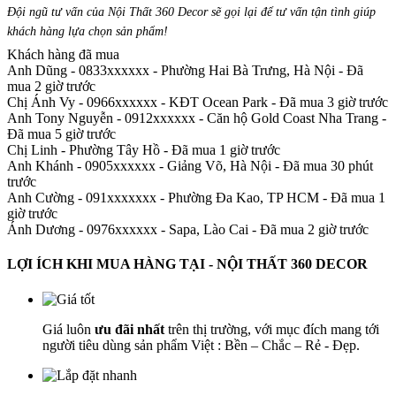
Đội ngũ tư vấn của Nội Thất 360 Decor sẽ gọi lại để tư vấn tận tình giúp
khách hàng lựa chọn sản phẩm
!
Khách hàng đã mua
Anh Dũng - 0833xxxxxx
-
Phường Hai Bà Trưng, Hà Nội - Đã
mua 2 giờ trước
Chị Ánh Vy - 0966xxxxxx
-
KĐT Ocean Park - Đã mua 3 giờ trước
Anh Tony Nguyễn - 0912xxxxxx
-
Căn hộ Gold Coast Nha Trang -
Đã mua 5 giờ trước
Chị Linh
-
Phường Tây Hồ - Đã mua 1 giờ trước
Anh Khánh - 0905xxxxxx
-
Giảng Võ, Hà Nội - Đã mua 30 phút
trước
Anh Cường - 091xxxxxxx
-
Phường Đa Kao, TP HCM - Đã mua 1
giờ trước
Ánh Dương - 0976xxxxxx
-
Sapa, Lào Cai - Đã mua 2 giờ trước
LỢI ÍCH KHI MUA HÀNG TẠI - NỘI THẤT 360 DECOR
Giá luôn
ưu đãi nhất
trên thị trường, với mục đích mang tới
người tiêu dùng sản phẩm Việt : Bền – Chắc – Rẻ - Đẹp.