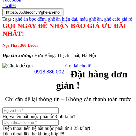
Twitter
Tags :
ghế ăn bọc đệm
,
ghế ăn hiện đại
,
mẫu ghế ăn
,
ghế cafe giá rẻ
GỌI NGAY ĐỂ NHẬN BÁO GIÁ ƯU ĐÃI
NHẤT!
Nội Thất 360 Decor
Địa chỉ xưởng:
Hữu Bằng, Thạch Thất, Hà Nội
Gọi lại cho tôi
Đặt hàng đơn
0918 886 002
giản !
Chỉ cần để lại thông tin – Không cần thanh toán trước
Họ và tên bắt buộc phải từ 3-50 kí tự!
Điện thoại liên hệ bắt buộc phải từ 3-25 kí tự!
Điện thoại liên hệ không hợp lệ!