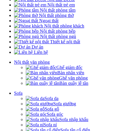
Nội thất trẻ em
Nội thất phòng tắm
Nội thất phòng thờ
Ngoại thất
Nội thất phòng khách
Nội thất phòng bếp
Nội thất phòng ngủ
Thiết kế nội thất
Dự án
Liên hệ
Nội thất văn phòng
Ghế giám đốc
Bàn nhân viên
Ghế văn phòng
Bàn quầy lễ tân
Sofa
Sofa da
Sofa giường
Sofa gỗ
Sofa góc
Sofa nhập khẩu
Sofa nỉ
Sofa tân cổ điển