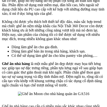
sát cơ thể, giúp hỗ trợ nâng đỡ bộ phận cột sống an toàn khi ngồi
lâu. Phần đệm sử dụng mút mềm mại, đàn hồi cao, bên ngoài sử
dụng chất liệu da PU cao cấp với kế hợp với những đường may tinh
xảo, tỉ mỉ ở dọc lưng tựa của ghế.
Không chỉ được yêu thích bởi thiết kế độc đáo, màu sắc hợp trend
mà chiếc ghế ăn nệm nhập khẩu của Nội Thất 360 Decor còn được
khách hàng ưu ái bởi những công năng vượt trội mà nó đem lại.
Hiện nay, sản phẩm của chúng tôi có thể được sử dụng với nhiều
mục đích, trong nhiều không gian khác nhau như:
Dùng làm ghế ăn cho gia đình.
Dùng làm ghế bàn ăn trong nhà hàng, khách sạn.
Có thể sử dụng làm ghế ăn cho khu pantry văn phòng,…
Ghế ăn nhà hàng
là một mẫu ghế ăn đẹp được may họa tiết lưng
sọc giúp tạo sự đặc trưng riêng, phần tựa lưng ngả về sau giúp bạn
có cảm giác thư giãn thoải mái khi ngồi. Phần chân ghế thon gọn
tạo sự sự sang trọng và đầy tính thẩm mỹ. Đệm ngồi to, rộng rãi có
cấu tạo vừa khớp với khung xương chậu có tác dụng cố định dáng
ngồi chuẩn và hạn chế trượt mông về trước.
Ghế ăn nhà hàng cao cấp có nhiều màu sắc khác nhau cùng phối