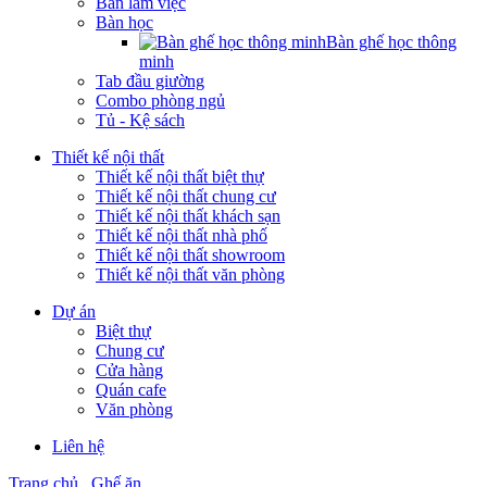
Bàn làm việc
Bàn học
Bàn ghế học thông
minh
Tab đầu giường
Combo phòng ngủ
Tủ - Kệ sách
Thiết kế nội thất
Thiết kế nội thất biệt thự
Thiết kế nội thất chung cư
Thiết kế nội thất khách sạn
Thiết kế nội thất nhà phố
Thiết kế nội thất showroom
Thiết kế nội thất văn phòng
Dự án
Biệt thự
Chung cư
Cửa hàng
Quán cafe
Văn phòng
Liên hệ
Trang chủ
Ghế ăn