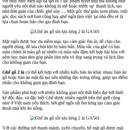
với máy móc hiện đại đã tạo ra 1 tác phẩm tuyệt đẹp mà không một
người yêu nội thất nào không bị mê hoặc trước sự thanh lịch, tao
nhã đơn giản của chiếc ghế này…, Một góc thư giãn xem phim, một
góc đọc sách nơi ban công hay ghế ngồi làm việc tại nhà đều sẽ là
lựa chọn hoàn hảo cho gia đình bạn.
Mặt ngồi được bọc da mềm mại, tạo cảm giác êm ái, dễ chịu cho
người dùng, dễ lau chùi khi bị bám bẩn. Màu sắc của ghế có hai
màu chính là màu gỗ tự nhiên và màu nâu đậm kết hợp hài hòa với
nệm bọc màu đen góp phần làm nên vẻ đẹp sang trọng và lịch lãm
cho không gian của bạn.
Ghế gỗ
2 lá
có thể kết hợp với nhiều kiểu bàn ăn khác nhau: bàn ăn
gỗ hoặc bàn ăn mặt đá tạo nên những đặc trưng riêng, giúp tạo điểm
nhấn cho không gian gia đình bạn.
Sản phẩm phù hợp với nhiều không gian nội thất hiện đại bởi thiết
kế độc đáo. và đặc biệt Ghế được nhiều người trên thế giới cũng
như ở Việt nam yêu thích. bởi ghế ngồi rất ôm lưng tạo cảm giác
thoải mái khi ăn uống.
Với các đường nét thanh mảnh, uyển chuyển, bề mặt gỗ được mài