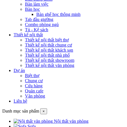
Bàn làm việc
Bàn học
Bàn ghế học thông minh
Tab đầu giường
Combo phòng ngủ
Tủ - Kệ sách
Thiết kế nội thất
Thiết kế nội thất biệt thự
Thiết kế nội thất chung cư
Thiết kế nội thất khách sạn
Thiết kế nội thất nhà phố
Thiết kế nội thất showroom
Thiết kế nội thất văn phòng
Dự án
Biệt thự
Chung cư
Cửa hàng
Quán cafe
Văn phòng
Liên hệ
Danh mục sản phẩm
×
Nội thất văn phòng
Sofa