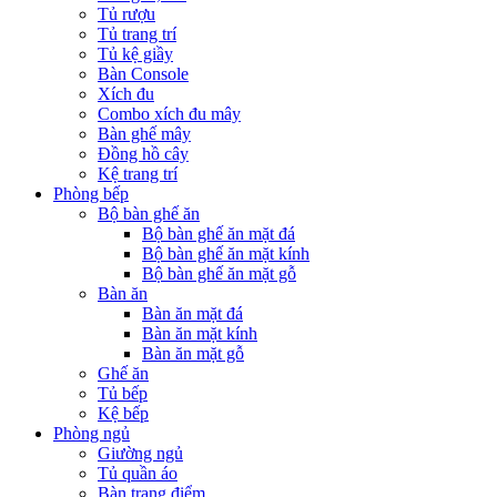
Tủ rượu
Tủ trang trí
Tủ kệ giầy
Bàn Console
Xích đu
Combo xích đu mây
Bàn ghế mây
Đồng hồ cây
Kệ trang trí
Phòng bếp
Bộ bàn ghế ăn
Bộ bàn ghế ăn mặt đá
Bộ bàn ghế ăn mặt kính
Bộ bàn ghế ăn mặt gỗ
Bàn ăn
Bàn ăn mặt đá
Bàn ăn mặt kính
Bàn ăn mặt gỗ
Ghế ăn
Tủ bếp
Kệ bếp
Phòng ngủ
Giường ngủ
Tủ quần áo
Bàn trang điểm