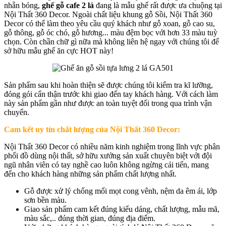
nhẵn bóng,
ghế gỗ cafe
2 lá
đang là mẫu ghế rất được ưa chuộng tại
Nội Thất 360 Decor. Ngoài chất liệu khung gỗ Sồi, Nội Thất 360
Decor có thể làm theo yêu cầu quý khách như gỗ xoan, gỗ cao su,
gỗ thông, gỗ óc chó, gỗ hương... màu đệm bọc với hơn 33 màu tuỳ
chọn. Còn chần chữ gì nữa mà không liên hệ ngay với chúng tôi để
sở hữu mẫu ghế ăn cực HOT này!
Sản phẩm sau khi hoàn thiện sẽ được chúng tôi kiểm tra kĩ lưỡng,
đóng gói cẩn thận trước khi giao đến tay khách hàng. Với cách làm
này sản phẩm gần như được an toàn tuyệt đối trong qua trình vận
chuyển.
Cam kết uy tín chất lượng của Nội Thất 360 Decor:
Nội Thất 360 Decor có nhiều năm kinh nghiệm trong lĩnh vực phân
phối đồ dùng nội thất, sở hữu xưởng sản xuất chuyên biệt với đội
ngũ nhân viên có tay nghề cao luôn không ngừng cải tiến, mang
đến cho khách hàng những sản phẩm chất lượng nhất.
Gỗ được xử lý chống mối mọt cong vênh, nệm da êm ái, lớp
sơn bền màu.
Giao sản phẩm cam kết đúng kiểu dáng, chất lượng, mẫu mã,
màu sắc,.. đúng thời gian, đúng địa điểm.