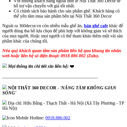
Với những khách hàng ngoài tỉnh lẻ Nội Thất 360 Decor sẽ
hỗ trợ vận chuyển với giá tốt nhất.
Có chính sách bảo hành cho sản phẩm ghế. Khách hàng có
thể yên tâm mua sản phẩm bên tại Nội Thất 360 Decor
Ngoài ra 360decor.vn còn nhiều mẫu ghế ăn,
bàn ghế cafe
khác để
người dùng tha hồ lựa chọn để phù hợp với không gian và sở thích
của mọi người. Hoặc mọi người có thế tham khảo thêm một vài sản
phẩm khác của chúng tôi.
Nếu quý khách quan tâm sản phẩm liên hệ qua khung tin nhắn
web hoặc liên hệ số điện thoại: 0918 886 002 (Zalo).
Mọi thông tin chi tiết xin liên hệ:
❤️
—————————————————————
NỘI THẤT 360 DECOR
-
'NÂNG TẦM KHÔNG GIAN
SỐNG'
Địa chỉ: Hữu Bằng - Thạch Thất - Hà Nội (Xã Tây Phương - TP
Hà Nội)
Hotline:
0918.886.002