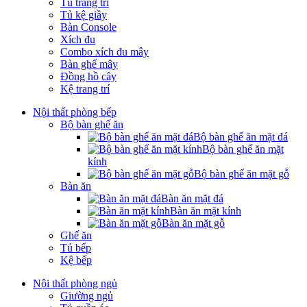
Tủ trang trí
Tủ kệ giầy
Bàn Console
Xích đu
Combo xích đu mây
Bàn ghế mây
Đồng hồ cây
Kệ trang trí
Nội thất phòng bếp
Bộ bàn ghế ăn
Bộ bàn ghế ăn mặt đá
Bộ bàn ghế ăn mặt
kính
Bộ bàn ghế ăn mặt gỗ
Bàn ăn
Bàn ăn mặt đá
Bàn ăn mặt kính
Bàn ăn mặt gỗ
Ghế ăn
Tủ bếp
Kệ bếp
Nội thất phòng ngủ
Giường ngủ