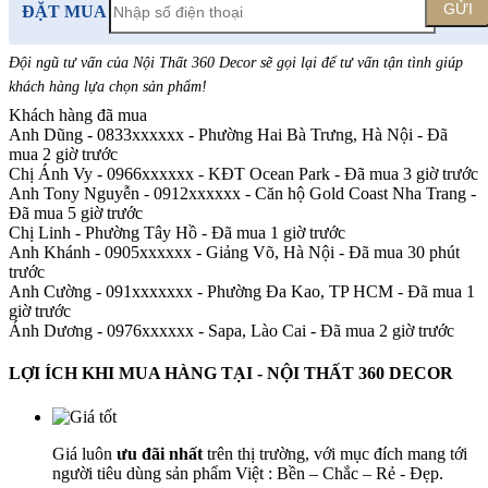
GỬI
ĐẶT MUA
Đội ngũ tư vấn của Nội Thất 360 Decor sẽ gọi lại để tư vấn tận tình giúp
khách hàng lựa chọn sản phẩm
!
Khách hàng đã mua
Anh Dũng - 0833xxxxxx
-
Phường Hai Bà Trưng, Hà Nội - Đã
mua 2 giờ trước
Chị Ánh Vy - 0966xxxxxx
-
KĐT Ocean Park - Đã mua 3 giờ trước
Anh Tony Nguyễn - 0912xxxxxx
-
Căn hộ Gold Coast Nha Trang -
Đã mua 5 giờ trước
Chị Linh
-
Phường Tây Hồ - Đã mua 1 giờ trước
Anh Khánh - 0905xxxxxx
-
Giảng Võ, Hà Nội - Đã mua 30 phút
trước
Anh Cường - 091xxxxxxx
-
Phường Đa Kao, TP HCM - Đã mua 1
giờ trước
Ánh Dương - 0976xxxxxx
-
Sapa, Lào Cai - Đã mua 2 giờ trước
LỢI ÍCH KHI MUA HÀNG TẠI - NỘI THẤT 360 DECOR
Giá luôn
ưu đãi nhất
trên thị trường, với mục đích mang tới
người tiêu dùng sản phẩm Việt : Bền – Chắc – Rẻ - Đẹp.