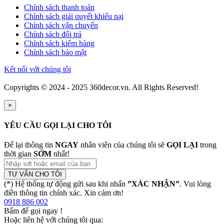
Chính sách thanh toán
Chính sách giải quyết khiếu nại
Chính sách vận chuyển
Chính sách đổi trả
Chính sách kiểm hàng
Chính sách bảo mật
Kết nối với chúng tôi
Copyrights © 2024 - 2025 360decor.vn. All Rights Reserved!
×
YÊU CẦU GỌI LẠI CHO TÔI
Để lại thông tin
NGAY
nhân viên của chúng tôi sẽ
GỌI LẠI
trong
thời gian
SỚM
nhất!
TƯ VẤN CHO TÔI
(*) Hệ thống tự động gửi sau khi nhấn
”XÁC NHẬN”
. Vui lòng
điền thông tin chính xác. Xin cảm ơn!
0918 886 002
Bấm để gọi ngay
!
Hoặc liên hệ với chúng tôi qua: