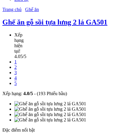
Trang chủ
Ghế ăn
Ghế ăn gỗ sồi tựa lưng 2 lá GA501
Xếp
hạng
hiện
tại!
4.05/5
1
2
3
4
5
Xếp hạng:
4.0
/
5
-
(193 Phiếu bầu)
Đặc điểm nổi bật