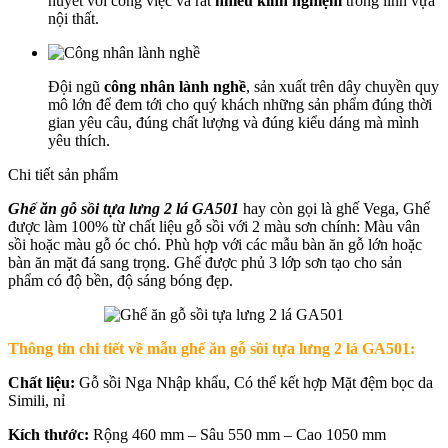
huyết với công việc và rất
nhiều kinh nghiệm
trong lĩnh vựa
nội thất.
Đội ngũ
công nhân lành nghề
, sản xuất trên dây chuyền quy
mô lớn để đem tới cho quý khách những sản phẩm đúng thời
gian yêu câu, đúng chất lượng và đúng kiểu dáng mà mình
yêu thích.
Chi tiết sản phẩm
Ghế ăn gỗ sồi tựa lưng 2 lá GA501
hay còn gọi là ghế Vega, Ghế
được làm 100% từ chất liệu gỗ sồi với 2 màu sơn chính: Màu vân
sồi hoặc màu gỗ óc chó. Phù hợp với các mẫu bàn ăn gỗ lớn hoặc
bàn ăn mặt đá sang trọng. Ghế được phủ 3 lớp sơn tạo cho sản
phẩm có độ bền, độ sáng bóng đẹp.
Thông tin chi tiết về mẫu ghế ăn gỗ sồi tựa lưng 2 lá GA501:
Chất liệu:
Gỗ sồi Nga Nhập khẩu, Có thể kết hợp Mặt đệm bọc da
Simili, nỉ
Kích thước:
Rộng 460 mm – Sâu 550 mm – Cao 1050 mm