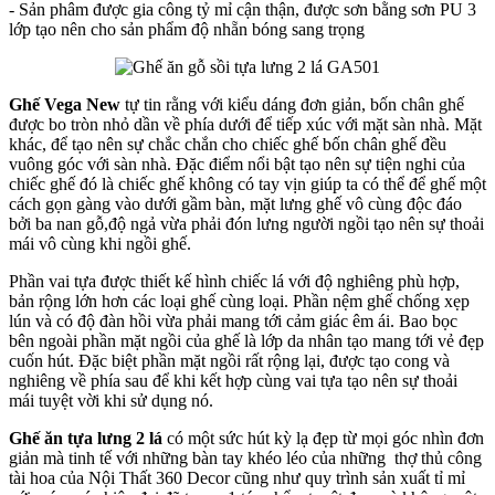
- Sản phâm được gia công tỷ mỉ cận thận, được sơn bằng sơn PU 3
lớp tạo nên cho sản phẩm độ nhẵn bóng sang trọng
Ghế Vega New
tự tin rằng với kiểu dáng đơn giản, bốn chân ghế
được bo tròn nhỏ dần về phía dưới để tiếp xúc với mặt sàn nhà. Mặt
khác, để tạo nên sự chắc chắn cho chiếc ghế bốn chân ghế đều
vuông góc với sàn nhà. Đặc điểm nổi bật tạo nên sự tiện nghi của
chiếc ghế đó là chiếc ghế không có tay vịn giúp ta có thể để ghế một
cách gọn gàng vào dưới gầm bàn, mặt lưng ghế vô cùng độc đáo
bởi ba nan gỗ,độ ngả vừa phải đón lưng người ngồi tạo nên sự thoải
mái vô cùng khi ngồi ghế.
Phần vai tựa được thiết kế hình chiếc lá với độ nghiêng phù hợp,
bản rộng lớn hơn các loại ghế cùng loại. Phần nệm ghế chống xẹp
lún và có độ đàn hồi vừa phải mang tới cảm giác êm ái. Bao bọc
bên ngoài phần mặt ngồi của ghế là lớp da nhân tạo mang tới vẻ đẹp
cuốn hút. Đặc biệt phần mặt ngồi rất rộng lại, được tạo cong và
nghiêng về phía sau để khi kết hợp cùng vai tựa tạo nên sự thoải
mái tuyệt vời khi sử dụng nó.
Ghế ăn tựa lưng 2 lá
có một sức hút kỳ lạ đẹp từ mọi góc nhìn đơn
giản mà tinh tế với những bàn tay khéo léo của những thợ thủ công
tài hoa của Nội Thất 360 Decor cũng như quy trình sản xuất tỉ mỉ