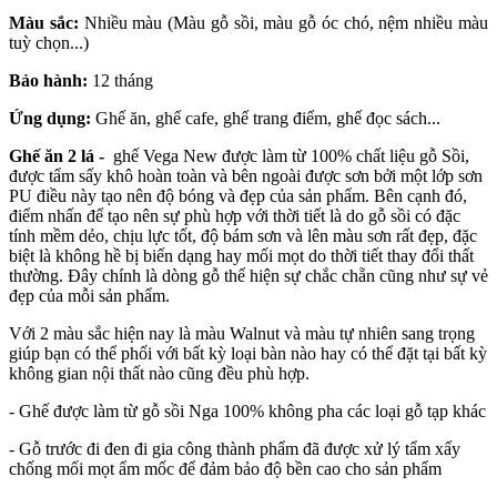
Màu sắc:
Nhiều màu (Màu gỗ sồi, màu gỗ óc chó, nệm nhiều màu
tuỳ chọn..
.)
Bảo hành:
12 tháng
Ứng dụng:
Ghế ăn, ghế cafe, ghế trang điểm, ghế đọc sách...
Ghế ăn 2 lá -
ghế Vega New được làm từ 100% chất liệu gỗ Sồi,
được tẩm sấy khô hoàn toàn và bên ngoài được sơn bởi một lớp sơn
PU điều này tạo nên độ bóng và đẹp của sản phẩm. Bên cạnh đó,
điểm nhấn để tạo nên sự phù hợp với thời tiết là do gỗ sồi có đặc
tính mềm dẻo, chịu lực tốt, độ bám sơn và lên màu sơn rất đẹp, đặc
biệt là không hề bị biến dạng hay mối mọt do thời tiết thay đổi thất
thường. Đây chính là dòng gỗ thể hiện sự chắc chẵn cũng như sự vẻ
đẹp của mỗi sản phẩm.
Với 2 màu sắc hiện nay là màu Walnut và màu tự nhiên sang trọng
giúp bạn có thể phối với bất kỳ loại bàn nào hay có thể đặt tại bất kỳ
không gian nội thất nào cũng đều phù hợp.
- Ghế được làm từ gỗ sồi Nga 100% không pha các loại gỗ tạp khác
- Gỗ trước đi đen đi gia công thành phẩm đã được xử lý tẩm xấy
chống mối mọt ẩm mốc để đảm bảo độ bền cao cho sản phẩm