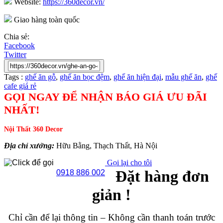
Website:
https://360decor.vn/
Giao hàng toàn quốc
Chia sẻ:
Facebook
Twitter
Tags :
ghế ăn gỗ
,
ghế ăn bọc đệm
,
ghế ăn hiện đại
,
mẫu ghế ăn
,
ghế
cafe giá rẻ
GỌI NGAY ĐỂ NHẬN BÁO GIÁ ƯU ĐÃI
NHẤT!
Nội Thất 360 Decor
Địa chỉ xưởng:
Hữu Bằng, Thạch Thất, Hà Nội
Gọi lại cho tôi
Đặt hàng đơn
0918 886 002
giản !
Chỉ cần để lại thông tin – Không cần thanh toán trước