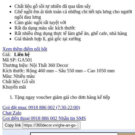
Chất liệu gỗ sồi tự nhiên đã qua tẩm sấy
Ghế ngồi êm ái tính toán cả những chi tiết tựa lưng cho người
ngồi đau lưng
Cảm giác ngồi rất tuyệt vời
Rất đa dạng màu sắc kích thước
Rất nhiều ứng dụng thực tế làm ghế ăn, ghế cafe, nhà hàng
Giá thành hợp lí, giá gốc tại xưởng
Xem thêm điểm nổi bật
Giá:
Liên hệ
Mã SP:
GA501
Thương hiệu:
Nội Thất 360 Decor
Kích thước:
Rộng 460 mm – Sâu 550 mm – Cao 1050 mm
Màu:
Nhiều màu
Chất liệu:
Gỗ sồi
Khuyến mãi
Tặng ngay voucher giảm giá cho đơn hàng kế tiếp
Gọi đặt mua:
0918 886 002
(7:30-22:00)
Chat Zalo
Gọi điện thoại
0918 886 002
Nhắn tin SMS
Copy link