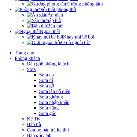
Gương phòng tắm
Nội thất phòng thờ
Án gian
Sập thờ
Bàn thờ
Ngoại thất
Khay nổi bể bơi
Ô dù ngoài trời
Trang chủ
Phòng khách
Bàn ghế phòng khách
Sofa
Sofa da
Sofa nỉ
Sofa gỗ
Sofa tân cổ điển
Sofa giường
Sofa nhập khẩu
Sofa văng
Sofa góc
Kệ Tivi
Bàn trà
Combo bàn trà kệ tivi
Bàn góc, tab