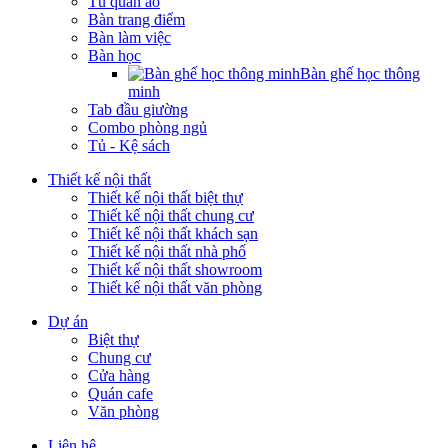
Tủ quần áo
Bàn trang điểm
Bàn làm việc
Bàn học
Bàn ghế học thông
minh
Tab đầu giường
Combo phòng ngủ
Tủ - Kệ sách
Thiết kế nội thất
Thiết kế nội thất biệt thự
Thiết kế nội thất chung cư
Thiết kế nội thất khách sạn
Thiết kế nội thất nhà phố
Thiết kế nội thất showroom
Thiết kế nội thất văn phòng
Dự án
Biệt thự
Chung cư
Cửa hàng
Quán cafe
Văn phòng
Liên hệ