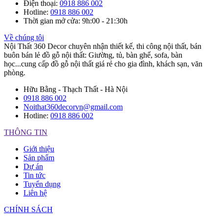
Điện thoại
:
0918 886 002
Hotline
:
0918 886 002
Thời gian mở cửa
: 9h:00 - 21:30h
Về chúng tôi
Nội Thất 360 Decor chuyên nhận thiết kế, thi công nội thất, bán
buôn bán lẻ đồ gỗ nội thất: Giường, tủ, bàn ghế, sofa, bàn
học...cung cấp đồ gỗ nội thất giá rẻ cho gia đình, khách sạn, văn
phòng.
Hữu Bằng - Thạch Thất - Hà Nội
0918 886 002
Noithat360decorvn@gmail.com
Hotline:
0918 886 002
THÔNG TIN
Giới thiệu
Sản phẩm
Dự án
Tin tức
Tuyển dụng
Liên hệ
CHÍNH SÁCH