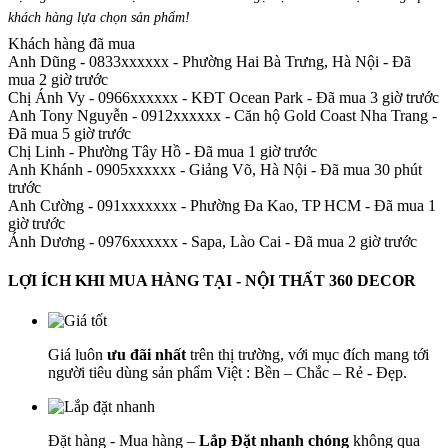
khách hàng lựa chọn sản phẩm
!
Khách hàng đã mua
Anh Dũng - 0833xxxxxx
-
Phường Hai Bà Trưng, Hà Nội - Đã
mua 2 giờ trước
Chị Ánh Vy - 0966xxxxxx
-
KĐT Ocean Park - Đã mua 3 giờ trước
Anh Tony Nguyễn - 0912xxxxxx
-
Căn hộ Gold Coast Nha Trang -
Đã mua 5 giờ trước
Chị Linh
-
Phường Tây Hồ - Đã mua 1 giờ trước
Anh Khánh - 0905xxxxxx
-
Giảng Võ, Hà Nội - Đã mua 30 phút
trước
Anh Cường - 091xxxxxxx
-
Phường Đa Kao, TP HCM - Đã mua 1
giờ trước
Ánh Dương - 0976xxxxxx
-
Sapa, Lào Cai - Đã mua 2 giờ trước
LỢI ÍCH KHI MUA HÀNG TẠI - NỘI THẤT 360 DECOR
Giá luôn
ưu đãi nhất
trên thị trường, với mục đích mang tới
người tiêu dùng sản phẩm Việt : Bền – Chắc – Rẻ - Đẹp.
Đặt hàng - Mua hàng –
Lắp Đặt nhanh chóng
không qua