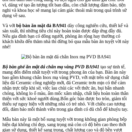
vì, dáng vẻ tạo ấn tượng tốt ban đầu, còn chất lượng đảm bảo, tiện
nghi và khoa học sẽ mang lại cảm giác thoải mái trong quá trình sử
dụng về sau.
Và với
bộ bàn ăn mặt đá BA941
dày công nghiên cứu, thiết kế và
sản xuất, thì những tiêu chí này hoàn toàn được đáp ứng đầy đủ.
Nếu gia đình bạn có đông người, phòng ăn rộng hay thường có
khách khứa đến thăm nhà thì đừng bỏ qua mẫu bàn ăn tuyệt vời này
nhé!
Bộ bàn ghế ăn mặt đá chân mạ vàng PVD BA941
tạo sự tinh tế,
mang đến điểm nhất tuyệt vời trong phong ăn của bạn. Bàn ăn này
bao gồm khung chân Inox mạ vàng PVD, với mặt trên sử dụng chất
liệu đá Ceramic công nghiệp mới, đá Ceramic trơn mịn có thể cảm
nhận trực tiếp khi sờ, việc lau chùi các vết thức ăn, bụi bẩn nhanh
chóng, không lo ố màu, ẩm mốc xâm nhập, chất liệu hoàn toàn thân
thiện với sức khoẻ người dùng.Bốn góc bàn được bo tròn, giảm tối
thiểu sự nguy hiện với những nhà có trẻ nhỏ. Với chiều cao tương
đối, đảm bảo mỗi thành viên trong gia đình có đủ chỗ để khuỷu tay.
Mẫu bàn này là một bổ sung tuyệt vời trong không gian phòng bếp
hiện đại không chỉ đẹp, sang trọng mà còn có độ bền cao theo thời
gian sử dụng, thiết kế sang trọng, chất lượng cao và độ bền vượt