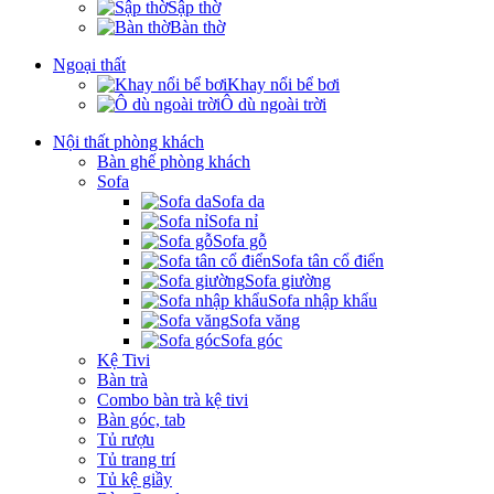
Sập thờ
Bàn thờ
Ngoại thất
Khay nổi bể bơi
Ô dù ngoài trời
Nội thất phòng khách
Bàn ghế phòng khách
Sofa
Sofa da
Sofa nỉ
Sofa gỗ
Sofa tân cổ điển
Sofa giường
Sofa nhập khẩu
Sofa văng
Sofa góc
Kệ Tivi
Bàn trà
Combo bàn trà kệ tivi
Bàn góc, tab
Tủ rượu
Tủ trang trí
Tủ kệ giầy