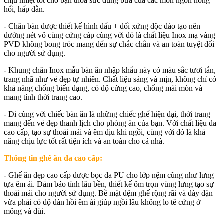
chịu nhiệt tốt cho bạn thỏa sức dùng bữa của các món ngon nóng
hổi, hấp dẫn.
- Chân bàn được thiết kế hình dấu + đối xứng độc đáo tạo nên
đường nét vô cùng cứng cáp cùng với đó là chất liệu Inox mạ vàng
PVD không bong tróc mang đến sự chắc chắn và an toàn tuyệt đối
cho người sử dụng.
- Khung chân Inox mẫu bàn ăn nhập khẩu này có màu sắc tươi tắn,
trang nhã như vẻ đẹp tự nhiên. Chất liệu sáng và mịn, không chỉ có
khả năng chống biến dạng, có độ cứng cao, chống mài mòn và
mang tính thời trang cao.
- Đi cùng với chiếc bàn ăn là những chiếc ghế hiện đại, thời trang
mang đến vẻ đẹp thanh lịch cho phòng ăn của bạn. Với chất liệu da
cao cấp, tạo sự thoải mái và êm dịu khi ngồi, cùng với đó là khả
năng chịu lực tốt rất tiện ích và an toàn cho cả nhà.
Thông tin ghế ăn da cao cấp:
- Ghế ăn đẹp cao cấp được bọc da PU cho lớp nệm cũng như lưng
tựa êm ái. Đảm bảo tính lâu bền, thiết kế ôm trọn vùng lưng tạo sự
thoải mái cho người sử dụng. Bề mặt đệm ghế rộng rãi và dày dặn
vừa phải có độ đàn hồi êm ái giúp ngồi lâu không lo tê cứng ở
mông và đùi.