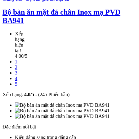
Bộ bàn ăn mặt đá chân Inox mạ PVD
BA941
Xếp
hạng
hiện
tại!
4.00/5
1
2
3
4
5
Xếp hạng:
4.0
/
5
-
(245 Phiếu bầu)
Đặc điểm nổi bật
Kiểu dáng sang trọng đẳng cấp