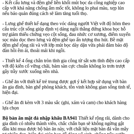
- Kết cấu lưng và đệm ghế liền khối mút bọc da công nghiệp cao
cấp với khả năng chống ẩm mốc tốt, không lo phai màu, xẹp lún
nếu bảo quản đúng cách sẽ làm tăng tuổi thọ.
- Lưng ghế thiết kế dạng theo vóc dáng người Việt với độ hõm theo
cấu trúc cột sống giúp định vị dáng ngồi thẳng đứng khoa học hỗ
trợ giảm thiểu chứng vẹo cột sống, đau nhức cơ xương, điểm xuyến
sọc màu dọc theo lưng và đệm ghế tạo ấn tượng thu hút. Bề mặt
đệm ghế rộng rãi và với lớp mút bọc dày dặn vừa phải đảm bảo độ
đàn hồi êm ái, thoải mái khi ngồi.
- Thiết kế 4 ống chân tròn tĩnh gia công từ sắt sơn tĩnh điện cao cấp
với độ kiên cố vững chãi, bám sàn cực chuẩn không lo trơn trượt
gây trầy xước xuống nền nhà.
- Ghế ăn với thiết kế trẻ trung được gợi ý kết hợp sử dụng với bàn
ăn gia đình, bàn ghế phòng khách, tôn vinh không gian sống tinh tế,
hiện đại.
- Ghế ăn đi kèm với 3 màu sắc (ghi, xám và cam) cho khách hàng
lựa chọn
Bộ bàn ăn mặt đá nhập khẩu BA941
Thiết kế rộng rãi, dành cho
gia đình có nhiều thành viên, chắc chắn bạn sẽ không ngừng gật
đầu khi mua được bộ bàn ăn này, với chất liệu mặt bàn đá vân mây