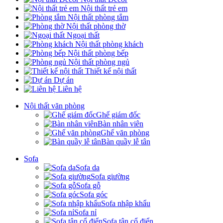
Nội thất trẻ em
Nội thất phòng tắm
Nội thất phòng thờ
Ngoại thất
Nội thất phòng khách
Nội thất phòng bếp
Nội thất phòng ngủ
Thiết kế nội thất
Dự án
Liên hệ
Nội thất văn phòng
Ghế giám đốc
Bàn nhân viên
Ghế văn phòng
Bàn quầy lễ tân
Sofa
Sofa da
Sofa giường
Sofa gỗ
Sofa góc
Sofa nhập khẩu
Sofa nỉ
Sofa tân cổ điển