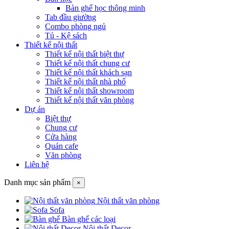
Bàn ghế học thông minh
Tab đầu giường
Combo phòng ngủ
Tủ - Kệ sách
Thiết kế nội thất
Thiết kế nội thất biệt thự
Thiết kế nội thất chung cư
Thiết kế nội thất khách sạn
Thiết kế nội thất nhà phố
Thiết kế nội thất showroom
Thiết kế nội thất văn phòng
Dự án
Biệt thự
Chung cư
Cửa hàng
Quán cafe
Văn phòng
Liên hệ
Danh mục sản phẩm
×
Nội thất văn phòng
Sofa
Bàn ghế các loại
Nội thất Decor