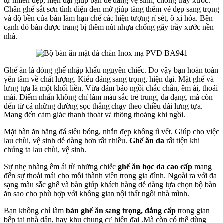
tự nhiên đẹp, hiện đại giúp bạn dễ dàng vệ sinh, chống trầy xước.
Chân ghế sắt sơn tĩnh điện đen mờ giúp tăng thêm vẻ đẹp sang trọng
và độ bền của bàn làm hạn chế các hiện tượng rỉ sét, ô xi hóa. Bên
cạnh đó bàn được trang bị thêm nút nhựa chống gây trầy xước nền
nhà.
Ghế ăn là dòng ghế nhập khẩu nguyên chiếc. Do vậy bạn hoàn toàn
yên tâm về chất lượng. Kiểu dáng sang trọng, hiện đại. Mặt ghế và
lưng tựa là một khối liền. Vừa đảm bảo ngồi chắc chắn, êm ái, thoải
mái. Điểm nhấn không chỉ làm màu sắc trẻ trung, đa dạng. mà còn
đến từ cả những đường sọc thẳng chạy theo chiều dài lưng tựa.
Mang đến cảm giác thanh thoát và thông thoáng khi ngồi.
Mặt bàn ăn bằng đá siêu bóng, nhẵn đẹp không tì vết. Giúp cho việc
lau chùi, vệ sinh dễ dàng hơn rất nhiều.
Ghế ăn da
rất tiện khi
chúng ta lau chùi, vệ sinh.
Sự nhẹ nhàng êm ái từ những chiếc
ghế ăn bọc da cao cấp
mang
đến sự thoải mái cho mỗi thành viên trong gia đình. Ngoài ra với đa
sạng màu sắc ghế và bàn giúp khách hàng dễ dàng lựa chọn bộ bàn
ăn sao cho phù hợp với không gian nội thất ngôi nhà mình.
Bạn không chỉ làm
bàn ghế ăn sang trọng, đẳng cấp
trong gian
bếp tại nhà dân, hay khu chung cư hiện đại .Mà còn có thể dùng