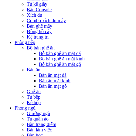
Tủ kệ giầy
Bàn Console
Xích đu
Combo xích đu mây
Bàn ghế mây
Đồng hồ cây
Kệ trang trí
Phòng bếp
Bộ bàn ghế ăn
Bộ bàn ghế ăn mặt đá
Bộ bàn ghế ăn mặt kính
Bộ bàn ghế ăn mặt gỗ
Bàn ăn
Bàn ăn mặt đá
Bàn ăn mặt kính
Bàn ăn mặt gỗ
Ghế ăn
Tủ bếp
Kệ bếp
Phòng ngủ
Giường ngủ
Tủ quần áo
Bàn trang điểm
Bàn làm việc
Bàn học