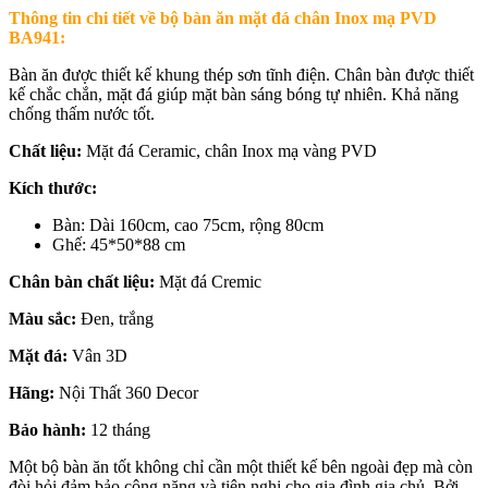
Thông tin chi tiết về
bộ bàn ăn mặt đá chân Inox mạ PVD
BA941:
Bàn ăn được thiết kế khung thép sơn tĩnh điện. Chân bàn được thiết
kế chắc chắn, mặt đá giúp mặt bàn sáng bóng tự nhiên. Khả năng
chống thấm nước tốt.
Chất liệu:
Mặt đá Ceramic, chân Inox mạ vàng PVD
Kích thước:
Bàn: Dài 160cm, cao 75cm, rộng 80cm
Ghế: 45*50*88 cm
Chân bàn chất liệu:
Mặt đá Cremic
Màu sắc:
Đen, trắng
Mặt đá:
Vân 3D
Hãng:
Nội Thất 360 Decor
Bảo hành:
12 tháng
Một bộ bàn ăn tốt không chỉ cần một thiết kế bên ngoài đẹp mà còn
đòi hỏi đảm bảo công năng và tiện nghi cho gia đình gia chủ. Bởi