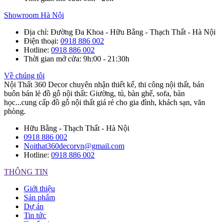
Showroom Hà Nội
Địa chỉ
: Đường Đa Khoa - Hữu Bằng - Thạch Thất - Hà Nội
Điện thoại
:
0918 886 002
Hotline
:
0918 886 002
Thời gian mở cửa
: 9h:00 - 21:30h
Về chúng tôi
Nội Thất 360 Decor chuyên nhận thiết kế, thi công nội thất, bán
buôn bán lẻ đồ gỗ nội thất: Giường, tủ, bàn ghế, sofa, bàn
học...cung cấp đồ gỗ nội thất giá rẻ cho gia đình, khách sạn, văn
phòng.
Hữu Bằng - Thạch Thất - Hà Nội
0918 886 002
Noithat360decorvn@gmail.com
Hotline:
0918 886 002
THÔNG TIN
Giới thiệu
Sản phẩm
Dự án
Tin tức