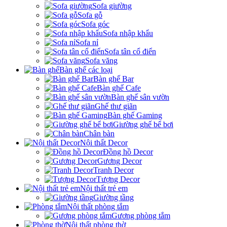
Sofa giường
Sofa gỗ
Sofa góc
Sofa nhập khẩu
Sofa nỉ
Sofa tân cổ điển
Sofa văng
Bàn ghế các loại
Bàn ghế Bar
Bàn ghế Cafe
Bàn ghế sân vườn
Ghế thư giãn
Bàn ghế Gaming
Giường ghế bể bơi
Chân bàn
Nội thất Decor
Đồng hồ Decor
Gương Decor
Tranh Decor
Tượng Decor
Nội thất trẻ em
Giường tầng
Nội thất phòng tắm
Gương phòng tắm
Nội thất phòng thờ