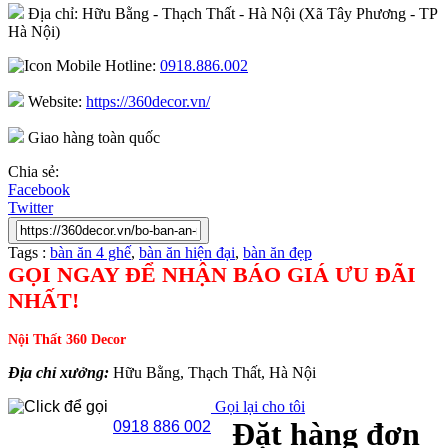
Địa chỉ: Hữu Bằng - Thạch Thất - Hà Nội (Xã Tây Phương - TP
Hà Nội)
Hotline:
0918.886.002
Website:
https://360decor.vn/
Giao hàng toàn quốc
Chia sẻ:
Facebook
Twitter
Tags :
bàn ăn 4 ghế
,
bàn ăn hiện đại
,
bàn ăn đẹp
GỌI NGAY ĐỂ NHẬN BÁO GIÁ ƯU ĐÃI
NHẤT!
Nội Thất 360 Decor
Địa chỉ xưởng:
Hữu Bằng, Thạch Thất, Hà Nội
Gọi lại cho tôi
Đặt hàng đơn
0918 886 002