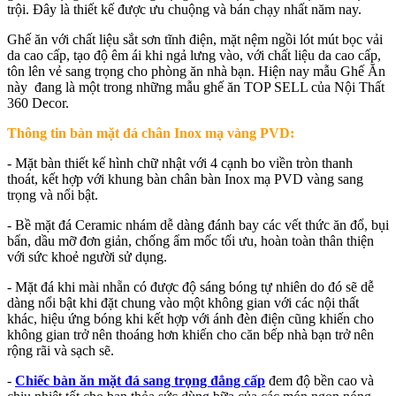
trội. Đây là thiết kế được ưu chuộng và bán chạy nhất năm nay.
Ghế ăn với chất liệu sắt sơn tĩnh điện, mặt nệm ngồi lót mút bọc vải
da cao cấp, tạo độ êm ái khi ngả lưng vào, với chất liệu da cao cấp,
tôn lên vẻ sang trọng cho phòng ăn nhà bạn. Hiện nay mẫu Ghế Ăn
này đang là một trong những mẫu ghế ăn TOP SELL của Nội Thất
360 Decor.
Thông tin bàn mặt đá chân Inox mạ vàng PVD:
- Mặt bàn thiết kế hình chữ nhật với 4 cạnh bo viền tròn thanh
thoát, kết hợp với khung bàn chân bàn Inox mạ PVD vàng sang
trọng và nổi bật.
- Bề mặt đá Ceramic nhám dễ dàng đánh bay các vết thức ăn đổ, bụi
bẩn, dầu mỡ đơn giản, chống ẩm mốc tối ưu, hoàn toàn thân thiện
với sức khoẻ người sử dụng.
- Mặt đá khi mài nhẵn có được độ sáng bóng tự nhiên do đó sẽ dễ
dàng nổi bật khi đặt chung vào một không gian với các nội thất
khác, hiệu ứng bóng khi kết hợp với ánh đèn điện cũng khiến cho
không gian trở nên thoáng hơn khiến cho căn bếp nhà bạn trở nên
rộng rãi và sạch sẽ.
-
Chiếc bàn ăn mặt đá sang trọng đẳng cấp
đem độ bền cao và