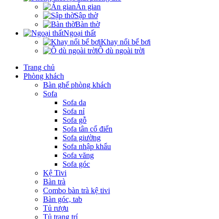
Án gian
Sập thờ
Bàn thờ
Ngoại thất
Khay nổi bể bơi
Ô dù ngoài trời
Trang chủ
Phòng khách
Bàn ghế phòng khách
Sofa
Sofa da
Sofa nỉ
Sofa gỗ
Sofa tân cổ điển
Sofa giường
Sofa nhập khẩu
Sofa văng
Sofa góc
Kệ Tivi
Bàn trà
Combo bàn trà kệ tivi
Bàn góc, tab
Tủ rượu
Tủ trang trí