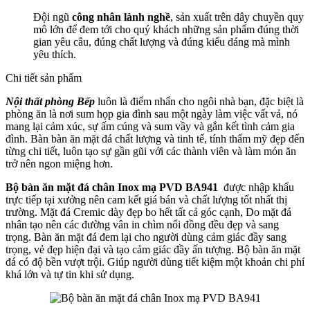
Đội ngũ
công nhân lành nghề
, sản xuất trên dây chuyền quy
mô lớn để đem tới cho quý khách những sản phẩm đúng thời
gian yêu câu, đúng chất lượng và đúng kiểu dáng mà mình
yêu thích.
Chi tiết sản phẩm
Nội thất phòng Bếp
luôn là điểm nhấn cho ngôi nhà bạn, đặc biệt là
phòng ăn là nơi sum họp gia đình sau một ngày làm việc vất vả, nó
mang lại cảm xúc, sự ấm cúng và sum vầy và gắn kết tình cảm gia
đình. Bàn bàn ăn mặt đá chất lượng và tinh tế, tính thẩm mỹ đẹp đến
từng chi tiết, luôn tạo sự gần gũi với các thành viên và làm món ăn
trở nên ngon miệng hơn.
Bộ bàn ăn mặt đá chân Inox mạ PVD BA941
được nhập khẩu
trực tiếp tại xưởng nên cam kết giá bán và chất lượng tốt nhất thị
trường. Mặt đá Cremic dày đẹp bo hết tất cả góc cạnh, Do mặt đá
nhân tạo nên các đường vân in chìm nổi đồng đều đẹp và sang
trọng. Bàn ăn mặt đá đem lại cho người dùng cảm giác đầy sang
trọng, vẻ đẹp hiện đại và tạo cảm giác đầy ấn tượng. Bộ bàn ăn mặt
đá có độ bền vượt trội. Giúp người dùng tiết kiệm một khoản chi phí
khá lớn và tự tin khi sử dụng.