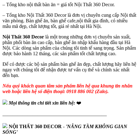
– Tổng kho nội thất bàn ăn = giá tốt Nội Thất 360 Decor.
– Tổng kho Nội Thất 360 Decor là đơn vị chuyên cung cấp Nội thất
văn phòng. Bàn ghế ăn, bàn ghế cafe,nội thất gia đình, có nhiều
mẫu mã đẹp, chất lượng tốt, giá rẻ nhất tại Hà Nội.
Nội Thất 360 Decor
là một trong những đơn vị chuyên sản xuất,
phân phối bàn ăn cao cấp, bàn ghế ăn nhập khẩu hàng đầu tại Hà
Nội. Các dòng sản phẩm của chúng tôi tinh tế sang trọng. Sản phẩm
được bảo hành 12 tháng, các sản phẩm tốt chất lượng cao.
Để có được các bộ sản phẩm bàn ghế ăn đẹp, chất lượng hãy liên hệ
ngay với chúng tôi để nhận được tư vấn cụ thể và chính xác nhất
đến bạn.
Nếu quý khách quan tâm sản phẩm liên hệ qua khung tin nhắn
web hoặc liên hệ số điện thoại: 0918 886 002 (Zalo).
Mọi thông tin chi tiết xin liên hệ:
❤️
—————————————————————
NỘI THẤT 360 DECOR
-
'NÂNG TẦM KHÔNG GIAN
SỐNG'