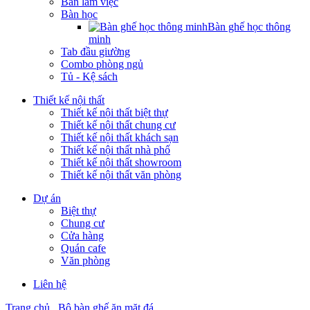
Bàn làm việc
Bàn học
Bàn ghế học thông
minh
Tab đầu giường
Combo phòng ngủ
Tủ - Kệ sách
Thiết kế nội thất
Thiết kế nội thất biệt thự
Thiết kế nội thất chung cư
Thiết kế nội thất khách sạn
Thiết kế nội thất nhà phố
Thiết kế nội thất showroom
Thiết kế nội thất văn phòng
Dự án
Biệt thự
Chung cư
Cửa hàng
Quán cafe
Văn phòng
Liên hệ
Trang chủ
Bộ bàn ghế ăn mặt đá