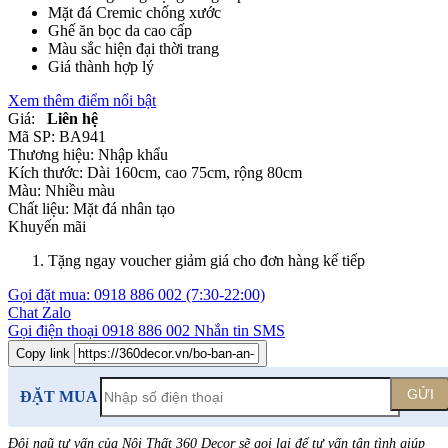
Mặt đá Cremic chống xước
Ghế ăn bọc da cao cấp
Màu sắc hiện đại thời trang
Giá thành hợp lý
Xem thêm điểm nổi bật
Giá:
Liên hệ
Mã SP:
BA941
Thương hiệu:
Nhập khẩu
Kích thước:
Dài 160cm, cao 75cm, rộng 80cm
Màu:
Nhiều màu
Chất liệu:
Mặt đá nhân tạo
Khuyến mãi
Tặng ngay voucher giảm giá cho đơn hàng kế tiếp
Gọi đặt mua:
0918 886 002
(7:30-22:00)
Chat Zalo
Gọi điện thoại
0918 886 002
Nhắn tin SMS
Copy link
GỬI
ĐẶT MUA
Đội ngũ tư vấn của Nội Thất 360 Decor sẽ gọi lại để tư vấn tận tình giúp