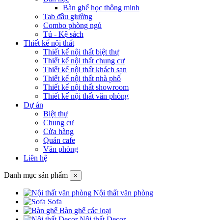
Bàn ghế học thông minh
Tab đầu giường
Combo phòng ngủ
Tủ - Kệ sách
Thiết kế nội thất
Thiết kế nội thất biệt thự
Thiết kế nội thất chung cư
Thiết kế nội thất khách sạn
Thiết kế nội thất nhà phố
Thiết kế nội thất showroom
Thiết kế nội thất văn phòng
Dự án
Biệt thự
Chung cư
Cửa hàng
Quán cafe
Văn phòng
Liên hệ
Danh mục sản phẩm
×
Nội thất văn phòng
Sofa
Bàn ghế các loại
Nội thất Decor