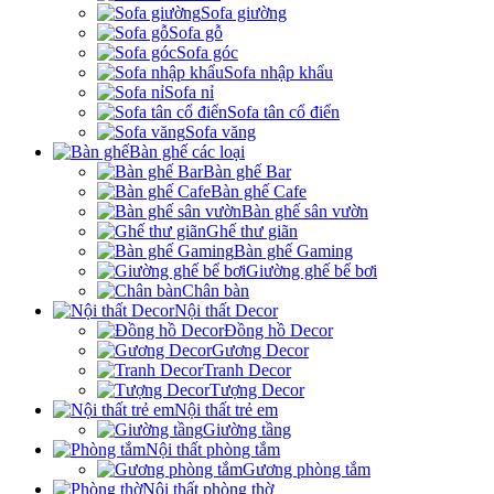
Sofa giường
Sofa gỗ
Sofa góc
Sofa nhập khẩu
Sofa nỉ
Sofa tân cổ điển
Sofa văng
Bàn ghế các loại
Bàn ghế Bar
Bàn ghế Cafe
Bàn ghế sân vườn
Ghế thư giãn
Bàn ghế Gaming
Giường ghế bể bơi
Chân bàn
Nội thất Decor
Đồng hồ Decor
Gương Decor
Tranh Decor
Tượng Decor
Nội thất trẻ em
Giường tầng
Nội thất phòng tắm
Gương phòng tắm
Nội thất phòng thờ