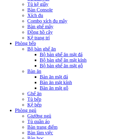
Tủ kệ giầy
Bàn Console
Xích đu
Combo xích đu mây
Bàn ghế mây
Đồng hồ cây
Kệ trang trí
Phòng bếp
Bộ bàn ghế ăn
Bộ bàn ghế ăn mặt đá
Bộ bàn ghế ăn mặt kính
Bộ bàn ghế ăn mặt gỗ
Bàn ăn
Bàn ăn mặt đá
Bàn ăn mặt kính
Bàn ăn mặt gỗ
Ghế ăn
Tủ bếp
Kệ bếp
Phòng ngủ
Giường ngủ
Tủ quần áo
Bàn trang điểm
Bàn làm việc
Bàn học