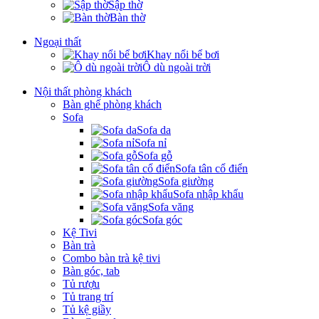
Sập thờ
Bàn thờ
Ngoại thất
Khay nổi bể bơi
Ô dù ngoài trời
Nội thất phòng khách
Bàn ghế phòng khách
Sofa
Sofa da
Sofa nỉ
Sofa gỗ
Sofa tân cổ điển
Sofa giường
Sofa nhập khẩu
Sofa văng
Sofa góc
Kệ Tivi
Bàn trà
Combo bàn trà kệ tivi
Bàn góc, tab
Tủ rượu
Tủ trang trí
Tủ kệ giầy