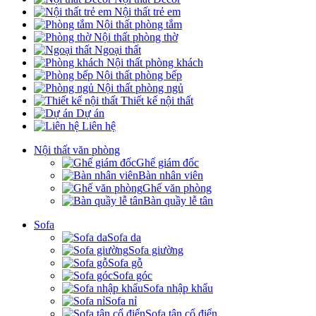
Nội thất trẻ em
Nội thất phòng tắm
Nội thất phòng thờ
Ngoại thất
Nội thất phòng khách
Nội thất phòng bếp
Nội thất phòng ngủ
Thiết kế nội thất
Dự án
Liên hệ
Nội thất văn phòng
Ghế giám đốc
Bàn nhân viên
Ghế văn phòng
Bàn quầy lễ tân
Sofa
Sofa da
Sofa giường
Sofa gỗ
Sofa góc
Sofa nhập khẩu
Sofa nỉ
Sofa tân cổ điển