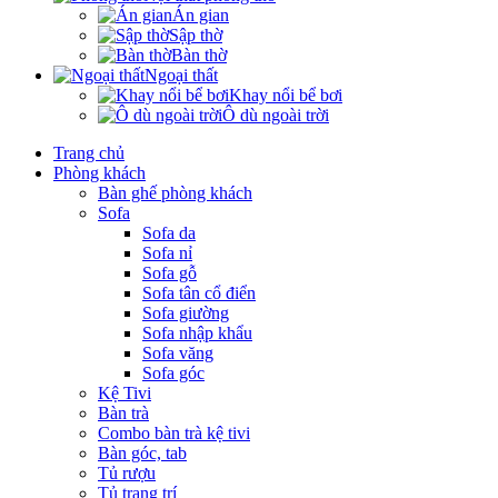
Án gian
Sập thờ
Bàn thờ
Ngoại thất
Khay nổi bể bơi
Ô dù ngoài trời
Trang chủ
Phòng khách
Bàn ghế phòng khách
Sofa
Sofa da
Sofa nỉ
Sofa gỗ
Sofa tân cổ điển
Sofa giường
Sofa nhập khẩu
Sofa văng
Sofa góc
Kệ Tivi
Bàn trà
Combo bàn trà kệ tivi
Bàn góc, tab
Tủ rượu
Tủ trang trí