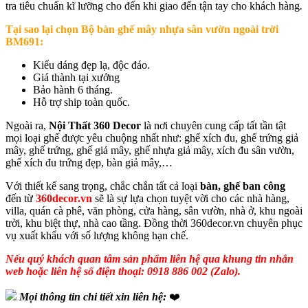
tra tiêu chuẩn kĩ lưỡng cho đến khi giao đến tận tay cho khách hàng
.
Tại sao lại chọn
Bộ bàn ghế mây nhựa sân vườn ngoài trời
BM691
:
Kiểu dáng đẹp lạ, độc đáo.
Giá thành tại xưởng
Bảo hành 6 tháng.
Hỗ trợ ship toàn quốc.
Ngoài ra,
Nội Thất 360 Decor
là nơi chuyên cung cấp tất tần tật
mọi loại ghế được yêu chuộng nhất như: ghế xích đu, ghế trứng giả
mây, ghế trứng, ghế giả mây, ghế nhựa giả mây, xích đu sân vườn,
ghế xích đu trứng đẹp, bàn giả mây,…
Với thiết kế sang trọng, chắc chắn tất cả loại
bàn, ghế ban công
đến từ
360decor.vn
sẽ là sự lựa chọn tuyệt vời cho các nhà hàng,
villa, quán cà phê, văn phòng, cửa hàng, sân vườn, nhà ở, khu ngoài
trời, khu biệt thự, nhà cao tầng. Đồng thời 360decor.vn chuyên phục
vụ xuất khẩu với số lượng không hạn chế.
Nếu quý khách quan tâm sản phẩm liên hệ qua khung tin nhắn
web hoặc liên hệ số điện thoại: 0918 886 002 (Zalo).
Mọi thông tin chi tiết xin liên hệ:
❤️