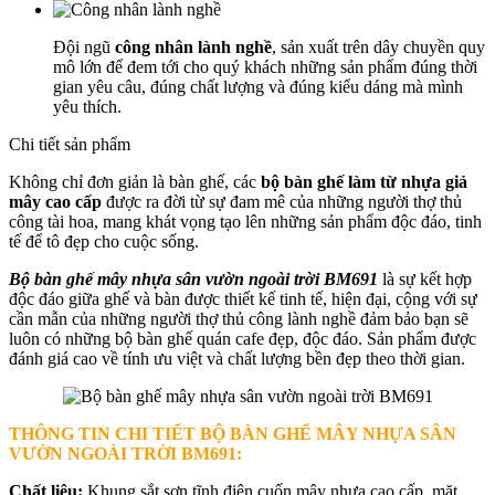
Đội ngũ
công nhân lành nghề
, sản xuất trên dây chuyền quy
mô lớn để đem tới cho quý khách những sản phẩm đúng thời
gian yêu câu, đúng chất lượng và đúng kiểu dáng mà mình
yêu thích.
Chi tiết sản phẩm
Không chỉ đơn giản là bàn ghế, các
bộ bàn ghế làm từ nhựa giả
mây cao cấp
được ra đời từ sự đam mê của những người thợ thủ
công tài hoa, mang khát vọng tạo lên những sản phẩm độc đáo, tinh
tế để tô đẹp cho cuộc sống.
Bộ bàn ghế mây nhựa sân vườn ngoài trời BM691
là sự kết hợp
độc đáo giữa ghế và bàn được thiết kế tinh tế, hiện đại, cộng với sự
cần mẫn của những người thợ thủ công lành nghề đảm bảo bạn sẽ
luôn có những bộ bàn ghế quán cafe đẹp, độc đáo. Sản phẩm được
đánh giá cao về tính ưu việt và chất lượng bền đẹp theo thời gian.
THÔNG TIN CHI TIẾT BỘ BÀN GHẾ MÂY NHỰA SÂN
VƯỜN NGOÀI TRỜI BM691
:
Chất liệu:
Khung sắt sơn tĩnh điện cuốn mây nhựa cao cấp, mặt