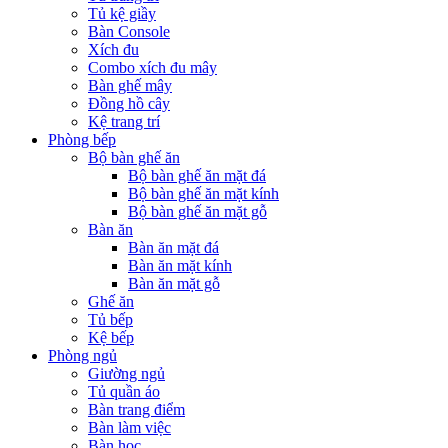
Tủ kệ giầy
Bàn Console
Xích đu
Combo xích đu mây
Bàn ghế mây
Đồng hồ cây
Kệ trang trí
Phòng bếp
Bộ bàn ghế ăn
Bộ bàn ghế ăn mặt đá
Bộ bàn ghế ăn mặt kính
Bộ bàn ghế ăn mặt gỗ
Bàn ăn
Bàn ăn mặt đá
Bàn ăn mặt kính
Bàn ăn mặt gỗ
Ghế ăn
Tủ bếp
Kệ bếp
Phòng ngủ
Giường ngủ
Tủ quần áo
Bàn trang điểm
Bàn làm việc
Bàn học