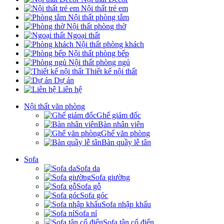
Nội thất trẻ em
Nội thất phòng tắm
Nội thất phòng thờ
Ngoại thất
Nội thất phòng khách
Nội thất phòng bếp
Nội thất phòng ngủ
Thiết kế nội thất
Dự án
Liên hệ
Nội thất văn phòng
Ghế giám đốc
Bàn nhân viên
Ghế văn phòng
Bàn quầy lễ tân
Sofa
Sofa da
Sofa giường
Sofa gỗ
Sofa góc
Sofa nhập khẩu
Sofa nỉ
Sofa tân cổ điển