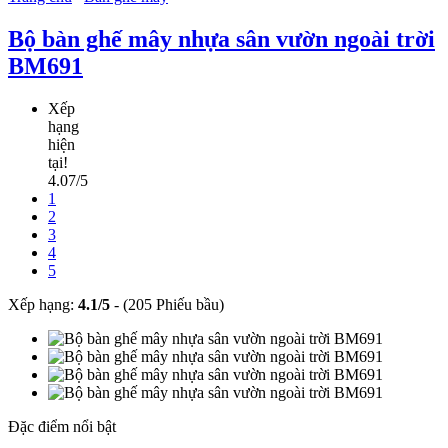
Bộ bàn ghế mây nhựa sân vườn ngoài trời
BM691
Xếp
hạng
hiện
tại!
4.07/5
1
2
3
4
5
Xếp hạng:
4.1
/
5
-
(205 Phiếu bầu)
Đặc điểm nổi bật