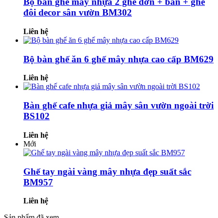
Bộ bàn ghế mây nhựa 2 ghế đơn + bàn + ghế
đôi decor sân vườn BM302
Liên hệ
Bộ bàn ghế ăn 6 ghế mây nhựa cao cấp BM629
Liên hệ
Bàn ghế cafe nhựa giả mây sân vườn ngoài trời
BS102
Liên hệ
Mới
Ghế tay ngài vàng mây nhựa đẹp suất sắc
BM957
Liên hệ
Sản phẩm đã xem