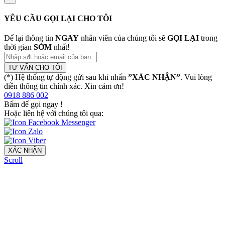
YÊU CẦU GỌI LẠI CHO TÔI
Để lại thông tin
NGAY
nhân viên của chúng tôi sẽ
GỌI LẠI
trong
thời gian
SỚM
nhất!
TƯ VẤN CHO TÔI
(*) Hệ thống tự động gửi sau khi nhấn
”XÁC NHẬN”
. Vui lòng
điền thông tin chính xác. Xin cảm ơn!
0918 886 002
Bấm để gọi ngay
!
Hoặc liên hệ với chúng tôi qua:
XÁC NHẬN
Scroll