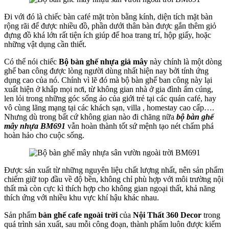
Đi với đó là chiếc bàn café mặt tròn bằng kính, diện tích mặt bàn
rộng rãi để được nhiều đồ, phần dưới thân bàn được gắn thêm giỏ
đựng đồ khá lớn rất tiện ích giúp để hoa trang trí, hộp giấy, hoặc
những vật dụng cần thiết.
Có thể nói chiếc
Bộ bàn ghế nhựa giả mây
này chính là một dòng
ghế ban công được lòng người dùng nhất hiện nay bởi tính ứng
dụng cao của nó. Chính vì lẽ đó mà bộ bàn ghế ban công này lại
xuất hiện ở khắp mọi nơi, từ không gian nhà ở gia đình ấm cúng,
len lỏi trong những góc sống ảo của giới trẻ tại các quán café, hay
vô cùng lãng mạng tại các khách sạn, villa , homestay cao cấp….
Nhưng dù trong bất cứ không gian nào đi chăng nữa
bộ bàn ghế
mây nhựa BM691
vẫn hoàn thành tốt sứ mệnh tạo nét chấm phá
hoàn hảo cho cuộc sống.
Được sản xuất từ những nguyên liệu chất lượng nhất, nên sản phẩm
chiếm giữ top đầu về độ bền, không chỉ phù hợp với môi trường nội
thất mà còn cực kì thích hợp cho không gian ngoại thất, khả năng
thích ứng với nhiều khu vực khí hậu khác nhau.
Sản phẩm
bàn ghế cafe ngoài trời
của
Nội Thất 360 Decor
trong
quá trình sản xuất, sau mỗi công đoạn, thành phẩm luôn được kiểm