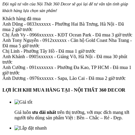
Đội ngũ tư vấn của Nội Thất 360 Decor sẽ gọi lại để tư vấn tận tình giúp
khách hàng lựa chọn sản phẩm
!
Khách hàng đã mua
Anh Dũng - 0833xxxxxx
-
Phường Hai Bà Trưng, Hà Nội - Đã
mua 2 giờ trước
Chị Ánh Vy - 0966xxxxxx
-
KĐT Ocean Park - Đã mua 3 giờ trước
Anh Tony Nguyễn - 0912xxxxxx
-
Căn hộ Gold Coast Nha Trang -
Đã mua 5 giờ trước
Chị Linh
-
Phường Tây Hồ - Đã mua 1 giờ trước
Anh Khánh - 0905xxxxxx
-
Giảng Võ, Hà Nội - Đã mua 30 phút
trước
Anh Cường - 091xxxxxxx
-
Phường Đa Kao, TP HCM - Đã mua 1
giờ trước
Ánh Dương - 0976xxxxxx
-
Sapa, Lào Cai - Đã mua 2 giờ trước
LỢI ÍCH KHI MUA HÀNG TẠI - NỘI THẤT 360 DECOR
Giá luôn
ưu đãi nhất
trên thị trường, với mục đích mang tới
người tiêu dùng sản phẩm Việt : Bền – Chắc – Rẻ - Đẹp.