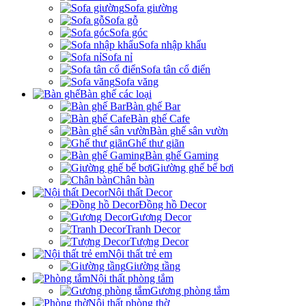
Sofa giường
Sofa gỗ
Sofa góc
Sofa nhập khẩu
Sofa nỉ
Sofa tân cổ điển
Sofa văng
Bàn ghế các loại
Bàn ghế Bar
Bàn ghế Cafe
Bàn ghế sân vườn
Ghế thư giãn
Bàn ghế Gaming
Giường ghế bể bơi
Chân bàn
Nội thất Decor
Đồng hồ Decor
Gương Decor
Tranh Decor
Tượng Decor
Nội thất trẻ em
Giường tầng
Nội thất phòng tắm
Gương phòng tắm
Nội thất phòng thờ