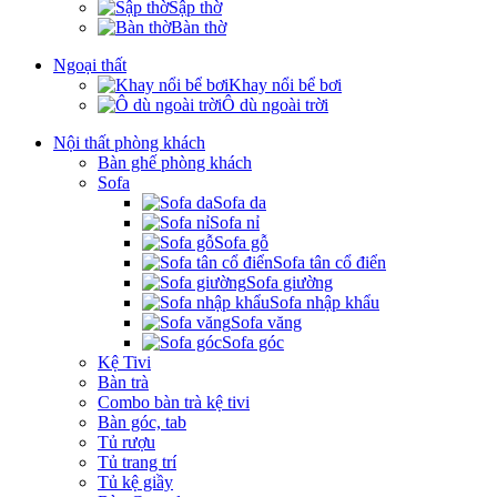
Sập thờ
Bàn thờ
Ngoại thất
Khay nổi bể bơi
Ô dù ngoài trời
Nội thất phòng khách
Bàn ghế phòng khách
Sofa
Sofa da
Sofa nỉ
Sofa gỗ
Sofa tân cổ điển
Sofa giường
Sofa nhập khẩu
Sofa văng
Sofa góc
Kệ Tivi
Bàn trà
Combo bàn trà kệ tivi
Bàn góc, tab
Tủ rượu
Tủ trang trí
Tủ kệ giầy