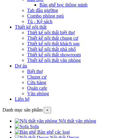
Bàn ghế học thông minh
Tab đầu giường
Combo phòng ngủ
Tủ - Kệ sách
Thiết kế nội thất
Thiết kế nội thất biệt thự
Thiết kế nội thất chung cư
Thiết kế nội thất khách sạn
Thiết kế nội thất nhà phố
Thiết kế nội thất showroom
Thiết kế nội thất văn phòng
Dự án
Biệt thự
Chung cư
Cửa hàng
Quán cafe
Văn phòng
Liên hệ
Danh mục sản phẩm
×
Nội thất văn phòng
Sofa
Bàn ghế các loại
Nội thất Decor