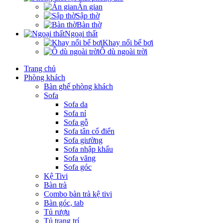
Án gian
Sập thờ
Bàn thờ
Ngoại thất
Khay nổi bể bơi
Ô dù ngoài trời
Trang chủ
Phòng khách
Bàn ghế phòng khách
Sofa
Sofa da
Sofa nỉ
Sofa gỗ
Sofa tân cổ điển
Sofa giường
Sofa nhập khẩu
Sofa văng
Sofa góc
Kệ Tivi
Bàn trà
Combo bàn trà kệ tivi
Bàn góc, tab
Tủ rượu
Tủ trang trí