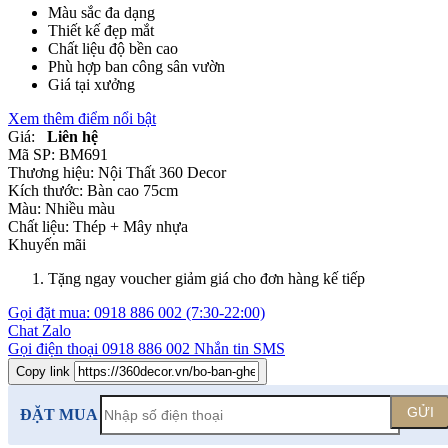
Màu sắc đa dạng
Thiết kế đẹp mắt
Chất liệu độ bền cao
Phù hợp ban công sân vườn
Giá tại xưởng
Xem thêm điểm nổi bật
Giá:
Liên hệ
Mã SP:
BM691
Thương hiệu:
Nội Thất 360 Decor
Kích thước:
Bàn cao 75cm
Màu:
Nhiều màu
Chất liệu:
Thép +
Mây nhựa
Khuyến mãi
Tặng ngay voucher giảm giá cho đơn hàng kế tiếp
Gọi đặt mua:
0918 886 002
(7:30-22:00)
Chat Zalo
Gọi điện thoại
0918 886 002
Nhắn tin SMS
Copy link
GỬI
ĐẶT MUA