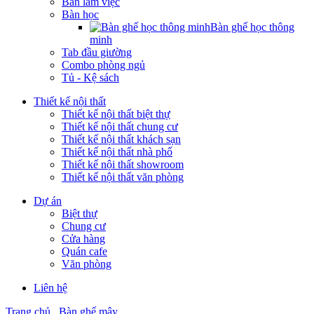
Bàn làm việc
Bàn học
Bàn ghế học thông
minh
Tab đầu giường
Combo phòng ngủ
Tủ - Kệ sách
Thiết kế nội thất
Thiết kế nội thất biệt thự
Thiết kế nội thất chung cư
Thiết kế nội thất khách sạn
Thiết kế nội thất nhà phố
Thiết kế nội thất showroom
Thiết kế nội thất văn phòng
Dự án
Biệt thự
Chung cư
Cửa hàng
Quán cafe
Văn phòng
Liên hệ
Trang chủ
Bàn ghế mây