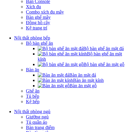
Bàn Console
Xích đu
Combo xích đu mây
Bàn ghế mây
Đồng hồ cây
Kệ trang trí
Nội thất phòng bếp
Bộ bàn ghế ăn
Bộ bàn ghế ăn mặt đá
Bộ bàn ghế ăn mặt
kính
Bộ bàn ghế ăn mặt gỗ
Bàn ăn
Bàn ăn mặt đá
Bàn ăn mặt kính
Bàn ăn mặt gỗ
Ghế ăn
Tủ bếp
Kệ bếp
Nội thất phòng ngủ
Giường ngủ
Tủ quần áo
Bàn trang điểm