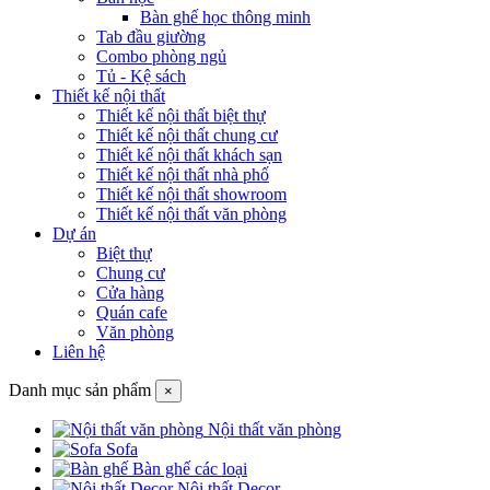
Bàn ghế học thông minh
Tab đầu giường
Combo phòng ngủ
Tủ - Kệ sách
Thiết kế nội thất
Thiết kế nội thất biệt thự
Thiết kế nội thất chung cư
Thiết kế nội thất khách sạn
Thiết kế nội thất nhà phố
Thiết kế nội thất showroom
Thiết kế nội thất văn phòng
Dự án
Biệt thự
Chung cư
Cửa hàng
Quán cafe
Văn phòng
Liên hệ
Danh mục sản phẩm
×
Nội thất văn phòng
Sofa
Bàn ghế các loại
Nội thất Decor