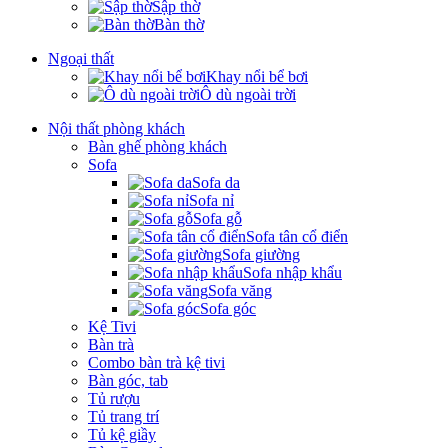
Sập thờ
Bàn thờ
Ngoại thất
Khay nổi bể bơi
Ô dù ngoài trời
Nội thất phòng khách
Bàn ghế phòng khách
Sofa
Sofa da
Sofa nỉ
Sofa gỗ
Sofa tân cổ điển
Sofa giường
Sofa nhập khẩu
Sofa văng
Sofa góc
Kệ Tivi
Bàn trà
Combo bàn trà kệ tivi
Bàn góc, tab
Tủ rượu
Tủ trang trí
Tủ kệ giầy