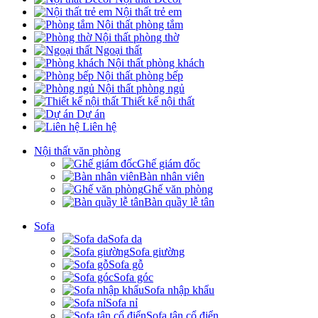
Nội thất trẻ em
Nội thất phòng tắm
Nội thất phòng thờ
Ngoại thất
Nội thất phòng khách
Nội thất phòng bếp
Nội thất phòng ngủ
Thiết kế nội thất
Dự án
Liên hệ
Nội thất văn phòng
Ghế giám đốc
Bàn nhân viên
Ghế văn phòng
Bàn quầy lễ tân
Sofa
Sofa da
Sofa giường
Sofa gỗ
Sofa góc
Sofa nhập khẩu
Sofa nỉ
Sofa tân cổ điển