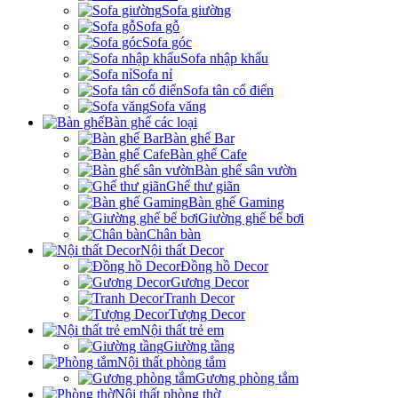
Sofa giường
Sofa gỗ
Sofa góc
Sofa nhập khẩu
Sofa nỉ
Sofa tân cổ điển
Sofa văng
Bàn ghế các loại
Bàn ghế Bar
Bàn ghế Cafe
Bàn ghế sân vườn
Ghế thư giãn
Bàn ghế Gaming
Giường ghế bể bơi
Chân bàn
Nội thất Decor
Đồng hồ Decor
Gương Decor
Tranh Decor
Tượng Decor
Nội thất trẻ em
Giường tầng
Nội thất phòng tắm
Gương phòng tắm
Nội thất phòng thờ