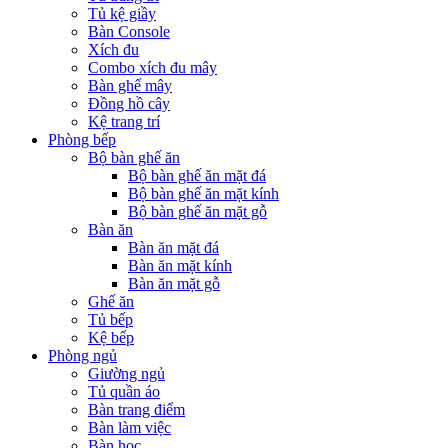
Tủ kệ giầy
Bàn Console
Xích đu
Combo xích đu mây
Bàn ghế mây
Đồng hồ cây
Kệ trang trí
Phòng bếp
Bộ bàn ghế ăn
Bộ bàn ghế ăn mặt đá
Bộ bàn ghế ăn mặt kính
Bộ bàn ghế ăn mặt gỗ
Bàn ăn
Bàn ăn mặt đá
Bàn ăn mặt kính
Bàn ăn mặt gỗ
Ghế ăn
Tủ bếp
Kệ bếp
Phòng ngủ
Giường ngủ
Tủ quần áo
Bàn trang điểm
Bàn làm việc
Bàn học