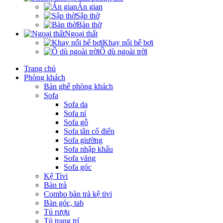
Án gian
Sập thờ
Bàn thờ
Ngoại thất
Khay nổi bể bơi
Ô dù ngoài trời
Trang chủ
Phòng khách
Bàn ghế phòng khách
Sofa
Sofa da
Sofa nỉ
Sofa gỗ
Sofa tân cổ điển
Sofa giường
Sofa nhập khẩu
Sofa văng
Sofa góc
Kệ Tivi
Bàn trà
Combo bàn trà kệ tivi
Bàn góc, tab
Tủ rượu
Tủ trang trí