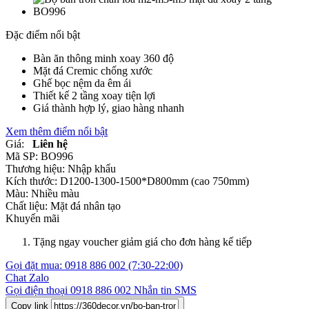
Đặc điểm nổi bật
Bàn ăn thông minh xoay 360 độ
Mặt đá Cremic chống xước
Ghế bọc nệm da êm ái
Thiết kế 2 tầng xoay tiện lợi
Giá thành hợp lý, giao hàng nhanh
Xem thêm điểm nổi bật
Giá:
Liên hệ
Mã SP:
BO996
Thương hiệu:
Nhập khẩu
Kích thước:
D1200-1300-1500*D800mm (cao 750mm)
Màu:
Nhiều màu
Chất liệu:
Mặt đá nhân tạo
Khuyến mãi
Tặng ngay voucher giảm giá cho đơn hàng kế tiếp
Gọi đặt mua:
0918 886 002
(7:30-22:00)
Chat Zalo
Gọi điện thoại
0918 886 002
Nhắn tin SMS
Copy link