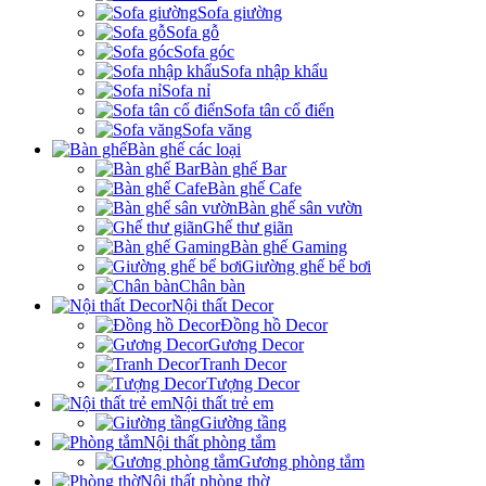
Sofa giường
Sofa gỗ
Sofa góc
Sofa nhập khẩu
Sofa nỉ
Sofa tân cổ điển
Sofa văng
Bàn ghế các loại
Bàn ghế Bar
Bàn ghế Cafe
Bàn ghế sân vườn
Ghế thư giãn
Bàn ghế Gaming
Giường ghế bể bơi
Chân bàn
Nội thất Decor
Đồng hồ Decor
Gương Decor
Tranh Decor
Tượng Decor
Nội thất trẻ em
Giường tầng
Nội thất phòng tắm
Gương phòng tắm
Nội thất phòng thờ