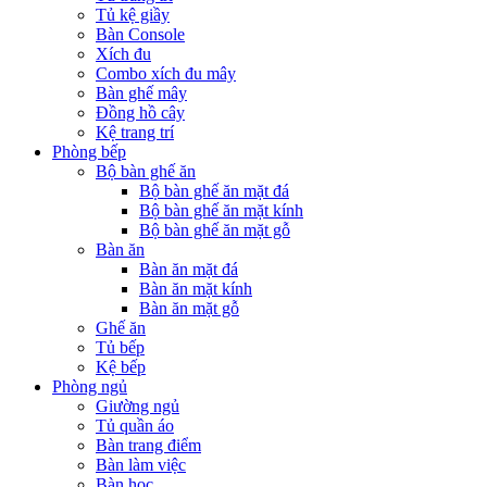
Tủ kệ giầy
Bàn Console
Xích đu
Combo xích đu mây
Bàn ghế mây
Đồng hồ cây
Kệ trang trí
Phòng bếp
Bộ bàn ghế ăn
Bộ bàn ghế ăn mặt đá
Bộ bàn ghế ăn mặt kính
Bộ bàn ghế ăn mặt gỗ
Bàn ăn
Bàn ăn mặt đá
Bàn ăn mặt kính
Bàn ăn mặt gỗ
Ghế ăn
Tủ bếp
Kệ bếp
Phòng ngủ
Giường ngủ
Tủ quần áo
Bàn trang điểm
Bàn làm việc
Bàn học