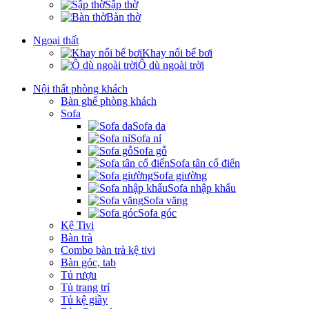
Sập thờ
Bàn thờ
Ngoại thất
Khay nổi bể bơi
Ô dù ngoài trời
Nội thất phòng khách
Bàn ghế phòng khách
Sofa
Sofa da
Sofa nỉ
Sofa gỗ
Sofa tân cổ điển
Sofa giường
Sofa nhập khẩu
Sofa văng
Sofa góc
Kệ Tivi
Bàn trà
Combo bàn trà kệ tivi
Bàn góc, tab
Tủ rượu
Tủ trang trí
Tủ kệ giầy