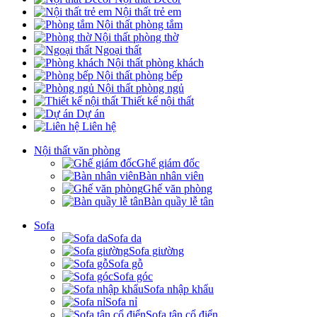
Nội thất trẻ em
Nội thất phòng tắm
Nội thất phòng thờ
Ngoại thất
Nội thất phòng khách
Nội thất phòng bếp
Nội thất phòng ngủ
Thiết kế nội thất
Dự án
Liên hệ
Nội thất văn phòng
Ghế giám đốc
Bàn nhân viên
Ghế văn phòng
Bàn quầy lễ tân
Sofa
Sofa da
Sofa giường
Sofa gỗ
Sofa góc
Sofa nhập khẩu
Sofa nỉ
Sofa tân cổ điển