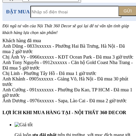
GỬI
ĐẶT MUA
Đội ngũ tư vấn của Nội Thất 360 Decor sẽ gọi lại để tư vấn tận tình giúp
khách hàng lựa chọn sản phẩm
!
Khách hàng đã mua
Anh Dũng - 0833xxxxxx
-
Phường Hai Bà Trưng, Hà Nội - Đã
mua 2 giờ trước
Chị Ánh Vy - 0966xxxxxx
-
KĐT Ocean Park - Đã mua 3 giờ trước
Anh Tony Nguyễn - 0912xxxxxx
-
Căn hộ Gold Coast Nha Trang -
Đã mua 5 giờ trước
Chị Linh
-
Phường Tây Hồ - Đã mua 1 giờ trước
Anh Khánh - 0905xxxxxx
-
Giảng Võ, Hà Nội - Đã mua 30 phút
trước
Anh Cường - 091xxxxxxx
-
Phường Đa Kao, TP HCM - Đã mua 1
giờ trước
Ánh Dương - 0976xxxxxx
-
Sapa, Lào Cai - Đã mua 2 giờ trước
LỢI ÍCH KHI MUA HÀNG TẠI - NỘI THẤT 360 DECOR
Giá luôn
ưu đãi nhất
trên thị trường, với mục đích mang tới