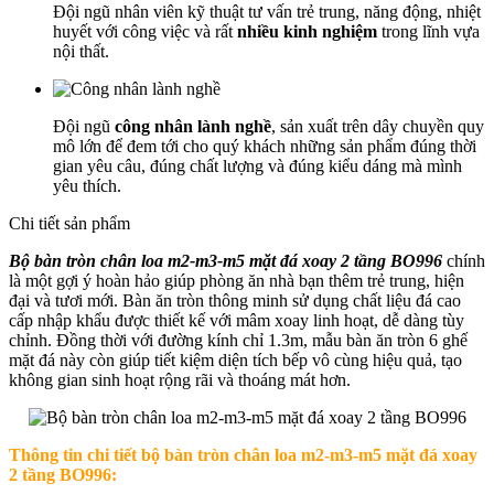
Đội ngũ nhân viên kỹ thuật tư vấn trẻ trung, năng động, nhiệt
huyết với công việc và rất
nhiều kinh nghiệm
trong lĩnh vựa
nội thất.
Đội ngũ
công nhân lành nghề
, sản xuất trên dây chuyền quy
mô lớn để đem tới cho quý khách những sản phẩm đúng thời
gian yêu câu, đúng chất lượng và đúng kiểu dáng mà mình
yêu thích.
Chi tiết sản phẩm
Bộ bàn tròn chân loa m2-m3-m5 mặt đá xoay 2 tầng BO996
chính
là một gợi ý hoàn hảo giúp phòng ăn nhà bạn thêm trẻ trung, hiện
đại và tươi mới. Bàn ăn tròn thông minh sử dụng chất liệu đá cao
cấp nhập khẩu được thiết kế với mâm xoay linh hoạt, dễ dàng tùy
chỉnh. Đồng thời với đường kính chỉ 1.3m, mẫu bàn ăn tròn 6 ghế
mặt đá này còn giúp tiết kiệm diện tích bếp vô cùng hiệu quả, tạo
không gian sinh hoạt rộng rãi và thoáng mát hơn.
Thông tin chi tiết b
ộ bàn tròn chân loa m2-m3-m5 mặt đá xoay
2 tầng BO996: