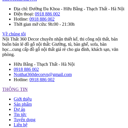
Địa chỉ
: Đường Đa Khoa - Hữu Bằng - Thạch Thất - Hà Nội
Điện thoại
:
0918 886 002
Hotline
:
0918 886 002
Thời gian mở cửa
: 9h:00 - 21:30h
Về chúng tôi
Nội Thất 360 Decor chuyên nhận thiết kế, thi công nội thất, bán
buôn bán lẻ đồ gỗ nội thất: Giường, tủ, bàn ghế, sofa, bàn
học...cung cấp đồ gỗ nội thất giá rẻ cho gia đình, khách sạn, văn
phòng.
Hữu Bằng - Thạch Thất - Hà Nội
0918 886 002
Noithat360decorvn@gmail.com
Hotline:
0918 886 002
THÔNG TIN
Giới thiệu
Sản phẩm
Dự án
Tin tức
Tuyển dụng
Liên hệ