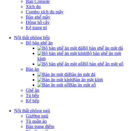
Bàn Console
Xích đu
Combo xích đu mây
Bàn ghế mây
Đồng hồ cây
Kệ trang trí
Nội thất phòng bếp
Bộ bàn ghế ăn
Bộ bàn ghế ăn mặt đá
Bộ bàn ghế ăn mặt
kính
Bộ bàn ghế ăn mặt gỗ
Bàn ăn
Bàn ăn mặt đá
Bàn ăn mặt kính
Bàn ăn mặt gỗ
Ghế ăn
Tủ bếp
Kệ bếp
Nội thất phòng ngủ
Giường ngủ
Tủ quần áo
Bàn trang điểm