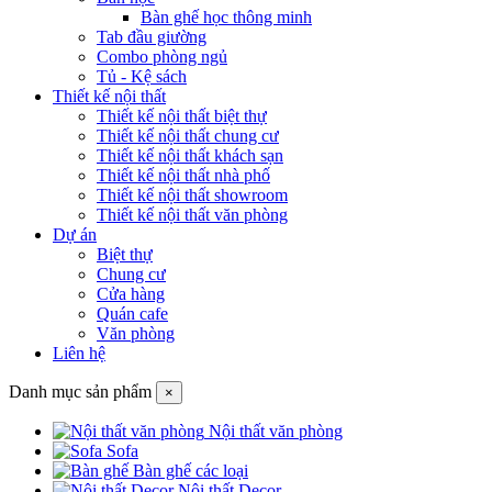
Bàn ghế học thông minh
Tab đầu giường
Combo phòng ngủ
Tủ - Kệ sách
Thiết kế nội thất
Thiết kế nội thất biệt thự
Thiết kế nội thất chung cư
Thiết kế nội thất khách sạn
Thiết kế nội thất nhà phố
Thiết kế nội thất showroom
Thiết kế nội thất văn phòng
Dự án
Biệt thự
Chung cư
Cửa hàng
Quán cafe
Văn phòng
Liên hệ
Danh mục sản phẩm
×
Nội thất văn phòng
Sofa
Bàn ghế các loại
Nội thất Decor