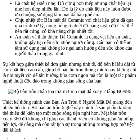
Là chất liệu siêu nhẹ: Dù cứng hơn thép nhưng chất liệu lại
nhẹ hơn thép nhiều lần. Đó là lý do chất liệu này luôn được
ưa chuộng sử dụng làm mặt đá bàn ghế ăn.
Chịu nhiệt tốt: Bàn mặt đá Ceramic với chất liệu gốm đã qua
quá trình xử lý, nung nóng ở nhiệt độ hàng ngàn độ C vì thế
nên rất cứng, có khả năng chịu nhiệt tốt.
An toàn và thân thiện: Đá Ceramic là dạng vật liệu an toàn,
không gây hại đến sức khỏe người dùng. Các bạn có thể an
tâm sử dụng mà không lo ngại ảnh hưởng đến sức khỏe của
người thân trong gia đình.
Sự kết hợp giữa thiết kế đơn giản nhưng tinh tế, độ bền bỉ lâu dài từ
các chất liệu cao cấp, giúp bộ bàn ăn tròn thông minh này không chỉ
là nơi tuyệt vời để tận hưởng bữa cơm ngon mà còn là một tác phẩm
nghệ thuật độc đáo trong không gian sống của bạn.
Thiết kế thông minh của Bàn Ăn Tròn 6 Người Mặt Đá mang đến
nhiều tiện ích. Bộ bàn ăn tròn 6 ghế này chính là sản phẩm không
thể thiếu để kiến tạo một cuộc sống tiện nghi hơn. Mặt bàn tròn
xoay 360 độ không chỉ giúp các thành viên có không gian ăn uống
tiện lợi, dễ dàng mà còn rất lịch sự trong những trường hợp mở tiệc
đãi khách.