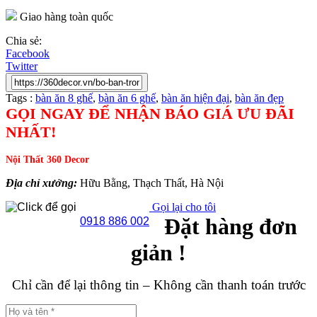
Giao hàng toàn quốc
Chia sẻ:
Facebook
Twitter
Tags :
bàn ăn 8 ghế
,
bàn ăn 6 ghế
,
bàn ăn hiện đại
,
bàn ăn đẹp
GỌI NGAY ĐỂ NHẬN BÁO GIÁ ƯU ĐÃI
NHẤT!
Nội Thất 360 Decor
Địa chỉ xưởng:
Hữu Bằng, Thạch Thất, Hà Nội
Gọi lại cho tôi
Đặt hàng đơn
0918 886 002
giản !
Chỉ cần để lại thông tin – Không cần thanh toán trước