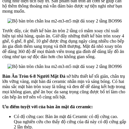
cũng như diện tích bày trí. Sản phẩm bàn tròn ăn cơm sẽ giúp căn
hộ thêm thông thoáng mà vẫn đảm bảo được sự tiện nghi như bạn
mong muốn.
Trước đây, các thiết kế bàn ăn tròn 2 tầng có mâm xoay chỉ xuất
hiện tại nhà hàng, quán ăn. Giờ đây những thiết kế bàn tròn xoay 4
ghế, 6 ghế, 8 ghế, 10 ghế được ứng dụng ngày càng nhiều cho bếp
ăn gia đình thêm sang trọng và thời thượng. Mặt đá nhỏ xoay tròn
dễ dàng 360 độ để mọi thành viên trong gia đình dễ dàng lấy đồ ăn
cũng như tạo sự độc đáo hơn cho không gian sống.
Bàn Ăn Tròn 6-8 Người Mặt Đá
sở hữu thiết kế tối giản, chân trụ
lớn vững vàng, mặt bàn đá ceramic nhẵn mịn và sáng bóng. Có hai
màu sắc mặt bàn tròn xoay là trắng và đen để dễ dàng kết hợp trong
mọi không gian, ghế ăn bọc da sang trọng cũng được bố trí làm cho
căn bếp ăn trở nên vô cùng nổi bật.
Ưu điểm tuyệt vời của bàn ăn mặt đá ceramic:
Có độ cứng cao: Bàn ăn mặt đá Ceramic có độ cứng cao.
Qua nghiên cứu cho thấy độ cứng của đá này có độ cứng gấp
2 lần thép.