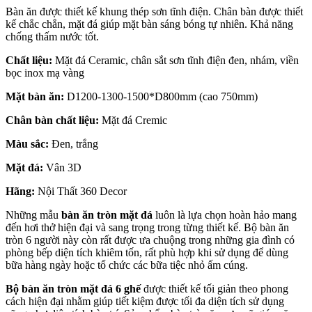
Bàn ăn được thiết kế khung thép sơn tĩnh điện. Chân bàn được thiết
kế chắc chắn, mặt đá giúp mặt bàn sáng bóng tự nhiên. Khả năng
chống thấm nước tốt.
Chất liệu:
Mặt đá Ceramic, chân sắt sơn tĩnh điện đen, nhám, viền
bọc inox mạ vàng
Mặt bàn ăn:
D1200-1300-1500*D800mm (cao 750mm)
Chân bàn chất liệu:
Mặt đá Cremic
Màu sắc:
Đen, trắng
Mặt đá:
Vân 3D
Hãng:
Nội Thất 360 Decor
Những mẫu
bàn ăn tròn mặt đá
luôn là lựa chọn hoàn hảo mang
đến hơi thở hiện đại và sang trọng trong từng thiết kế. Bộ bàn ăn
tròn 6 người này còn rất được ưa chuộng trong những gia đình có
phòng bếp diện tích khiêm tốn, rất phù hợp khi sử dụng để dùng
bữa hàng ngày hoặc tổ chức các bữa tiệc nhỏ ấm cúng.
Bộ bàn ăn tròn mặt đá 6 ghế
được thiết kế tối giản theo phong
cách hiện đại nhằm giúp tiết kiệm được tối đa diện tích sử dụng