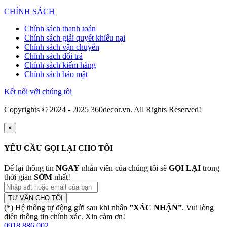
CHÍNH SÁCH
Chính sách thanh toán
Chính sách giải quyết khiếu nại
Chính sách vận chuyển
Chính sách đổi trả
Chính sách kiểm hàng
Chính sách bảo mật
Kết nối với chúng tôi
Copyrights © 2024 - 2025 360decor.vn. All Rights Reserved!
×
YÊU CẦU GỌI LẠI CHO TÔI
Để lại thông tin
NGAY
nhân viên của chúng tôi sẽ
GỌI LẠI
trong
thời gian
SỚM
nhất!
TƯ VẤN CHO TÔI
(*) Hệ thống tự động gửi sau khi nhấn
”XÁC NHẬN”
. Vui lòng
điền thông tin chính xác. Xin cảm ơn!
0918 886 002