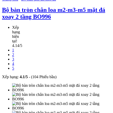
Bộ bàn tròn chân loa m2-m3-m5 mặt đá
xoay 2 tầng BO996
Xếp
hạng
hiện
tại!
4.14/5
1
2
3
4
5
Xếp hạng:
4.1
/
5
-
(104 Phiếu bầu)