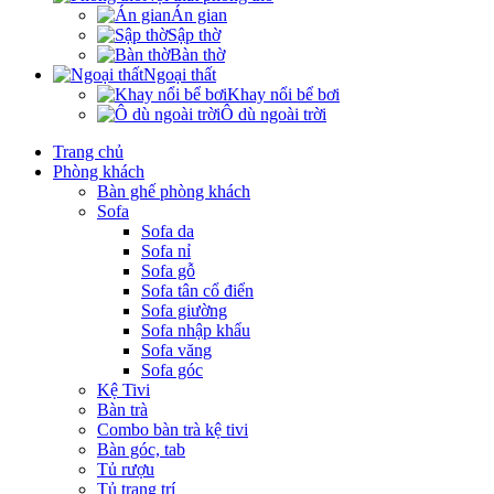
Án gian
Sập thờ
Bàn thờ
Ngoại thất
Khay nổi bể bơi
Ô dù ngoài trời
Trang chủ
Phòng khách
Bàn ghế phòng khách
Sofa
Sofa da
Sofa nỉ
Sofa gỗ
Sofa tân cổ điển
Sofa giường
Sofa nhập khẩu
Sofa văng
Sofa góc
Kệ Tivi
Bàn trà
Combo bàn trà kệ tivi
Bàn góc, tab
Tủ rượu
Tủ trang trí