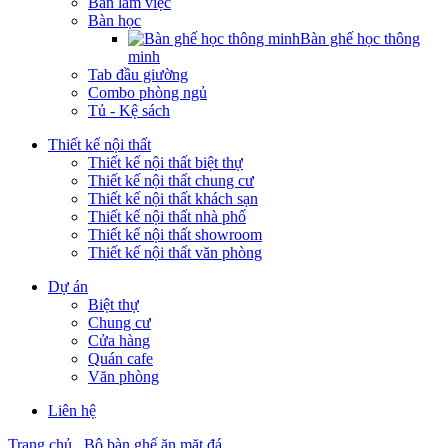
Bàn làm việc
Bàn học
Bàn ghế học thông
minh
Tab đầu giường
Combo phòng ngủ
Tủ - Kệ sách
Thiết kế nội thất
Thiết kế nội thất biệt thự
Thiết kế nội thất chung cư
Thiết kế nội thất khách sạn
Thiết kế nội thất nhà phố
Thiết kế nội thất showroom
Thiết kế nội thất văn phòng
Dự án
Biệt thự
Chung cư
Cửa hàng
Quán cafe
Văn phòng
Liên hệ
Trang chủ
Bộ bàn ghế ăn mặt đá