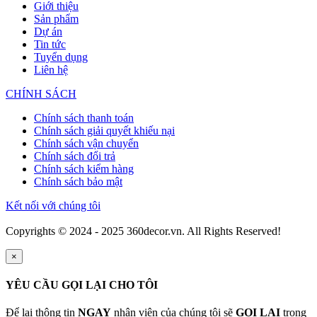
Giới thiệu
Sản phẩm
Dự án
Tin tức
Tuyển dụng
Liên hệ
CHÍNH SÁCH
Chính sách thanh toán
Chính sách giải quyết khiếu nại
Chính sách vận chuyển
Chính sách đổi trả
Chính sách kiểm hàng
Chính sách bảo mật
Kết nối với chúng tôi
Copyrights © 2024 - 2025 360decor.vn. All Rights Reserved!
×
YÊU CẦU GỌI LẠI CHO TÔI
Để lại thông tin
NGAY
nhân viên của chúng tôi sẽ
GỌI LẠI
trong