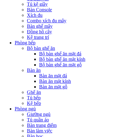
Tủ kệ giầy
Bàn Console
Xích đu
Combo xích đu mây
Bàn ghế mây
Đồng hồ cây
Kệ trang trí
Phòng bếp
Bộ bàn ghế ăn
Bộ bàn ghế ăn mặt đá
Bộ bàn ghế ăn mặt kính
Bộ bàn ghế ăn mặt gỗ
Bàn ăn
Bàn ăn mặt đá
Bàn ăn mặt kính
Bàn ăn mặt gỗ
Ghế ăn
Tủ bếp
Kệ bếp
Phòng ngủ
Giường ngủ
Tủ quần áo
Bàn trang điểm
Bàn làm việc
Bàn học