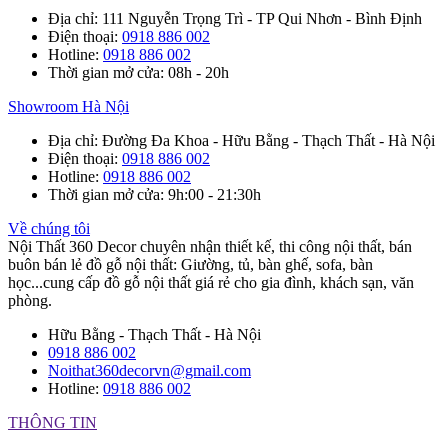
Địa chỉ
: 111 Nguyễn Trọng Trì - TP Qui Nhơn - Bình Định
Điện thoại
:
0918 886 002
Hotline
:
0918 886 002
Thời gian mở cửa
: 08h - 20h
Showroom Hà Nội
Địa chỉ
: Đường Đa Khoa - Hữu Bằng - Thạch Thất - Hà Nội
Điện thoại
:
0918 886 002
Hotline
:
0918 886 002
Thời gian mở cửa
: 9h:00 - 21:30h
Về chúng tôi
Nội Thất 360 Decor chuyên nhận thiết kế, thi công nội thất, bán
buôn bán lẻ đồ gỗ nội thất: Giường, tủ, bàn ghế, sofa, bàn
học...cung cấp đồ gỗ nội thất giá rẻ cho gia đình, khách sạn, văn
phòng.
Hữu Bằng - Thạch Thất - Hà Nội
0918 886 002
Noithat360decorvn@gmail.com
Hotline:
0918 886 002
THÔNG TIN