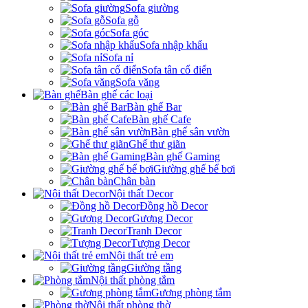
Sofa giường
Sofa gỗ
Sofa góc
Sofa nhập khẩu
Sofa nỉ
Sofa tân cổ điển
Sofa văng
Bàn ghế các loại
Bàn ghế Bar
Bàn ghế Cafe
Bàn ghế sân vườn
Ghế thư giãn
Bàn ghế Gaming
Giường ghế bể bơi
Chân bàn
Nội thất Decor
Đồng hồ Decor
Gương Decor
Tranh Decor
Tượng Decor
Nội thất trẻ em
Giường tầng
Nội thất phòng tắm
Gương phòng tắm
Nội thất phòng thờ