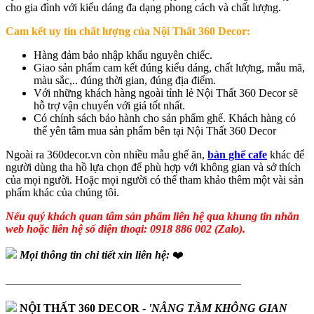
cho gia đình với kiểu dáng đa dạng phong cách và chất lượng.
Cam kết uy tín chất lượng của Nội Thất 360 Decor:
Hàng đảm bảo nhập khẩu nguyên chiếc.
Giao sản phẩm cam kết đúng kiểu dáng, chất lượng, mẫu mã,
màu sắc,.. đúng thời gian, đúng địa điểm.
Với những khách hàng ngoài tỉnh lẻ Nội Thất 360 Decor sẽ
hỗ trợ vận chuyển với giá tốt nhất.
Có chính sách bảo hành cho sản phẩm ghế. Khách hàng có
thể yên tâm mua sản phẩm bên tại Nội Thất 360 Decor
Ngoài ra 360decor.vn còn nhiều mẫu ghế ăn,
bàn ghế cafe
khác để
người dùng tha hồ lựa chọn để phù hợp với không gian và sở thích
của mọi người. Hoặc mọi người có thế tham khảo thêm một vài sản
phẩm khác của chúng tôi.
Nếu quý khách quan tâm sản phẩm liên hệ qua khung tin nhắn
web hoặc liên hệ số điện thoại: 0918 886 002 (Zalo).
Mọi thông tin chi tiết xin liên hệ:
❤️
—————————————————————
NỘI THẤT 360 DECOR
-
'NÂNG TẦM KHÔNG GIAN