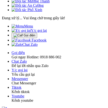
Đang xử lý... Vui lòng chờ trong giây lát!
Menu
Y/c gọi lại
Gọi điện
Facebook
Chat Zalo
Gọi điện
Gọi ngay Hotline: 0918 886 002
Chat Zalo
Để lại lời nhắn qua Zalo
Y/c gọi lại
Yêu cầu gọi lại
Messenger
Chat Messenger
Tiktok
Kênh tiktok
Youtube
Kênh youtube