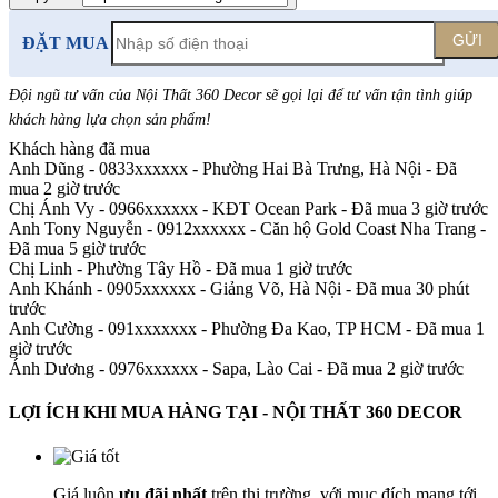
GỬI
ĐẶT MUA
Đội ngũ tư vấn của Nội Thất 360 Decor sẽ gọi lại để tư vấn tận tình giúp
khách hàng lựa chọn sản phẩm
!
Khách hàng đã mua
Anh Dũng - 0833xxxxxx
-
Phường Hai Bà Trưng, Hà Nội - Đã
mua 2 giờ trước
Chị Ánh Vy - 0966xxxxxx
-
KĐT Ocean Park - Đã mua 3 giờ trước
Anh Tony Nguyễn - 0912xxxxxx
-
Căn hộ Gold Coast Nha Trang -
Đã mua 5 giờ trước
Chị Linh
-
Phường Tây Hồ - Đã mua 1 giờ trước
Anh Khánh - 0905xxxxxx
-
Giảng Võ, Hà Nội - Đã mua 30 phút
trước
Anh Cường - 091xxxxxxx
-
Phường Đa Kao, TP HCM - Đã mua 1
giờ trước
Ánh Dương - 0976xxxxxx
-
Sapa, Lào Cai - Đã mua 2 giờ trước
LỢI ÍCH KHI MUA HÀNG TẠI - NỘI THẤT 360 DECOR
Giá luôn
ưu đãi nhất
trên thị trường, với mục đích mang tới