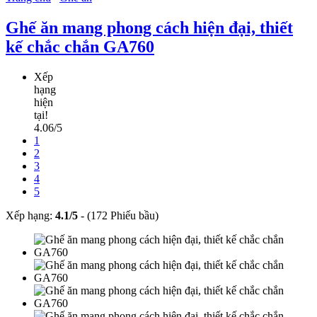
Ghế ăn mang phong cách hiện đại, thiết
kế chắc chắn GA760
Xếp
hạng
hiện
tại!
4.06/5
1
2
3
4
5
Xếp hạng:
4.1
/
5
-
(172 Phiếu bầu)