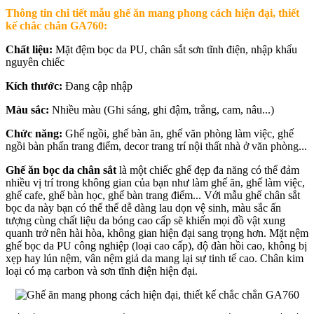
Thông tin chi tiết mẫu ghế ăn mang phong cách hiện đại, thiết
kế chắc chắn GA760:
Chất liệu:
Mặt đệm bọc da PU, chân sắt sơn tĩnh điện, nhập khẩu
nguyên chiếc
Kích thước:
Đang cập nhập
Màu sắc:
Nhiều màu (Ghi sáng, ghi đậm, trắng, cam, nâu...)
Chức năng:
Ghế ngồi, ghế bàn ăn, ghế văn phòng làm việc, ghế
ngồi bàn phấn trang điểm, decor trang trí nội thất nhà ở văn phòng...
Ghế ăn bọc da chân sắt
là một chiếc ghế đẹp đa năng có thể đảm
nhiều vị trí trong không gian của bạn như làm ghế ăn, ghế làm việc,
ghế cafe, ghế bàn học, ghế bàn trang điểm... Với mẫu ghế chân sắt
bọc da này bạn có thể thể dễ dàng lau dọn vệ sinh, màu sắc ấn
tượng cùng chất liệu da bóng cao cấp sẽ khiến mọi đồ vật xung
quanh trở nên hài hòa, không gian hiện đại sang trọng hơn. Mặt nệm
ghế bọc da PU công nghiệp (loại cao cấp), độ đàn hồi cao, không bị
xẹp hay lún nệm, vân nệm giả da mang lại sự tinh tế cao. Chân kim
loại có mạ carbon và sơn tĩnh điện hiện đại.