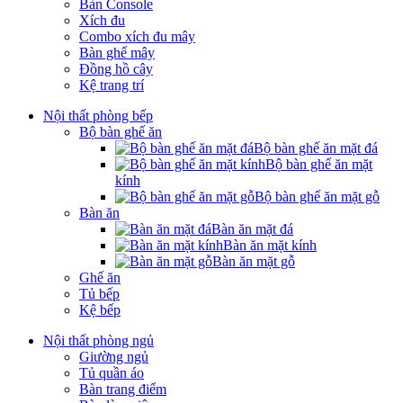
Bàn Console
Xích đu
Combo xích đu mây
Bàn ghế mây
Đồng hồ cây
Kệ trang trí
Nội thất phòng bếp
Bộ bàn ghế ăn
Bộ bàn ghế ăn mặt đá
Bộ bàn ghế ăn mặt
kính
Bộ bàn ghế ăn mặt gỗ
Bàn ăn
Bàn ăn mặt đá
Bàn ăn mặt kính
Bàn ăn mặt gỗ
Ghế ăn
Tủ bếp
Kệ bếp
Nội thất phòng ngủ
Giường ngủ
Tủ quần áo
Bàn trang điểm