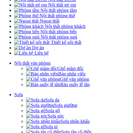
Nội thất trẻ em
Nội thất phòng tắm
Nội thất phòng thờ
Ngoại thất
Nội thất phòng khách
Nội thất phòng bếp
Nội thất phòng ngủ
Thiết kế nội thất
Dự án
Liên hệ
Nội thất văn phòng
Ghế giám đốc
Bàn nhân viên
Ghế văn phòng
Bàn quầy lễ tân
Sofa
Sofa da
Sofa giường
Sofa gỗ
Sofa góc
Sofa nhập khẩu
Sofa nỉ
Sofa tân cổ điển