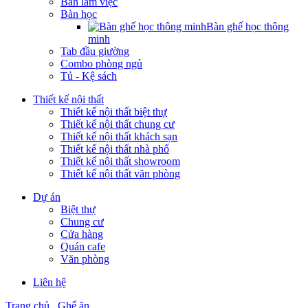
Bàn làm việc
Bàn học
Bàn ghế học thông
minh
Tab đầu giường
Combo phòng ngủ
Tủ - Kệ sách
Thiết kế nội thất
Thiết kế nội thất biệt thự
Thiết kế nội thất chung cư
Thiết kế nội thất khách sạn
Thiết kế nội thất nhà phố
Thiết kế nội thất showroom
Thiết kế nội thất văn phòng
Dự án
Biệt thự
Chung cư
Cửa hàng
Quán cafe
Văn phòng
Liên hệ
Trang chủ
Ghế ăn