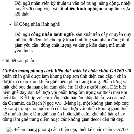
Đội ngũ nhân viên kỹ thuật tư vấn trẻ trung, năng động, nhiệt
huyết với công việc và rất
nhiều kinh nghiệm
trong lĩnh vựa
nội thất.
Đội ngũ
công nhân lành nghề
, sản xuất trên dây chuyền quy
mô lớn để đem tới cho quý khách những sản phẩm đúng thời
gian yêu câu, đúng chất lượng và đúng kiểu dáng mà mình
yêu thích.
Chi tiết sản phẩm
Ghế ăn mang phong cách hiện đại, thiết kế chắc chắn GA760
với
phần chân ghế được làm khung thép sơn tĩnh điện cao cấp,4 chân
được mạ màu xám khiến ghế thêm phần trang trọng. Phần lưng và
mặt ghế bọc da mang lại cảm giác êm ái cho người ngồi. Đặc biệt
nệm ghế dày dặn kết hợp với phần lưng ôm trọng sự thoải mái khi
ngồi lâu. Kết hợp với các mẫu chân bàn ăn nhập khẩu, và các mặt
đá Ceramic, đá Bạch Ngọc v.v....Mang lại một không gian bếp cực
kỳ sang trọng cho ngôi nhà của bạn hợp với nhiều không gian thiết
kế như sử dụng làm ghế bàn ăn hoặc ghế cafe, ghế nhà hàng hay
dùng làm ghế trang điểm hoặc các không gian decor đều rất đẹp.