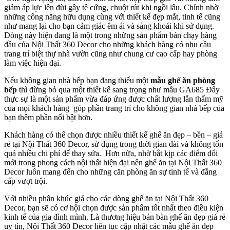
giảm áp lực lên đùi gây tê cứng, chuột rút khi ngồi lâu.
Chính nhờ
những công năng hữu dụng cùng với thiết kế đẹp mắt, tinh tế cũng
như mang lại cho bạn cảm giác êm ái và sảng khoái khi sử dụng.
Dòng này hiện đang là một trong những sản phẩm bán chạy hàng
đầu của Nội Thất 360 Decor cho những khách hàng có nhu cầu
trang trí biệt thự nhà vườn cũng như chung cư cao cấp hay phòng
làm việc hiện đại.
Nếu không gian nhà bếp bạn đang thiếu một
mẫu ghế ăn phòng
bếp
thì đừng bỏ qua một thiết kế sang trọng như mẫu GA685 Đây
thực sự là một sản phẩm vừa đáp ứng được chất lượng lẫn thẩm mỹ
của mọi khách hàng góp phần trang trí cho không gian nhà bếp của
bạn thêm phần nổi bật hơn.
Khách hàng có thể chọn được nhiều thiết kế ghế ăn đẹp – bền – giá
rẻ tại Nội Thất 360 Decor, sử dụng trong thời gian dài và không tốn
quá nhiều chi phí để thay sửa. Hơn nữa, nhờ bắt kịp các điểm đổi
mới trong phong cách nội thất hiện đại nên ghế ăn tại Nội Thất 360
Decor luôn mang đến cho những căn phòng ăn sự tinh tế và đẳng
cấp vượt trội.
Với nhiều phân khúc giá cho các dòng ghế ăn tại Nội Thất 360
Decor, bạn sẽ có cơ hội chọn được sản phẩm tốt nhất theo điều kiện
kinh tế của gia đình mình. Là thương hiệu bán bàn ghế ăn đẹp giá rẻ
uy tín, Nội Thất 360 Decor liên tục cập nhật các mẫu ghế ăn đẹp