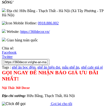
SỐNG'
Địa chỉ: Hữu Bằng - Thạch Thất - Hà Nội (Xã Tây Phương - TP
Hà Nội)
Hotline:
0918.886.002
Website:
https://360decor.vn/
Giao hàng toàn quốc
Chia sẻ:
Facebook
Twitter
Tags :
ghế ăn bọc đệm
,
ghế ăn hiện đại
,
mẫu ghế ăn
,
ghế cafe giá rẻ
GỌI NGAY ĐỂ NHẬN BÁO GIÁ ƯU ĐÃI
NHẤT!
Nội Thất 360 Decor
Địa chỉ xưởng:
Hữu Bằng, Thạch Thất, Hà Nội
Gọi lại cho tôi