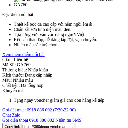
Đặc điểm nổi bật
Thiết kế bọc da cao cấp với nệm ngồi êm ái
Chân sắt sơn tĩnh điện màu đen.
Tựa lưng vừa vặn vóc dáng người Việt
Kết cấu tháo lắp, dễ dàng lắp đặt, vận chuyển.
Nhiều màu sắc tuỳ chọn
Xem thêm điểm nổi bật
Giá:
Liên hệ
Mã SP:
GA760
Thương hiệu:
Nhập khẩu
Kích thước:
Đang cập nhập
Màu:
Nhiều màu
Chất liệu:
Da tổng hợp
Khuyến mãi
Tặng ngay voucher giảm giá cho đơn hàng kế tiếp
Gọi đặt mua:
0918 886 002
(7:30-22:00)
Chat Zalo
Gọi điện thoại
0918 886 002
Nhắn tin SMS
Copy link