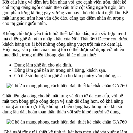
Kết cấu lưng và đệm lựa liền nhau với góc cạnh viền tròn, thiết kế
chú trọng dáng ngồi chuẩn theo cấu trúc cột sống người ngồi, ôm
gọn phần lưng không gây vướng víu hay khó chịu khi ngồi lâu. Bề
mặt lưng soi trám hoa văn độc đáo, càng tạo điểm nhấn ấn tượng
cho thị giác người nhìn.
Không chỉ được yêu thích bởi thiết kế độc đáo, màu sắc hợp trend
mà chiếc ghế ăn nệm nhập khẩu của Nội Thất 360 Decor còn được
khách hàng ưu ái bởi những công năng vượt trội mà nó đem lại.
Hiện nay, sản phẩm của chúng tôi có thể được sử dụng với nhiều
mục đích, trong nhiều không gian khác nhau như:
Dùng làm ghế ăn cho gia đình.
Dùng làm ghế bàn ăn trong nhà hàng, khách sạn.
Có thể sử dụng làm ghế ăn cho khu pantry văn phòng,…
Chất liệu gia công cho bề mặt lưng và đệm từ da cao cấp, với bề
mặt trơn bóng giúp công đoạn vệ sinh dễ dàng hơn, có khả năng
chống ẩm mốc cực tốt, không lo biến dạng hay bong tróc khi sử
dụng lâu dài, hoàn toàn thân thiện với sức khoẻ người sử dụng.
Ghế ngồi rộng rãi, thiết kế tính tế, kết hợp mép ghế vát xuống làm