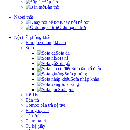
Sập thờ
Bàn thờ
Ngoại thất
Khay nổi bể bơi
Ô dù ngoài trời
Nội thất phòng khách
Bàn ghế phòng khách
Sofa
Sofa da
Sofa nỉ
Sofa gỗ
Sofa tân cổ điển
Sofa giường
Sofa nhập khẩu
Sofa văng
Sofa góc
Kệ Tivi
Bàn trà
Combo bàn trà kệ tivi
Bàn góc, tab
Tủ rượu
Tủ trang trí
Tủ kệ giầy