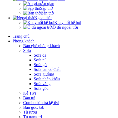
Án gian
Sập thờ
Bàn thờ
Ngoại thất
Khay nổi bể bơi
Ô dù ngoài trời
Trang chủ
Phòng khách
Bàn ghế phòng khách
Sofa
Sofa da
Sofa nỉ
Sofa gỗ
Sofa tân cổ điển
Sofa giường
Sofa nhập khẩu
Sofa văng
Sofa góc
Kệ Tivi
Bàn trà
Combo bàn trà kệ tivi
Bàn góc, tab
Tủ rượu
Tủ trang trí