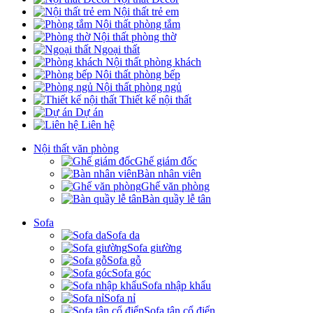
Nội thất trẻ em
Nội thất phòng tắm
Nội thất phòng thờ
Ngoại thất
Nội thất phòng khách
Nội thất phòng bếp
Nội thất phòng ngủ
Thiết kế nội thất
Dự án
Liên hệ
Nội thất văn phòng
Ghế giám đốc
Bàn nhân viên
Ghế văn phòng
Bàn quầy lễ tân
Sofa
Sofa da
Sofa giường
Sofa gỗ
Sofa góc
Sofa nhập khẩu
Sofa nỉ
Sofa tân cổ điển