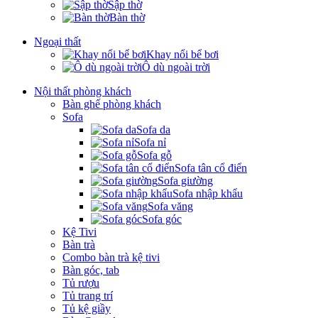
Sập thờ
Bàn thờ
Ngoại thất
Khay nổi bể bơi
Ô dù ngoài trời
Nội thất phòng khách
Bàn ghế phòng khách
Sofa
Sofa da
Sofa nỉ
Sofa gỗ
Sofa tân cổ điển
Sofa giường
Sofa nhập khẩu
Sofa văng
Sofa góc
Kệ Tivi
Bàn trà
Combo bàn trà kệ tivi
Bàn góc, tab
Tủ rượu
Tủ trang trí
Tủ kệ giầy