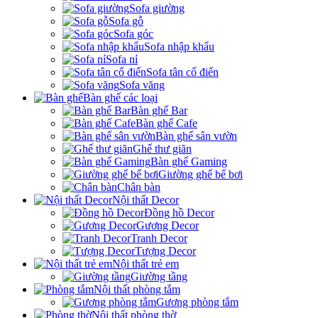
Sofa giường
Sofa gỗ
Sofa góc
Sofa nhập khẩu
Sofa nỉ
Sofa tân cổ điển
Sofa văng
Bàn ghế các loại
Bàn ghế Bar
Bàn ghế Cafe
Bàn ghế sân vườn
Ghế thư giãn
Bàn ghế Gaming
Giường ghế bể bơi
Chân bàn
Nội thất Decor
Đồng hồ Decor
Gương Decor
Tranh Decor
Tượng Decor
Nội thất trẻ em
Giường tầng
Nội thất phòng tắm
Gương phòng tắm
Nội thất phòng thờ