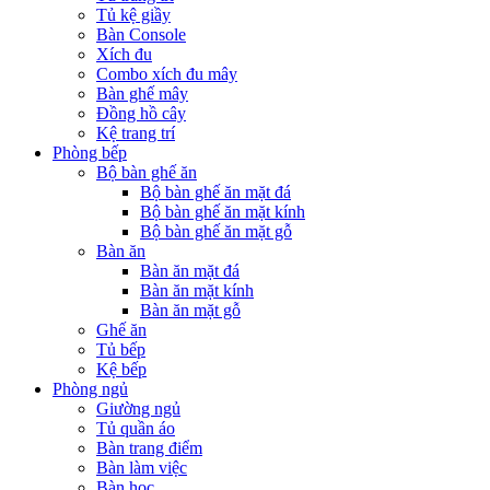
Tủ kệ giầy
Bàn Console
Xích đu
Combo xích đu mây
Bàn ghế mây
Đồng hồ cây
Kệ trang trí
Phòng bếp
Bộ bàn ghế ăn
Bộ bàn ghế ăn mặt đá
Bộ bàn ghế ăn mặt kính
Bộ bàn ghế ăn mặt gỗ
Bàn ăn
Bàn ăn mặt đá
Bàn ăn mặt kính
Bàn ăn mặt gỗ
Ghế ăn
Tủ bếp
Kệ bếp
Phòng ngủ
Giường ngủ
Tủ quần áo
Bàn trang điểm
Bàn làm việc
Bàn học