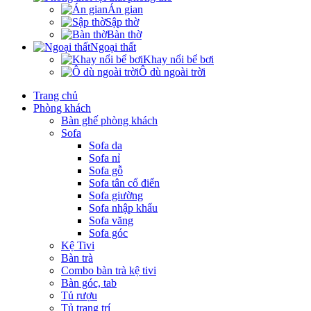
Án gian
Sập thờ
Bàn thờ
Ngoại thất
Khay nổi bể bơi
Ô dù ngoài trời
Trang chủ
Phòng khách
Bàn ghế phòng khách
Sofa
Sofa da
Sofa nỉ
Sofa gỗ
Sofa tân cổ điển
Sofa giường
Sofa nhập khẩu
Sofa văng
Sofa góc
Kệ Tivi
Bàn trà
Combo bàn trà kệ tivi
Bàn góc, tab
Tủ rượu
Tủ trang trí