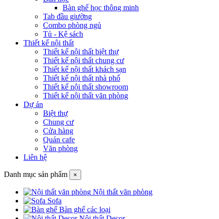
Bàn ghế học thông minh
Tab đầu giường
Combo phòng ngủ
Tủ - Kệ sách
Thiết kế nội thất
Thiết kế nội thất biệt thự
Thiết kế nội thất chung cư
Thiết kế nội thất khách sạn
Thiết kế nội thất nhà phố
Thiết kế nội thất showroom
Thiết kế nội thất văn phòng
Dự án
Biệt thự
Chung cư
Cửa hàng
Quán cafe
Văn phòng
Liên hệ
Danh mục sản phẩm
×
Nội thất văn phòng
Sofa
Bàn ghế các loại
Nội thất Decor