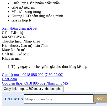
Chất lượng sản phẩm chắc chắn
Ghế nơ siêu êm
Màu sắc sang trọng
Gương LED cảm ứng thông minh
Giá cả hợp lý
Xem thêm điểm nổi bật
Giá:
Liên hệ
Mã SP:
BP514
Thương hiệu:
Nhập khẩu
Kích thước:
Cao mặt bàn 75cm
Màu:
Nhiều màu
Chất liệu:
Gỗ MDF
Khuyến mãi
Tặng ngay voucher giảm giá cho đơn hàng kế tiếp
Gọi đặt mua:
0918 886 002
(7:30-22:00)
Chat Zalo
Gọi điện thoại
0918 886 002
Nhắn tin SMS
Copy link
GỬI
ĐẶT MUA