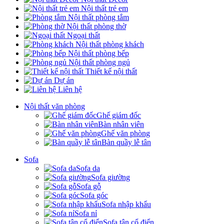
Nội thất trẻ em
Nội thất phòng tắm
Nội thất phòng thờ
Ngoại thất
Nội thất phòng khách
Nội thất phòng bếp
Nội thất phòng ngủ
Thiết kế nội thất
Dự án
Liên hệ
Nội thất văn phòng
Ghế giám đốc
Bàn nhân viên
Ghế văn phòng
Bàn quầy lễ tân
Sofa
Sofa da
Sofa giường
Sofa gỗ
Sofa góc
Sofa nhập khẩu
Sofa nỉ
Sofa tân cổ điển