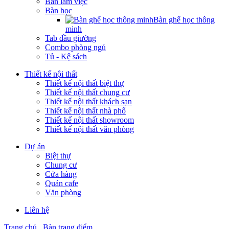
Bàn làm việc
Bàn học
Bàn ghế học thông
minh
Tab đầu giường
Combo phòng ngủ
Tủ - Kệ sách
Thiết kế nội thất
Thiết kế nội thất biệt thự
Thiết kế nội thất chung cư
Thiết kế nội thất khách sạn
Thiết kế nội thất nhà phố
Thiết kế nội thất showroom
Thiết kế nội thất văn phòng
Dự án
Biệt thự
Chung cư
Cửa hàng
Quán cafe
Văn phòng
Liên hệ
Trang chủ
Bàn trang điểm