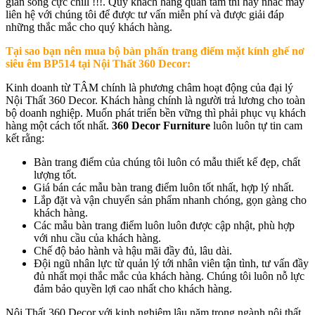
gian sống cực chill !!!. Quý khách hàng quan tâm thì hãy nhấc máy
liên hệ với chúng tôi để được tư vấn miễn phí và được giải đáp
những thắc mắc cho quý khách hàng.
Tại sao bạn nên mua b
ộ bàn phấn trang điểm mặt kính ghế nơ
siêu êm BP514
tại Nội Thất 360 Decor:
Kinh doanh từ TÂM chính là phương châm hoạt động của đại lý
Nội Thất 360 Decor. Khách hàng chính là người trả lương cho toàn
bộ doanh nghiệp. Muốn phát triển bền vững thì phải phục vụ khách
hàng một cách tốt nhất.
360 Decor Furniture
luôn luôn tự tin cam
kết rằng:
Bàn trang điểm của chúng tôi luôn có mẫu thiết kế đẹp, chất
lượng tốt.
Giá bán các mẫu bàn trang điểm luôn tốt nhất, hợp lý nhất.
Lắp đặt và vận chuyển sản phẩm nhanh chóng, gọn gàng cho
khách hàng.
Các mẫu bàn trang điểm luôn luôn được cập nhật, phù hợp
với nhu cầu của khách hàng.
Chế độ bảo hành và hậu mãi đầy đủ, lâu dài.
Đội ngũ nhân lực từ quản lý tới nhân viên tận tình, tư vấn đầy
đủ nhất mọi thắc mắc của khách hàng. Chúng tôi luôn nỗ lực
đảm bảo quyền lợi cao nhất cho khách hàng.
Nội Thất 360 Decor với kinh nghiệm lâu năm trong ngành nội thất,