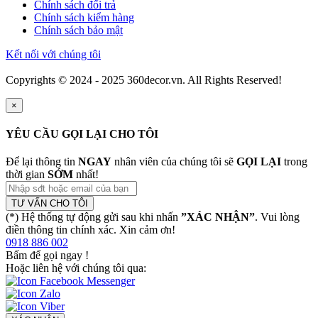
Chính sách đổi trả
Chính sách kiểm hàng
Chính sách bảo mật
Kết nối với chúng tôi
Copyrights © 2024 - 2025 360decor.vn. All Rights Reserved!
×
YÊU CẦU GỌI LẠI CHO TÔI
Để lại thông tin
NGAY
nhân viên của chúng tôi sẽ
GỌI LẠI
trong
thời gian
SỚM
nhất!
TƯ VẤN CHO TÔI
(*) Hệ thống tự động gửi sau khi nhấn
”XÁC NHẬN”
. Vui lòng
điền thông tin chính xác. Xin cảm ơn!
0918 886 002
Bấm để gọi ngay
!
Hoặc liên hệ với chúng tôi qua: