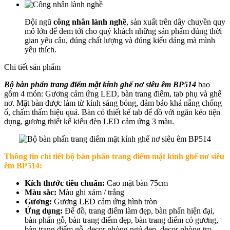
Đội ngũ
công nhân lành nghề
, sản xuất trên dây chuyền quy
mô lớn để đem tới cho quý khách những sản phẩm đúng thời
gian yêu câu, đúng chất lượng và đúng kiểu dáng mà mình
yêu thích.
Chi tiết sản phẩm
Bộ bàn phấn trang điểm mặt kính ghế nơ siêu êm BP514
bao
gồm 4 món: Gương cảm ứng LED, bàn trang điểm, tab phụ và ghế
nơ. Mặt bàn được làm từ kính sáng bóng, đảm bảo khả nắng chống
ố, chấm thấm hiệu quả. Bàn có thiết kế tab để đồ với ngăn kéo tiện
dụng, gương thiết kế kiểu đèn LED cảm ứng 3 màu.
Thông tin chi tiết
bộ bàn phấn trang điểm mặt kính ghế nơ siêu
êm BP514
:
Kích thước tiêu chuẩn:
Cao mặt bàn 75cm
Màu sắc:
Màu ghi xám / trắng
Gương:
Gương LED cảm ứng hình tròn
Ứng dụng:
Để đồ, trang điểm làm đẹp, bàn phấn hiện đại,
bàn phấn gỗ, bàn trang điểm đẹp, bàn trang điểm có gương,
bàn trang điểm gỗ, decor phòng ngủ đẹp, decor phòng trọ,