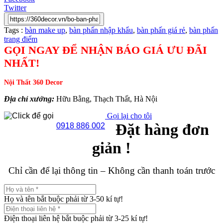
Twitter
Tags :
bàn make up
,
bàn phấn nhập khẩu
,
bàn phấn giá rẻ
,
bàn phấn
trang điểm
GỌI NGAY ĐỂ NHẬN BÁO GIÁ ƯU ĐÃI
NHẤT!
Nội Thất 360 Decor
Địa chỉ xưởng:
Hữu Bằng, Thạch Thất, Hà Nội
Gọi lại cho tôi
Đặt hàng đơn
0918 886 002
giản !
Chỉ cần để lại thông tin – Không cần thanh toán trước
Họ và tên bắt buộc phải từ 3-50 kí tự!
Điện thoại liên hệ bắt buộc phải từ 3-25 kí tự!