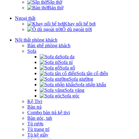
Sập thờ
Bàn thờ
Ngoại thất
Khay nổi bể bơi
Ô dù ngoài trời
Nội thất phòng khách
Bàn ghế phòng khách
Sofa
Sofa da
Sofa nỉ
Sofa gỗ
Sofa tân cổ điển
Sofa giường
Sofa nhập khẩu
Sofa văng
Sofa góc
Kệ Tivi
Bàn trà
Combo bàn trà kệ tivi
Bàn góc, tab
Tủ rượu
Tủ trang trí
Tủ kệ giầy