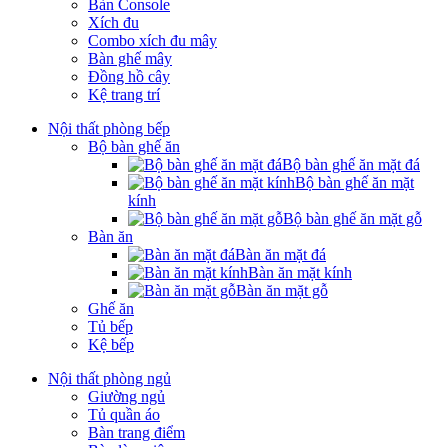
Bàn Console
Xích đu
Combo xích đu mây
Bàn ghế mây
Đồng hồ cây
Kệ trang trí
Nội thất phòng bếp
Bộ bàn ghế ăn
Bộ bàn ghế ăn mặt đá
Bộ bàn ghế ăn mặt
kính
Bộ bàn ghế ăn mặt gỗ
Bàn ăn
Bàn ăn mặt đá
Bàn ăn mặt kính
Bàn ăn mặt gỗ
Ghế ăn
Tủ bếp
Kệ bếp
Nội thất phòng ngủ
Giường ngủ
Tủ quần áo
Bàn trang điểm