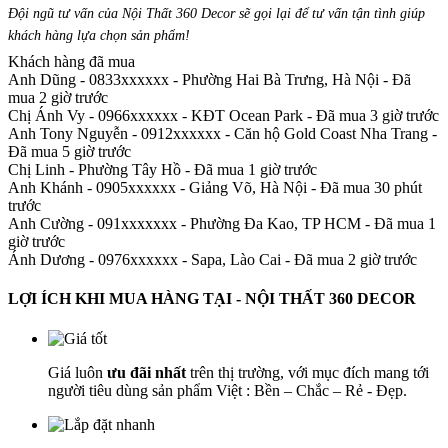
Đội ngũ tư vấn của Nội Thất 360 Decor sẽ gọi lại để tư vấn tận tình giúp
khách hàng lựa chọn sản phẩm
!
Khách hàng đã mua
Anh Dũng - 0833xxxxxx
-
Phường Hai Bà Trưng, Hà Nội - Đã
mua 2 giờ trước
Chị Ánh Vy - 0966xxxxxx
-
KĐT Ocean Park - Đã mua 3 giờ trước
Anh Tony Nguyễn - 0912xxxxxx
-
Căn hộ Gold Coast Nha Trang -
Đã mua 5 giờ trước
Chị Linh
-
Phường Tây Hồ - Đã mua 1 giờ trước
Anh Khánh - 0905xxxxxx
-
Giảng Võ, Hà Nội - Đã mua 30 phút
trước
Anh Cường - 091xxxxxxx
-
Phường Đa Kao, TP HCM - Đã mua 1
giờ trước
Ánh Dương - 0976xxxxxx
-
Sapa, Lào Cai - Đã mua 2 giờ trước
LỢI ÍCH KHI MUA HÀNG TẠI - NỘI THẤT 360 DECOR
Giá luôn
ưu đãi nhất
trên thị trường, với mục đích mang tới
người tiêu dùng sản phẩm Việt : Bền – Chắc – Rẻ - Đẹp.