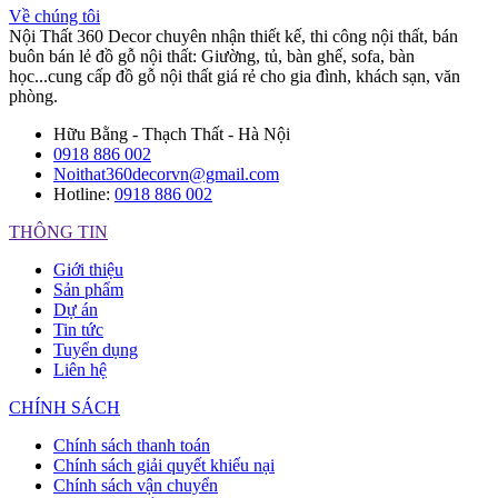
Về chúng tôi
Nội Thất 360 Decor chuyên nhận thiết kế, thi công nội thất, bán
buôn bán lẻ đồ gỗ nội thất: Giường, tủ, bàn ghế, sofa, bàn
học...cung cấp đồ gỗ nội thất giá rẻ cho gia đình, khách sạn, văn
phòng.
Hữu Bằng - Thạch Thất - Hà Nội
0918 886 002
Noithat360decorvn@gmail.com
Hotline:
0918 886 002
THÔNG TIN
Giới thiệu
Sản phẩm
Dự án
Tin tức
Tuyển dụng
Liên hệ
CHÍNH SÁCH
Chính sách thanh toán
Chính sách giải quyết khiếu nại
Chính sách vận chuyển