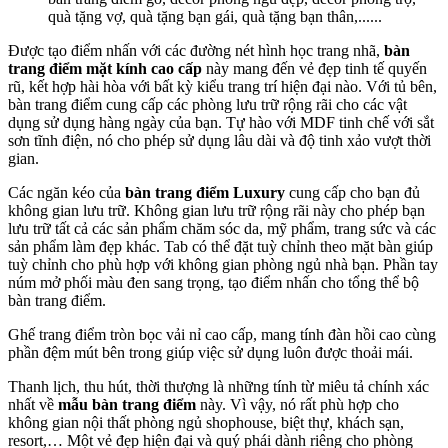
quà tặng vợ, quà tặng bạn gái, quà tặng bạn thân,......
Được tạo điểm nhấn với các đường nét hình học trang nhã,
bàn
trang điểm mặt kính cao cấp
này mang đến vẻ đẹp tinh tế quyến
rũ, kết hợp hài hòa với bất kỳ kiểu trang trí hiện đại nào. Với tủ bên,
bàn trang điểm cung cấp các phòng lưu trữ rộng rãi cho các vật
dụng sử dụng hàng ngày của bạn. Tự hào với MDF tinh chế với sắt
sơn tĩnh điện, nó cho phép sử dụng lâu dài và độ tinh xảo vượt thời
gian.
Các ngăn kéo của
bàn trang điểm Luxury
cung cấp cho bạn đủ
không gian lưu trữ. Không gian lưu trữ rộng rãi này cho phép bạn
lưu trữ tất cả các sản phẩm chăm sóc da, mỹ phẩm, trang sức và các
sản phẩm làm đẹp khác. Tab có thể đặt tuỳ chỉnh theo mặt bàn giúp
tuỳ chỉnh cho phù hợp với không gian phòng ngủ nhà bạn. Phần tay
núm mở phối màu đen sang trọng, tạo điểm nhấn cho tổng thể bộ
bàn trang điểm.
Ghế trang điểm tròn bọc vải nỉ cao cấp, mang tính đàn hồi cao cùng
phần đệm mút bên trong giúp việc sử dụng luôn được thoải mái.
Thanh lịch, thu hút, thời thượng là những tính từ miêu tả chính xác
nhất về
mẫu bàn trang điểm
này. Vì vậy, nó rất phù hợp cho
không gian nội thất phòng ngủ shophouse, biệt thự, khách sạn,
resort,… Một vẻ đẹp hiện đại và quý phái dành riêng cho phòng