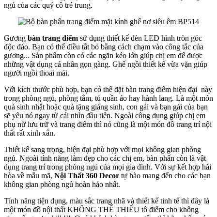
ngủ của các quý cô trẻ trung.
Gương
bàn trang điểm
sử dụng thiết kế đèn LED hình tròn góc
độc đáo. Bạn có thể điều tắt bỏ bằng cách chạm vào công tắc của
gương... Sản phẩm còn có các ngăn kéo lớn giúp chị em để được
những vật dụng cá nhân gọn gàng. Ghế ngồi thiết kế vừa vặn giúp
người ngồi thoải mái.
Với kích thước phù hợp, bạn có thể đặt bàn trang điểm hiện đại này
trong phòng ngủ, phòng tắm, tủ quần áo hay hành lang. Là một món
quà sinh nhật hoặc quà tặng giáng sinh, con gái và bạn gái của bạn
sẽ yêu nó ngay từ cái nhìn đầu tiên. Ngoài công dụng giúp chị em
phụ nữ lưu trữ và trang điểm thì nó cũng là một món đồ trang trí nội
thất rất xinh xắn.
Thiết kế sang trọng, hiện đại phù hợp với mọi không gian phòng
ngủ. Ngoài tính năng làm đẹp cho các chị em, bàn phấn còn là vật
dụng trang trí trong phòng ngủ của mọi gia đình. Với sự kết hợp hài
hòa về mẫu mã,
Nội Thất 360 Decor
tự hào mang đến cho các bạn
không gian phòng ngủ hoàn hảo nhất.
Tính năng tiện dụng, màu sắc trang nhã và thiết kế tinh tế thì đây là
một món đồ nội thất KHÔNG THỂ THIẾU tô điểm cho không