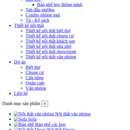
Bàn ghế học thông minh
Tab đầu giường
Combo phòng ngủ
Tủ - Kệ sách
Thiết kế nội thất
Thiết kế nội thất biệt thự
Thiết kế nội thất chung cư
Thiết kế nội thất khách sạn
Thiết kế nội thất nhà phố
Thiết kế nội thất showroom
Thiết kế nội thất văn phòng
Dự án
Biệt thự
Chung cư
Cửa hàng
Quán cafe
Văn phòng
Liên hệ
Danh mục sản phẩm
×
Nội thất văn phòng
Sofa
Bàn ghế các loại
Nội thất Decor