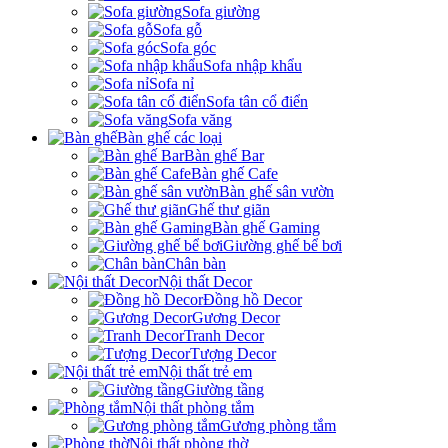
Sofa giường
Sofa gỗ
Sofa góc
Sofa nhập khẩu
Sofa nỉ
Sofa tân cổ điển
Sofa văng
Bàn ghế các loại
Bàn ghế Bar
Bàn ghế Cafe
Bàn ghế sân vườn
Ghế thư giãn
Bàn ghế Gaming
Giường ghế bể bơi
Chân bàn
Nội thất Decor
Đồng hồ Decor
Gương Decor
Tranh Decor
Tượng Decor
Nội thất trẻ em
Giường tầng
Nội thất phòng tắm
Gương phòng tắm
Nội thất phòng thờ