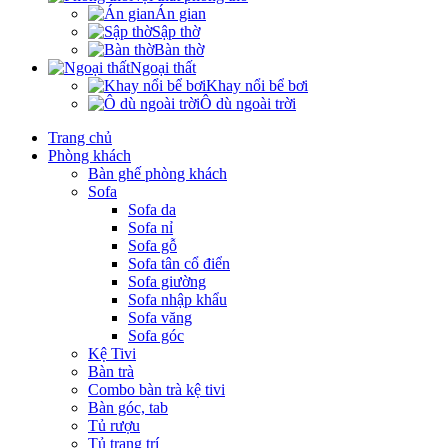
Án gian
Sập thờ
Bàn thờ
Ngoại thất
Khay nổi bể bơi
Ô dù ngoài trời
Trang chủ
Phòng khách
Bàn ghế phòng khách
Sofa
Sofa da
Sofa nỉ
Sofa gỗ
Sofa tân cổ điển
Sofa giường
Sofa nhập khẩu
Sofa văng
Sofa góc
Kệ Tivi
Bàn trà
Combo bàn trà kệ tivi
Bàn góc, tab
Tủ rượu
Tủ trang trí