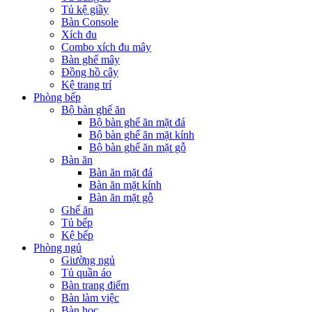
Tủ kệ giầy
Bàn Console
Xích đu
Combo xích đu mây
Bàn ghế mây
Đồng hồ cây
Kệ trang trí
Phòng bếp
Bộ bàn ghế ăn
Bộ bàn ghế ăn mặt đá
Bộ bàn ghế ăn mặt kính
Bộ bàn ghế ăn mặt gỗ
Bàn ăn
Bàn ăn mặt đá
Bàn ăn mặt kính
Bàn ăn mặt gỗ
Ghế ăn
Tủ bếp
Kệ bếp
Phòng ngủ
Giường ngủ
Tủ quần áo
Bàn trang điểm
Bàn làm việc
Bàn học