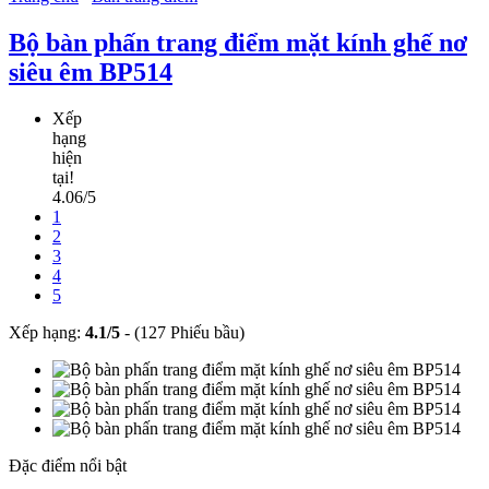
Bộ bàn phấn trang điểm mặt kính ghế nơ
siêu êm BP514
Xếp
hạng
hiện
tại!
4.06/5
1
2
3
4
5
Xếp hạng:
4.1
/
5
-
(127 Phiếu bầu)
Đặc điểm nổi bật