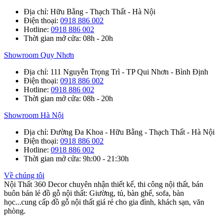
Địa chỉ
: Hữu Bằng - Thạch Thất - Hà Nội
Điện thoại
:
0918 886 002
Hotline
:
0918 886 002
Thời gian mở cửa
: 08h - 20h
Showroom Quy Nhơn
Địa chỉ
: 111 Nguyễn Trọng Trì - TP Qui Nhơn - Bình Định
Điện thoại
:
0918 886 002
Hotline
:
0918 886 002
Thời gian mở cửa
: 08h - 20h
Showroom Hà Nội
Địa chỉ
: Đường Đa Khoa - Hữu Bằng - Thạch Thất - Hà Nội
Điện thoại
:
0918 886 002
Hotline
:
0918 886 002
Thời gian mở cửa
: 9h:00 - 21:30h
Về chúng tôi
Nội Thất 360 Decor chuyên nhận thiết kế, thi công nội thất, bán
buôn bán lẻ đồ gỗ nội thất: Giường, tủ, bàn ghế, sofa, bàn
học...cung cấp đồ gỗ nội thất giá rẻ cho gia đình, khách sạn, văn
phòng.