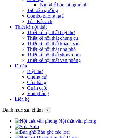
Bàn ghế học thông minh
Tab đầu giường
Combo phòng ngủ
Tủ - Kệ sách
Thiết kế nội thất
Thiết kế nội thất biệt thự
Thiết kế nội thất chung cư
Thiết kế nội thất khách sạn
Thiết kế nội thất nhà phố
Thiết kế nội thất showroom
Thiết kế nội thất văn phòng
Dự án
Biệt thự
Chung cư
Cửa hàng
Quán cafe
Văn phòng
Liên hệ
Danh mục sản phẩm
×
Nội thất văn phòng
Sofa
Bàn ghế các loại
Nội thất Decor