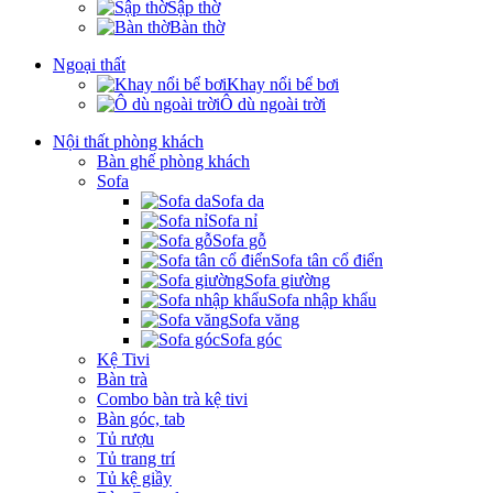
Sập thờ
Bàn thờ
Ngoại thất
Khay nổi bể bơi
Ô dù ngoài trời
Nội thất phòng khách
Bàn ghế phòng khách
Sofa
Sofa da
Sofa nỉ
Sofa gỗ
Sofa tân cổ điển
Sofa giường
Sofa nhập khẩu
Sofa văng
Sofa góc
Kệ Tivi
Bàn trà
Combo bàn trà kệ tivi
Bàn góc, tab
Tủ rượu
Tủ trang trí
Tủ kệ giầy