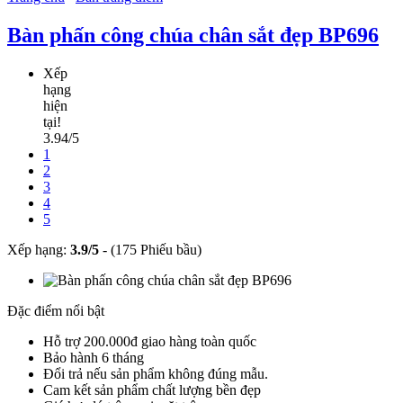
Bàn phấn công chúa chân sắt đẹp BP696
Xếp
hạng
hiện
tại!
3.94/5
1
2
3
4
5
Xếp hạng:
3.9
/
5
-
(175 Phiếu bầu)
Đặc điểm nổi bật
Hỗ trợ 200.000đ giao hàng toàn quốc
Bảo hành 6 tháng
Đổi trả nếu sản phẩm không đúng mẫu.
Cam kết sản phẩm chất lượng bền đẹp