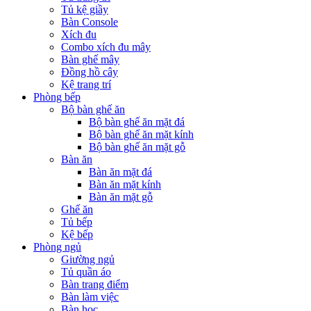
Tủ kệ giầy
Bàn Console
Xích đu
Combo xích đu mây
Bàn ghế mây
Đồng hồ cây
Kệ trang trí
Phòng bếp
Bộ bàn ghế ăn
Bộ bàn ghế ăn mặt đá
Bộ bàn ghế ăn mặt kính
Bộ bàn ghế ăn mặt gỗ
Bàn ăn
Bàn ăn mặt đá
Bàn ăn mặt kính
Bàn ăn mặt gỗ
Ghế ăn
Tủ bếp
Kệ bếp
Phòng ngủ
Giường ngủ
Tủ quần áo
Bàn trang điểm
Bàn làm việc
Bàn học