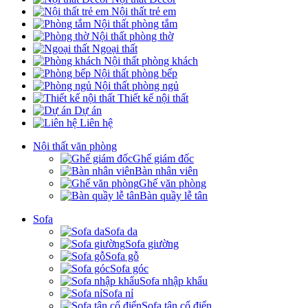
Nội thất trẻ em
Nội thất phòng tắm
Nội thất phòng thờ
Ngoại thất
Nội thất phòng khách
Nội thất phòng bếp
Nội thất phòng ngủ
Thiết kế nội thất
Dự án
Liên hệ
Nội thất văn phòng
Ghế giám đốc
Bàn nhân viên
Ghế văn phòng
Bàn quầy lễ tân
Sofa
Sofa da
Sofa giường
Sofa gỗ
Sofa góc
Sofa nhập khẩu
Sofa nỉ
Sofa tân cổ điển