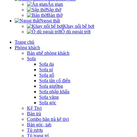
Án gian
Sập thờ
Bàn thờ
Ngoại thất
Khay nổi bể bơi
Ô dù ngoài trời
Trang chủ
Phòng khách
Bàn ghế phòng khách
Sofa
Sofa da
Sofa nỉ
Sofa gỗ
Sofa tân cổ điển
Sofa giường
Sofa nhập khẩu
Sofa văng
Sofa góc
Kệ Tivi
Bàn trà
Combo bàn trà kệ tivi
Bàn góc, tab
Tủ rượu
Tủ trang trí