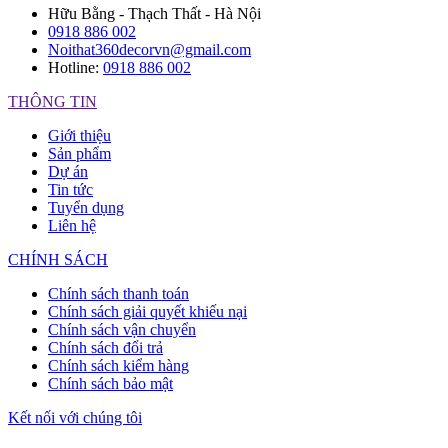
Hữu Bằng - Thạch Thất - Hà Nội
0918 886 002
Noithat360decorvn@gmail.com
Hotline:
0918 886 002
THÔNG TIN
Giới thiệu
Sản phẩm
Dự án
Tin tức
Tuyển dụng
Liên hệ
CHÍNH SÁCH
Chính sách thanh toán
Chính sách giải quyết khiếu nại
Chính sách vận chuyển
Chính sách đổi trả
Chính sách kiểm hàng
Chính sách bảo mật
Kết nối với chúng tôi