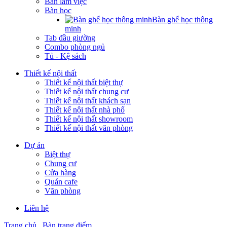
Bàn làm việc
Bàn học
Bàn ghế học thông
minh
Tab đầu giường
Combo phòng ngủ
Tủ - Kệ sách
Thiết kế nội thất
Thiết kế nội thất biệt thự
Thiết kế nội thất chung cư
Thiết kế nội thất khách sạn
Thiết kế nội thất nhà phố
Thiết kế nội thất showroom
Thiết kế nội thất văn phòng
Dự án
Biệt thự
Chung cư
Cửa hàng
Quán cafe
Văn phòng
Liên hệ
Trang chủ
Bàn trang điểm