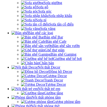
Sofa giường
Sofa gỗ
Sofa góc
Sofa nhập khẩu
Sofa nỉ
Sofa tân cổ điển
Sofa văng
Bàn ghế các loại
Bàn ghế Bar
Bàn ghế Cafe
Bàn ghế sân vườn
Ghế thư giãn
Bàn ghế Gaming
Giường ghế bể bơi
Chân bàn
Nội thất Decor
Đồng hồ Decor
Gương Decor
Tranh Decor
Tượng Decor
Nội thất trẻ em
Giường tầng
Nội thất phòng tắm
Gương phòng tắm
Nội thất phòng thờ