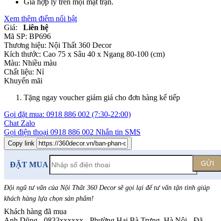
Giá hợp lý trên mọi mặt trận.
Xem thêm điểm nổi bật
Giá:
Liên hệ
Mã SP:
BP696
Thương hiệu:
Nội Thất 360 Decor
Kích thước:
Cao 75 x Sâu 40 x Ngang 80-100 (cm)
Màu:
Nhiều màu
Chất liệu:
Nỉ
Khuyến mãi
Tặng ngay voucher giảm giá cho đơn hàng kế tiếp
Gọi đặt mua:
0918 886 002
(7:30-22:00)
Chat Zalo
Gọi điện thoại
0918 886 002
Nhắn tin SMS
Copy link
GỬI
ĐẶT MUA
Đội ngũ tư vấn của Nội Thất 360 Decor sẽ gọi lại để tư vấn tận tình giúp
khách hàng lựa chọn sản phẩm
!
Khách hàng đã mua
Anh Dũng - 0833xxxxxx
-
Phường Hai Bà Trưng, Hà Nội - Đã