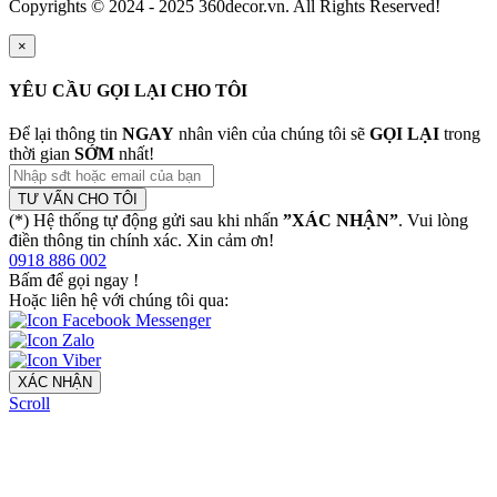
Copyrights © 2024 - 2025 360decor.vn. All Rights Reserved!
×
YÊU CẦU GỌI LẠI CHO TÔI
Để lại thông tin
NGAY
nhân viên của chúng tôi sẽ
GỌI LẠI
trong
thời gian
SỚM
nhất!
TƯ VẤN CHO TÔI
(*) Hệ thống tự động gửi sau khi nhấn
”XÁC NHẬN”
. Vui lòng
điền thông tin chính xác. Xin cảm ơn!
0918 886 002
Bấm để gọi ngay
!
Hoặc liên hệ với chúng tôi qua:
XÁC NHẬN
Scroll