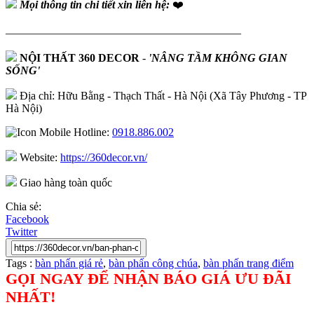
Mọi thông tin chi tiết xin liên hệ:
❤️
—————————————————————
NỘI THẤT 360 DECOR
-
'NÂNG TẦM KHÔNG GIAN
SỐNG'
Địa chỉ: Hữu Bằng - Thạch Thất - Hà Nội (Xã Tây Phương - TP
Hà Nội)
Hotline:
0918.886.002
Website:
https://360decor.vn/
Giao hàng toàn quốc
Chia sẻ:
Facebook
Twitter
Tags :
bàn phấn giá rẻ
,
bàn phấn công chúa
,
bàn phấn trang điểm
GỌI NGAY ĐỂ NHẬN BÁO GIÁ ƯU ĐÃI
NHẤT!