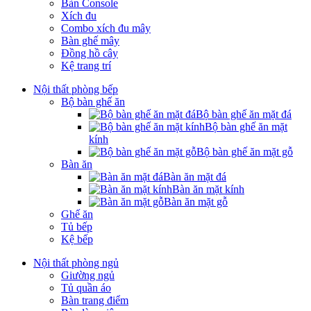
Bàn Console
Xích đu
Combo xích đu mây
Bàn ghế mây
Đồng hồ cây
Kệ trang trí
Nội thất phòng bếp
Bộ bàn ghế ăn
Bộ bàn ghế ăn mặt đá
Bộ bàn ghế ăn mặt
kính
Bộ bàn ghế ăn mặt gỗ
Bàn ăn
Bàn ăn mặt đá
Bàn ăn mặt kính
Bàn ăn mặt gỗ
Ghế ăn
Tủ bếp
Kệ bếp
Nội thất phòng ngủ
Giường ngủ
Tủ quần áo
Bàn trang điểm