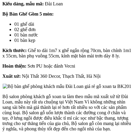
Kiểu dáng, mẫu mã:
Đài Loan
Bộ Bàn Ghế Gồm 5 món:
01 ghế dài
02 ghế đơn
01 bàn nước
01 bàn kẹp
Kích thước:
Ghế to dài 1m7 x ghế ngắn rộng 70cm, bàn chính 1m1
x 55cm, bàn phụ vuông 55cm, kính mặt bàn mài trơn dày 8 ly.
Hoàn thiện:
Sơn PU hoặc đánh Vecni
Xuất xứ:
Nội Thất 360 Decor, Thạch Thất, Hà Nội
Bộ salon phòng khách gỗ xoan ta làm theo mẫu mã xuất xứ từ Đài
Loan, mẫu này rất ưa chuộng tại Việt Nam Vì không những nhìn
sang sài bền mà giá thành lại rẻ hơn rất nhiều so với các sản phẩm
cùng loại. Bộ salon gỗ uốn lượn thành các đường cong ở chân và
tay, ở lưng ngồi được điêu khắc tỉ mỉ các sọc như bậc thang, tượng
trưng cho sự thăng tiến của gia chủ, Bộ salon gỗ còn mang lại nhiều
ý nghĩa, và phong thủy tốt đẹp đến cho ngôi nhà của bạn.