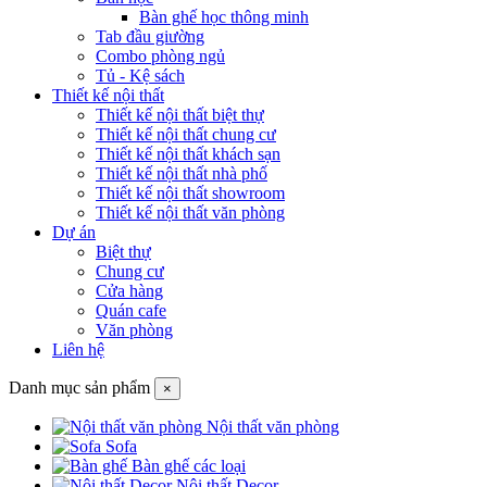
Bàn ghế học thông minh
Tab đầu giường
Combo phòng ngủ
Tủ - Kệ sách
Thiết kế nội thất
Thiết kế nội thất biệt thự
Thiết kế nội thất chung cư
Thiết kế nội thất khách sạn
Thiết kế nội thất nhà phố
Thiết kế nội thất showroom
Thiết kế nội thất văn phòng
Dự án
Biệt thự
Chung cư
Cửa hàng
Quán cafe
Văn phòng
Liên hệ
Danh mục sản phẩm
×
Nội thất văn phòng
Sofa
Bàn ghế các loại
Nội thất Decor