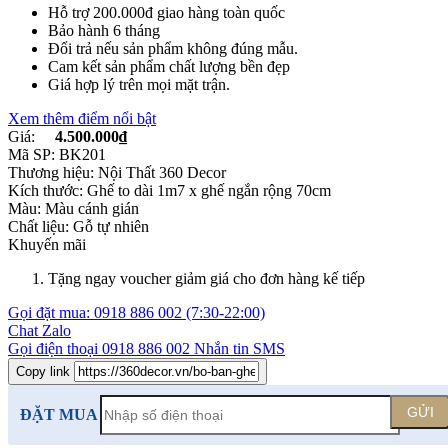
Hỗ trợ 200.000đ giao hàng toàn quốc
Bảo hành 6 tháng
Đổi trả nếu sản phẩm không đúng mẫu.
Cam kết sản phẩm chất lượng bền đẹp
Giá hợp lý trên mọi mặt trận.
Xem thêm điểm nổi bật
Giá:
4.500.000₫
Mã SP:
BK201
Thương hiệu:
Nội Thất 360 Decor
Kích thước:
Ghế to dài 1m7 x ghế ngắn rộng 70cm
Màu:
Màu cánh gián
Chất liệu:
Gỗ tự nhiên
Khuyến mãi
Tặng ngay voucher giảm giá cho đơn hàng kế tiếp
Gọi đặt mua:
0918 886 002
(7:30-22:00)
Chat Zalo
Gọi điện thoại
0918 886 002
Nhắn tin SMS
Copy link
GỬI
ĐẶT MUA