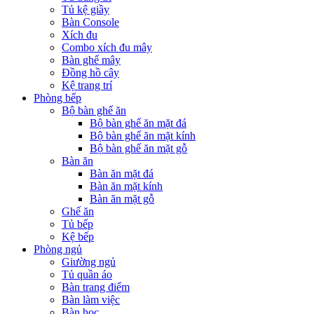
Tủ kệ giầy
Bàn Console
Xích đu
Combo xích đu mây
Bàn ghế mây
Đồng hồ cây
Kệ trang trí
Phòng bếp
Bộ bàn ghế ăn
Bộ bàn ghế ăn mặt đá
Bộ bàn ghế ăn mặt kính
Bộ bàn ghế ăn mặt gỗ
Bàn ăn
Bàn ăn mặt đá
Bàn ăn mặt kính
Bàn ăn mặt gỗ
Ghế ăn
Tủ bếp
Kệ bếp
Phòng ngủ
Giường ngủ
Tủ quần áo
Bàn trang điểm
Bàn làm việc
Bàn học