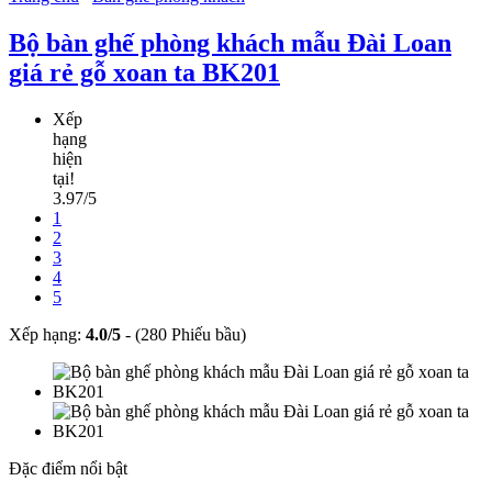
Bộ bàn ghế phòng khách mẫu Đài Loan
giá rẻ gỗ xoan ta BK201
Xếp
hạng
hiện
tại!
3.97/5
1
2
3
4
5
Xếp hạng:
4.0
/
5
-
(280 Phiếu bầu)
Đặc điểm nổi bật