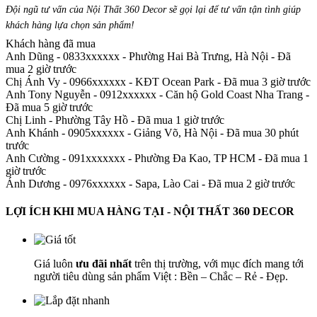
Đội ngũ tư vấn của Nội Thất 360 Decor sẽ gọi lại để tư vấn tận tình giúp
khách hàng lựa chọn sản phẩm
!
Khách hàng đã mua
Anh Dũng - 0833xxxxxx
-
Phường Hai Bà Trưng, Hà Nội - Đã
mua 2 giờ trước
Chị Ánh Vy - 0966xxxxxx
-
KĐT Ocean Park - Đã mua 3 giờ trước
Anh Tony Nguyễn - 0912xxxxxx
-
Căn hộ Gold Coast Nha Trang -
Đã mua 5 giờ trước
Chị Linh
-
Phường Tây Hồ - Đã mua 1 giờ trước
Anh Khánh - 0905xxxxxx
-
Giảng Võ, Hà Nội - Đã mua 30 phút
trước
Anh Cường - 091xxxxxxx
-
Phường Đa Kao, TP HCM - Đã mua 1
giờ trước
Ánh Dương - 0976xxxxxx
-
Sapa, Lào Cai - Đã mua 2 giờ trước
LỢI ÍCH KHI MUA HÀNG TẠI - NỘI THẤT 360 DECOR
Giá luôn
ưu đãi nhất
trên thị trường, với mục đích mang tới
người tiêu dùng sản phẩm Việt : Bền – Chắc – Rẻ - Đẹp.