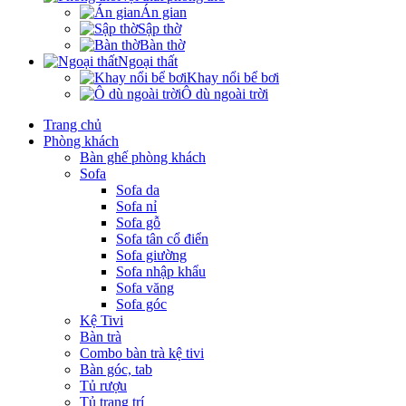
Án gian
Sập thờ
Bàn thờ
Ngoại thất
Khay nổi bể bơi
Ô dù ngoài trời
Trang chủ
Phòng khách
Bàn ghế phòng khách
Sofa
Sofa da
Sofa nỉ
Sofa gỗ
Sofa tân cổ điển
Sofa giường
Sofa nhập khẩu
Sofa văng
Sofa góc
Kệ Tivi
Bàn trà
Combo bàn trà kệ tivi
Bàn góc, tab
Tủ rượu
Tủ trang trí