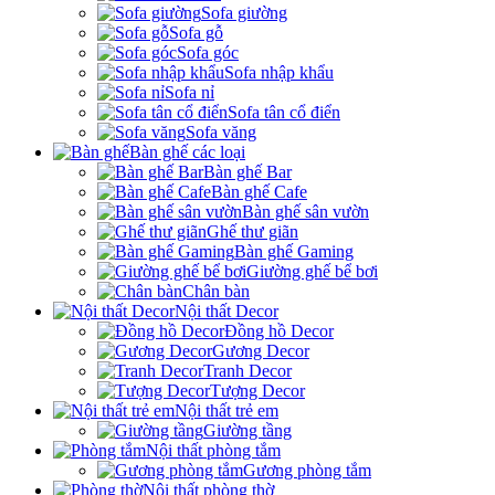
Sofa giường
Sofa gỗ
Sofa góc
Sofa nhập khẩu
Sofa nỉ
Sofa tân cổ điển
Sofa văng
Bàn ghế các loại
Bàn ghế Bar
Bàn ghế Cafe
Bàn ghế sân vườn
Ghế thư giãn
Bàn ghế Gaming
Giường ghế bể bơi
Chân bàn
Nội thất Decor
Đồng hồ Decor
Gương Decor
Tranh Decor
Tượng Decor
Nội thất trẻ em
Giường tầng
Nội thất phòng tắm
Gương phòng tắm
Nội thất phòng thờ