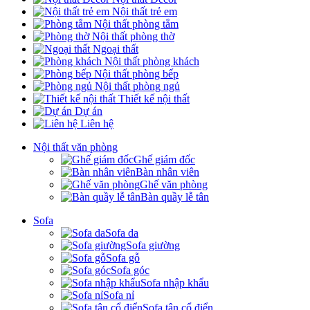
Nội thất trẻ em
Nội thất phòng tắm
Nội thất phòng thờ
Ngoại thất
Nội thất phòng khách
Nội thất phòng bếp
Nội thất phòng ngủ
Thiết kế nội thất
Dự án
Liên hệ
Nội thất văn phòng
Ghế giám đốc
Bàn nhân viên
Ghế văn phòng
Bàn quầy lễ tân
Sofa
Sofa da
Sofa giường
Sofa gỗ
Sofa góc
Sofa nhập khẩu
Sofa nỉ
Sofa tân cổ điển