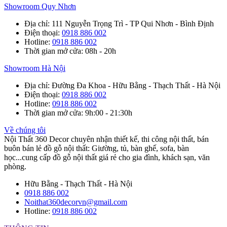
Showroom Quy Nhơn
Địa chỉ
: 111 Nguyễn Trọng Trì - TP Qui Nhơn - Bình Định
Điện thoại
:
0918 886 002
Hotline
:
0918 886 002
Thời gian mở cửa
: 08h - 20h
Showroom Hà Nội
Địa chỉ
: Đường Đa Khoa - Hữu Bằng - Thạch Thất - Hà Nội
Điện thoại
:
0918 886 002
Hotline
:
0918 886 002
Thời gian mở cửa
: 9h:00 - 21:30h
Về chúng tôi
Nội Thất 360 Decor chuyên nhận thiết kế, thi công nội thất, bán
buôn bán lẻ đồ gỗ nội thất: Giường, tủ, bàn ghế, sofa, bàn
học...cung cấp đồ gỗ nội thất giá rẻ cho gia đình, khách sạn, văn
phòng.
Hữu Bằng - Thạch Thất - Hà Nội
0918 886 002
Noithat360decorvn@gmail.com
Hotline:
0918 886 002