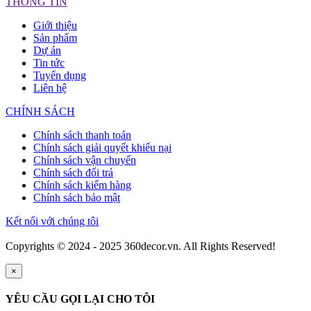
THÔNG TIN
Giới thiệu
Sản phẩm
Dự án
Tin tức
Tuyển dụng
Liên hệ
CHÍNH SÁCH
Chính sách thanh toán
Chính sách giải quyết khiếu nại
Chính sách vận chuyển
Chính sách đổi trả
Chính sách kiểm hàng
Chính sách bảo mật
Kết nối với chúng tôi
Copyrights © 2024 - 2025 360decor.vn. All Rights Reserved!
×
YÊU CẦU GỌI LẠI CHO TÔI