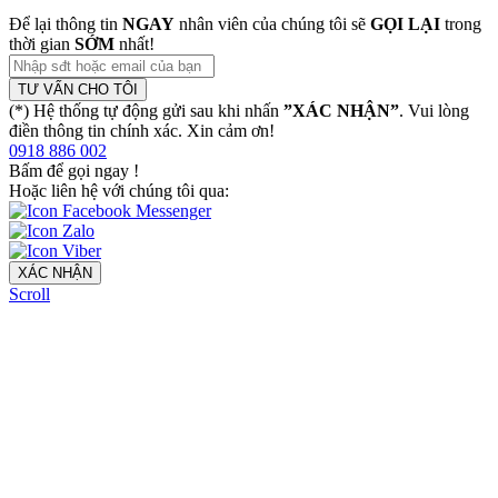
Để lại thông tin
NGAY
nhân viên của chúng tôi sẽ
GỌI LẠI
trong
thời gian
SỚM
nhất!
TƯ VẤN CHO TÔI
(*) Hệ thống tự động gửi sau khi nhấn
”XÁC NHẬN”
. Vui lòng
điền thông tin chính xác. Xin cảm ơn!
0918 886 002
Bấm để gọi ngay
!
Hoặc liên hệ với chúng tôi qua:
XÁC NHẬN
Scroll