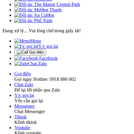
Đang xử lý... Vui lòng chờ trong giây lát!
Menu
Y/c gọi lại
Gọi điện
Facebook
Chat Zalo
Gọi điện
Gọi ngay Hotline: 0918 886 002
Chat Zalo
Để lại lời nhắn qua Zalo
Y/c gọi lại
Yêu cầu gọi lại
Messenger
Chat Messenger
Tiktok
Kênh tiktok
Youtube
Kênh youtube