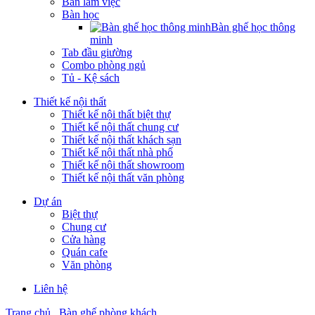
Bàn làm việc
Bàn học
Bàn ghế học thông
minh
Tab đầu giường
Combo phòng ngủ
Tủ - Kệ sách
Thiết kế nội thất
Thiết kế nội thất biệt thự
Thiết kế nội thất chung cư
Thiết kế nội thất khách sạn
Thiết kế nội thất nhà phố
Thiết kế nội thất showroom
Thiết kế nội thất văn phòng
Dự án
Biệt thự
Chung cư
Cửa hàng
Quán cafe
Văn phòng
Liên hệ
Trang chủ
Bàn ghế phòng khách