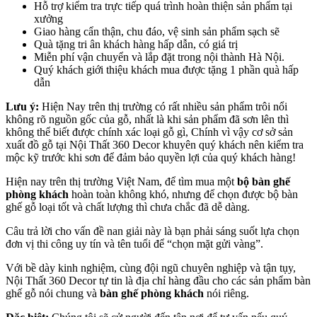
Hỗ trợ kiểm tra trực tiếp quá trình hoàn thiện sản phẩm tại
xưởng
Giao hàng cẩn thận, chu đáo, vệ sinh sản phẩm sạch sẽ
Quà tặng tri ân khách hàng hấp dẫn, có giá trị
Miễn phí vận chuyển và lắp đặt trong nội thành Hà Nội.
Quý khách giới thiệu khách mua được tặng 1 phần quà hấp
dẫn
Lưu ý:
Hiện Nay trên thị trường có rất nhiều sản phẩm trôi nổi
không rõ nguồn gốc của gỗ, nhất là khi sản phẩm đã sơn lên thì
không thể biết được chính xác loại gỗ gì, Chính vì vậy cơ sở sản
xuất đồ gỗ tại Nội Thất 360 Decor khuyên quý khách nên kiểm tra
mộc kỹ trước khi sơn để đảm bảo quyền lợi của quý khách hàng!
Hiện nay trên thị trường Việt Nam, để tìm mua một
bộ bàn ghế
phòng khách
hoàn toàn không khó, nhưng để chọn được bộ bàn
ghế gỗ loại tốt và chất lượng thì chưa chắc đã dễ dàng.
Câu trả lời cho vấn đề nan giải này là bạn phải sáng suốt lựa chọn
đơn vị thi công uy tín và tên tuổi để “chọn mặt gửi vàng”.
Với bề dày kinh nghiệm, cùng đội ngũ chuyên nghiệp và tận tụy,
Nội Thất 360 Decor tự tin là địa chỉ hàng đầu cho các sản phẩm bàn
ghế gỗ nói chung và
bàn ghế phòng khách
nói riêng.