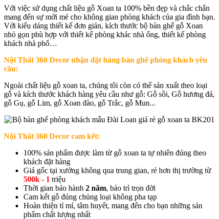
Với việc sử dụng chất liệu gỗ Xoan ta 100% bền đẹp và chắc chắn
mang đến sự mới mẻ cho không gian phòng khách của gia đình bạn.
Với kiểu dáng thiết kế đơn giản, kích thước bộ bàn ghế gỗ Xoan
nhỏ gọn phù hợp với thiết kế phòng khác nhà ống, thiết kế phòng
khách nhà phố…
Nội Thất 360 Decor nhận đặt hàng bàn ghế phòng khách yêu
cầu:
Ngoài chất liệu gỗ xoan ta, chúng tôi còn có thể sản xuất theo loại
gỗ và kích thước khách hàng yêu cầu như gỗ: Gỗ sồi, Gỗ hương đá,
gỗ Gụ, gỗ Lim, gỗ Xoan đào, gỗ Trắc, gỗ Mun...
Nội Thất 360 Decor cam kết:
100% sản phẩm được làm từ gỗ xoan ta tự nhiên đúng theo
khách đặt hàng
Giá gốc tại xưởng không qua trung gian, rẻ hơn thị trường từ
500k - 1
triệu
Thời gian bảo hành
2 năm
, bảo trì trọn đời
Cam kết gỗ đúng chủng loại không pha tạp
Hoàn thiện tỉ mỉ, tâm huyết, mang đến cho bạn những sản
phẩm chất lượng nhất