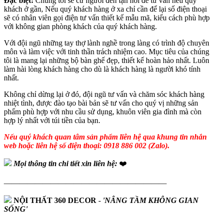
Đặc biệt:
Chúng tôi sẽ cử người đến tận nơi để tư vấn nếu quý
khách ở gần, Nếu quý khách hàng ở xa chỉ cần để lại số điện thoại
sẽ có nhân viên gọi điện tư vấn thiết kế mẫu mã, kiểu cách phù hợp
với không gian phòng khách của quý khách hàng.
Với đội ngũ những tay thợ lành nghề trong làng có trình độ chuyên
môn và làm việc với tinh thần trách nhiệm cao. Mục tiêu của chúng
tôi là mang lại những bộ bàn ghế đẹp, thiết kế hoàn hảo nhất. Luôn
làm hài lòng khách hàng cho dù là khách hàng là người khó tính
nhất.
Không chỉ dừng lại ở đó, đội ngũ tư vấn và chăm sóc khách hàng
nhiệt tình, được đào tạo bài bản sẽ tư vấn cho quý vị những sản
phẩm phù hợp với nhu cầu sử dụng, khuôn viên gia đình mà còn
hợp lý nhất với túi tiền của bạn.
Nếu quý khách quan tâm sản phẩm liên hệ qua khung tin nhắn
web hoặc liên hệ số điện thoại: 0918 886 002 (Zalo).
Mọi thông tin chi tiết xin liên hệ:
❤️
—————————————————————
NỘI THẤT 360 DECOR
-
'NÂNG TẦM KHÔNG GIAN
SỐNG'