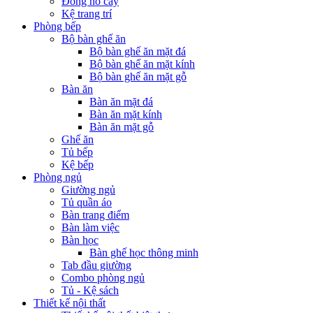
Đồng hồ cây
Kệ trang trí
Phòng bếp
Bộ bàn ghế ăn
Bộ bàn ghế ăn mặt đá
Bộ bàn ghế ăn mặt kính
Bộ bàn ghế ăn mặt gỗ
Bàn ăn
Bàn ăn mặt đá
Bàn ăn mặt kính
Bàn ăn mặt gỗ
Ghế ăn
Tủ bếp
Kệ bếp
Phòng ngủ
Giường ngủ
Tủ quần áo
Bàn trang điểm
Bàn làm việc
Bàn học
Bàn ghế học thông minh
Tab đầu giường
Combo phòng ngủ
Tủ - Kệ sách
Thiết kế nội thất