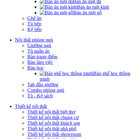
Bàn ăn mặt đá
Bàn ăn mặt kính
Bàn ăn mặt gỗ
Ghế ăn
Tủ bếp
Kệ bếp
Nội thất phòng ngủ
Giường ngủ
Tủ quần áo
Bàn trang điểm
Bàn làm việc
Bàn học
Bàn ghế học thông
minh
Tab đầu giường
Combo phòng ngủ
Tủ - Kệ sách
Thiết kế nội thất
Thiết kế nội thất biệt thự
Thiết kế nội thất chung cư
Thiết kế nội thất khách sạn
Thiết kế nội thất nhà phố
Thiết kế nội thất showroom