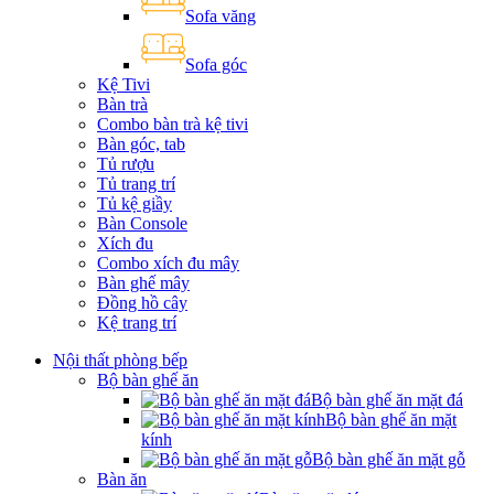
Sofa văng
Sofa góc
Kệ Tivi
Bàn trà
Combo bàn trà kệ tivi
Bàn góc, tab
Tủ rượu
Tủ trang trí
Tủ kệ giầy
Bàn Console
Xích đu
Combo xích đu mây
Bàn ghế mây
Đồng hồ cây
Kệ trang trí
Nội thất phòng bếp
Bộ bàn ghế ăn
Bộ bàn ghế ăn mặt đá
Bộ bàn ghế ăn mặt
kính
Bộ bàn ghế ăn mặt gỗ
Bàn ăn