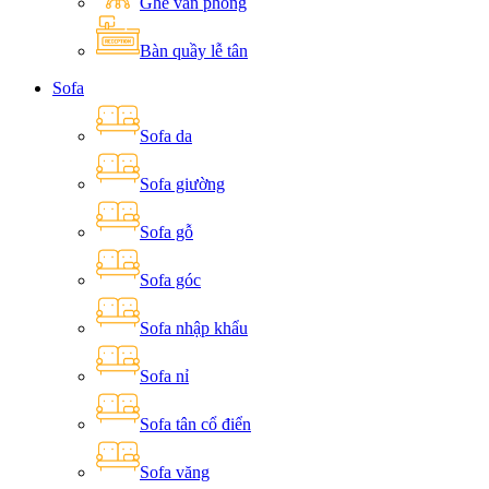
Ghế văn phòng
Bàn quầy lễ tân
Sofa
Sofa da
Sofa giường
Sofa gỗ
Sofa góc
Sofa nhập khẩu
Sofa nỉ
Sofa tân cổ điển
Sofa văng