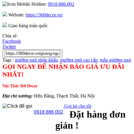
Hotline:
0918.886.002
Website:
https://360decor.vn/
Giao hàng toàn quốc
Chia sẻ:
Facebook
Twitter
Tags :
giường ngủ nhập khẩu
,
giường ngủ cao cấp
,
mẫu giường ngủ
GỌI NGAY ĐỂ NHẬN BÁO GIÁ ƯU ĐÃI
NHẤT!
Nội Thất 360 Decor
Địa chỉ xưởng:
Hữu Bằng, Thạch Thất, Hà Nội
Gọi lại cho tôi
Đặt hàng đơn
0918 886 002
giản !