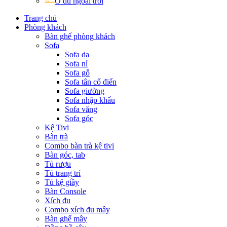
Ô dù ngoài trời
Trang chủ
Phòng khách
Bàn ghế phòng khách
Sofa
Sofa da
Sofa nỉ
Sofa gỗ
Sofa tân cổ điển
Sofa giường
Sofa nhập khẩu
Sofa văng
Sofa góc
Kệ Tivi
Bàn trà
Combo bàn trà kệ tivi
Bàn góc, tab
Tủ rượu
Tủ trang trí
Tủ kệ giầy
Bàn Console
Xích đu
Combo xích đu mây
Bàn ghế mây