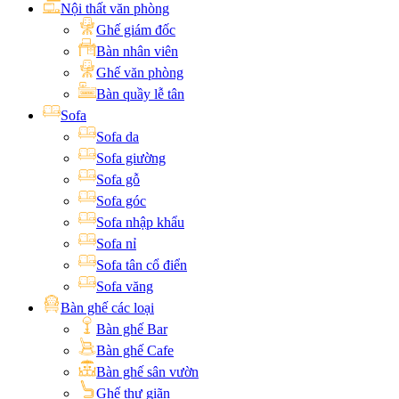
Nội thất văn phòng
Ghế giám đốc
Bàn nhân viên
Ghế văn phòng
Bàn quầy lễ tân
Sofa
Sofa da
Sofa giường
Sofa gỗ
Sofa góc
Sofa nhập khẩu
Sofa nỉ
Sofa tân cổ điển
Sofa văng
Bàn ghế các loại
Bàn ghế Bar
Bàn ghế Cafe
Bàn ghế sân vườn
Ghế thư giãn