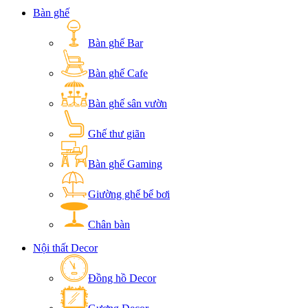
Bàn ghế
Bàn ghế Bar
Bàn ghế Cafe
Bàn ghế sân vườn
Ghế thư giãn
Bàn ghế Gaming
Giường ghế bể bơi
Chân bàn
Nội thất Decor
Đồng hồ Decor