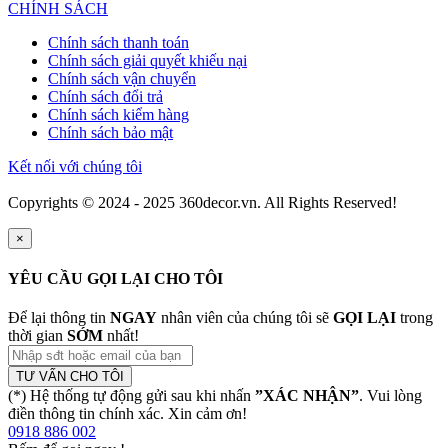
CHÍNH SÁCH
Chính sách thanh toán
Chính sách giải quyết khiếu nại
Chính sách vận chuyển
Chính sách đổi trả
Chính sách kiểm hàng
Chính sách bảo mật
Kết nối với chúng tôi
Copyrights © 2024 - 2025 360decor.vn. All Rights Reserved!
×
YÊU CẦU GỌI LẠI CHO TÔI
Để lại thông tin
NGAY
nhân viên của chúng tôi sẽ
GỌI LẠI
trong
thời gian
SỚM
nhất!
TƯ VẤN CHO TÔI
(*) Hệ thống tự động gửi sau khi nhấn
”XÁC NHẬN”
. Vui lòng
điền thông tin chính xác. Xin cảm ơn!
0918 886 002