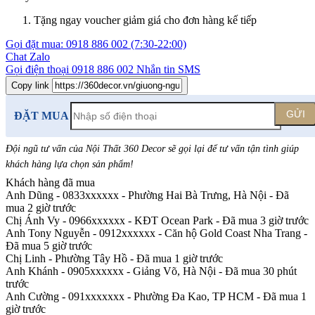
Tặng ngay voucher giảm giá cho đơn hàng kế tiếp
Gọi đặt mua:
0918 886 002
(7:30-22:00)
Chat Zalo
Gọi điện thoại
0918 886 002
Nhắn tin SMS
Copy link
GỬI
ĐẶT MUA
Đội ngũ tư vấn của Nội Thất 360 Decor sẽ gọi lại để tư vấn tận tình giúp
khách hàng lựa chọn sản phẩm
!
Khách hàng đã mua
Anh Dũng - 0833xxxxxx
-
Phường Hai Bà Trưng, Hà Nội - Đã
mua 2 giờ trước
Chị Ánh Vy - 0966xxxxxx
-
KĐT Ocean Park - Đã mua 3 giờ trước
Anh Tony Nguyễn - 0912xxxxxx
-
Căn hộ Gold Coast Nha Trang -
Đã mua 5 giờ trước
Chị Linh
-
Phường Tây Hồ - Đã mua 1 giờ trước
Anh Khánh - 0905xxxxxx
-
Giảng Võ, Hà Nội - Đã mua 30 phút
trước
Anh Cường - 091xxxxxxx
-
Phường Đa Kao, TP HCM - Đã mua 1
giờ trước