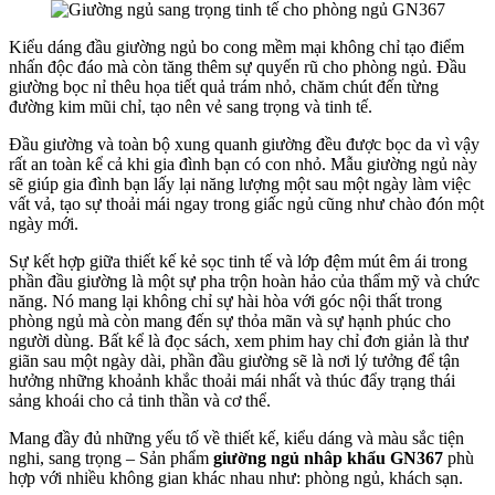
Kiểu dáng đầu giường ngủ bo cong mềm mại không chỉ tạo điểm
nhấn độc đáo mà còn tăng thêm sự quyến rũ cho phòng ngủ. Đầu
giường bọc nỉ thêu họa tiết quả trám nhỏ, chăm chút đến từng
đường kim mũi chỉ, tạo nên vẻ sang trọng và tinh tế.
Đầu giường và toàn bộ xung quanh giường đều được bọc da vì vậy
rất an toàn kể cả khi gia đình bạn có con nhỏ. Mẫu giường ngủ này
sẽ giúp gia đình bạn lấy lại năng lượng một sau một ngày làm việc
vất vả, tạo sự thoải mái ngay trong giấc ngủ cũng như chào đón một
ngày mới.
Sự kết hợp giữa thiết kế kẻ sọc tinh tế và lớp đệm mút êm ái trong
phần đầu giường là một sự pha trộn hoàn hảo của thẩm mỹ và chức
năng. Nó mang lại không chỉ sự hài hòa với góc nội thất trong
phòng ngủ mà còn mang đến sự thỏa mãn và sự hạnh phúc cho
người dùng. Bất kể là đọc sách, xem phim hay chỉ đơn giản là thư
giãn sau một ngày dài, phần đầu giường sẽ là nơi lý tưởng để tận
hưởng những khoảnh khắc thoải mái nhất và thúc đẩy trạng thái
sảng khoái cho cả tinh thần và cơ thể.
Mang đầy đủ những yếu tố về thiết kế, kiểu dáng và màu sắc tiện
nghi, sang trọng – Sản phẩm
giường ngủ nhâp khẩu GN367
phù
hợp với nhiều không gian khác nhau như: phòng ngủ, khách sạn.