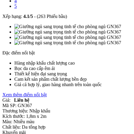
4
5
Xếp hạng:
4.1
/
5
-
(263 Phiếu bầu)
Đặc điểm nổi bật
Hàng nhập khẩu chất lượng cao
Bọc da cao cấp êm ái
Thiết kế hiện đại sang trọng
Cam kết sản phẩm chất lượng bền đẹp
Giá cả hợp lý, giao hàng nhanh trên toàn quốc
Xem thêm điểm nổi bật
Giá:
Liên hệ
Mã SP:
GN367
Thương hiệu:
Nhập khẩu
Kích thước:
1,8m x 2m
Màu:
Nhiều màu
Chất liệu:
Da tổng hợp
Khuyến mãi