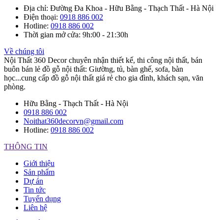
Địa chỉ
: Đường Đa Khoa - Hữu Bằng - Thạch Thất - Hà Nội
Điện thoại
:
0918 886 002
Hotline
:
0918 886 002
Thời gian mở cửa
: 9h:00 - 21:30h
Về chúng tôi
Nội Thất 360 Decor chuyên nhận thiết kế, thi công nội thất, bán
buôn bán lẻ đồ gỗ nội thất: Giường, tủ, bàn ghế, sofa, bàn
học...cung cấp đồ gỗ nội thất giá rẻ cho gia đình, khách sạn, văn
phòng.
Hữu Bằng - Thạch Thất - Hà Nội
0918 886 002
Noithat360decorvn@gmail.com
Hotline:
0918 886 002
THÔNG TIN
Giới thiệu
Sản phẩm
Dự án
Tin tức
Tuyển dụng
Liên hệ