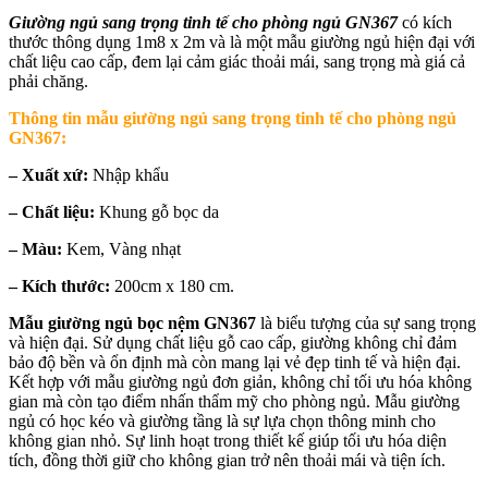
Giường ngủ sang trọng tinh tế cho phòng ngủ GN367
có kích
thước thông dụng 1m8 x 2m và là một mẫu giường ngủ hiện đại với
chất liệu cao cấp, đem lại cảm giác thoải mái, sang trọng mà giá cả
phải chăng.
Thông tin mẫu g
iường ngủ sang trọng tinh tế cho phòng ngủ
GN367
:
– Xuất xứ:
Nhập khẩu
– Chất liệu:
Khung gỗ bọc da
– Màu:
Kem, Vàng nhạt
– Kích thước:
200cm x 180 cm.
Mẫu giường ngủ bọc nệm GN367
là biểu tượng của sự sang trọng
và hiện đại. Sử dụng chất liệu gỗ cao cấp, giường không chỉ đảm
bảo độ bền và ổn định mà còn mang lại vẻ đẹp tinh tế và hiện đại.
Kết hợp với mẫu giường ngủ đơn giản, không chỉ tối ưu hóa không
gian mà còn tạo điểm nhấn thẩm mỹ cho phòng ngủ. Mẫu giường
ngủ có học kéo và giường tầng là sự lựa chọn thông minh cho
không gian nhỏ. Sự linh hoạt trong thiết kế giúp tối ưu hóa diện
tích, đồng thời giữ cho không gian trở nên thoải mái và tiện ích.