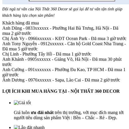
Đội ngũ tư vấn của Nội Thất 360 Decor sẽ gọi lại để tư vấn tận tình giúp
khách hàng lựa chọn sản phẩm
!
Khách hàng đã mua
Anh Dũng - 0833xxxxxx
-
Phường Hai Bà Trưng, Hà Nội - Đã
mua 2 giờ trước
Chị Ánh Vy - 0966xxxxxx
-
KĐT Ocean Park - Đã mua 3 giờ trước
Anh Tony Nguyễn - 0912xxxxxx
-
Căn hộ Gold Coast Nha Trang -
Đã mua 5 giờ trước
Chị Linh
-
Phường Tây Hồ - Đã mua 1 giờ trước
Anh Khánh - 0905xxxxxx
-
Giảng Võ, Hà Nội - Đã mua 30 phút
trước
Anh Cường - 091xxxxxxx
-
Phường Đa Kao, TP HCM - Đã mua 1
giờ trước
Ánh Dương - 0976xxxxxx
-
Sapa, Lào Cai - Đã mua 2 giờ trước
LỢI ÍCH KHI MUA HÀNG TẠI - NỘI THẤT 360 DECOR
Giá luôn
ưu đãi nhất
trên thị trường, với mục đích mang tới
người tiêu dùng sản phẩm Việt : Bền – Chắc – Rẻ - Đẹp.