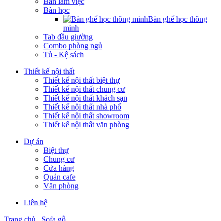
Bàn làm việc
Bàn học
Bàn ghế học thông
minh
Tab đầu giường
Combo phòng ngủ
Tủ - Kệ sách
Thiết kế nội thất
Thiết kế nội thất biệt thự
Thiết kế nội thất chung cư
Thiết kế nội thất khách sạn
Thiết kế nội thất nhà phố
Thiết kế nội thất showroom
Thiết kế nội thất văn phòng
Dự án
Biệt thự
Chung cư
Cửa hàng
Quán cafe
Văn phòng
Liên hệ
Trang chủ
Sofa gỗ