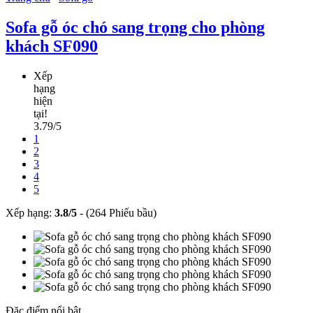
Sofa gỗ óc chó sang trọng cho phòng
khách SF090
Xếp
hạng
hiện
tại!
3.79/5
1
2
3
4
5
Xếp hạng:
3.8
/
5
-
(264 Phiếu bầu)
Đặc điểm nổi bật