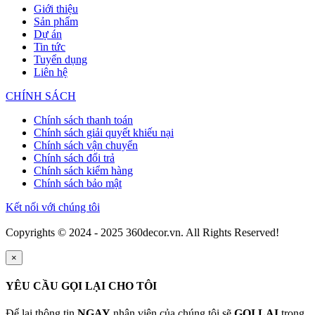
Giới thiệu
Sản phẩm
Dự án
Tin tức
Tuyển dụng
Liên hệ
CHÍNH SÁCH
Chính sách thanh toán
Chính sách giải quyết khiếu nại
Chính sách vận chuyển
Chính sách đổi trả
Chính sách kiểm hàng
Chính sách bảo mật
Kết nối với chúng tôi
Copyrights © 2024 - 2025 360decor.vn. All Rights Reserved!
×
YÊU CẦU GỌI LẠI CHO TÔI
Để lại thông tin
NGAY
nhân viên của chúng tôi sẽ
GỌI LẠI
trong