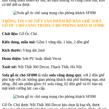
một vùng thiên nhiên kỳ thú, ảo diệu nhưng vô cùng cuốn hút, khó
có thể dứt ra được.
THÔNG TIN CHI TIẾT SẢN PHẨM BỘ BÀN GHẾ SOFA
GỖ ÓC CHÓ SANG TRỌNG CHO PHÒNG KHÁCH SF090
:
Chất liệu:
Gỗ Óc Chó
Kiểu dáng, mẫu mã:
Gồm 1 văng dài, 1 bàn, 2 đôn ghế
Kích thước:
Văng dài 2m4
Hoàn thiện:
Sơn PU hoặc đánh Vecni
Xuất xứ:
Nội Thất 360 Decor, Thạch Thất, Hà Nội
Sofa gỗ óc chó SF090
là mẫu
sofa văng dáng quỳ
, với 2 đôn ghế
phù hợp với các không gian phòng khách nhà phố thương mại, nhà
riêng...Bộ sản phẩm gồm: 01 sofa văng, 02 đôn ghế và 01 bàn trà
mặt kính cường lực cao cấp.
Gỗ Óc Chó được Nội Thất 360 Decor lựa chọn là loại tốt, được