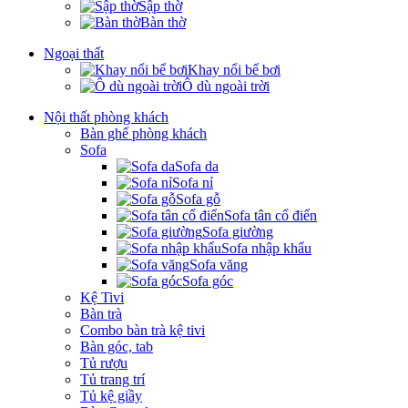
Sập thờ
Bàn thờ
Ngoại thất
Khay nổi bể bơi
Ô dù ngoài trời
Nội thất phòng khách
Bàn ghế phòng khách
Sofa
Sofa da
Sofa nỉ
Sofa gỗ
Sofa tân cổ điển
Sofa giường
Sofa nhập khẩu
Sofa văng
Sofa góc
Kệ Tivi
Bàn trà
Combo bàn trà kệ tivi
Bàn góc, tab
Tủ rượu
Tủ trang trí
Tủ kệ giầy