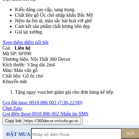
Kiểu dáng cao cấp, sang trọng
Chất liệu gỗ Óc chó nhập khẩu Bắc Mỹ
Nệm da êm ái, màu sắc hài hoà với ghế
Cam kết sản phẩm chất lượng bền đẹp
Giá tại xưởng
Xem thêm điểm nổi bật
Giá:
Liên hệ
Mã SP:
SF090
Thương hiệu:
Nội Thất 360 Decor
Kích thước:
Văng dài 2m4
Màu:
Màu vân gỗ
Chất liệu:
Gỗ óc chó
Khuyến mãi
Tặng ngay voucher giảm giá cho đơn hàng kế tiếp
Gọi đặt mua:
0918 886 002
(7:30-22:00)
Chat Zalo
Gọi điện thoại
0918 886 002
Nhắn tin SMS
Copy link
GỬI
ĐẶT MUA