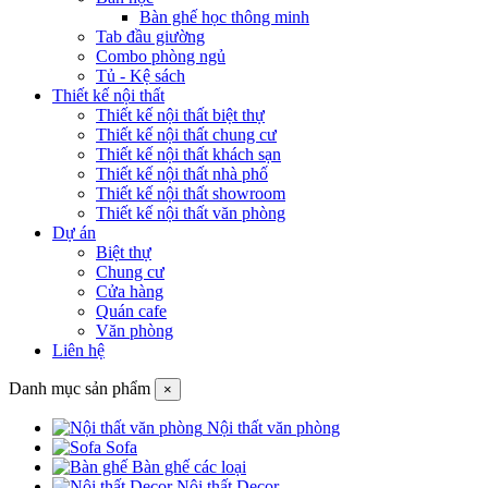
Bàn ghế học thông minh
Tab đầu giường
Combo phòng ngủ
Tủ - Kệ sách
Thiết kế nội thất
Thiết kế nội thất biệt thự
Thiết kế nội thất chung cư
Thiết kế nội thất khách sạn
Thiết kế nội thất nhà phố
Thiết kế nội thất showroom
Thiết kế nội thất văn phòng
Dự án
Biệt thự
Chung cư
Cửa hàng
Quán cafe
Văn phòng
Liên hệ
Danh mục sản phẩm
×
Nội thất văn phòng
Sofa
Bàn ghế các loại
Nội thất Decor