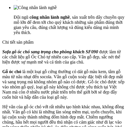
Đội ngũ
công nhân lành nghề
, sản xuất trên dây chuyền quy
mô lớn để đem tới cho quý khách những sản phẩm đúng thời
gian yêu câu, đúng chất lượng và đúng kiểu dáng mà mình
yêu thích.
Chi tiết sản phẩm
Sofa gỗ óc chó sang trọng cho phòng khách SF090
được làm từ
các chất liệu gỗ Óc Chó tự nhiên cao cấp. Vân gỗ đẹp, sắc nét thể
hiện được sự mạnh mẽ và cá tính của gia chủ.
Gỗ óc chó
là một loại gỗ cứng thường có dát gỗ màu kem, tâm gỗ
màu từ nâu nhạt đến socola. Vân gỗ cuộn xoáy đặc biệt rất đẹp mắt
và sang trọng mà không nhóm gỗ nào có được. Gỗ óc chó được xếp
vào nhóm gỗ quý, loại gỗ này không chỉ được yêu thích tại Việt
Nam mà còn ở nhiều nước phát triển trên thế giới bởi sẻ đẹp đầy
cuốn hút và hấp dẫn của loại gỗ này.
Hệ vân của gỗ óc chó với rất nhiều tạo hình khác nhau, không đồng
nhất. Vân gỗ có khi là những làn sóng mềm mại, uyển chuyển, khi
lại cuộn xoáy thành những đốm hình đẹp mắt. Chiêm ngưỡng
chúng, hầu hết mọi người đều thú nhận có cảm giác như đi lạc vào