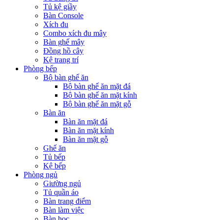
Tủ kệ giầy
Bàn Console
Xích đu
Combo xích đu mây
Bàn ghế mây
Đồng hồ cây
Kệ trang trí
Phòng bếp
Bộ bàn ghế ăn
Bộ bàn ghế ăn mặt đá
Bộ bàn ghế ăn mặt kính
Bộ bàn ghế ăn mặt gỗ
Bàn ăn
Bàn ăn mặt đá
Bàn ăn mặt kính
Bàn ăn mặt gỗ
Ghế ăn
Tủ bếp
Kệ bếp
Phòng ngủ
Giường ngủ
Tủ quần áo
Bàn trang điểm
Bàn làm việc
Bàn học