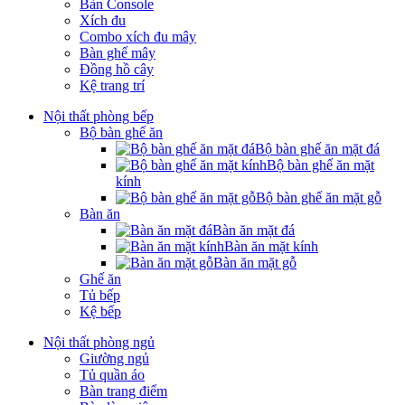
Bàn Console
Xích đu
Combo xích đu mây
Bàn ghế mây
Đồng hồ cây
Kệ trang trí
Nội thất phòng bếp
Bộ bàn ghế ăn
Bộ bàn ghế ăn mặt đá
Bộ bàn ghế ăn mặt
kính
Bộ bàn ghế ăn mặt gỗ
Bàn ăn
Bàn ăn mặt đá
Bàn ăn mặt kính
Bàn ăn mặt gỗ
Ghế ăn
Tủ bếp
Kệ bếp
Nội thất phòng ngủ
Giường ngủ
Tủ quần áo
Bàn trang điểm