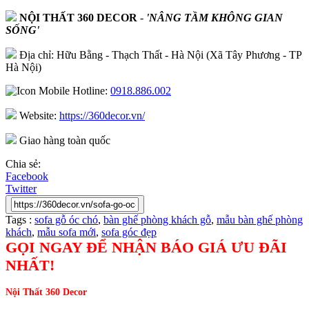
NỘI THẤT 360 DECOR
-
'NÂNG TẦM KHÔNG GIAN
SỐNG'
Địa chỉ: Hữu Bằng - Thạch Thất - Hà Nội (Xã Tây Phương - TP
Hà Nội)
Hotline:
0918.886.002
Website:
https://360decor.vn/
Giao hàng toàn quốc
Chia sẻ:
Facebook
Twitter
Tags :
sofa gỗ óc chó
,
bàn ghế phòng khách gỗ
,
mẫu bàn ghế phòng
khách
,
mẫu sofa mới
,
sofa góc đẹp
GỌI NGAY ĐỂ NHẬN BÁO GIÁ ƯU ĐÃI
NHẤT!
Nội Thất 360 Decor