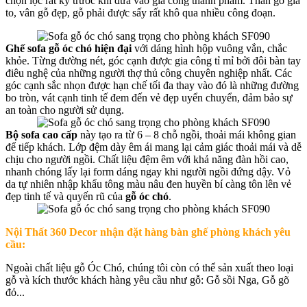
chọn lọc rất kỹ trước khi đưa vào gia công thành phẩm. Thân gỗ già
to, vân gỗ đẹp, gỗ phải được sấy rất khô qua nhiều công đoạn.
Ghế sofa gỗ óc chó hiện đại
với dáng hình hộp vuông vắn, chắc
khỏe. Từng đường nét, góc cạnh được gia công tỉ mỉ bởi đôi bàn tay
điêu nghệ của những người thợ thủ công chuyên nghiệp nhất. Các
góc cạnh sắc nhọn được hạn chế tối đa thay vào đó là những đường
bo tròn, vát cạnh tinh tế đem đến vẻ đẹp uyển chuyển, đảm bảo sự
an toàn cho người sử dụng.
Bộ sofa cao cấp
này tạo ra từ 6 – 8 chỗ ngồi, thoải mái không gian
để tiếp khách. Lớp đệm dày êm ái mang lại cảm giác thoải mái và dễ
chịu cho người ngồi. Chất liệu đệm êm với khả năng đàn hồi cao,
nhanh chóng lấy lại form dáng ngay khi người ngồi đứng dậy. Vỏ
da tự nhiên nhập khẩu tông màu nâu đen huyền bí càng tôn lên vẻ
đẹp tinh tế và quyến rũ của
gỗ óc chó
.
Nội Thất 360 Decor nhận đặt hàng bàn ghế phòng khách yêu
cầu:
Ngoài chất liệu gỗ Óc Chó, chúng tôi còn có thể sản xuất theo loại
gỗ và kích thước khách hàng yêu cầu như gỗ: Gỗ sồi Nga, Gỗ gõ
đỏ...