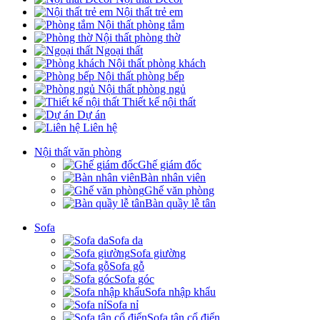
Nội thất trẻ em
Nội thất phòng tắm
Nội thất phòng thờ
Ngoại thất
Nội thất phòng khách
Nội thất phòng bếp
Nội thất phòng ngủ
Thiết kế nội thất
Dự án
Liên hệ
Nội thất văn phòng
Ghế giám đốc
Bàn nhân viên
Ghế văn phòng
Bàn quầy lễ tân
Sofa
Sofa da
Sofa giường
Sofa gỗ
Sofa góc
Sofa nhập khẩu
Sofa nỉ
Sofa tân cổ điển