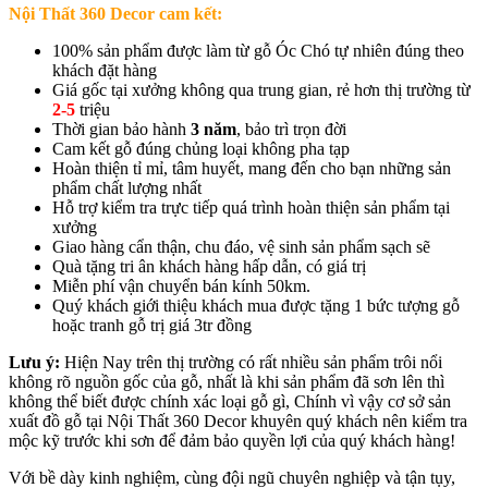
Nội Thất 360 Decor cam kết:
100% sản phẩm được làm từ gỗ Óc Chó tự nhiên đúng theo
khách đặt hàng
Giá gốc tại xưởng không qua trung gian, rẻ hơn thị trường từ
2-5
triệu
Thời gian bảo hành
3 năm
, bảo trì trọn đời
Cam kết gỗ đúng chủng loại không pha tạp
Hoàn thiện tỉ mỉ, tâm huyết, mang đến cho bạn những sản
phẩm chất lượng nhất
Hỗ trợ kiểm tra trực tiếp quá trình hoàn thiện sản phẩm tại
xưởng
Giao hàng cẩn thận, chu đáo, vệ sinh sản phẩm sạch sẽ
Quà tặng tri ân khách hàng hấp dẫn, có giá trị
Miễn phí vận chuyển bán kính 50km.
Quý khách giới thiệu khách mua được tặng 1 bức tượng gỗ
hoặc tranh gỗ trị giá 3tr đồng
Lưu ý:
Hiện Nay trên thị trường có rất nhiều sản phẩm trôi nổi
không rõ nguồn gốc của gỗ, nhất là khi sản phẩm đã sơn lên thì
không thể biết được chính xác loại gỗ gì, Chính vì vậy cơ sở sản
xuất đồ gỗ tại Nội Thất 360 Decor khuyên quý khách nên kiểm tra
mộc kỹ trước khi sơn để đảm bảo quyền lợi của quý khách hàng!
Với bề dày kinh nghiệm, cùng đội ngũ chuyên nghiệp và tận tụy,