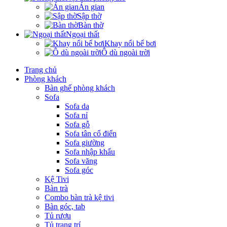
Án gian
Sập thờ
Bàn thờ
Ngoại thất
Khay nổi bể bơi
Ô dù ngoài trời
Trang chủ
Phòng khách
Bàn ghế phòng khách
Sofa
Sofa da
Sofa nỉ
Sofa gỗ
Sofa tân cổ điển
Sofa giường
Sofa nhập khẩu
Sofa văng
Sofa góc
Kệ Tivi
Bàn trà
Combo bàn trà kệ tivi
Bàn góc, tab
Tủ rượu
Tủ trang trí