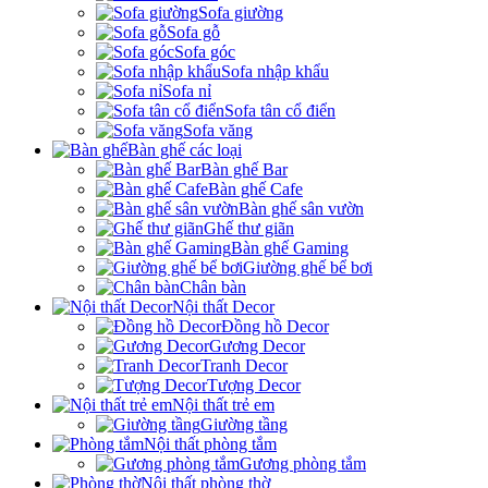
Sofa giường
Sofa gỗ
Sofa góc
Sofa nhập khẩu
Sofa nỉ
Sofa tân cổ điển
Sofa văng
Bàn ghế các loại
Bàn ghế Bar
Bàn ghế Cafe
Bàn ghế sân vườn
Ghế thư giãn
Bàn ghế Gaming
Giường ghế bể bơi
Chân bàn
Nội thất Decor
Đồng hồ Decor
Gương Decor
Tranh Decor
Tượng Decor
Nội thất trẻ em
Giường tầng
Nội thất phòng tắm
Gương phòng tắm
Nội thất phòng thờ