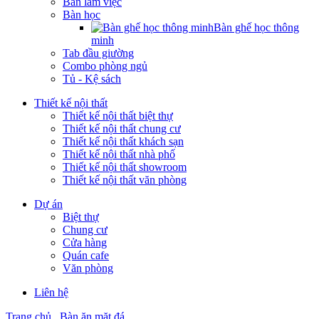
Bàn làm việc
Bàn học
Bàn ghế học thông
minh
Tab đầu giường
Combo phòng ngủ
Tủ - Kệ sách
Thiết kế nội thất
Thiết kế nội thất biệt thự
Thiết kế nội thất chung cư
Thiết kế nội thất khách sạn
Thiết kế nội thất nhà phố
Thiết kế nội thất showroom
Thiết kế nội thất văn phòng
Dự án
Biệt thự
Chung cư
Cửa hàng
Quán cafe
Văn phòng
Liên hệ
Trang chủ
Bàn ăn mặt đá