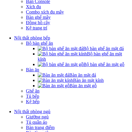
Bàn Console
Xích đu
Combo xích đu mây
Bàn ghế mây
Đồng hồ cây
Kệ trang trí
Nội thất phòng bếp
Bộ bàn ghế ăn
Bộ bàn ghế ăn mặt đá
Bộ bàn ghế ăn mặt
kính
Bộ bàn ghế ăn mặt gỗ
Bàn ăn
Bàn ăn mặt đá
Bàn ăn mặt kính
Bàn ăn mặt gỗ
Ghế ăn
Tủ bếp
Kệ bếp
Nội thất phòng ngủ
Giường ngủ
Tủ quần áo
Bàn trang điểm