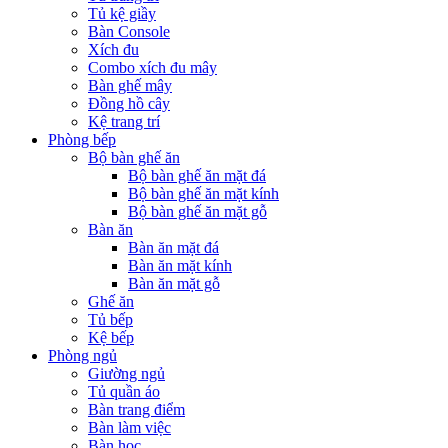
Tủ kệ giầy
Bàn Console
Xích đu
Combo xích đu mây
Bàn ghế mây
Đồng hồ cây
Kệ trang trí
Phòng bếp
Bộ bàn ghế ăn
Bộ bàn ghế ăn mặt đá
Bộ bàn ghế ăn mặt kính
Bộ bàn ghế ăn mặt gỗ
Bàn ăn
Bàn ăn mặt đá
Bàn ăn mặt kính
Bàn ăn mặt gỗ
Ghế ăn
Tủ bếp
Kệ bếp
Phòng ngủ
Giường ngủ
Tủ quần áo
Bàn trang điểm
Bàn làm việc
Bàn học