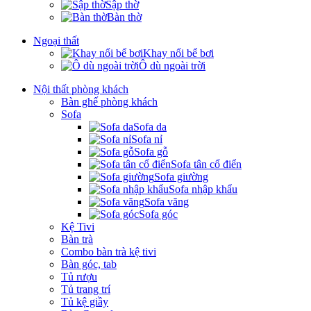
Sập thờ
Bàn thờ
Ngoại thất
Khay nổi bể bơi
Ô dù ngoài trời
Nội thất phòng khách
Bàn ghế phòng khách
Sofa
Sofa da
Sofa nỉ
Sofa gỗ
Sofa tân cổ điển
Sofa giường
Sofa nhập khẩu
Sofa văng
Sofa góc
Kệ Tivi
Bàn trà
Combo bàn trà kệ tivi
Bàn góc, tab
Tủ rượu
Tủ trang trí
Tủ kệ giầy