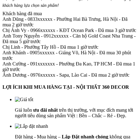
khách hàng lựa chọn sản phẩm
!
Khách hàng đã mua
Anh Dũng - 0833xxxxxx
-
Phường Hai Bà Trưng, Hà Nội - Đã
mua 2 giờ trước
Chị Ánh Vy - 0966xxxxxx
-
KĐT Ocean Park - Đã mua 3 giờ trước
Anh Tony Nguyễn - 0912xxxxxx
-
Căn hộ Gold Coast Nha Trang -
Đã mua 5 giờ trước
Chị Linh
-
Phường Tây Hồ - Đã mua 1 giờ trước
Anh Khánh - 0905xxxxxx
-
Giảng Võ, Hà Nội - Đã mua 30 phút
trước
Anh Cường - 091xxxxxxx
-
Phường Đa Kao, TP HCM - Đã mua 1
giờ trước
Ánh Dương - 0976xxxxxx
-
Sapa, Lào Cai - Đã mua 2 giờ trước
LỢI ÍCH KHI MUA HÀNG TẠI - NỘI THẤT 360 DECOR
Giá luôn
ưu đãi nhất
trên thị trường, với mục đích mang tới
người tiêu dùng sản phẩm Việt : Bền – Chắc – Rẻ - Đẹp.
Đặt hàng - Mua hàng –
Lắp Đặt nhanh chóng
không qua