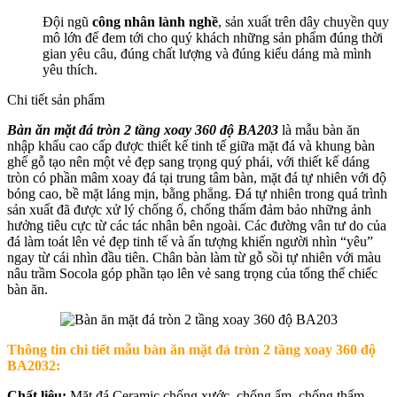
Đội ngũ
công nhân lành nghề
, sản xuất trên dây chuyền quy
mô lớn để đem tới cho quý khách những sản phẩm đúng thời
gian yêu câu, đúng chất lượng và đúng kiểu dáng mà mình
yêu thích.
Chi tiết sản phẩm
Bàn ăn mặt đá tròn 2 tầng xoay 360 độ BA203
là mẫu bàn ăn
nhập khẩu cao cấp được thiết kế tinh tế giữa mặt đá và khung bàn
ghế gỗ tạo nên một vẻ đẹp sang trọng quý phái, với thiết kế dáng
tròn có phần mâm xoay đá tại trung tâm bàn, mặt đá tự nhiên với độ
bóng cao, bề mặt láng mịn, bằng phẳng. Đá tự nhiên trong quá trình
sản xuất đã được xử lý chống ố, chống thấm đảm bảo những ảnh
hưởng tiêu cực từ các tác nhân bên ngoài. Các đường vân tư do của
đá làm toát lên vẻ đẹp tinh tế và ấn tượng khiến người nhìn “yêu”
ngay từ cái nhìn đầu tiên. Chân bàn làm từ gỗ sồi tự nhiên với màu
nâu trầm Socola góp phần tạo lên vẻ sang trọng của tổng thể chiếc
bàn ăn.
Thông tin chi tiết
mẫu bàn ăn mặt đá tròn 2 tầng xoay 360 độ
BA2032
:
Chất liệu:
Mặt đá Ceramic chống xước, chống ẩm, chống thấm,