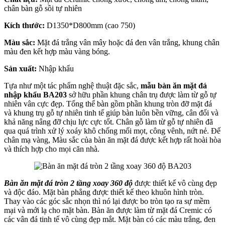
chân bàn gỗ sồi tự nhiên
Kích thước:
D1350*D800mm (cao 750)
Màu sắc:
Mặt đá trắng vân mây hoặc đá đen vân trắng, khung chân
màu đen kết hợp màu vàng bóng.
Sản xuất:
Nhập khẩu
Tựa như một tác phẩm nghệ thuật đặc sắc,
mẫu bàn ăn mặt đá
nhập khẩu BA203
sở hữu phần khung chân trụ được làm từ gỗ tự
nhiên vân cực đẹp. Tổng thể bàn gồm phần khung tròn đỡ mặt đá
và khung trụ gỗ tự nhiên tinh tế giúp bàn luôn bền vững, cân đối và
khả năng nâng đỡ chịu lực cực tốt. Chân gỗ làm từ gỗ tự nhiên đã
qua quá trình xử lý xoáy khô chống mối mọt, công vênh, nứt nẻ. Đế
chân mạ vàng, Màu sắc của bàn ăn mặt đá được kết hợp rất hoài hòa
và thích hợp cho mọi căn nhà.
Bàn ăn mặt đá tròn 2 tầng xoay 360 độ
được thiết kế vô cùng đẹp
và độc đáo. Mặt bàn phẳng được thiết kế theo khuôn hình tròn.
Thay vào các góc sắc nhọn thì nó lại được bo tròn tạo ra sự mềm
mại và mới lạ cho mặt bàn. Bàn ăn được làm từ mặt đá Cremic có
các vân đá tinh tế vô cùng đẹp mắt. Mặt bàn có các màu trắng, đen