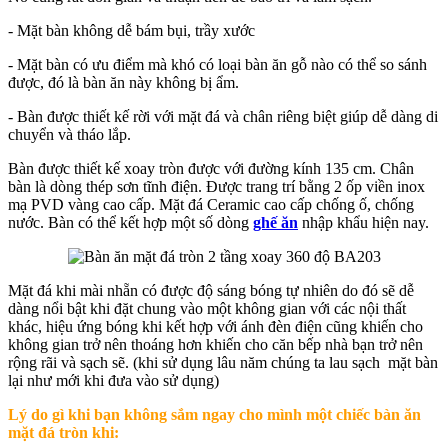
- Mặt bàn không dễ bám bụi, trầy xước
- Mặt bàn có ưu điểm mà khó có loại bàn ăn gỗ nào có thể so sánh
được, đó là bàn ăn này không bị ẩm.
- Bàn được thiết kế rời với mặt đá và chân riêng biệt giúp dễ dàng di
chuyển và tháo lắp.
Bàn được thiết kế xoay tròn được với đường kính 135 cm. Chân
bàn là dòng thép sơn tĩnh điện. Được trang trí bằng 2 ốp viền inox
mạ PVD vàng cao cấp. Mặt đá Ceramic cao cấp chống ố, chống
nước. Bàn có thể kết hợp một số dòng
ghế ăn
nhập khẩu hiện nay.
Mặt đá khi mài nhẵn có được độ sáng bóng tự nhiên do đó sẽ dễ
dàng nổi bật khi đặt chung vào một không gian với các nội thất
khác, hiệu ứng bóng khi kết hợp với ánh đèn điện cũng khiến cho
không gian trở nên thoáng hơn khiến cho căn bếp nhà bạn trở nên
rộng rãi và sạch sẽ. (khi sử dụng lâu năm chúng ta lau sạch mặt bàn
lại như mới khi đưa vào sử dụng)
Lý do gì khi bạn không sắm ngay cho mình một chiếc bàn ăn
mặt đá tròn khi: