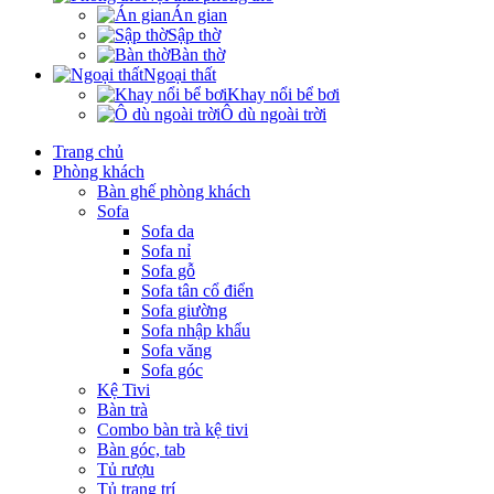
Án gian
Sập thờ
Bàn thờ
Ngoại thất
Khay nổi bể bơi
Ô dù ngoài trời
Trang chủ
Phòng khách
Bàn ghế phòng khách
Sofa
Sofa da
Sofa nỉ
Sofa gỗ
Sofa tân cổ điển
Sofa giường
Sofa nhập khẩu
Sofa văng
Sofa góc
Kệ Tivi
Bàn trà
Combo bàn trà kệ tivi
Bàn góc, tab
Tủ rượu
Tủ trang trí