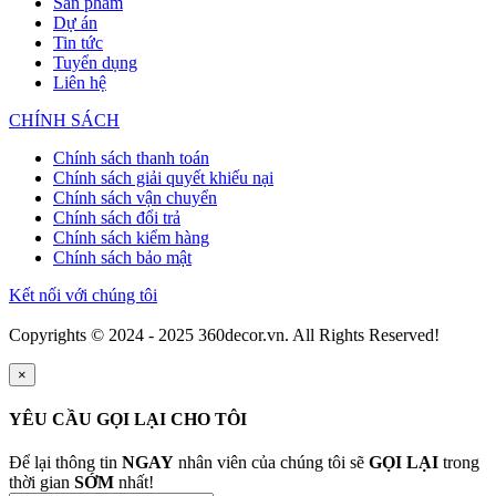
Sản phẩm
Dự án
Tin tức
Tuyển dụng
Liên hệ
CHÍNH SÁCH
Chính sách thanh toán
Chính sách giải quyết khiếu nại
Chính sách vận chuyển
Chính sách đổi trả
Chính sách kiểm hàng
Chính sách bảo mật
Kết nối với chúng tôi
Copyrights © 2024 - 2025 360decor.vn. All Rights Reserved!
×
YÊU CẦU GỌI LẠI CHO TÔI
Để lại thông tin
NGAY
nhân viên của chúng tôi sẽ
GỌI LẠI
trong
thời gian
SỚM
nhất!