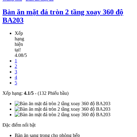
Bàn ăn mặt đá tròn 2 tầng xoay 360 độ
BA203
Xếp
hạng
hiện
tại!
4.08/5
1
2
3
4
5
Xếp hạng:
4.1
/
5
-
(132 Phiếu bầu)
Đặc điểm nổi bật
Bàn ăn sang trọng cho phòng bếp