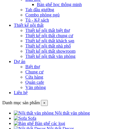
Bàn ghế học thông minh
Tab đầu giường
Combo phòng ngủ
Tủ - Kệ sách
Thiết kế nội thất
Thiết kế nội thất biệt thự
Thiết kế nội thất chung cư
Thiết kế nội thất khách sạn
Thiết kế nội thất nhà phố
Thiết kế nội thất showroom
Thiết kế nội thất văn phòng
Dự án
Biệt thự
Chung cư
Cửa hàng
Quán cafe
Văn phòng
Liên hệ
Danh mục sản phẩm
×
Nội thất văn phòng
Sofa
Bàn ghế các loại
Nội thất Decor