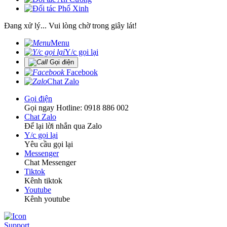
Đang xử lý... Vui lòng chờ trong giây lát!
Menu
Y/c gọi lại
Gọi điện
Facebook
Chat Zalo
Gọi điện
Gọi ngay Hotline: 0918 886 002
Chat Zalo
Để lại lời nhắn qua Zalo
Y/c gọi lại
Yêu cầu gọi lại
Messenger
Chat Messenger
Tiktok
Kênh tiktok
Youtube
Kênh youtube