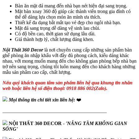
Bàn ăn mặt đá mang đến nhà bạn nét hiện đại sang trọng.
Mặt bàn xoay 360 độ giúp các thành viên trong gia đình có
thể dễ dàng lựa chọn món ăn mình ưa thích.
Thiết kế đa dạng bắt mắt tạo vẻ đẹp cho ngôi nhà bạn.
Mặt đá sang trọng dễ dàng vệ sinh lau chùi.
Có độ bền cao, thời gian sử dụng lâu dài.
Giá thành hợp lý, chất lượng đáng khen.
Nội Thất 360 Decor
là nơi chuyên cung cấp những sản phẩm bàn
ghế phòng ăn nhập khẩu với đầy đủ phong cách, kiểu dáng khác
nhau, với mong muốn mang đến cho không gian phòng bếp nhà bạn
trở nên sang trọng, chúng tôi luôn mang đến cho khách hàng những
mẫu sản phẩm cao cấp, chất lượng.
Nếu quý khách quan tâm sản phẩm liên hệ qua khung tin nhắn
web hoặc liên hệ số điện thoại: 0918 886 002(Zalo).
Mọi thông tin chi tiết xin liên hệ:
❤️
—————————————————————
NỘI THẤT 360 DECOR
-
'NÂNG TẦM KHÔNG GIAN
SỐNG'