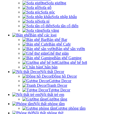
Sofa giường
Sofa gỗ
Sofa góc
Sofa nhập khẩu
Sofa nỉ
Sofa tân cổ điển
Sofa văng
Bàn ghế các loại
Bàn ghế Bar
Bàn ghế Cafe
Bàn ghế sân vườn
Ghế thư giãn
Bàn ghế Gaming
Giường ghế bể bơi
Chân bàn
Nội thất Decor
Đồng hồ Decor
Gương Decor
Tranh Decor
Tượng Decor
Nội thất trẻ em
Giường tầng
Nội thất phòng tắm
Gương phòng tắm
Nội thất phòng thờ