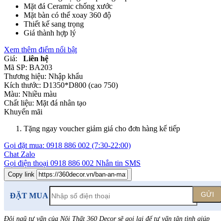
Mặt đá Ceramic chống xước
Mặt bàn có thể xoay 360 độ
Thiết kế sang trọng
Giá thành hợp lý
Xem thêm điểm nổi bật
Giá:
Liên hệ
Mã SP:
BA203
Thương hiệu:
Nhập khẩu
Kích thước:
D1350*D800 (cao 750)
Màu:
Nhiều màu
Chất liệu:
Mặt đá nhân tạo
Khuyến mãi
Tặng ngay voucher giảm giá cho đơn hàng kế tiếp
Gọi đặt mua:
0918 886 002
(7:30-22:00)
Chat Zalo
Gọi điện thoại
0918 886 002
Nhắn tin SMS
Copy link
GỬI
ĐẶT MUA
Đội ngũ tư vấn của Nội Thất 360 Decor sẽ gọi lại để tư vấn tận tình giúp