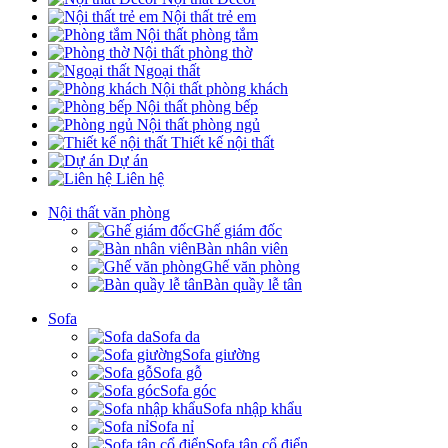
Nội thất trẻ em
Nội thất phòng tắm
Nội thất phòng thờ
Ngoại thất
Nội thất phòng khách
Nội thất phòng bếp
Nội thất phòng ngủ
Thiết kế nội thất
Dự án
Liên hệ
Nội thất văn phòng
Ghế giám đốc
Bàn nhân viên
Ghế văn phòng
Bàn quầy lễ tân
Sofa
Sofa da
Sofa giường
Sofa gỗ
Sofa góc
Sofa nhập khẩu
Sofa nỉ
Sofa tân cổ điển