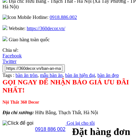
Địa chỉ: Hữu Bằng - Thạch Thất - Hà Nội (Xã Tây Phương - TP
Hà Nội)
Hotline:
0918.886.002
Website:
https://360decor.vn/
Giao hàng toàn quốc
Chia sẻ:
Facebook
Twitter
Tags :
bàn ăn tròn
,
mẫu bàn ăn
,
bàn ăn hiện đại
,
bàn ăn đẹp
GỌI NGAY ĐỂ NHẬN BÁO GIÁ ƯU ĐÃI
NHẤT!
Nội Thất 360 Decor
Địa chỉ xưởng:
Hữu Bằng, Thạch Thất, Hà Nội
Gọi lại cho tôi
Đặt hàng đơn
0918 886 002