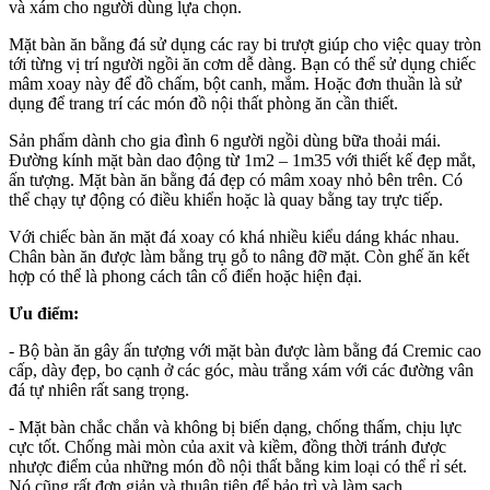
và xám cho người dùng lựa chọn.
Mặt bàn ăn bằng đá sử dụng các ray bi trượt giúp cho việc quay tròn
tới từng vị trí người ngồi ăn cơm dễ dàng. Bạn có thể sử dụng chiếc
mâm xoay này để đồ chấm, bột canh, mắm. Hoặc đơn thuần là sử
dụng để trang trí các món đồ nội thất phòng ăn cần thiết.
Sản phẩm dành cho gia đình 6 người ngồi dùng bữa thoải mái.
Đường kính mặt bàn dao động từ 1m2 – 1m35 với thiết kế đẹp mắt,
ấn tượng. Mặt bàn ăn bằng đá đẹp có mâm xoay nhỏ bên trên. Có
thể chạy tự động có điều khiển hoặc là quay bằng tay trực tiếp.
Với chiếc bàn ăn mặt đá xoay có khá nhiều kiểu dáng khác nhau.
Chân bàn ăn được làm bằng trụ gỗ to nâng đỡ mặt. Còn ghế ăn kết
hợp có thể là phong cách tân cổ điển hoặc hiện đại.
Ưu điểm:
- Bộ bàn ăn gây ấn tượng với mặt bàn được làm bằng đá Cremic cao
cấp, dày đẹp, bo cạnh ở các góc, màu trắng xám với các đường vân
đá tự nhiên rất sang trọng.
- Mặt bàn chắc chắn và không bị biến dạng, chống thấm, chịu lực
cực tốt. Chống mài mòn của axit và kiềm, đồng thời tránh được
nhược điểm của những món đồ nội thất bằng kim loại có thể rỉ sét.
Nó cũng rất đơn giản và thuận tiên để bảo trì và làm sạch.