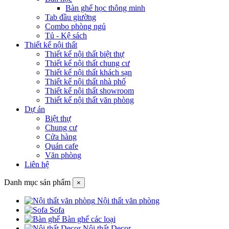
Bàn ghế học thông minh
Tab đầu giường
Combo phòng ngủ
Tủ - Kệ sách
Thiết kế nội thất
Thiết kế nội thất biệt thự
Thiết kế nội thất chung cư
Thiết kế nội thất khách sạn
Thiết kế nội thất nhà phố
Thiết kế nội thất showroom
Thiết kế nội thất văn phòng
Dự án
Biệt thự
Chung cư
Cửa hàng
Quán cafe
Văn phòng
Liên hệ
Danh mục sản phẩm
×
Nội thất văn phòng
Sofa
Bàn ghế các loại
Nội thất Decor