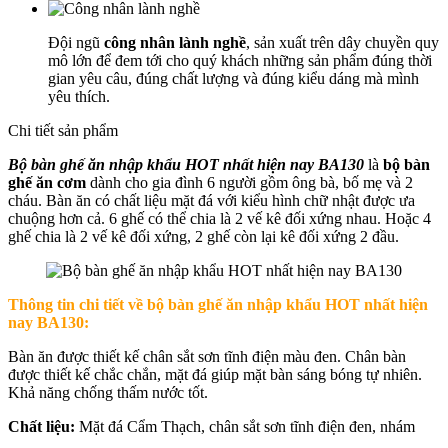
Đội ngũ
công nhân lành nghề
, sản xuất trên dây chuyền quy
mô lớn để đem tới cho quý khách những sản phẩm đúng thời
gian yêu câu, đúng chất lượng và đúng kiểu dáng mà mình
yêu thích.
Chi tiết sản phẩm
Bộ bàn ghế ăn nhập khẩu HOT nhất hiện nay BA130
là
bộ bàn
ghế ăn cơm
dành cho gia đình 6 người gồm ông bà, bố mẹ và 2
cháu. Bàn ăn có chất liệu mặt đá với kiểu hình chữ nhật được ưa
chuộng hơn cả. 6 ghế có thể chia là 2 vế kê đối xứng nhau. Hoặc 4
ghế chia là 2 vế kê đối xứng, 2 ghế còn lại kê đối xứng 2 đầu.
Thông tin chi tiết về b
ộ bàn ghế ăn nhập khẩu HOT nhất hiện
nay BA130:
Bàn ăn được thiết kế chân sắt sơn tĩnh điện màu đen. Chân bàn
được thiết kế chắc chắn, mặt đá giúp mặt bàn sáng bóng tự nhiên.
Khả năng chống thấm nước tốt.
Chất liệu:
Mặt đá Cẩm Thạch, chân sắt sơn tĩnh điện đen, nhám