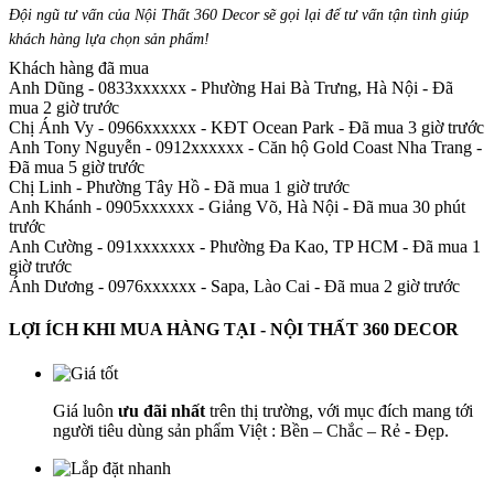
Đội ngũ tư vấn của Nội Thất 360 Decor sẽ gọi lại để tư vấn tận tình giúp
khách hàng lựa chọn sản phẩm
!
Khách hàng đã mua
Anh Dũng - 0833xxxxxx
-
Phường Hai Bà Trưng, Hà Nội - Đã
mua 2 giờ trước
Chị Ánh Vy - 0966xxxxxx
-
KĐT Ocean Park - Đã mua 3 giờ trước
Anh Tony Nguyễn - 0912xxxxxx
-
Căn hộ Gold Coast Nha Trang -
Đã mua 5 giờ trước
Chị Linh
-
Phường Tây Hồ - Đã mua 1 giờ trước
Anh Khánh - 0905xxxxxx
-
Giảng Võ, Hà Nội - Đã mua 30 phút
trước
Anh Cường - 091xxxxxxx
-
Phường Đa Kao, TP HCM - Đã mua 1
giờ trước
Ánh Dương - 0976xxxxxx
-
Sapa, Lào Cai - Đã mua 2 giờ trước
LỢI ÍCH KHI MUA HÀNG TẠI - NỘI THẤT 360 DECOR
Giá luôn
ưu đãi nhất
trên thị trường, với mục đích mang tới
người tiêu dùng sản phẩm Việt : Bền – Chắc – Rẻ - Đẹp.