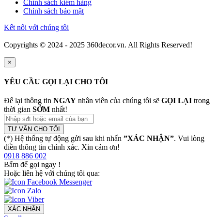
Chính sách kiểm hàng
Chính sách bảo mật
Kết nối với chúng tôi
Copyrights © 2024 - 2025 360decor.vn. All Rights Reserved!
×
YÊU CẦU GỌI LẠI CHO TÔI
Để lại thông tin
NGAY
nhân viên của chúng tôi sẽ
GỌI LẠI
trong
thời gian
SỚM
nhất!
TƯ VẤN CHO TÔI
(*) Hệ thống tự động gửi sau khi nhấn
”XÁC NHẬN”
. Vui lòng
điền thông tin chính xác. Xin cảm ơn!
0918 886 002
Bấm để gọi ngay
!
Hoặc liên hệ với chúng tôi qua:
XÁC NHẬN