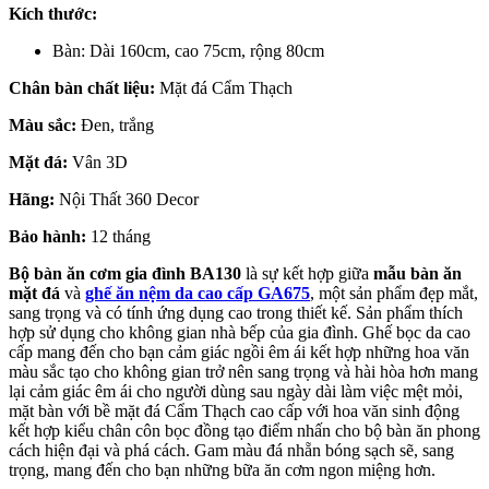
Kích thước:
Bàn: Dài 160cm, cao 75cm, rộng 80cm
Chân bàn chất liệu:
Mặt đá Cẩm Thạch
Màu sắc:
Đen, trắng
Mặt đá:
Vân 3D
Hãng:
Nội Thất 360 Decor
Bảo hành:
12 tháng
Bộ bàn ăn cơm gia đình BA130
là sự kết hợp giữa
mẫu bàn ăn
mặt đá
và
ghế ăn nệm da cao cấp GA675
, một sản phẩm đẹp mắt,
sang trọng và có tính ứng dụng cao trong thiết kế. Sản phẩm thích
hợp sử dụng cho không gian nhà bếp của gia đình. Ghế bọc da cao
cấp mang đến cho bạn cảm giác ngồi êm ái kết hợp những hoa văn
màu sắc tạo cho không gian trở nên sang trọng và hài hòa hơn mang
lại cảm giác êm ái cho người dùng sau ngày dài làm việc mệt mỏi,
mặt bàn với bề mặt đá Cẩm Thạch cao cấp với hoa văn sinh động
kết hợp kiểu chân côn bọc đồng tạo điểm nhấn cho bộ bàn ăn phong
cách hiện đại và phá cách. Gam màu đá nhẵn bóng sạch sẽ, sang
trọng, mang đến cho bạn những bữa ăn cơm ngon miệng hơn.