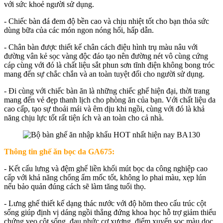
với sức khoẻ người sử dụng.
- Chiếc bàn đá đem độ bền cao và chịu nhiệt tốt cho bạn thỏa sức
dùng bữa của các món ngon nóng hổi, hấp dẫn.
- Chân bàn được thiết kế chân cách điệu hình trụ màu nâu với
đường vân kẻ sọc vàng độc đáo tạo nên đường nét vô cùng cứng
cáp cùng với đó là chất liệu sắt phun sơn tĩnh điện không bong tróc
mang đến sự chắc chắn và an toàn tuyệt đối cho người sử dụng.
- Đi cùng với chiếc bàn ăn là những chiếc ghế hiện đại, thời trang
mang đến vẻ đẹp thanh lịch cho phòng ăn của bạn. Với chất liệu da
cao cấp, tạo sự thoải mái và êm dịu khi ngồi, cùng với đó là khả
năng chịu lực tốt rất tiện ích và an toàn cho cả nhà.
Thông tin ghế ăn bọc da GA675:
- Kết cấu lưng và đệm ghế liền khối mút bọc da công nghiệp cao
cấp với khả năng chống ẩm mốc tốt, không lo phai màu, xẹp lún
nếu bảo quản đúng cách sẽ làm tăng tuổi thọ.
- Lưng ghế thiết kế dạng thác nước với độ hõm theo cấu trúc cột
sống giúp định vị dáng ngồi thẳng đứng khoa học hỗ trợ giảm thiểu
chứng vẹo cột sống, đau nhức cơ xương, điểm xuyến sọc màu dọc