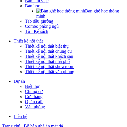
Bàn làm việc
Bàn học
Bàn ghế học thông
minh
Tab đầu giường
Combo phòng ngủ
Tủ - Kệ sách
Thiết kế nội thất
Thiết kế nội thất biệt thự
Thiết kế nội thất chung cư
Thiết kế nội thất khách sạn
Thiết kế nội thất nhà phố
Thiết kế nội thất showroom
Thiết kế nội thất văn phòng
Dự án
Biệt thự
Chung cư
Cửa hàng
Quán cafe
Văn phòng
Liên hệ
Trang chủ
Bộ bàn ghế ăn mặt đá