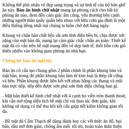
Không thể phủ nhận vẻ đẹp sang trọng và sự tinh tế của bộ bàn ghế
ăn này.
Bàn ăn hình chữ nhật
mang lại phong cách cho bất kỳ
phòng ăn nào, đem đến cảm giác ấm cúng, yêu thương bên cạnh
những người thân quây quần bên nhau với bữa cơm gia đình là một
điều thiêng liêng nhất mà chúng ta luôn chờ đợi hàng ngày.
Khung và chân bàn chất liệu sắt sơn tĩnh điện bền bỉ, chịu được sức
nặng của mặt bàn đá, mang lại cảm giác chắc chắn an toàn. Thiết kế
mặt đá có vân trên bề mặt mang đến vẻ đẹp tinh tế, thổi hồn cơn gió
thiên nhiên vào không gian phòng ăn nhà bạn.
Thông tin bàn ăn mặt đá:
Bàn ăn có cấu tạo chung gồm 2 phần chính là phần khung bàn và
mặt bàn, trong đó phần khung bàn làm từ kim loại là thép rất cứng
và bền. Phần khung được liên kết với nhau bằng các thang và mũi
hàn trực tiếp, tiếp đến được sơn phủ sơn tĩnh điện chống han gỉ.
- Mặt bàn thiết kế hình chữ nhật với 4 cạnh bo viền tròn thanh thoát,
khi cần mở rộng diện tích bề mặt chỉ vài thao tác đơn giản, khi
không sử dụng có thể thu hồi kết cấu giúp tiết kiệm không gian tối
đa.
- Bề mặt đá Cẩm Thạch dễ dàng đánh bay các vết thức ăn đổ, bụi
bẩn, dầu mỡ đơn giản, chống ẩm mốc tối ưu, hoàn toàn thân thiện