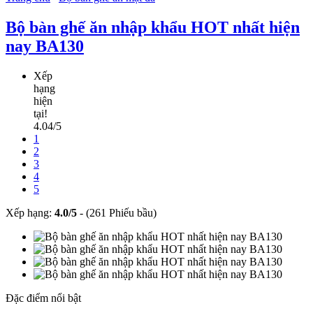
Bộ bàn ghế ăn nhập khẩu HOT nhất hiện
nay BA130
Xếp
hạng
hiện
tại!
4.04/5
1
2
3
4
5
Xếp hạng:
4.0
/
5
-
(261 Phiếu bầu)
Đặc điểm nổi bật