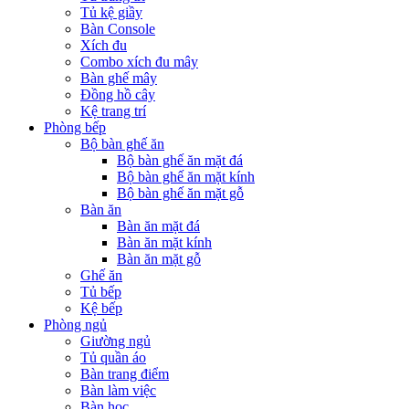
Tủ kệ giầy
Bàn Console
Xích đu
Combo xích đu mây
Bàn ghế mây
Đồng hồ cây
Kệ trang trí
Phòng bếp
Bộ bàn ghế ăn
Bộ bàn ghế ăn mặt đá
Bộ bàn ghế ăn mặt kính
Bộ bàn ghế ăn mặt gỗ
Bàn ăn
Bàn ăn mặt đá
Bàn ăn mặt kính
Bàn ăn mặt gỗ
Ghế ăn
Tủ bếp
Kệ bếp
Phòng ngủ
Giường ngủ
Tủ quần áo
Bàn trang điểm
Bàn làm việc
Bàn học