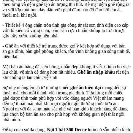
theo lưng và đệm ghế tạo ấn tượng thu hút. Bề mặt đệm ghế rộng rãi
và với lớp mút bọc dày dặn vừa phải đảm bảo độ đàn hồi êm ái,
thoải mái khi ngồi.
- Thiết kế 4 ống chân tròn tĩnh gia công từ sắt sơn tĩnh điện cao cấp
với độ kiên cố vững chãi, bám sàn cực chuẩn không lo trơn trượt
gây trầy xước xuống nền nhà.
- Ghế ăn với thiết kế trẻ trung được gợi ý kết hợp sử dụng với bàn
ăn gia đình, bàn ghế phòng khách, tôn vinh không gian sống tinh tế,
hiện đại.
Mặt bàn ăn bằng đá siêu bóng, nhẵn đẹp không tì vết. Giúp cho việc
lau chùi, vệ sinh dễ dàng hơn rất nhiều.
Ghế ăn nhập khẩu
rất tiện
khi chúng ta lau chùi, vệ sinh
Sự nhẹ nhàng êm ái từ những chiếc
ghế ăn hiện đại
mang đến sự
thoải mái cho mỗi thành viên trong gia đình. Tựa lưng mỗi chiếc
ghế được tính toán phù hợp với vóc dáng người Việt nhằm mang
đến sự thoải mái nhất khi mọi người ngồi thưởng thức bữa ăn.
Ngoài ra với đa sạng màu sắc ghế và bàn giúp khách hàng dễ dàng
lựa chọn bộ bàn ăn sao cho phù hợp với không gian nội thất ngôi
nhà mình.
Để tạo nên sự đa dạng,
Nội Thất 360 Decor
luôn có sẵn nhiều kích