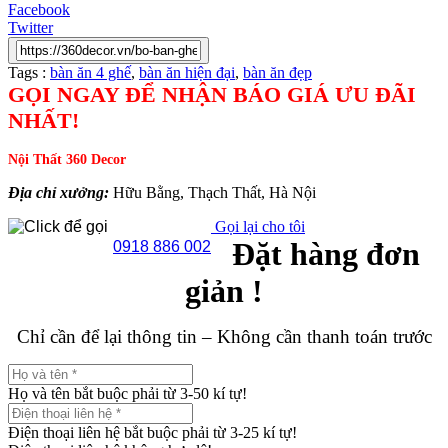
Facebook
Twitter
Tags :
bàn ăn 4 ghế
,
bàn ăn hiện đại
,
bàn ăn đẹp
GỌI NGAY ĐỂ NHẬN BÁO GIÁ ƯU ĐÃI
NHẤT!
Nội Thất 360 Decor
Địa chỉ xưởng:
Hữu Bằng, Thạch Thất, Hà Nội
Gọi lại cho tôi
Đặt hàng đơn
0918 886 002
giản !
Chỉ cần để lại thông tin – Không cần thanh toán trước
Họ và tên bắt buộc phải từ 3-50 kí tự!
Điện thoại liên hệ bắt buộc phải từ 3-25 kí tự!