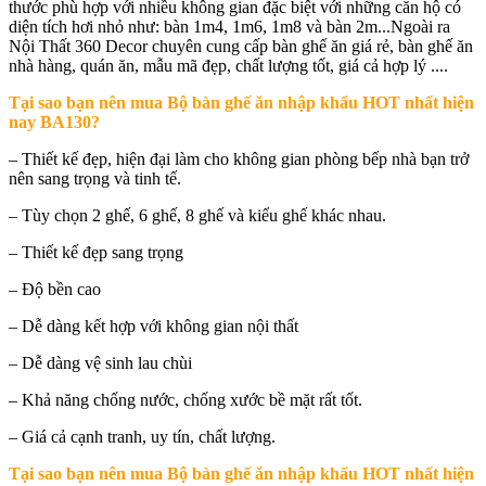
thước phù hợp với nhiều không gian đặc biệt với những căn hộ có
diện tích hơi nhỏ như: bàn 1m4, 1m6, 1m8 và bàn 2m...Ngoài ra
Nội Thất 360 Decor chuyên cung cấp bàn ghế ăn giá rẻ, bàn ghế ăn
nhà hàng, quán ăn, mẫu mã đẹp, chất lượng tốt, giá cả hợp lý ....
Tại sao bạn nên mua
Bộ bàn ghế ăn nhập khẩu HOT nhất hiện
nay BA130
?
– Thiết kế đẹp, hiện đại làm cho không gian phòng bếp nhà bạn trở
nên sang trọng và tinh tế.
– Tùy chọn 2 ghế, 6 ghế, 8 ghế và kiểu ghế khác nhau.
– Thiết kế đẹp sang trọng
– Độ bền cao
– Dễ dàng kết hợp với không gian nội thất
– Dễ dàng vệ sinh lau chùi
– Khả năng chống nước, chống xước bề mặt rất tốt.
– Giá cả cạnh tranh, uy tín, chất lượng.
Tại sao bạn nên mua
Bộ bàn ghế ăn nhập khẩu HOT nhất hiện