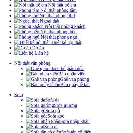
Nội thất trẻ em
Nội thất phòng tắm
Nội thất phòng thờ
Ngoại thất
Nội thất phòng khách
Nội thất phòng bếp
Nội thất phòng ngủ
Thiết kế nội thất
Dự án
Liên hệ
Nội thất văn phòng
Ghế giám đốc
Bàn nhân viên
Ghế văn phòng
Bàn quầy lễ tân
Sofa
Sofa da
Sofa giường
Sofa gỗ
Sofa góc
Sofa nhập khẩu
Sofa nỉ
Sofa tân cổ điển