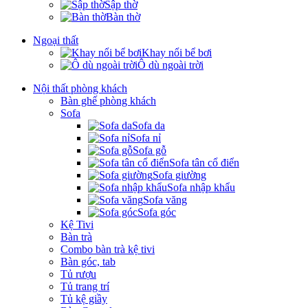
Sập thờ
Bàn thờ
Ngoại thất
Khay nổi bể bơi
Ô dù ngoài trời
Nội thất phòng khách
Bàn ghế phòng khách
Sofa
Sofa da
Sofa nỉ
Sofa gỗ
Sofa tân cổ điển
Sofa giường
Sofa nhập khẩu
Sofa văng
Sofa góc
Kệ Tivi
Bàn trà
Combo bàn trà kệ tivi
Bàn góc, tab
Tủ rượu
Tủ trang trí
Tủ kệ giầy