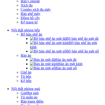
Bàn Console
Xích đu
Combo xích đu mây
Bàn ghế mây
Đồng hồ cây
Kệ trang trí
Nội thất phòng bếp
Bộ bàn ghế ăn
Bộ bàn ghế ăn mặt đá
Bộ bàn ghế ăn mặt
kính
Bộ bàn ghế ăn mặt gỗ
Bàn ăn
Bàn ăn mặt đá
Bàn ăn mặt kính
Bàn ăn mặt gỗ
Ghế ăn
Tủ bếp
Kệ bếp
Nội thất phòng ngủ
Giường ngủ
Tủ quần áo
Bàn trang điểm