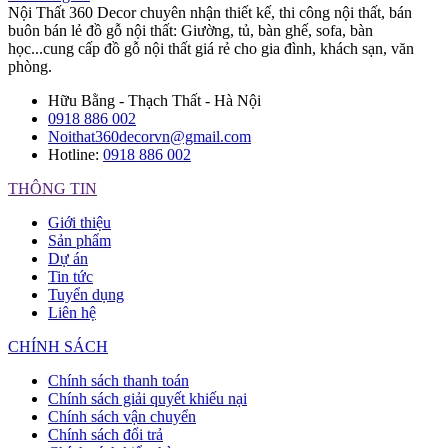
Nội Thất 360 Decor chuyên nhận thiết kế, thi công nội thất, bán
buôn bán lẻ đồ gỗ nội thất: Giường, tủ, bàn ghế, sofa, bàn
học...cung cấp đồ gỗ nội thất giá rẻ cho gia đình, khách sạn, văn
phòng.
Hữu Bằng - Thạch Thất - Hà Nội
0918 886 002
Noithat360decorvn@gmail.com
Hotline:
0918 886 002
THÔNG TIN
Giới thiệu
Sản phẩm
Dự án
Tin tức
Tuyển dụng
Liên hệ
CHÍNH SÁCH
Chính sách thanh toán
Chính sách giải quyết khiếu nại
Chính sách vận chuyển
Chính sách đổi trả