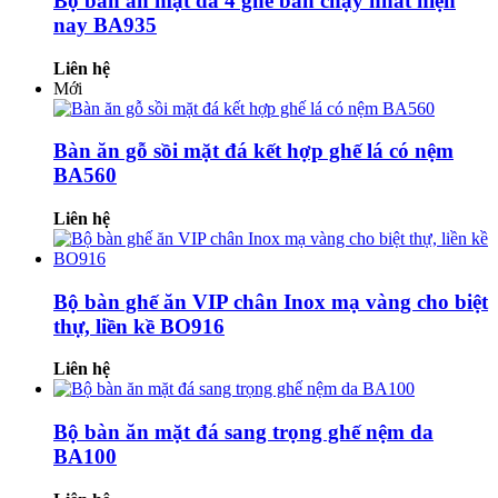
Bộ bàn ăn mặt đá 4 ghế bán chạy nhất hiện
nay BA935
Liên hệ
Mới
Bàn ăn gỗ sồi mặt đá kết hợp ghế lá có nệm
BA560
Liên hệ
Bộ bàn ghế ăn VIP chân Inox mạ vàng cho biệt
thự, liền kề BO916
Liên hệ
Bộ bàn ăn mặt đá sang trọng ghế nệm da
BA100