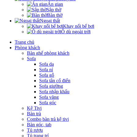
Án gian
Sập thờ
Bàn thờ
Ngoại thất
Khay nổi bể bơi
Ô dù ngoài trời
Trang chủ
Phòng khách
Bàn ghế phòng khách
Sofa
Sofa da
Sofa nỉ
Sofa gỗ
Sofa tân cổ điển
Sofa giường
Sofa nhập khẩu
Sofa văng
Sofa góc
Kệ Tivi
Bàn trà
Combo bàn trà kệ tivi
Bàn góc, tab
Tủ rượu
Tủ trang trí