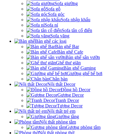
Sofa giường
Sofa gỗ
Sofa góc
Sofa nhập khẩu
Sofa nỉ
Sofa tân cổ điển
Sofa văng
Bàn ghế các loại
Bàn ghế Bar
Bàn ghế Cafe
Bàn ghế sân vườn
Ghế thư giãn
Bàn ghế Gaming
Giường ghế bể bơi
Chân bàn
Nội thất Decor
Đồng hồ Decor
Gương Decor
Tranh Decor
Tượng Decor
Nội thất trẻ em
Giường tầng
Nội thất phòng tắm
Gương phòng tắm
Nội thất phòng thờ