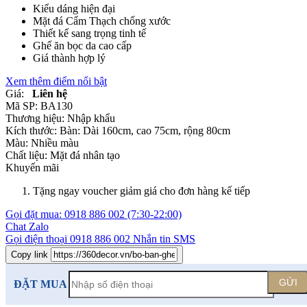
Kiểu dáng hiện đại
Mặt đá Cẩm Thạch chống xước
Thiết kế sang trọng tinh tế
Ghế ăn bọc da cao cấp
Giá thành hợp lý
Xem thêm điểm nổi bật
Giá:
Liên hệ
Mã SP:
BA130
Thương hiệu:
Nhập khẩu
Kích thước:
Bàn: Dài 160cm, cao 75cm, rộng 80cm
Màu:
Nhiều màu
Chất liệu:
Mặt đá nhân tạo
Khuyến mãi
Tặng ngay voucher giảm giá cho đơn hàng kế tiếp
Gọi đặt mua:
0918 886 002
(7:30-22:00)
Chat Zalo
Gọi điện thoại
0918 886 002
Nhắn tin SMS
Copy link
GỬI
ĐẶT MUA