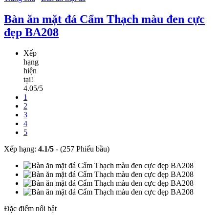
Bàn ăn mặt đá Cẩm Thạch màu đen cực
đẹp BA208
Xếp
hạng
hiện
tại!
4.05/5
1
2
3
4
5
Xếp hạng:
4.1
/
5
-
(257 Phiếu bầu)
Đặc điểm nổi bật