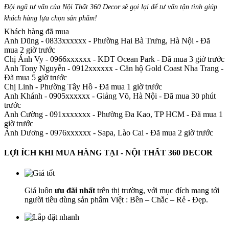
Đội ngũ tư vấn của Nội Thất 360 Decor sẽ gọi lại để tư vấn tận tình giúp
khách hàng lựa chọn sản phẩm
!
Khách hàng đã mua
Anh Dũng - 0833xxxxxx
-
Phường Hai Bà Trưng, Hà Nội - Đã
mua 2 giờ trước
Chị Ánh Vy - 0966xxxxxx
-
KĐT Ocean Park - Đã mua 3 giờ trước
Anh Tony Nguyễn - 0912xxxxxx
-
Căn hộ Gold Coast Nha Trang -
Đã mua 5 giờ trước
Chị Linh
-
Phường Tây Hồ - Đã mua 1 giờ trước
Anh Khánh - 0905xxxxxx
-
Giảng Võ, Hà Nội - Đã mua 30 phút
trước
Anh Cường - 091xxxxxxx
-
Phường Đa Kao, TP HCM - Đã mua 1
giờ trước
Ánh Dương - 0976xxxxxx
-
Sapa, Lào Cai - Đã mua 2 giờ trước
LỢI ÍCH KHI MUA HÀNG TẠI - NỘI THẤT 360 DECOR
Giá luôn
ưu đãi nhất
trên thị trường, với mục đích mang tới
người tiêu dùng sản phẩm Việt : Bền – Chắc – Rẻ - Đẹp.