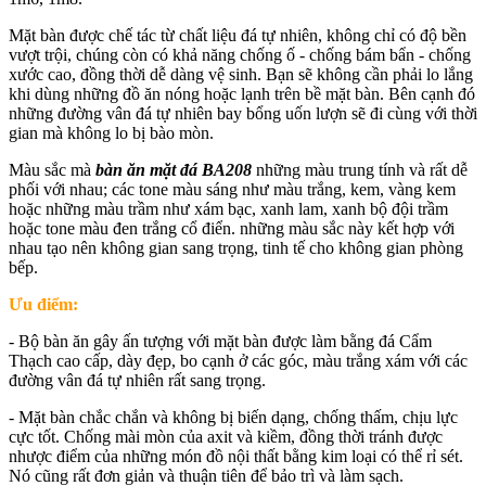
Mặt bàn được chế tác từ chất liệu đá tự nhiên, không chỉ có độ bền
vượt trội, chúng còn có khả năng chống ố - chống bám bẩn - chống
xước cao, đồng thời dễ dàng vệ sinh. Bạn sẽ không cần phải lo lắng
khi dùng những đồ ăn nóng hoặc lạnh trên bề mặt bàn. Bên cạnh đó
những đường vân đá tự nhiên bay bổng uốn lượn sẽ đi cùng với thời
gian mà không lo bị bào mòn.
Màu sắc mà
bàn ăn mặt đá BA208
những màu trung tính và rất dễ
phối với nhau; các tone màu sáng như màu trắng, kem, vàng kem
hoặc những màu trầm như xám bạc, xanh lam, xanh bộ đội trầm
hoặc tone màu đen trắng cổ điển. những màu sắc này kết hợp với
nhau tạo nên không gian sang trọng, tinh tế cho không gian phòng
bếp.
Ưu điểm:
- Bộ bàn ăn gây ấn tượng với mặt bàn được làm bằng đá Cẩm
Thạch cao cấp, dày đẹp, bo cạnh ở các góc, màu trắng xám với các
đường vân đá tự nhiên rất sang trọng.
- Mặt bàn chắc chắn và không bị biến dạng, chống thấm, chịu lực
cực tốt. Chống mài mòn của axit và kiềm, đồng thời tránh được
nhược điểm của những món đồ nội thất bằng kim loại có thể rỉ sét.
Nó cũng rất đơn giản và thuận tiên để bảo trì và làm sạch.