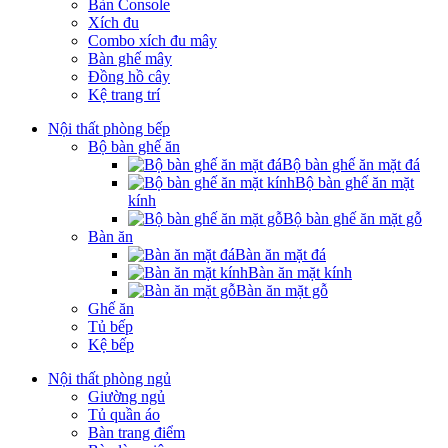
Bàn Console
Xích đu
Combo xích đu mây
Bàn ghế mây
Đồng hồ cây
Kệ trang trí
Nội thất phòng bếp
Bộ bàn ghế ăn
Bộ bàn ghế ăn mặt đá
Bộ bàn ghế ăn mặt
kính
Bộ bàn ghế ăn mặt gỗ
Bàn ăn
Bàn ăn mặt đá
Bàn ăn mặt kính
Bàn ăn mặt gỗ
Ghế ăn
Tủ bếp
Kệ bếp
Nội thất phòng ngủ
Giường ngủ
Tủ quần áo
Bàn trang điểm