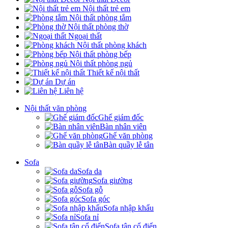
Nội thất trẻ em
Nội thất phòng tắm
Nội thất phòng thờ
Ngoại thất
Nội thất phòng khách
Nội thất phòng bếp
Nội thất phòng ngủ
Thiết kế nội thất
Dự án
Liên hệ
Nội thất văn phòng
Ghế giám đốc
Bàn nhân viên
Ghế văn phòng
Bàn quầy lễ tân
Sofa
Sofa da
Sofa giường
Sofa gỗ
Sofa góc
Sofa nhập khẩu
Sofa nỉ
Sofa tân cổ điển