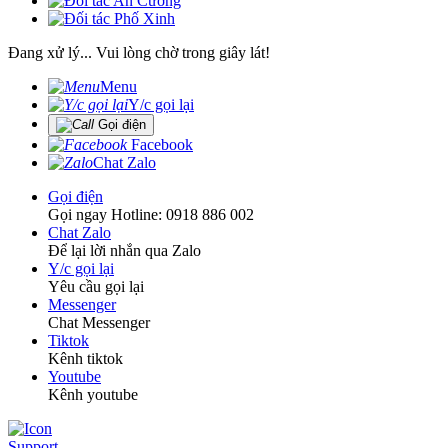
Đang xử lý... Vui lòng chờ trong giây lát!
Menu
Y/c gọi lại
Gọi điện
Facebook
Chat Zalo
Gọi điện
Gọi ngay Hotline: 0918 886 002
Chat Zalo
Để lại lời nhắn qua Zalo
Y/c gọi lại
Yêu cầu gọi lại
Messenger
Chat Messenger
Tiktok
Kênh tiktok
Youtube
Kênh youtube