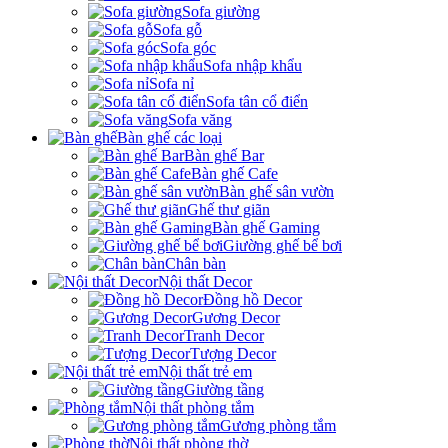
Sofa giường
Sofa gỗ
Sofa góc
Sofa nhập khẩu
Sofa nỉ
Sofa tân cổ điển
Sofa văng
Bàn ghế các loại
Bàn ghế Bar
Bàn ghế Cafe
Bàn ghế sân vườn
Ghế thư giãn
Bàn ghế Gaming
Giường ghế bể bơi
Chân bàn
Nội thất Decor
Đồng hồ Decor
Gương Decor
Tranh Decor
Tượng Decor
Nội thất trẻ em
Giường tầng
Nội thất phòng tắm
Gương phòng tắm
Nội thất phòng thờ