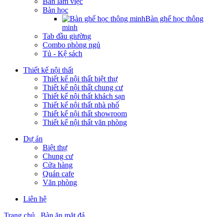
Bàn làm việc
Bàn học
Bàn ghế học thông
minh
Tab đầu giường
Combo phòng ngủ
Tủ - Kệ sách
Thiết kế nội thất
Thiết kế nội thất biệt thự
Thiết kế nội thất chung cư
Thiết kế nội thất khách sạn
Thiết kế nội thất nhà phố
Thiết kế nội thất showroom
Thiết kế nội thất văn phòng
Dự án
Biệt thự
Chung cư
Cửa hàng
Quán cafe
Văn phòng
Liên hệ
Trang chủ
Bàn ăn mặt đá