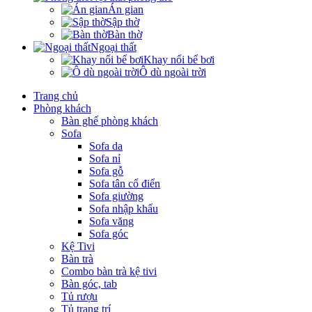
Án gian
Sập thờ
Bàn thờ
Ngoại thất
Khay nổi bể bơi
Ô dù ngoài trời
Trang chủ
Phòng khách
Bàn ghế phòng khách
Sofa
Sofa da
Sofa nỉ
Sofa gỗ
Sofa tân cổ điển
Sofa giường
Sofa nhập khẩu
Sofa văng
Sofa góc
Kệ Tivi
Bàn trà
Combo bàn trà kệ tivi
Bàn góc, tab
Tủ rượu
Tủ trang trí