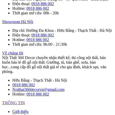
Điện thoại
:
0918 886 002
Hotline
:
0918 886 002
Thời gian mở cửa
: 08h - 20h
Showroom Hà Nội
Địa chỉ
: Đường Đa Khoa - Hữu Bằng - Thạch Thất - Hà Nội
Điện thoại
:
0918 886 002
Hotline
:
0918 886 002
Thời gian mở cửa
: 9h:00 - 21:30h
Về chúng tôi
Nội Thất 360 Decor chuyên nhận thiết kế, thi công nội thất, bán
buôn bán lẻ đồ gỗ nội thất: Giường, tủ, bàn ghế, sofa, bàn
học...cung cấp đồ gỗ nội thất giá rẻ cho gia đình, khách sạn, văn
phòng.
Hữu Bằng - Thạch Thất - Hà Nội
0918 886 002
Noithat360decorvn@gmail.com
Hotline:
0918 886 002
THÔNG TIN
Giới thiệu