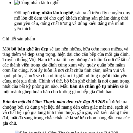
Đội ngũ
công nhân lành nghề
, sản xuất trên dây chuyền quy
mô lớn để đem tới cho quý khách những sản phẩm đúng thời
gian yêu câu, đúng chất lượng và đúng kiểu dáng mà mình
yêu thích.
Chi tiết sản phẩm
Một
bộ bàn ghế ăn đẹp
sẽ tạo nên những bữa cơm ngon miệng và
tăng thêm vẻ đẹp sang trọng, hiện đại cho căn bếp của mỗi gia đình.
Truyền thống Việt Nam từ xưa tới nay phòng ăn luôn là nơi để tất cả
các thành viên trong gia đình cùng xum vầy, quây quần bên mâm
cơm ấm cúng. Nơi ấy luôn là nơi chất chứa tình cảm, niềm vui và
hạnh phúc, là nơi sẻ chia những tâm tư giữa những người thân yêu
cùng một gia đình. Chính vì thế, bộ bàn ghế chính là nơi quan trọng
nhất của bất kỳ phòng ăn nào. Mẫu
bàn đá chân gỗ tự nhiên
sẽ là
một mảnh ghép hoàn hảo cho không gian bếp gia đình bạn.
Bàn ăn mặt đá Cẩm Thạch màu đen cực đẹp BA208
rất được ưa
chuộng bởi sử dụng vật liệu đá mang đến cảm giác mát mẻ, sạch sẽ
và chất liệu gỗ gia tăng tính thân thuộc, gần gũi, với kiểu dáng hiện
đại, mặt đá sang trọng chắc chắn sẽ là sự lựa chọn hàng đầu của các
gia chủ.