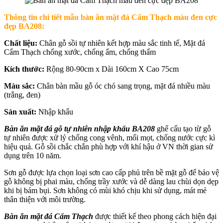
Thông tin chi tiết
mẫu bàn ăn mặt đá Cẩm Thạch màu đen cực
đẹp BA208
:
Chất liệu:
Chân gỗ sồi tự nhiên kết hợp màu sắc tinh tế, Mặt đá
Cẩm Thạch chống xước, chống ẩm, chống thấm
Kích thước:
Rộng 80-90cm x Dài 160cm X Cao 75cm
Màu sắc:
Chân bàn mầu gỗ óc chó sang trọng, mặt đá nhiều màu
(trắng, đen)
Sản xuất:
Nhập khẩu
Bàn ăn mặt đá gỗ tự nhiên nhập khẩu BA208
ghế cấu tạo từ gỗ
tự nhiên được xử lý chống cong vênh, mối mọt, chống nước cực kì
hiệu quả. Gỗ sồi chắc chắn phù hợp với khí hậu ở VN thời gian sử
dụng trên 10 năm.
Sơn gỗ được lựa chọn loại sơn cao cấp phủ trên bề mặt gỗ để bảo vệ
gỗ không bị phai màu, chống trầy xước và dễ dàng lau chùi dọn dẹp
khi bị bám bụi. Sơn không có mùi khó chịu khi sử dụng, mát mẻ
thân thiện với môi trường.
Bàn ăn mặt đá Cẩm Thạch
được thiết kế theo phong cách hiện đại