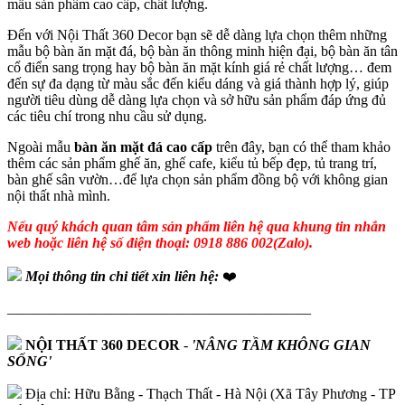
mẫu sản phẩm cao cấp, chất lượng.
Đến với Nội Thất 360 Decor bạn sẽ dễ dàng lựa chọn thêm những
mẫu bộ bàn ăn mặt đá, bộ bàn ăn thông minh hiện đại, bộ bàn ăn tân
cổ điển sang trọng hay bộ bàn ăn mặt kính giá rẻ chất lượng… đem
đến sự đa dạng từ màu sắc đến kiểu dáng và giá thành hợp lý, giúp
người tiêu dùng dễ dàng lựa chọn và sở hữu sản phẩm đáp ứng đủ
các tiêu chí trong nhu cầu sử dụng.
Ngoài mẫu
bàn ăn mặt đá cao cấp
trên đây, bạn có thể tham khảo
thêm các sản phẩm ghế ăn, ghế cafe, kiểu tủ bếp đẹp, tủ trang trí,
bàn ghế sân vườn…để lựa chọn sản phẩm đồng bộ với không gian
nội thất nhà mình.
Nếu quý khách quan tâm sản phẩm liên hệ qua khung tin nhắn
web hoặc liên hệ số điện thoại: 0918 886 002(Zalo).
Mọi thông tin chi tiết xin liên hệ:
❤️
—————————————————————
NỘI THẤT 360 DECOR
-
'NÂNG TẦM KHÔNG GIAN
SỐNG'
Địa chỉ: Hữu Bằng - Thạch Thất - Hà Nội (Xã Tây Phương - TP