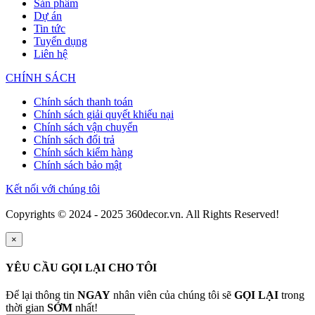
Sản phẩm
Dự án
Tin tức
Tuyển dụng
Liên hệ
CHÍNH SÁCH
Chính sách thanh toán
Chính sách giải quyết khiếu nại
Chính sách vận chuyển
Chính sách đổi trả
Chính sách kiểm hàng
Chính sách bảo mật
Kết nối với chúng tôi
Copyrights © 2024 - 2025 360decor.vn. All Rights Reserved!
×
YÊU CẦU GỌI LẠI CHO TÔI
Để lại thông tin
NGAY
nhân viên của chúng tôi sẽ
GỌI LẠI
trong
thời gian
SỚM
nhất!