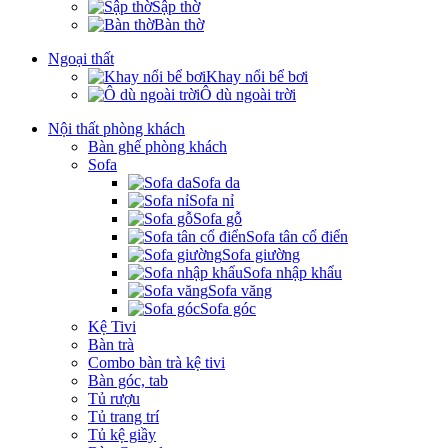
Sập thờ
Bàn thờ
Ngoại thất
Khay nổi bể bơi
Ô dù ngoài trời
Nội thất phòng khách
Bàn ghế phòng khách
Sofa
Sofa da
Sofa nỉ
Sofa gỗ
Sofa tân cổ điển
Sofa giường
Sofa nhập khẩu
Sofa văng
Sofa góc
Kệ Tivi
Bàn trà
Combo bàn trà kệ tivi
Bàn góc, tab
Tủ rượu
Tủ trang trí
Tủ kệ giầy