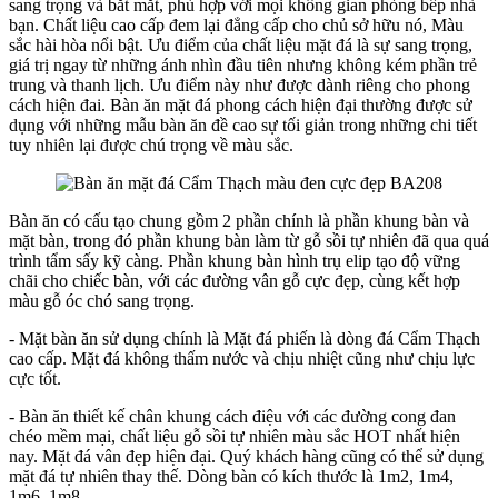
sang trọng và bắt mắt, phù hợp với mọi không gian phòng bếp nhà
bạn. Chất liệu cao cấp đem lại đẳng cấp cho chủ sở hữu nó, Màu
sắc hài hòa nổi bật. Ưu điểm của chất liệu mặt đá là sự sang trọng,
giá trị ngay từ những ánh nhìn đầu tiên nhưng không kém phần trẻ
trung và thanh lịch. Ưu điểm này như được dành riêng cho phong
cách hiện đai. Bàn ăn mặt đá phong cách hiện đại thường được sử
dụng với những mẫu bàn ăn đề cao sự tối giản trong những chi tiết
tuy nhiên lại được chú trọng về màu sắc.
Bàn ăn có cấu tạo chung gồm 2 phần chính là phần khung bàn và
mặt bàn, trong đó phần khung bàn làm từ gỗ sồi tự nhiên đã qua quá
trình tẩm sấy kỹ càng. Phần khung bàn hình trụ elip tạo độ vững
chãi cho chiếc bàn, với các đường vân gỗ cực đẹp, cùng kết hợp
màu gỗ óc chó sang trọng.
- Mặt bàn ăn sử dụng chính là Mặt đá phiến là dòng đá Cẩm Thạch
cao cấp. Mặt đá không thấm nước và chịu nhiệt cũng như chịu lực
cực tốt.
- Bàn ăn thiết kế chân khung cách điệu với các đường cong đan
chéo mềm mại, chất liệu gỗ sồi tự nhiên màu sắc HOT nhất hiện
nay. Mặt đá vân đẹp hiện đại. Quý khách hàng cũng có thể sử dụng
mặt đá tự nhiên thay thế. Dòng bàn có kích thước là 1m2, 1m4,
1m6, 1m8.