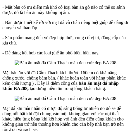
- Mặt bàn có ưu điểm mà khó có loại bàn ăn gỗ nào có thể so sánh
được, đó là bàn ăn này không bị ẩm.
- Bàn được thiết kế rời với mặt đá và chân riêng biệt giúp dễ dàng di
chuyển và tháo lắp.
- Sản phẩm mang đến vẻ đẹp hợp thời, củng cố vị trí, đẳng cấp của
gia chủ.
- Dễ dàng kết hợp các loại ghế ăn phổ biến hiện nay.
Mặt bàn ăn với đá Cẩm Thạch kích thước 160cm có khả năng
chống xước, chống bám bẩn, ( khác hoàn toàn với hàng phân khúc
kém chất lượng ) . Đây là điểm cộng của
bàn ăn mặt đá nhập
khẩu BA208,
tạo dựng niềm tin trong lòng khách hàng.
Mặt đá khi mài nhẵn có được độ sáng bóng tự nhiên do đó sẽ dễ
dàng nổi bật khi đặt chung vào một không gian với các nội thất
khác, hiệu ứng bóng khi kết hợp với ánh đèn điện cũng khiến cho
không gian trở nên thoáng hơn khiến cho căn bếp nhà bạn trở nên
rộng rãi và sạch sẽ.