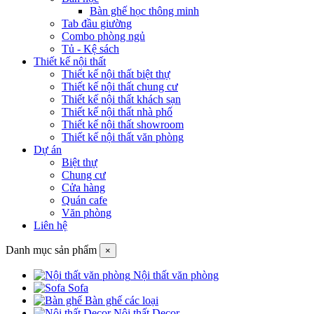
Bàn ghế học thông minh
Tab đầu giường
Combo phòng ngủ
Tủ - Kệ sách
Thiết kế nội thất
Thiết kế nội thất biệt thự
Thiết kế nội thất chung cư
Thiết kế nội thất khách sạn
Thiết kế nội thất nhà phố
Thiết kế nội thất showroom
Thiết kế nội thất văn phòng
Dự án
Biệt thự
Chung cư
Cửa hàng
Quán cafe
Văn phòng
Liên hệ
Danh mục sản phẩm
×
Nội thất văn phòng
Sofa
Bàn ghế các loại
Nội thất Decor