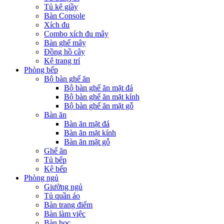
Tủ kệ giầy
Bàn Console
Xích đu
Combo xích đu mây
Bàn ghế mây
Đồng hồ cây
Kệ trang trí
Phòng bếp
Bộ bàn ghế ăn
Bộ bàn ghế ăn mặt đá
Bộ bàn ghế ăn mặt kính
Bộ bàn ghế ăn mặt gỗ
Bàn ăn
Bàn ăn mặt đá
Bàn ăn mặt kính
Bàn ăn mặt gỗ
Ghế ăn
Tủ bếp
Kệ bếp
Phòng ngủ
Giường ngủ
Tủ quần áo
Bàn trang điểm
Bàn làm việc
Bàn học