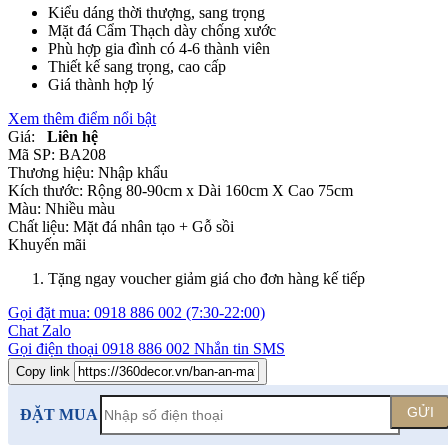
Kiểu dáng thời thượng, sang trọng
Mặt đá Cẩm Thạch dày chống xước
Phù hợp gia đình có 4-6 thành viên
Thiết kế sang trọng, cao cấp
Giá thành hợp lý
Xem thêm điểm nổi bật
Giá:
Liên hệ
Mã SP:
BA208
Thương hiệu:
Nhập khẩu
Kích thước:
Rộng 80-90cm x Dài 160cm X Cao 75cm
Màu:
Nhiều màu
Chất liệu:
Mặt đá nhân tạo +
Gỗ sồi
Khuyến mãi
Tặng ngay voucher giảm giá cho đơn hàng kế tiếp
Gọi đặt mua:
0918 886 002
(7:30-22:00)
Chat Zalo
Gọi điện thoại
0918 886 002
Nhắn tin SMS
Copy link
GỬI
ĐẶT MUA