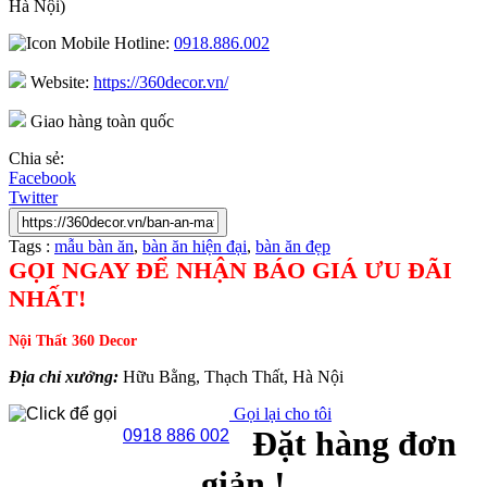
Hà Nội)
Hotline:
0918.886.002
Website:
https://360decor.vn/
Giao hàng toàn quốc
Chia sẻ:
Facebook
Twitter
Tags :
mẫu bàn ăn
,
bàn ăn hiện đại
,
bàn ăn đẹp
GỌI NGAY ĐỂ NHẬN BÁO GIÁ ƯU ĐÃI
NHẤT!
Nội Thất 360 Decor
Địa chỉ xưởng:
Hữu Bằng, Thạch Thất, Hà Nội
Gọi lại cho tôi
Đặt hàng đơn
0918 886 002
giản !