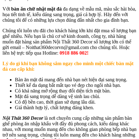
Với
bàn ăn chữ nhật mặt đá
đa dạng về mẫu mã, màu sắc hài hòa,
họa tiết tinh tế, kiểu dáng sang trọng, giá cả hợp lý. Hãy đến với
chúng tôi để có những lựa chọn đúng đắn nhất cho gia đình bạn.
Chúng tôi luôn ưu đãi cho khách hàng lớn khi đặt mua số lượng bạn
ghế nhiều. Nếu bạn là chủ cơ sở kinh doanh, công ty, nhà hàng
muốn đặt hàng sản phẩm Nội Thất 360 Decor số lượng lớn có thể
gửi email – Noithat360decorvn@gmail.com cho chúng tôi. Hoặc
liên hệ trực tiếp qua Hotline:
0918 886 002!
Lý do gì khi bạn không sắm ngay cho mình một chiếc bàn mặt
đá cao cấp khi:
Bàn ăn mặt đá mang đến nhà bạn nét hiện đại sang trọng.
Thiết kế đa dạng bắt mắt tạo vẻ đẹp cho ngôi nhà bạn.
Có khả năng mở rộng thay đổi diện tích mặt bàn.
Mặt đá sang trọng dễ dàng vệ sinh lau chùi.
Có độ bền cao, thời gian sử dụng lâu dài.
Giá thành hợp lý, chất lượng đáng khen.
Nội Thất 360 Decor
là nơi chuyên cung cấp những sản phẩm bàn
ghế phòng ăn nhập khẩu với đầy đủ phong cách, kiểu dáng khác
nhau, với mong muốn mang đến cho không gian phòng bếp nhà bạn
trở nên sang trọng, chúng tôi luôn mang đến cho khách hàng những