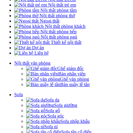
Nội thất trẻ em
Nội thất phòng tắm
Nội thất phòng thờ
Ngoại thất
Nội thất phòng khách
Nội thất phòng bếp
Nội thất phòng ngủ
Thiết kế nội thất
Dự án
Liên hệ
Nội thất văn phòng
Ghế giám đốc
Bàn nhân viên
Ghế văn phòng
Bàn quầy lễ tân
Sofa
Sofa da
Sofa giường
Sofa gỗ
Sofa góc
Sofa nhập khẩu
Sofa nỉ
Sofa tân cổ điển