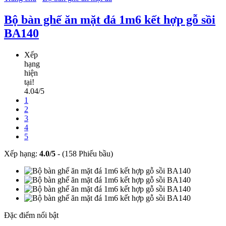
Bộ bàn ghế ăn mặt đá 1m6 kết hợp gỗ sồi
BA140
Xếp
hạng
hiện
tại!
4.04/5
1
2
3
4
5
Xếp hạng:
4.0
/
5
-
(158 Phiếu bầu)
Đặc điểm nổi bật