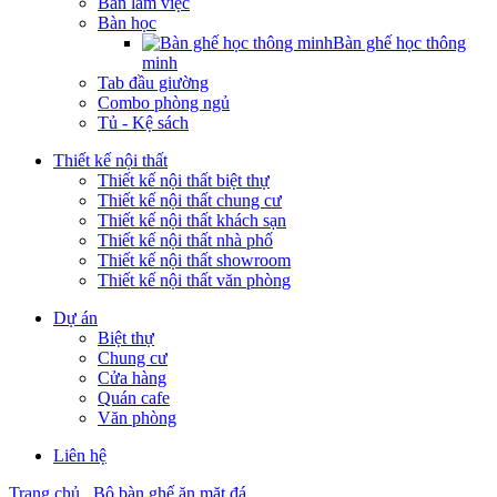
Bàn làm việc
Bàn học
Bàn ghế học thông
minh
Tab đầu giường
Combo phòng ngủ
Tủ - Kệ sách
Thiết kế nội thất
Thiết kế nội thất biệt thự
Thiết kế nội thất chung cư
Thiết kế nội thất khách sạn
Thiết kế nội thất nhà phố
Thiết kế nội thất showroom
Thiết kế nội thất văn phòng
Dự án
Biệt thự
Chung cư
Cửa hàng
Quán cafe
Văn phòng
Liên hệ
Trang chủ
Bộ bàn ghế ăn mặt đá