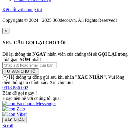
Kết nối với chúng tôi
Copyrights © 2024 - 2025 360decor.vn. All Rights Reserved!
×
YÊU CẦU GỌI LẠI CHO TÔI
Để lại thông tin
NGAY
nhân viên của chúng tôi sẽ
GỌI LẠI
trong
thời gian
SỚM
nhất!
TƯ VẤN CHO TÔI
(*) Hệ thống tự động gửi sau khi nhấn
”XÁC NHẬN”
. Vui lòng
điền thông tin chính xác. Xin cảm ơn!
0918 886 002
Bấm để gọi ngay
!
Hoặc liên hệ với chúng tôi qua:
XÁC NHẬN
Scroll