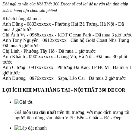
Đội ngũ tư vấn của Nội Thất 360 Decor sẽ gọi lại để tư vấn tận tình giúp
khách hàng lựa chọn sản phẩm
!
Khách hàng đã mua
Anh Dũng - 0833xxxxxx
-
Phường Hai Bà Trưng, Hà Nội - Đã
mua 2 giờ trước
Chị Ánh Vy - 0966xxxxxx
-
KĐT Ocean Park - Đã mua 3 giờ trước
Anh Tony Nguyễn - 0912xxxxxx
-
Căn hộ Gold Coast Nha Trang -
Đã mua 5 giờ trước
Chị Linh
-
Phường Tây Hồ - Đã mua 1 giờ trước
Anh Khánh - 0905xxxxxx
-
Giảng Võ, Hà Nội - Đã mua 30 phút
trước
Anh Cường - 091xxxxxxx
-
Phường Đa Kao, TP HCM - Đã mua 1
giờ trước
Ánh Dương - 0976xxxxxx
-
Sapa, Lào Cai - Đã mua 2 giờ trước
LỢI ÍCH KHI MUA HÀNG TẠI - NỘI THẤT 360 DECOR
Giá luôn
ưu đãi nhất
trên thị trường, với mục đích mang tới
người tiêu dùng sản phẩm Việt : Bền – Chắc – Rẻ - Đẹp.