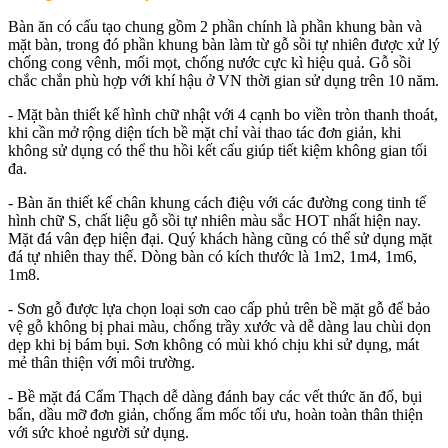
Bàn ăn có cấu tạo chung gồm 2 phần chính là phần khung bàn và
mặt bàn, trong đó phần khung bàn làm từ gỗ sồi tự nhiên được xử lý
chống cong vênh, mối mọt, chống nước cực kì hiệu quả. Gỗ sồi
chắc chắn phù hợp với khí hậu ở VN thời gian sử dụng trên 10 năm.
- Mặt bàn thiết kế hình chữ nhật với 4 cạnh bo viền tròn thanh thoát,
khi cần mở rộng diện tích bề mặt chỉ vài thao tác đơn giản, khi
không sử dụng có thể thu hồi kết cấu giúp tiết kiệm không gian tối
đa.
- Bàn ăn thiết kế chân khung cách điệu với các đường cong tinh tế
hình chữ S, chất liệu gỗ sồi tự nhiên màu sắc HOT nhất hiện nay.
Mặt đá vân đẹp hiện đại. Quý khách hàng cũng có thể sử dụng mặt
đá tự nhiên thay thế. Dòng bàn có kích thước là 1m2, 1m4, 1m6,
1m8.
- Sơn gỗ được lựa chọn loại sơn cao cấp phủ trên bề mặt gỗ để bảo
vệ gỗ không bị phai màu, chống trầy xước và dễ dàng lau chùi dọn
dẹp khi bị bám bụi. Sơn không có mùi khó chịu khi sử dụng, mát
mẻ thân thiện với môi trường.
- Bề mặt đá Cẩm Thạch dễ dàng đánh bay các vết thức ăn đổ, bụi
bẩn, dầu mỡ đơn giản, chống ẩm mốc tối ưu, hoàn toàn thân thiện
với sức khoẻ người sử dụng.