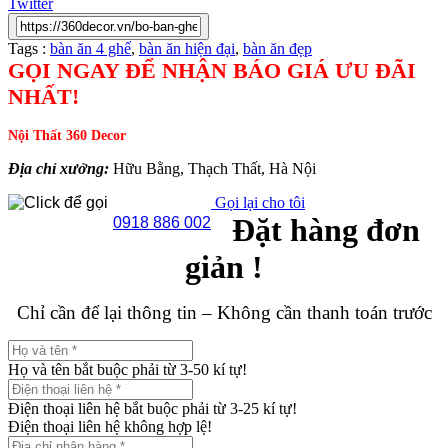
Twitter
Tags :
bàn ăn 4 ghế
,
bàn ăn hiện đại
,
bàn ăn đẹp
GỌI NGAY ĐỂ NHẬN BÁO GIÁ ƯU ĐÃI
NHẤT!
Nội Thất 360 Decor
Địa chỉ xưởng:
Hữu Bằng, Thạch Thất, Hà Nội
Gọi lại cho tôi
Đặt hàng đơn
0918 886 002
giản !
Chỉ cần để lại thông tin – Không cần thanh toán trước
Họ và tên bắt buộc phải từ 3-50 kí tự!
Điện thoại liên hệ bắt buộc phải từ 3-25 kí tự!
Điện thoại liên hệ không hợp lệ!