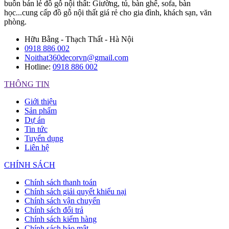
buôn bán lẻ đồ gỗ nội thất: Giường, tủ, bàn ghế, sofa, bàn
học...cung cấp đồ gỗ nội thất giá rẻ cho gia đình, khách sạn, văn
phòng.
Hữu Bằng - Thạch Thất - Hà Nội
0918 886 002
Noithat360decorvn@gmail.com
Hotline:
0918 886 002
THÔNG TIN
Giới thiệu
Sản phẩm
Dự án
Tin tức
Tuyển dụng
Liên hệ
CHÍNH SÁCH
Chính sách thanh toán
Chính sách giải quyết khiếu nại
Chính sách vận chuyển
Chính sách đổi trả
Chính sách kiểm hàng
Chính sách bảo mật