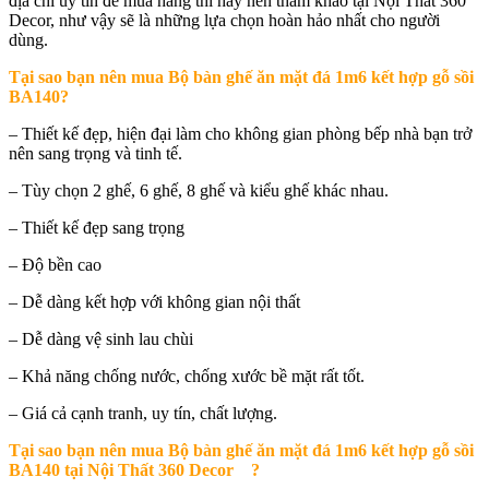
địa chỉ uy tín để mua hàng thì hãy nên tham khảo tại Nội Thất 360
Decor, như vậy sẽ là những lựa chọn hoàn hảo nhất cho người
dùng.
Tại sao bạn nên mua
Bộ bàn ghế ăn mặt đá 1m6 kết hợp gỗ sồi
BA140
?
– Thiết kế đẹp, hiện đại làm cho không gian phòng bếp nhà bạn trở
nên sang trọng và tinh tế.
– Tùy chọn 2 ghế, 6 ghế, 8 ghế và kiểu ghế khác nhau.
– Thiết kế đẹp sang trọng
– Độ bền cao
– Dễ dàng kết hợp với không gian nội thất
– Dễ dàng vệ sinh lau chùi
– Khả năng chống nước, chống xước bề mặt rất tốt.
– Giá cả cạnh tranh, uy tín, chất lượng.
Tại sao bạn nên mua
Bộ bàn ghế ăn mặt đá 1m6 kết hợp gỗ sồi
BA140 tại Nội Thất 360 Decor
?