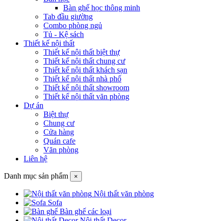
Bàn ghế học thông minh
Tab đầu giường
Combo phòng ngủ
Tủ - Kệ sách
Thiết kế nội thất
Thiết kế nội thất biệt thự
Thiết kế nội thất chung cư
Thiết kế nội thất khách sạn
Thiết kế nội thất nhà phố
Thiết kế nội thất showroom
Thiết kế nội thất văn phòng
Dự án
Biệt thự
Chung cư
Cửa hàng
Quán cafe
Văn phòng
Liên hệ
Danh mục sản phẩm
×
Nội thất văn phòng
Sofa
Bàn ghế các loại
Nội thất Decor