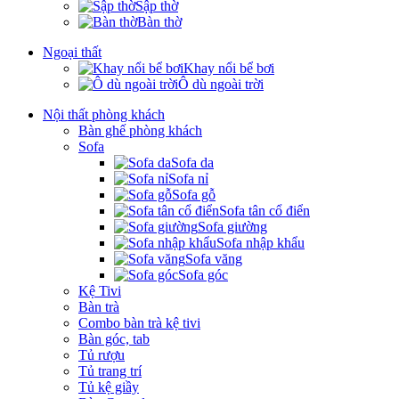
Sập thờ
Bàn thờ
Ngoại thất
Khay nổi bể bơi
Ô dù ngoài trời
Nội thất phòng khách
Bàn ghế phòng khách
Sofa
Sofa da
Sofa nỉ
Sofa gỗ
Sofa tân cổ điển
Sofa giường
Sofa nhập khẩu
Sofa văng
Sofa góc
Kệ Tivi
Bàn trà
Combo bàn trà kệ tivi
Bàn góc, tab
Tủ rượu
Tủ trang trí
Tủ kệ giầy