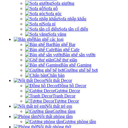
Sofa giường
Sofa gỗ
Sofa góc
Sofa nhập khẩu
Sofa nỉ
Sofa tân cổ điển
Sofa văng
Bàn ghế các loại
Bàn ghế Bar
Bàn ghế Cafe
Bàn ghế sân vườn
Ghế thư giãn
Bàn ghế Gaming
Giường ghế bể bơi
Chân bàn
Nội thất Decor
Đồng hồ Decor
Gương Decor
Tranh Decor
Tượng Decor
Nội thất trẻ em
Giường tầng
Nội thất phòng tắm
Gương phòng tắm
Nội thất phòng thờ