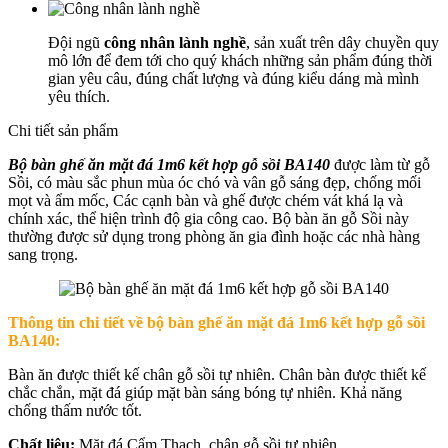
Đội ngũ
công nhân lành nghề
, sản xuất trên dây chuyền quy
mô lớn để đem tới cho quý khách những sản phẩm đúng thời
gian yêu câu, đúng chất lượng và đúng kiểu dáng mà mình
yêu thích.
Chi tiết sản phẩm
Bộ bàn ghế ăn mặt đá 1m6 kết hợp gỗ sồi BA140
được làm từ gỗ
Sồi, có màu sắc phun mùa óc chó và vân gỗ sáng đẹp, chống mối
mọt và ẩm mốc, Các cạnh bàn và ghế được chém vát khá lạ và
chính xác, thể hiện trình độ gia công cao. Bộ bàn ăn gỗ Sồi này
thường được sử dụng trong phòng ăn gia đình hoặc các nhà hàng
sang trọng.
Thông tin chi tiết về b
ộ bàn ghế ăn mặt đá 1m6 kết hợp gỗ sồi
BA140:
Bàn ăn được thiết kế chân gỗ sồi tự nhiên. Chân bàn được thiết kế
chắc chắn, mặt đá giúp mặt bàn sáng bóng tự nhiên. Khả năng
chống thấm nước tốt.
Chất liệu:
Mặt đá Cẩm Thạch, chân gỗ sồi tự nhiên