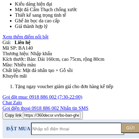
Kiểu dáng hiện đại
Mặt đá Cẩm Thạch chống xước
Thiết kế sang trọng tinh tế
Ghế ăn bọc da cao cấp
Giá thành hợp lý
Xem thêm điểm nổi bật
Giá:
Liên hệ
Mã SP:
BA140
Thương hiệu:
Nhập khẩu
Kích thước:
Bàn: Dài 160cm, cao 75cm, rộng 80cm
Màu:
Nhiều màu
Chất liệu:
Mặt đá nhân tạo +
Gỗ sồi
Khuyến mãi
Tặng ngay voucher giảm giá cho đơn hàng kế tiếp
Gọi đặt mua:
0918 886 002
(7:30-22:00)
Chat Zalo
Gọi điện thoại
0918 886 002
Nhắn tin SMS
Copy link
GỬI
ĐẶT MUA