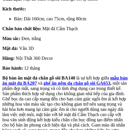
Kích thước:
Bàn: Dài 160cm, cao 75cm, rộng 80cm
Chân bàn chất liệu:
Mặt đá Cẩm Thạch
Màu sắc:
Đen, trắng
Mặt đá:
Vân 3D
Hãng:
Nội Thất 360 Decor
Bảo hành:
12 tháng
Bộ bàn ăn mặt đá chân gỗ sồi BA140
là sự kết hợp giữa
mẫu bàn
ăn mặt đá BA207
và
ghế ăn nệm da chân gỗ sồi GA653
,
một sản
phẩm đẹp mắt, sang trọng và có tính ứng dụng cao trong thiết kế.
Sản phẩm thích hợp sử dụng cho không gian nhà bếp của gia đình.
Ghế bọc da cao cấp mang đến cho bạn cảm giác ngồi êm ái kết hợp
những hoa văn màu sắc tạo cho không gian trở nên sang trọng và
hài hòa hơn mang lại cảm giác êm ái cho người dùng sau ngày dài
làm việc mệt mỏi, mặt bàn với bề mặt đá Cẩm Thạch cao cấp với
hoa văn sinh động kết hợp kiểu chân côn bọc đồng tạo điểm nhấn
cho bộ bàn ăn phong cách hiện đại và phá cách. Gam màu đá nhẵn