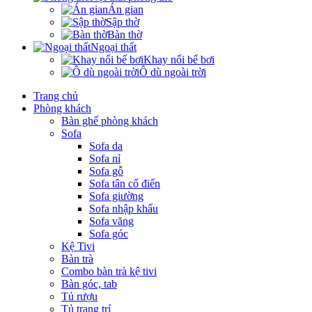
Án gian
Sập thờ
Bàn thờ
Ngoại thất
Khay nổi bể bơi
Ô dù ngoài trời
Trang chủ
Phòng khách
Bàn ghế phòng khách
Sofa
Sofa da
Sofa nỉ
Sofa gỗ
Sofa tân cổ điển
Sofa giường
Sofa nhập khẩu
Sofa văng
Sofa góc
Kệ Tivi
Bàn trà
Combo bàn trà kệ tivi
Bàn góc, tab
Tủ rượu
Tủ trang trí