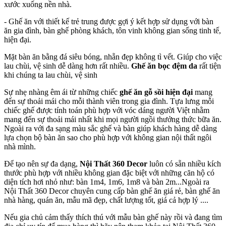
xước xuống nền nhà.
- Ghế ăn với thiết kế trẻ trung được gợi ý kết hợp sử dụng với bàn
ăn gia đình, bàn ghế phòng khách, tôn vinh không gian sống tinh tế,
hiện đại.
Mặt bàn ăn bằng đá siêu bóng, nhẵn đẹp không tì vết. Giúp cho việc
lau chùi, vệ sinh dễ dàng hơn rất nhiều.
Ghế ăn bọc đệm da
rất tiện
khi chúng ta lau chùi, vệ sinh
Sự nhẹ nhàng êm ái từ những chiếc
ghế ăn gỗ sồi hiện đại
mang
đến sự thoải mái cho mỗi thành viên trong gia đình. Tựa lưng mỗi
chiếc ghế được tính toán phù hợp với vóc dáng người Việt nhằm
mang đến sự thoải mái nhất khi mọi người ngồi thưởng thức bữa ăn.
Ngoài ra với đa sạng màu sắc ghế và bàn giúp khách hàng dễ dàng
lựa chọn bộ bàn ăn sao cho phù hợp với không gian nội thất ngôi
nhà mình.
Để tạo nên sự đa dạng,
Nội Thất 360 Decor
luôn có sẵn nhiều kích
thước phù hợp với nhiều không gian đặc biệt với những căn hộ có
diện tích hơi nhỏ như: bàn 1m4, 1m6, 1m8 và bàn 2m...Ngoài ra
Nội Thất 360 Decor chuyên cung cấp bàn ghế ăn giá rẻ, bàn ghế ăn
nhà hàng, quán ăn, mẫu mã đẹp, chất lượng tốt, giá cả hợp lý ....
Nếu gia chủ cảm thấy thích thú với mẫu bàn ghế này rồi và đang tìm