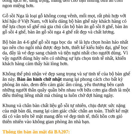
bóng sạch sẽ, sang trọng, mang đến cho bạn những bữa ăn cơm
ngon miệng hơn.
Gỗ sồi Nga là loại gỗ không cong vênh, mối mọt, rất phù hợp với
khí hậu ở Việt Nam, với kiểu dáng bộ bàn ghế này khách hàng có
thể lựa chọn số ghế mà gia chủ cần bộ bàn ăn gỗ sồi 8 ghế, bàn ăn
gỗ sồi 4 ghế, bàn ăn gỗ sồi nga 4 ghế rất đẹp và chất lương.
Bộ bàn ăn 4-6 ghế gỗ sồi nga bọc da sẽ là lựa chọn hoàn hảo nhất
tạo nên cho ngôi nhà được đẹp hơn, thiết kế kiểu hiện đại, ghế bọc
da, đây là vẻ đẹp sang chảnh và tiện nghi nhất cho người dùng. Vì
vậy người dùng hãy nên có những sự lựa chọn tinh tế nhất, khiến
khách hàng cảm thấy hài lòng hơn.
Không thể phủ nhận vẻ đẹp sang trọng và sự tinh tế của bộ bàn ghế
ăn này.
Bàn ăn hình chữ nhật
mang lại phong cách cho bất kỳ
phòng ăn nào, đem đến cảm giác ấm cúng, yêu thương bên cạnh
những người thân quây quần bên nhau với bữa cơm gia đình là một
điều thiêng liêng nhất mà chúng ta luôn chờ đợi hàng ngày.
Khung và chân bàn chất liệu gỗ sồi tự nhiên, chịu được sức nặng
của mặt bàn đá, mang lại cảm giác chắc chắn an toàn. Thiết kế mặt
đá có vân trên bề mặt mang đến vẻ đẹp tinh tế, thổi hồn cơn gió
thiên nhiên vào không gian phòng ăn nhà bạn.
Thông tin bàn ăn mặt đá BA207: