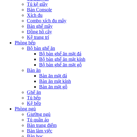
Tủ kệ giầy
Bàn Console
Xích đu
Combo xích đu mây
Bàn ghế mây
Đồng hồ cây
Kệ trang trí
Phòng bếp
Bộ bàn ghế ăn
Bộ bàn ghế ăn mặt đá
Bộ bàn ghế ăn mặt kính
Bộ bàn ghế ăn mặt gỗ
Bàn ăn
Bàn ăn mặt đá
Bàn ăn mặt kính
Bàn ăn mặt gỗ
Ghế ăn
Tủ bếp
Kệ bếp
Phòng ngủ
Giường ngủ
Tủ quần áo
Bàn trang điểm
Bàn làm việc
Bàn học