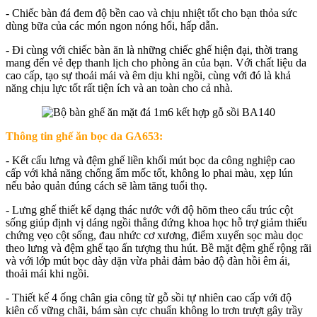
- Chiếc bàn đá đem độ bền cao và chịu nhiệt tốt cho bạn thỏa sức
dùng bữa của các món ngon nóng hổi, hấp dẫn.
- Đi cùng với chiếc bàn ăn là những chiếc ghế hiện đại, thời trang
mang đến vẻ đẹp thanh lịch cho phòng ăn của bạn. Với chất liệu da
cao cấp, tạo sự thoải mái và êm dịu khi ngồi, cùng với đó là khả
năng chịu lực tốt rất tiện ích và an toàn cho cả nhà.
Thông tin ghế ăn bọc da GA653:
- Kết cấu lưng và đệm ghế liền khối mút bọc da công nghiệp cao
cấp với khả năng chống ẩm mốc tốt, không lo phai màu, xẹp lún
nếu bảo quản đúng cách sẽ làm tăng tuổi thọ.
- Lưng ghế thiết kế dạng thác nước với độ hõm theo cấu trúc cột
sống giúp định vị dáng ngồi thẳng đứng khoa học hỗ trợ giảm thiểu
chứng vẹo cột sống, đau nhức cơ xương, điểm xuyến sọc màu dọc
theo lưng và đệm ghế tạo ấn tượng thu hút. Bề mặt đệm ghế rộng rãi
và với lớp mút bọc dày dặn vừa phải đảm bảo độ đàn hồi êm ái,
thoải mái khi ngồi.
- Thiết kế 4 ống chân gia công từ gỗ sồi tự nhiên cao cấp với độ
kiên cố vững chãi, bám sàn cực chuẩn không lo trơn trượt gây trầy