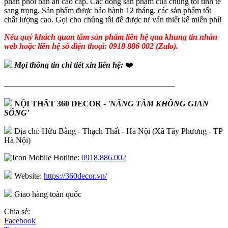
phân phối bàn ăn cao cấp. Các dòng sản phẩm của chúng tôi tinh tế
sang trọng. Sản phẩm được bảo hành 12 tháng, các sản phẩm tốt
chất lượng cao. Gọi cho chúng tôi để được tư vấn thiết kế miễn phí!
Nếu quý khách quan tâm sản phẩm liên hệ qua khung tin nhắn
web hoặc liên hệ số điện thoại: 0918 886 002 (Zalo).
Mọi thông tin chi tiết xin liên hệ:
❤️
—————————————————————
NỘI THẤT 360 DECOR
-
'NÂNG TẦM KHÔNG GIAN
SỐNG'
Địa chỉ: Hữu Bằng - Thạch Thất - Hà Nội (Xã Tây Phương - TP
Hà Nội)
Hotline:
0918.886.002
Website:
https://360decor.vn/
Giao hàng toàn quốc
Chia sẻ:
Facebook