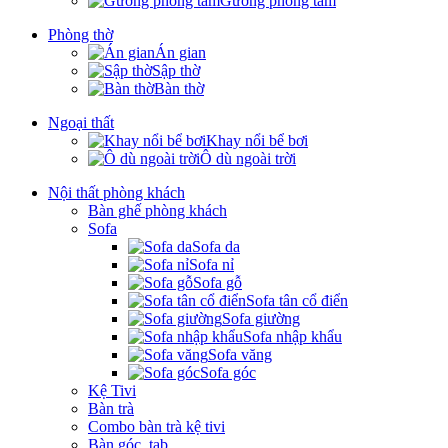
Gương phòng tắm
Phòng thờ
Án gian
Sập thờ
Bàn thờ
Ngoại thất
Khay nổi bể bơi
Ô dù ngoài trời
Nội thất phòng khách
Bàn ghế phòng khách
Sofa
Sofa da
Sofa nỉ
Sofa gỗ
Sofa tân cổ điển
Sofa giường
Sofa nhập khẩu
Sofa văng
Sofa góc
Kệ Tivi
Bàn trà
Combo bàn trà kệ tivi
Bàn góc, tab