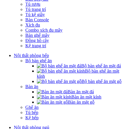
Tủ rượu
Tủ trang trí
Tủ kệ giầy
Bàn Console
Xích đu
Combo xích đu mây
Bàn ghế mây
Đồng hồ cây
Kệ trang trí
Nội thất phòng bếp
Bộ bàn ghế ăn
Bộ bàn ghế ăn mặt đá
Bộ bàn ghế ăn mặt
kính
Bộ bàn ghế ăn mặt gỗ
Bàn ăn
Bàn ăn mặt đá
Bàn ăn mặt kính
Bàn ăn mặt gỗ
Ghế ăn
Tủ bếp
Kệ bếp
Nội thất phòng ngủ