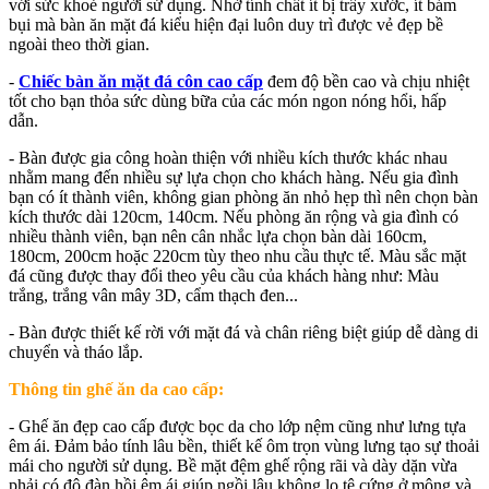
với sức khoẻ người sử dụng. Nhờ tính chất ít bị trầy xước, ít bám
bụi mà bàn ăn mặt đá kiểu hiện đại luôn duy trì được vẻ đẹp bề
ngoài theo thời gian.
-
Chiếc bàn ăn mặt đá côn cao cấp
đem độ bền cao và chịu nhiệt
tốt cho bạn thỏa sức dùng bữa của các món ngon nóng hổi, hấp
dẫn.
- Bàn được gia công hoàn thiện với nhiều kích thước khác nhau
nhằm mang đến nhiều sự lựa chọn cho khách hàng. Nếu gia đình
bạn có ít thành viên, không gian phòng ăn nhỏ hẹp thì nên chọn bàn
kích thước dài 120cm, 140cm. Nếu phòng ăn rộng và gia đình có
nhiều thành viên, bạn nên cân nhắc lựa chọn bàn dài 160cm,
180cm, 200cm hoặc 220cm tùy theo nhu cầu thực tế. Màu sắc mặt
đá cũng được thay đổi theo yêu cầu của khách hàng như: Màu
trắng, trắng vân mây 3D, cẩm thạch đen...
- Bàn được thiết kế rời với mặt đá và chân riêng biệt giúp dễ dàng di
chuyển và tháo lắp.
Thông tin ghế ăn da cao cấp:
- Ghế ăn đẹp cao cấp được bọc da cho lớp nệm cũng như lưng tựa
êm ái. Đảm bảo tính lâu bền, thiết kế ôm trọn vùng lưng tạo sự thoải
mái cho người sử dụng. Bề mặt đệm ghế rộng rãi và dày dặn vừa
phải có độ đàn hồi êm ái giúp ngồi lâu không lo tê cứng ở mông và