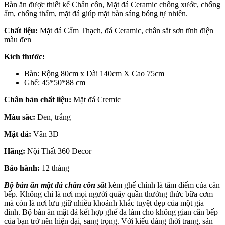
Bàn ăn được thiết kế Chân côn, Mặt đá Ceramic chống xước, chống
ẩm, chống thấm, mặt đá giúp mặt bàn sáng bóng tự nhiên.
Chất liệu:
Mặt đá Cẩm Thạch, đá Ceramic, chân sắt sơn tĩnh điện
màu đen
Kích thước:
Bàn: Rộng 80cm x Dài 140cm X Cao 75cm
Ghế: 45*50*88 cm
Chân bàn chất liệu:
Mặt đá Cremic
Màu sắc:
Đen, trắng
Mặt đá:
Vân 3D
Hãng:
Nội Thất 360 Decor
Bảo hành:
12 tháng
Bộ bàn ăn mặt đá chân côn sắt
kèm ghế chính là tâm điểm của căn
bếp. Không chỉ là nơi mọi người quây quần thưởng thức bữa cơm
mà còn là nơi lưu giữ nhiều khoảnh khắc tuyệt đẹp của một gia
đình. Bộ bàn ăn mặt đá kết hợp ghế da làm cho không gian căn bếp
của bạn trở nên hiện đại, sang trọng. Với kiểu dáng thời trang, sản