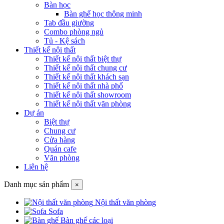
Bàn học
Bàn ghế học thông minh
Tab đầu giường
Combo phòng ngủ
Tủ - Kệ sách
Thiết kế nội thất
Thiết kế nội thất biệt thự
Thiết kế nội thất chung cư
Thiết kế nội thất khách sạn
Thiết kế nội thất nhà phố
Thiết kế nội thất showroom
Thiết kế nội thất văn phòng
Dự án
Biệt thự
Chung cư
Cửa hàng
Quán cafe
Văn phòng
Liên hệ
Danh mục sản phẩm
×
Nội thất văn phòng
Sofa
Bàn ghế các loại