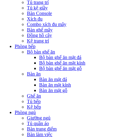
Tủ trang trí
Tủ kệ giầy
Bàn Console
Xích đu
Combo xích đu mây
Bàn ghế mây
Đồng hồ cây
Kệ trang trí
Phòng bếp
Bộ bàn ghế ăn
Bộ bàn ghế ăn mặt đá
Bộ bàn ghế ăn mặt kính
Bộ bàn ghế ăn mặt gỗ
Bàn ăn
Bàn ăn mặt đá
Bàn ăn mặt kính
Bàn ăn mặt gỗ
Ghế ăn
Tủ bếp
Kệ bếp
Phòng ngủ
Giường ngủ
Tủ quần áo
Bàn trang điểm
Bàn làm việc