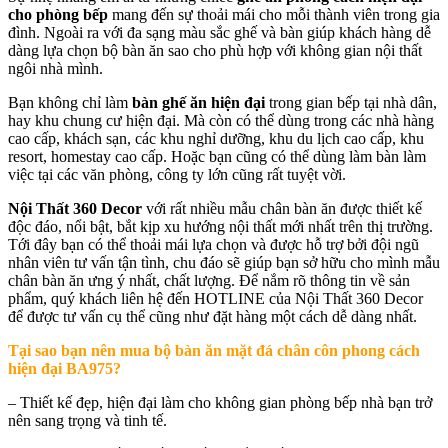
cho phòng bếp
mang đến sự thoải mái cho mỗi thành viên trong gia
đình. Ngoài ra với đa sạng màu sắc ghế và bàn giúp khách hàng dễ
dàng lựa chọn bộ bàn ăn sao cho phù hợp với không gian nội thất
ngôi nhà mình.
Bạn không chỉ làm
bàn ghế ăn hiện đại
trong gian bếp tại nhà dân,
hay khu chung cư hiện đại. Mà còn có thể dùng trong các nhà hàng
cao cấp, khách sạn, các khu nghỉ dưỡng, khu du lịch cao cấp, khu
resort, homestay cao cấp. Hoặc bạn cũng có thể dùng làm bàn làm
việc tại các văn phòng, công ty lớn cũng rất tuyệt vời.
Nội Thất 360 Decor
với rất nhiều mẫu chân bàn ăn được thiết kế
độc đáo, nổi bật, bắt kịp xu hướng nội thất mới nhất trên thị trường.
Tới đây bạn có thể thoải mái lựa chọn và được hỗ trợ bởi đội ngũ
nhân viên tư vấn tận tình, chu đáo sẽ giúp bạn sở hữu cho mình mẫu
chân bàn ăn ưng ý nhất, chất lượng. Để nắm rõ thông tin về sản
phẩm, quý khách liên hệ đến HOTLINE của Nội Thất 360 Decor
để được tư vấn cụ thể cũng như đặt hàng một cách dễ dàng nhất.
Tại sao bạn nên mua b
ộ bàn ăn mặt đá chân côn phong cách
hiện đại BA975
?
– Thiết kế đẹp, hiện đại làm cho không gian phòng bếp nhà bạn trở
nên sang trọng và tinh tế.