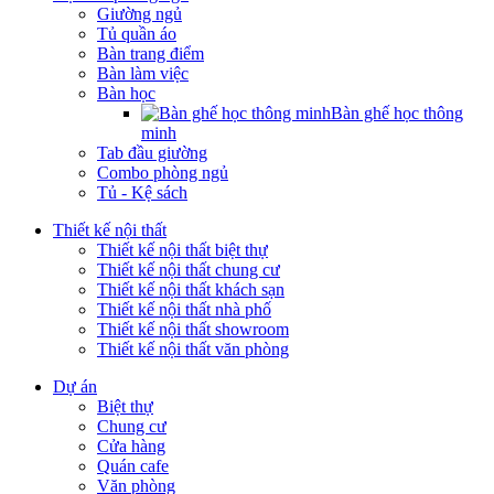
Giường ngủ
Tủ quần áo
Bàn trang điểm
Bàn làm việc
Bàn học
Bàn ghế học thông
minh
Tab đầu giường
Combo phòng ngủ
Tủ - Kệ sách
Thiết kế nội thất
Thiết kế nội thất biệt thự
Thiết kế nội thất chung cư
Thiết kế nội thất khách sạn
Thiết kế nội thất nhà phố
Thiết kế nội thất showroom
Thiết kế nội thất văn phòng
Dự án
Biệt thự
Chung cư
Cửa hàng
Quán cafe
Văn phòng