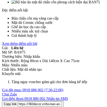
Đặc điểm nổi bật
Bàn chân côn mạ vàng cao cấp
Mặt đá Cremic chống xước
Ghế ăn bọc da cao cấp
Nhiều màu sắc tuỳ chọn
Giá thành hợp lý
Xem thêm điểm nổi bật
Giá:
Liên hệ
Mã SP:
BA975
Thương hiệu:
Nhập khẩu
Kích thước:
Rộng 80cm x Dài 140cm X Cao 75cm
Màu:
Nhiều màu
Chất liệu:
Mặt đá nhân tạo
Khuyến mãi
Tặng ngay voucher giảm giá cho đơn hàng kế tiếp
Gọi đặt mua:
0918 886 002
(7:30-22:00)
Chat Zalo
Gọi điện thoại
0918 886 002
Nhắn tin SMS
Copy link