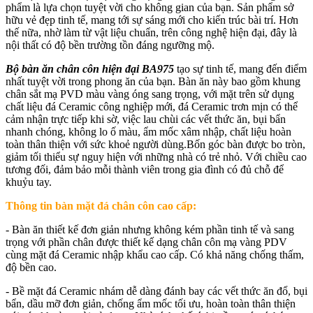
phẩm là lựa chọn tuyệt vời cho không gian của bạn. Sản phẩm sở
hữu vẻ đẹp tinh tế, mang tới sự sáng mới cho kiến trúc bài trí. Hơn
thế nữa, nhờ làm từ vật liệu chuẩn, trên công nghệ hiện đại, đây là
nội thất có độ bền trường tồn đáng ngưỡng mộ.
Bộ bàn ăn chân côn hiện đại BA975
tạo sự tinh tế, mang đến điểm
nhất tuyệt vời trong phong ăn của bạn. Bàn ăn này bao gồm khung
chân sắt mạ PVD màu vàng óng sang trọng, với mặt trên sử dụng
chất liệu đá Ceramic công nghiệp mới, đá Ceramic trơn mịn có thể
cảm nhận trực tiếp khi sờ, việc lau chùi các vết thức ăn, bụi bẩn
nhanh chóng, không lo ố màu, ẩm mốc xâm nhập, chất liệu hoàn
toàn thân thiện với sức khoẻ người dùng.Bốn góc bàn được bo tròn,
giảm tối thiểu sự nguy hiện với những nhà có trẻ nhỏ. Với chiều cao
tương đối, đảm bảo mỗi thành viên trong gia đình có đủ chỗ để
khuỷu tay.
Thông tin bàn mặt đá
chân côn cao cấp
:
- Bàn ăn thiết kế đơn giản nhưng không kém phần tinh tế và sang
trọng với phần chân được thiết kế dạng chân côn mạ vàng PDV
cùng mặt đá Ceramic nhập khẩu cao cấp. Có khả năng chống thấm,
độ bền cao.
- Bề mặt đá Ceramic nhám dễ dàng đánh bay các vết thức ăn đổ, bụi
bẩn, dầu mỡ đơn giản, chống ẩm mốc tối ưu, hoàn toàn thân thiện