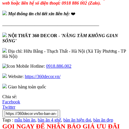
web hoặc liên hệ số điện thoại: 0918 886 002 (Zalo).
Mọi thông tin chi tiết xin liên hệ:
❤️
—————————————————————
NỘI THẤT 360 DECOR
-
'NÂNG TẦM KHÔNG GIAN
SỐNG'
Địa chỉ: Hữu Bằng - Thạch Thất - Hà Nội (Xã Tây Phương - TP
Hà Nội)
Hotline:
0918.886.002
Website:
https://360decor.vn/
Giao hàng toàn quốc
Chia sẻ:
Facebook
Twitter
Tags :
mẫu bàn ăn
,
bàn ăn 4 ghế
,
bàn ăn hiện đại
,
bàn ăn đẹp
GỌI NGAY ĐỂ NHẬN BÁO GIÁ ƯU ĐÃI