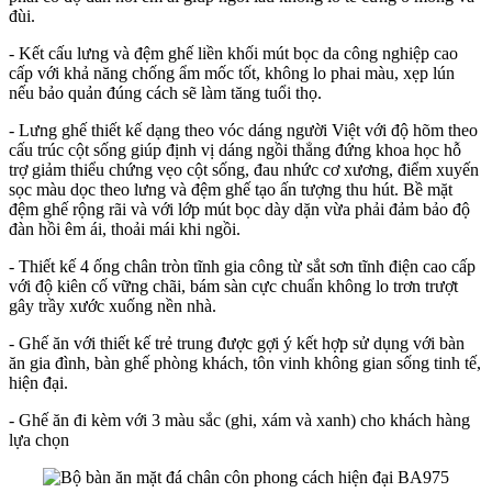
đùi.
- Kết cấu lưng và đệm ghế liền khối mút bọc da công nghiệp cao
cấp với khả năng chống ẩm mốc tốt, không lo phai màu, xẹp lún
nếu bảo quản đúng cách sẽ làm tăng tuổi thọ.
- Lưng ghế thiết kế dạng theo vóc dáng người Việt với độ hõm theo
cấu trúc cột sống giúp định vị dáng ngồi thẳng đứng khoa học hỗ
trợ giảm thiểu chứng vẹo cột sống, đau nhức cơ xương, điểm xuyến
sọc màu dọc theo lưng và đệm ghế tạo ấn tượng thu hút. Bề mặt
đệm ghế rộng rãi và với lớp mút bọc dày dặn vừa phải đảm bảo độ
đàn hồi êm ái, thoải mái khi ngồi.
- Thiết kế 4 ống chân tròn tĩnh gia công từ sắt sơn tĩnh điện cao cấp
với độ kiên cố vững chãi, bám sàn cực chuẩn không lo trơn trượt
gây trầy xước xuống nền nhà.
- Ghế ăn với thiết kế trẻ trung được gợi ý kết hợp sử dụng với bàn
ăn gia đình, bàn ghế phòng khách, tôn vinh không gian sống tinh tế,
hiện đại.
- Ghế ăn đi kèm với 3 màu sắc (ghi, xám và xanh) cho khách hàng
lựa chọn