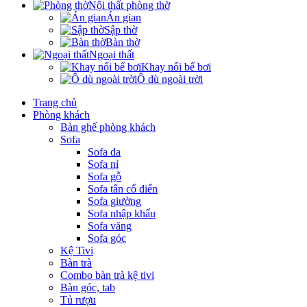
Nội thất phòng thờ
Án gian
Sập thờ
Bàn thờ
Ngoại thất
Khay nổi bể bơi
Ô dù ngoài trời
Trang chủ
Phòng khách
Bàn ghế phòng khách
Sofa
Sofa da
Sofa nỉ
Sofa gỗ
Sofa tân cổ điển
Sofa giường
Sofa nhập khẩu
Sofa văng
Sofa góc
Kệ Tivi
Bàn trà
Combo bàn trà kệ tivi
Bàn góc, tab
Tủ rượu