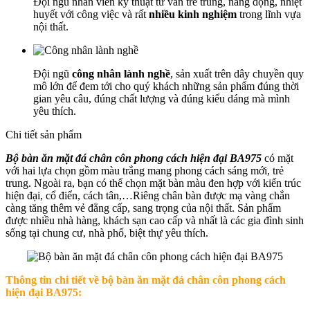
Đội ngũ nhân viên kỹ thuật tư vấn trẻ trung, năng động, nhiệt
huyết với công việc và rất
nhiều kinh nghiệm
trong lĩnh vựa
nội thất.
Đội ngũ
công nhân lành nghề
, sản xuất trên dây chuyền quy
mô lớn để đem tới cho quý khách những sản phẩm đúng thời
gian yêu câu, đúng chất lượng và đúng kiểu dáng mà mình
yêu thích.
Chi tiết sản phẩm
Bộ bàn ăn mặt đá chân côn phong cách hiện đại BA975
có mặt
với hai lựa chọn gồm màu trắng mang phong cách sáng mới, trẻ
trung. Ngoài ra, bạn có thể chọn mặt bàn màu đen hợp với kiến trúc
hiện đại, cổ điển, cách tân,…Riêng chân bàn được mạ vàng chắn
càng tăng thêm vẻ đẳng cấp, sang trọng của nội thất. Sản phẩm
được nhiều nhà hàng, khách sạn cao cấp và nhất là các gia đình sinh
sống tại chung cư, nhà phố, biệt thự yêu thích.
Thông tin chi tiết về b
ộ bàn ăn mặt đá chân côn phong cách
hiện đại BA975: