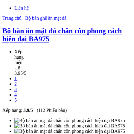
Liên hệ
Trang chủ
Bộ bàn ghế ăn mặt đá
Bộ bàn ăn mặt đá chân côn phong cách
hiện đại BA975
Xếp
hạng
hiện
tại!
3.95/5
1
2
3
4
5
Xếp hạng:
3.9
/
5
-
(112 Phiếu bầu)