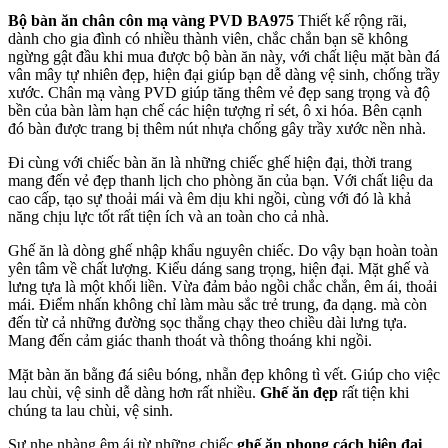
Bộ bàn ăn chân côn mạ vàng PVD BA975
Thiết kế rộng rãi,
dành cho gia đình có nhiều thành viên, chắc chắn bạn sẽ không
ngừng gật đầu khi mua được bộ bàn ăn này, với chất liệu mặt bàn đá
vân mây tự nhiên đẹp, hiện đại giúp bạn dễ dàng vệ sinh, chống trầy
xước. Chân mạ vàng PVD giúp tăng thêm vẻ đẹp sang trọng và độ
bền của bàn làm hạn chế các hiện tượng rỉ sét, ô xi hóa. Bên cạnh
đó bàn được trang bị thêm nút nhựa chống gây trầy xước nền nhà.
Đi cùng với chiếc bàn ăn là những chiếc ghế hiện đại, thời trang
mang đến vẻ đẹp thanh lịch cho phòng ăn của bạn. Với chất liệu da
cao cấp, tạo sự thoải mái và êm dịu khi ngồi, cùng với đó là khả
năng chịu lực tốt rất tiện ích và an toàn cho cả nhà.
Ghế ăn là dòng ghế nhập khẩu nguyên chiếc. Do vậy bạn hoàn toàn
yên tâm về chất lượng. Kiểu dáng sang trọng, hiện đại. Mặt ghế và
lưng tựa là một khối liền. Vừa đảm bảo ngồi chắc chắn, êm ái, thoải
mái. Điểm nhấn không chỉ làm màu sắc trẻ trung, đa dạng. mà còn
đến từ cả những đường sọc thẳng chạy theo chiều dài lưng tựa.
Mang đến cảm giác thanh thoát và thông thoáng khi ngồi.
Mặt bàn ăn bằng đá siêu bóng, nhẵn đẹp không tì vết. Giúp cho việc
lau chùi, vệ sinh dễ dàng hơn rất nhiều.
Ghế ăn đẹp
rất tiện khi
chúng ta lau chùi, vệ sinh.
Sự nhẹ nhàng êm ái từ những chiếc
ghế ăn phong cách hiện đại