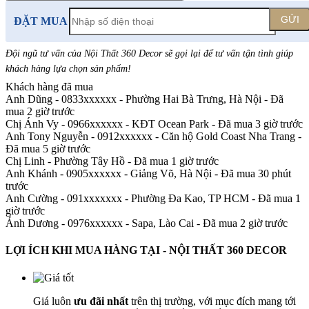
GỬI
ĐẶT MUA
Đội ngũ tư vấn của Nội Thất 360 Decor sẽ gọi lại để tư vấn tận tình giúp
khách hàng lựa chọn sản phẩm
!
Khách hàng đã mua
Anh Dũng - 0833xxxxxx
-
Phường Hai Bà Trưng, Hà Nội - Đã
mua 2 giờ trước
Chị Ánh Vy - 0966xxxxxx
-
KĐT Ocean Park - Đã mua 3 giờ trước
Anh Tony Nguyễn - 0912xxxxxx
-
Căn hộ Gold Coast Nha Trang -
Đã mua 5 giờ trước
Chị Linh
-
Phường Tây Hồ - Đã mua 1 giờ trước
Anh Khánh - 0905xxxxxx
-
Giảng Võ, Hà Nội - Đã mua 30 phút
trước
Anh Cường - 091xxxxxxx
-
Phường Đa Kao, TP HCM - Đã mua 1
giờ trước
Ánh Dương - 0976xxxxxx
-
Sapa, Lào Cai - Đã mua 2 giờ trước
LỢI ÍCH KHI MUA HÀNG TẠI - NỘI THẤT 360 DECOR
Giá luôn
ưu đãi nhất
trên thị trường, với mục đích mang tới