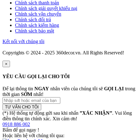
Chính sách thanh toán
Chính sách giải quyết khiếu nại
Chính sách vận chuyển
Chính sách đổi trả
Chính sách kiểm hàng
Chính sách bảo mật
Kết nối với chúng tôi
Copyrights © 2024 - 2025 360decor.vn. All Rights Reserved!
×
YÊU CẦU GỌI LẠI CHO TÔI
Để lại thông tin
NGAY
nhân viên của chúng tôi sẽ
GỌI LẠI
trong
thời gian
SỚM
nhất!
TƯ VẤN CHO TÔI
(*) Hệ thống tự động gửi sau khi nhấn
”XÁC NHẬN”
. Vui lòng
điền thông tin chính xác. Xin cảm ơn!
0918 886 002
Bấm để gọi ngay
!
Hoặc liên hệ với chúng tôi qua: