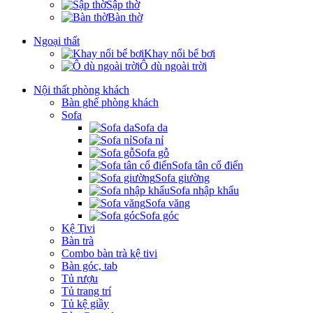
Sập thờ
Bàn thờ
Ngoại thất
Khay nổi bể bơi
Ô dù ngoài trời
Nội thất phòng khách
Bàn ghế phòng khách
Sofa
Sofa da
Sofa nỉ
Sofa gỗ
Sofa tân cổ điển
Sofa giường
Sofa nhập khẩu
Sofa văng
Sofa góc
Kệ Tivi
Bàn trà
Combo bàn trà kệ tivi
Bàn góc, tab
Tủ rượu
Tủ trang trí
Tủ kệ giầy