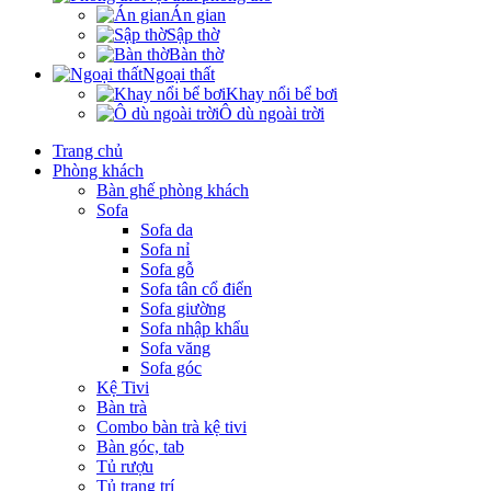
Án gian
Sập thờ
Bàn thờ
Ngoại thất
Khay nổi bể bơi
Ô dù ngoài trời
Trang chủ
Phòng khách
Bàn ghế phòng khách
Sofa
Sofa da
Sofa nỉ
Sofa gỗ
Sofa tân cổ điển
Sofa giường
Sofa nhập khẩu
Sofa văng
Sofa góc
Kệ Tivi
Bàn trà
Combo bàn trà kệ tivi
Bàn góc, tab
Tủ rượu
Tủ trang trí