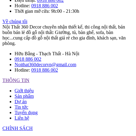
Điện thoại
:
0918 886 002
Hotline
:
0918 886 002
Thời gian mở cửa
: 9h:00 - 21:30h
Về chúng tôi
Nội Thất 360 Decor chuyên nhận thiết kế, thi công nội thất, bán
buôn bán lẻ đồ gỗ nội thất: Giường, tủ, bàn ghế, sofa, bàn
học...cung cấp đồ gỗ nội thất giá rẻ cho gia đình, khách sạn, văn
phòng.
Hữu Bằng - Thạch Thất - Hà Nội
0918 886 002
Noithat360decorvn@gmail.com
Hotline:
0918 886 002
THÔNG TIN
Giới thiệu
Sản phẩm
Dự án
Tin tức
Tuyển dụng
Liên hệ
CHÍNH SÁCH