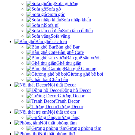
Sofa giường
Sofa gỗ
Sofa góc
Sofa nhập khẩu
Sofa nỉ
Sofa tân cổ điển
Sofa văng
Bàn ghế các loại
Bàn ghế Bar
Bàn ghế Cafe
Bàn ghế sân vườn
Ghế thư giãn
Bàn ghế Gaming
Giường ghế bể bơi
Chân bàn
Nội thất Decor
Đồng hồ Decor
Gương Decor
Tranh Decor
Tượng Decor
Nội thất trẻ em
Giường tầng
Nội thất phòng tắm
Gương phòng tắm
Nội thất phòng thờ