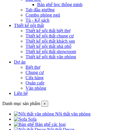
Bàn ghế học thông minh
Tab đầu giường
Combo phòng ngủ
Tủ - Kệ sách
Thiết kế nội thất
Thiết kế nội thất biệt thự
Thiết kế nội thất chung cư
Thiết kế nội thất khách sạn
Thiết kế nội thất nhà phố
Thiết kế nội thất showroom
Thiết kế nội thất văn phòng
Dự án
Biệt thự
Chung cư
Cửa hàng
Quán cafe
Văn phòng
Liên hệ
Danh mục sản phẩm
×
Nội thất văn phòng
Sofa
Bàn ghế các loại
Nội thất Decor