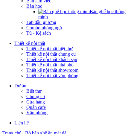
Bàn làm việc
Bàn học
Bàn ghế học thông
minh
Tab đầu giường
Combo phòng ngủ
Tủ - Kệ sách
Thiết kế nội thất
Thiết kế nội thất biệt thự
Thiết kế nội thất chung cư
Thiết kế nội thất khách sạn
Thiết kế nội thất nhà phố
Thiết kế nội thất showroom
Thiết kế nội thất văn phòng
Dự án
Biệt thự
Chung cư
Cửa hàng
Quán cafe
Văn phòng
Liên hệ
Trang chủ
Bộ bàn ghế ăn mặt đá