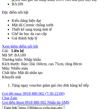
Đặc điểm nổi bật
Kiểu dáng hiện đại
Mặt đá Cremic chống xước
Thiết kế sang trọng tinh tế
Ghế ăn bọc da cao cấp
Giá thành hợp lý
Xem thêm điểm nổi bật
Giá:
Liên hệ
Mã SP:
BA109
Thương hiệu:
Nhập khẩu
Kích thước:
Bàn: Dài 160cm, cao 75cm, rộng 80cm
Màu:
Nhiều màu
Chất liệu:
Mặt đá nhân tạo
Khuyến mãi
Tặng ngay voucher giảm giá cho đơn hàng kế tiếp
Gọi đặt mua:
0918 886 002
(7:30-22:00)
Chat Zalo
Gọi điện thoại
0918 886 002
Nhắn tin SMS
Copy link