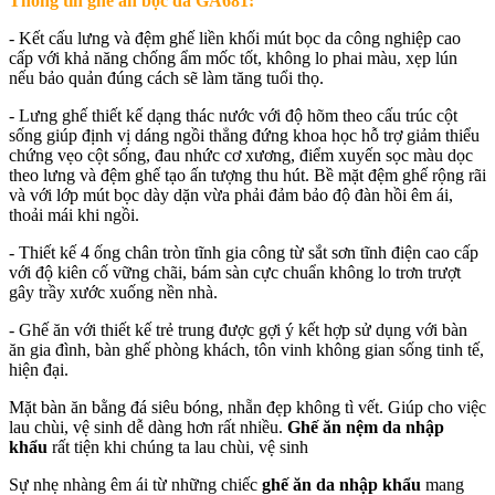
Thông tin ghế ăn bọc da GA681:
- Kết cấu lưng và đệm ghế liền khối mút bọc da công nghiệp cao
cấp với khả năng chống ẩm mốc tốt, không lo phai màu, xẹp lún
nếu bảo quản đúng cách sẽ làm tăng tuổi thọ.
- Lưng ghế thiết kế dạng thác nước với độ hõm theo cấu trúc cột
sống giúp định vị dáng ngồi thẳng đứng khoa học hỗ trợ giảm thiểu
chứng vẹo cột sống, đau nhức cơ xương, điểm xuyến sọc màu dọc
theo lưng và đệm ghế tạo ấn tượng thu hút. Bề mặt đệm ghế rộng rãi
và với lớp mút bọc dày dặn vừa phải đảm bảo độ đàn hồi êm ái,
thoải mái khi ngồi.
- Thiết kế 4 ống chân tròn tĩnh gia công từ sắt sơn tĩnh điện cao cấp
với độ kiên cố vững chãi, bám sàn cực chuẩn không lo trơn trượt
gây trầy xước xuống nền nhà.
- Ghế ăn với thiết kế trẻ trung được gợi ý kết hợp sử dụng với bàn
ăn gia đình, bàn ghế phòng khách, tôn vinh không gian sống tinh tế,
hiện đại.
Mặt bàn ăn bằng đá siêu bóng, nhẵn đẹp không tì vết. Giúp cho việc
lau chùi, vệ sinh dễ dàng hơn rất nhiều.
Ghế ăn nệm da nhập
khẩu
rất tiện khi chúng ta lau chùi, vệ sinh
Sự nhẹ nhàng êm ái từ những chiếc
ghế ăn da nhập khẩu
mang