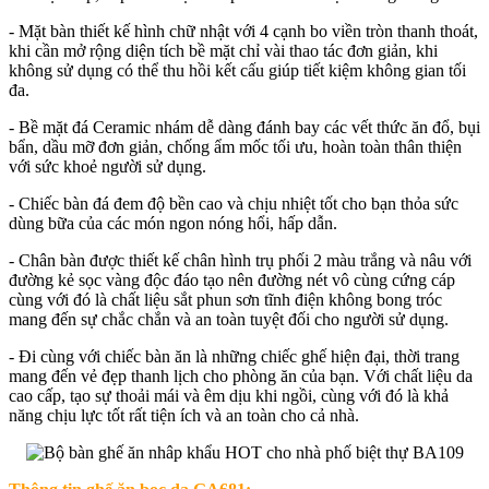
- Mặt bàn thiết kế hình chữ nhật với 4 cạnh bo viền tròn thanh thoát,
khi cần mở rộng diện tích bề mặt chỉ vài thao tác đơn giản, khi
không sử dụng có thể thu hồi kết cấu giúp tiết kiệm không gian tối
đa.
- Bề mặt đá Ceramic nhám dễ dàng đánh bay các vết thức ăn đổ, bụi
bẩn, dầu mỡ đơn giản, chống ẩm mốc tối ưu, hoàn toàn thân thiện
với sức khoẻ người sử dụng.
- Chiếc bàn đá đem độ bền cao và chịu nhiệt tốt cho bạn thỏa sức
dùng bữa của các món ngon nóng hổi, hấp dẫn.
- Chân bàn được thiết kế chân hình trụ phối 2 màu trắng và nâu với
đường kẻ sọc vàng độc đáo tạo nên đường nét vô cùng cứng cáp
cùng với đó là chất liệu sắt phun sơn tĩnh điện không bong tróc
mang đến sự chắc chắn và an toàn tuyệt đối cho người sử dụng.
- Đi cùng với chiếc bàn ăn là những chiếc ghế hiện đại, thời trang
mang đến vẻ đẹp thanh lịch cho phòng ăn của bạn. Với chất liệu da
cao cấp, tạo sự thoải mái và êm dịu khi ngồi, cùng với đó là khả
năng chịu lực tốt rất tiện ích và an toàn cho cả nhà.