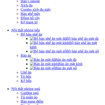
Bàn Console
Xích đu
Combo xích đu mây
Bàn ghế mây
Đồng hồ cây
Kệ trang trí
Nội thất phòng bếp
Bộ bàn ghế ăn
Bộ bàn ghế ăn mặt đá
Bộ bàn ghế ăn mặt
kính
Bộ bàn ghế ăn mặt gỗ
Bàn ăn
Bàn ăn mặt đá
Bàn ăn mặt kính
Bàn ăn mặt gỗ
Ghế ăn
Tủ bếp
Kệ bếp
Nội thất phòng ngủ
Giường ngủ
Tủ quần áo
Bàn trang điểm