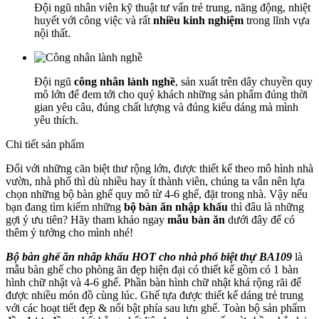
Đội ngũ nhân viên kỹ thuật tư vấn trẻ trung, năng động, nhiệt
huyết với công việc và rất
nhiều kinh nghiệm
trong lĩnh vựa
nội thất.
Đội ngũ
công nhân lành nghề
, sản xuất trên dây chuyền quy
mô lớn để đem tới cho quý khách những sản phẩm đúng thời
gian yêu câu, đúng chất lượng và đúng kiểu dáng mà mình
yêu thích.
Chi tiết sản phẩm
Đối với những căn biệt thư rộng lớn, được thiết kế theo mô hình nhà
vườn, nhà phố thì dù nhiều hay ít thành viên, chúng ta vẫn nên lựa
chọn những bộ bàn ghế quy mô từ 4-6 ghế, đặt trong nhà. Vậy nếu
bạn đang tìm kiếm những
bộ bàn ăn nhập khẩu
thì đâu là những
gợi ý ưu tiên? Hãy tham khảo ngay
mẫu bàn ăn
dưới đây để có
thêm ý tưởng cho mình nhé!
Bộ bàn ghế ăn nhâp khẩu HOT cho nhà phố biệt thự BA109
là
mẫu bàn ghế cho phòng ăn đẹp hiện đại có thiết kế gồm có 1 bàn
hình chữ nhật và 4-6 ghế. Phần bàn hình chữ nhật khá rộng rãi để
được nhiều món đồ cùng lúc. Ghế tựa được thiết kế dáng trẻ trung
với các hoạt tiết đẹp & nổi bật phía sau lưn ghế. Toàn bộ sản phẩm