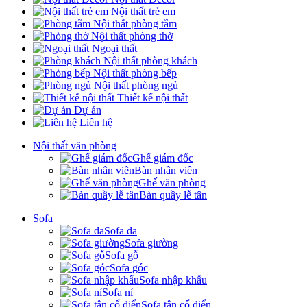
Nội thất trẻ em
Nội thất phòng tắm
Nội thất phòng thờ
Ngoại thất
Nội thất phòng khách
Nội thất phòng bếp
Nội thất phòng ngủ
Thiết kế nội thất
Dự án
Liên hệ
Nội thất văn phòng
Ghế giám đốc
Bàn nhân viên
Ghế văn phòng
Bàn quầy lễ tân
Sofa
Sofa da
Sofa giường
Sofa gỗ
Sofa góc
Sofa nhập khẩu
Sofa nỉ
Sofa tân cổ điển