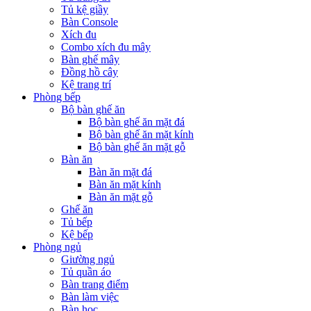
Tủ kệ giầy
Bàn Console
Xích đu
Combo xích đu mây
Bàn ghế mây
Đồng hồ cây
Kệ trang trí
Phòng bếp
Bộ bàn ghế ăn
Bộ bàn ghế ăn mặt đá
Bộ bàn ghế ăn mặt kính
Bộ bàn ghế ăn mặt gỗ
Bàn ăn
Bàn ăn mặt đá
Bàn ăn mặt kính
Bàn ăn mặt gỗ
Ghế ăn
Tủ bếp
Kệ bếp
Phòng ngủ
Giường ngủ
Tủ quần áo
Bàn trang điểm
Bàn làm việc
Bàn học