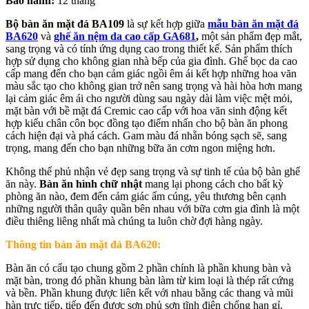
Bảo hành:
12 tháng
Bộ bàn ăn mặt đá BA109
là sự kết hợp giữa
mẫu bàn ăn mặt đá
BA620
và
ghế ăn nệm da cao cấp GA681
,
một sản phẩm đẹp mắt,
sang trọng và có tính ứng dụng cao trong thiết kế. Sản phẩm thích
hợp sử dụng cho không gian nhà bếp của gia đình. Ghế bọc da cao
cấp mang đến cho bạn cảm giác ngồi êm ái kết hợp những hoa văn
màu sắc tạo cho không gian trở nên sang trọng và hài hòa hơn mang
lại cảm giác êm ái cho người dùng sau ngày dài làm việc mệt mỏi,
mặt bàn với bề mặt đá Cremic cao cấp với hoa văn sinh động kết
hợp kiểu chân côn bọc đồng tạo điểm nhấn cho bộ bàn ăn phong
cách hiện đại và phá cách. Gam màu đá nhẵn bóng sạch sẽ, sang
trọng, mang đến cho bạn những bữa ăn cơm ngon miệng hơn.
Không thể phủ nhận vẻ đẹp sang trọng và sự tinh tế của bộ bàn ghế
ăn này.
Bàn ăn hình chữ nhật
mang lại phong cách cho bất kỳ
phòng ăn nào, đem đến cảm giác ấm cúng, yêu thương bên cạnh
những người thân quây quần bên nhau với bữa cơm gia đình là một
điều thiêng liêng nhất mà chúng ta luôn chờ đợi hàng ngày.
Thông tin bàn ăn mặt đá BA620:
Bàn ăn có cấu tạo chung gồm 2 phần chính là phần khung bàn và
mặt bàn, trong đó phần khung bàn làm từ kim loại là thép rất cứng
và bền. Phần khung được liên kết với nhau bằng các thang và mũi
hàn trực tiếp, tiếp đến được sơn phủ sơn tĩnh điện chống han gỉ.