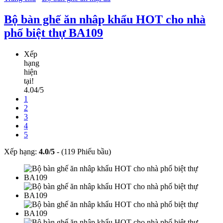
Bộ bàn ghế ăn nhâp khẩu HOT cho nhà
phố biệt thự BA109
Xếp
hạng
hiện
tại!
4.04/5
1
2
3
4
5
Xếp hạng:
4.0
/
5
-
(119 Phiếu bầu)