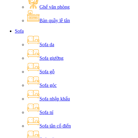
Ghế văn phòng
Bàn quầy lễ tân
Sofa
Sofa da
Sofa giường
Sofa gỗ
Sofa góc
Sofa nhập khẩu
Sofa nỉ
Sofa tân cổ điển