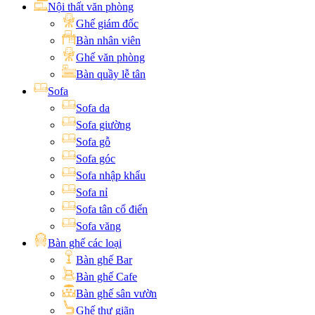
Nội thất văn phòng
Ghế giám đốc
Bàn nhân viên
Ghế văn phòng
Bàn quầy lễ tân
Sofa
Sofa da
Sofa giường
Sofa gỗ
Sofa góc
Sofa nhập khẩu
Sofa nỉ
Sofa tân cổ điển
Sofa văng
Bàn ghế các loại
Bàn ghế Bar
Bàn ghế Cafe
Bàn ghế sân vườn
Ghế thư giãn