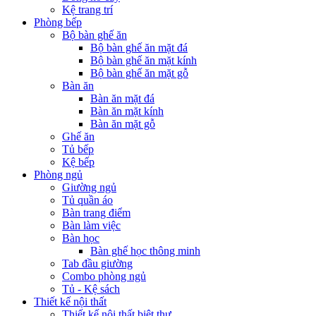
Kệ trang trí
Phòng bếp
Bộ bàn ghế ăn
Bộ bàn ghế ăn mặt đá
Bộ bàn ghế ăn mặt kính
Bộ bàn ghế ăn mặt gỗ
Bàn ăn
Bàn ăn mặt đá
Bàn ăn mặt kính
Bàn ăn mặt gỗ
Ghế ăn
Tủ bếp
Kệ bếp
Phòng ngủ
Giường ngủ
Tủ quần áo
Bàn trang điểm
Bàn làm việc
Bàn học
Bàn ghế học thông minh
Tab đầu giường
Combo phòng ngủ
Tủ - Kệ sách
Thiết kế nội thất
Thiết kế nội thất biệt thự