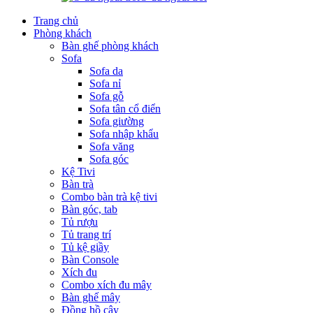
Trang chủ
Phòng khách
Bàn ghế phòng khách
Sofa
Sofa da
Sofa nỉ
Sofa gỗ
Sofa tân cổ điển
Sofa giường
Sofa nhập khẩu
Sofa văng
Sofa góc
Kệ Tivi
Bàn trà
Combo bàn trà kệ tivi
Bàn góc, tab
Tủ rượu
Tủ trang trí
Tủ kệ giầy
Bàn Console
Xích đu
Combo xích đu mây
Bàn ghế mây
Đồng hồ cây