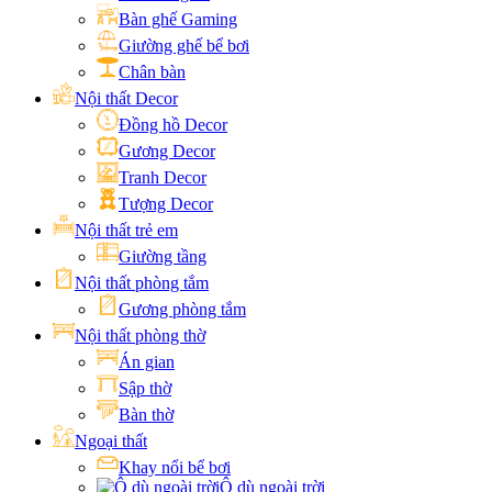
Bàn ghế Gaming
Giường ghế bể bơi
Chân bàn
Nội thất Decor
Đồng hồ Decor
Gương Decor
Tranh Decor
Tượng Decor
Nội thất trẻ em
Giường tầng
Nội thất phòng tắm
Gương phòng tắm
Nội thất phòng thờ
Án gian
Sập thờ
Bàn thờ
Ngoại thất
Khay nổi bể bơi
Ô dù ngoài trời