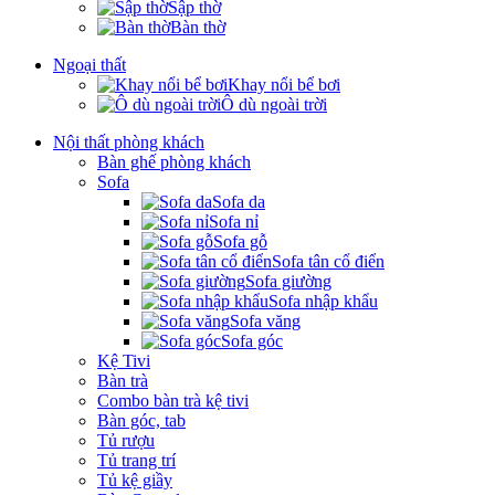
Sập thờ
Bàn thờ
Ngoại thất
Khay nổi bể bơi
Ô dù ngoài trời
Nội thất phòng khách
Bàn ghế phòng khách
Sofa
Sofa da
Sofa nỉ
Sofa gỗ
Sofa tân cổ điển
Sofa giường
Sofa nhập khẩu
Sofa văng
Sofa góc
Kệ Tivi
Bàn trà
Combo bàn trà kệ tivi
Bàn góc, tab
Tủ rượu
Tủ trang trí
Tủ kệ giầy