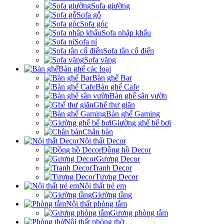
Sofa giường
Sofa gỗ
Sofa góc
Sofa nhập khẩu
Sofa nỉ
Sofa tân cổ điển
Sofa văng
Bàn ghế các loại
Bàn ghế Bar
Bàn ghế Cafe
Bàn ghế sân vườn
Ghế thư giãn
Bàn ghế Gaming
Giường ghế bể bơi
Chân bàn
Nội thất Decor
Đồng hồ Decor
Gương Decor
Tranh Decor
Tượng Decor
Nội thất trẻ em
Giường tầng
Nội thất phòng tắm
Gương phòng tắm
Nội thất phòng thờ