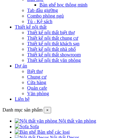
Bàn ghế học thông minh
Tab đầu giường
Combo phòng ngủ
Tủ - Kệ sách
Thiết kế nội thất
Thiết kế nội thất biệt thự
Thiết kế nội thất chung cư
Thiết kế nội thất khách sạn
Thiết kế nội thất nhà phố
Thiết kế nội thất showroom
Thiết kế nội thất văn phòng
Dự án
Biệt thự
Chung cư
Cửa hàng
Quán cafe
Văn phòng
Liên hệ
Danh mục sản phẩm
×
Nội thất văn phòng
Sofa
Bàn ghế các loại
Nội thất Decor