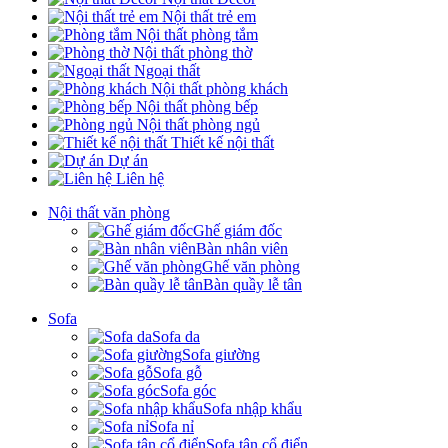
Nội thất trẻ em
Nội thất phòng tắm
Nội thất phòng thờ
Ngoại thất
Nội thất phòng khách
Nội thất phòng bếp
Nội thất phòng ngủ
Thiết kế nội thất
Dự án
Liên hệ
Nội thất văn phòng
Ghế giám đốc
Bàn nhân viên
Ghế văn phòng
Bàn quầy lễ tân
Sofa
Sofa da
Sofa giường
Sofa gỗ
Sofa góc
Sofa nhập khẩu
Sofa nỉ
Sofa tân cổ điển