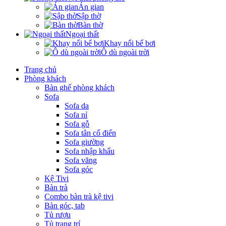
Án gian
Sập thờ
Bàn thờ
Ngoại thất
Khay nổi bể bơi
Ô dù ngoài trời
Trang chủ
Phòng khách
Bàn ghế phòng khách
Sofa
Sofa da
Sofa nỉ
Sofa gỗ
Sofa tân cổ điển
Sofa giường
Sofa nhập khẩu
Sofa văng
Sofa góc
Kệ Tivi
Bàn trà
Combo bàn trà kệ tivi
Bàn góc, tab
Tủ rượu
Tủ trang trí