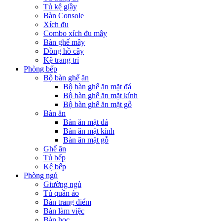
Tủ kệ giầy
Bàn Console
Xích đu
Combo xích đu mây
Bàn ghế mây
Đồng hồ cây
Kệ trang trí
Phòng bếp
Bộ bàn ghế ăn
Bộ bàn ghế ăn mặt đá
Bộ bàn ghế ăn mặt kính
Bộ bàn ghế ăn mặt gỗ
Bàn ăn
Bàn ăn mặt đá
Bàn ăn mặt kính
Bàn ăn mặt gỗ
Ghế ăn
Tủ bếp
Kệ bếp
Phòng ngủ
Giường ngủ
Tủ quần áo
Bàn trang điểm
Bàn làm việc
Bàn học