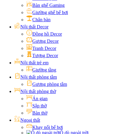
Bàn ghế Gaming
Giường ghế bể bơi
Chân bàn
Nội thất Decor
Đồng hồ Decor
Gương Decor
Tranh Decor
Tượng Decor
Nội thất trẻ em
Giường tầng
Nội thất phòng tắm
Gương phòng tắm
Nội thất phòng thờ
Án gian
Sập thờ
Bàn thờ
Ngoại thất
Khay nổi bể bơi
Ô dù ngoài trời