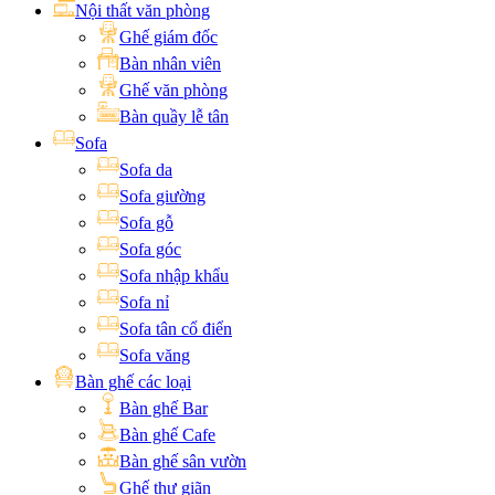
Nội thất văn phòng
Ghế giám đốc
Bàn nhân viên
Ghế văn phòng
Bàn quầy lễ tân
Sofa
Sofa da
Sofa giường
Sofa gỗ
Sofa góc
Sofa nhập khẩu
Sofa nỉ
Sofa tân cổ điển
Sofa văng
Bàn ghế các loại
Bàn ghế Bar
Bàn ghế Cafe
Bàn ghế sân vườn
Ghế thư giãn