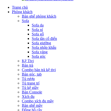
Trang chủ
Phòng khách
Bàn ghế phòng khách
Sofa
Sofa da
Sofa nỉ
Sofa gỗ
Sofa tân cổ điển
Sofa giường
Sofa nhập khẩu
Sofa văng
Sofa góc
Kệ Tivi
Bàn trà
Combo bàn trà kệ tivi
Bàn góc, tab
Tủ rượu
Tủ trang trí
Tủ kệ giầy
Bàn Console
Xích đu
Combo xích đu mây
Bàn ghế mây
Đồng hồ cây