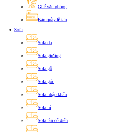
Ghế văn phòng
Bàn quầy lễ tân
Sofa
Sofa da
Sofa giường
Sofa gỗ
Sofa góc
Sofa nhập khẩu
Sofa nỉ
Sofa tân cổ điển