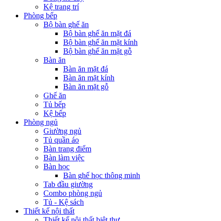
Kệ trang trí
Phòng bếp
Bộ bàn ghế ăn
Bộ bàn ghế ăn mặt đá
Bộ bàn ghế ăn mặt kính
Bộ bàn ghế ăn mặt gỗ
Bàn ăn
Bàn ăn mặt đá
Bàn ăn mặt kính
Bàn ăn mặt gỗ
Ghế ăn
Tủ bếp
Kệ bếp
Phòng ngủ
Giường ngủ
Tủ quần áo
Bàn trang điểm
Bàn làm việc
Bàn học
Bàn ghế học thông minh
Tab đầu giường
Combo phòng ngủ
Tủ - Kệ sách
Thiết kế nội thất
Thiết kế nội thất biệt thự