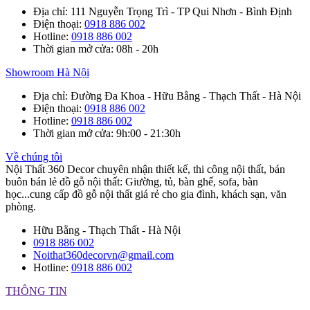
Địa chỉ
: 111 Nguyễn Trọng Trì - TP Qui Nhơn - Bình Định
Điện thoại
:
0918 886 002
Hotline
:
0918 886 002
Thời gian mở cửa
: 08h - 20h
Showroom Hà Nội
Địa chỉ
: Đường Đa Khoa - Hữu Bằng - Thạch Thất - Hà Nội
Điện thoại
:
0918 886 002
Hotline
:
0918 886 002
Thời gian mở cửa
: 9h:00 - 21:30h
Về chúng tôi
Nội Thất 360 Decor chuyên nhận thiết kế, thi công nội thất, bán
buôn bán lẻ đồ gỗ nội thất: Giường, tủ, bàn ghế, sofa, bàn
học...cung cấp đồ gỗ nội thất giá rẻ cho gia đình, khách sạn, văn
phòng.
Hữu Bằng - Thạch Thất - Hà Nội
0918 886 002
Noithat360decorvn@gmail.com
Hotline:
0918 886 002
THÔNG TIN