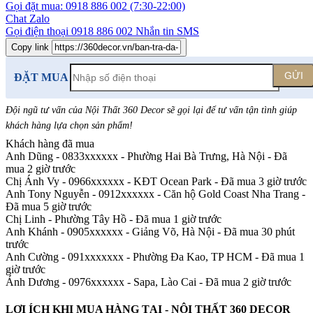
Gọi đặt mua:
0918 886 002
(7:30-22:00)
Chat Zalo
Gọi điện thoại
0918 886 002
Nhắn tin SMS
Copy link
GỬI
ĐẶT MUA
Đội ngũ tư vấn của Nội Thất 360 Decor sẽ gọi lại để tư vấn tận tình giúp
khách hàng lựa chọn sản phẩm
!
Khách hàng đã mua
Anh Dũng - 0833xxxxxx
-
Phường Hai Bà Trưng, Hà Nội - Đã
mua 2 giờ trước
Chị Ánh Vy - 0966xxxxxx
-
KĐT Ocean Park - Đã mua 3 giờ trước
Anh Tony Nguyễn - 0912xxxxxx
-
Căn hộ Gold Coast Nha Trang -
Đã mua 5 giờ trước
Chị Linh
-
Phường Tây Hồ - Đã mua 1 giờ trước
Anh Khánh - 0905xxxxxx
-
Giảng Võ, Hà Nội - Đã mua 30 phút
trước
Anh Cường - 091xxxxxxx
-
Phường Đa Kao, TP HCM - Đã mua 1
giờ trước
Ánh Dương - 0976xxxxxx
-
Sapa, Lào Cai - Đã mua 2 giờ trước
LỢI ÍCH KHI MUA HÀNG TẠI - NỘI THẤT 360 DECOR