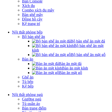
Bàn Console
Xích đu
Combo xích đu mây
Bàn ghế mây
Đồng hồ cây
Kệ trang trí
Nội thất phòng bếp
Bộ bàn ghế ăn
Bộ bàn ghế ăn mặt đá
Bộ bàn ghế ăn mặt
kính
Bộ bàn ghế ăn mặt gỗ
Bàn ăn
Bàn ăn mặt đá
Bàn ăn mặt kính
Bàn ăn mặt gỗ
Ghế ăn
Tủ bếp
Kệ bếp
Nội thất phòng ngủ
Giường ngủ
Tủ quần áo
Bàn trang điểm