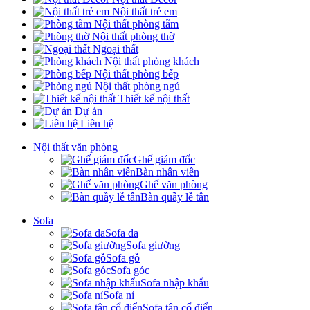
Nội thất trẻ em
Nội thất phòng tắm
Nội thất phòng thờ
Ngoại thất
Nội thất phòng khách
Nội thất phòng bếp
Nội thất phòng ngủ
Thiết kế nội thất
Dự án
Liên hệ
Nội thất văn phòng
Ghế giám đốc
Bàn nhân viên
Ghế văn phòng
Bàn quầy lễ tân
Sofa
Sofa da
Sofa giường
Sofa gỗ
Sofa góc
Sofa nhập khẩu
Sofa nỉ
Sofa tân cổ điển