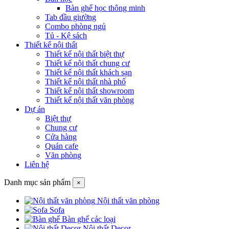
Bàn ghế học thông minh
Tab đầu giường
Combo phòng ngủ
Tủ - Kệ sách
Thiết kế nội thất
Thiết kế nội thất biệt thự
Thiết kế nội thất chung cư
Thiết kế nội thất khách sạn
Thiết kế nội thất nhà phố
Thiết kế nội thất showroom
Thiết kế nội thất văn phòng
Dự án
Biệt thự
Chung cư
Cửa hàng
Quán cafe
Văn phòng
Liên hệ
Danh mục sản phẩm
×
Nội thất văn phòng
Sofa
Bàn ghế các loại
Nội thất Decor