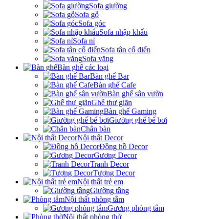
Sofa giường
Sofa gỗ
Sofa góc
Sofa nhập khẩu
Sofa nỉ
Sofa tân cổ điển
Sofa văng
Bàn ghế các loại
Bàn ghế Bar
Bàn ghế Cafe
Bàn ghế sân vườn
Ghế thư giãn
Bàn ghế Gaming
Giường ghế bể bơi
Chân bàn
Nội thất Decor
Đồng hồ Decor
Gương Decor
Tranh Decor
Tượng Decor
Nội thất trẻ em
Giường tầng
Nội thất phòng tắm
Gương phòng tắm
Nội thất phòng thờ