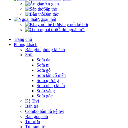
Án gian
Sập thờ
Bàn thờ
Ngoại thất
Khay nổi bể bơi
Ô dù ngoài trời
Trang chủ
Phòng khách
Bàn ghế phòng khách
Sofa
Sofa da
Sofa nỉ
Sofa gỗ
Sofa tân cổ điển
Sofa giường
Sofa nhập khẩu
Sofa văng
Sofa góc
Kệ Tivi
Bàn trà
Combo bàn trà kệ tivi
Bàn góc, tab
Tủ rượu
Tủ trang trí