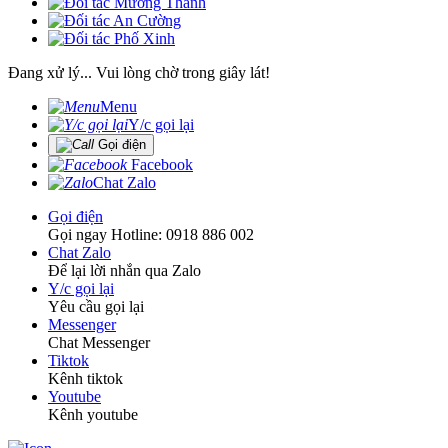
Đang xử lý... Vui lòng chờ trong giây lát!
Menu
Y/c gọi lại
Gọi điện
Facebook
Chat Zalo
Gọi điện
Gọi ngay Hotline: 0918 886 002
Chat Zalo
Để lại lời nhắn qua Zalo
Y/c gọi lại
Yêu cầu gọi lại
Messenger
Chat Messenger
Tiktok
Kênh tiktok
Youtube
Kênh youtube