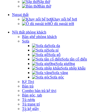
Sập thờ
Bàn thờ
Ngoại thất
Khay nổi bể bơi
Ô dù ngoài trời
Nội thất phòng khách
Bàn ghế phòng khách
Sofa
Sofa da
Sofa nỉ
Sofa gỗ
Sofa tân cổ điển
Sofa giường
Sofa nhập khẩu
Sofa văng
Sofa góc
Kệ Tivi
Bàn trà
Combo bàn trà kệ tivi
Bàn góc, tab
Tủ rượu
Tủ trang trí
Tủ kệ giầy