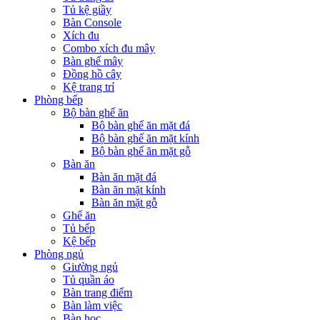
Tủ kệ giầy
Bàn Console
Xích đu
Combo xích đu mây
Bàn ghế mây
Đồng hồ cây
Kệ trang trí
Phòng bếp
Bộ bàn ghế ăn
Bộ bàn ghế ăn mặt đá
Bộ bàn ghế ăn mặt kính
Bộ bàn ghế ăn mặt gỗ
Bàn ăn
Bàn ăn mặt đá
Bàn ăn mặt kính
Bàn ăn mặt gỗ
Ghế ăn
Tủ bếp
Kệ bếp
Phòng ngủ
Giường ngủ
Tủ quần áo
Bàn trang điểm
Bàn làm việc
Bàn học