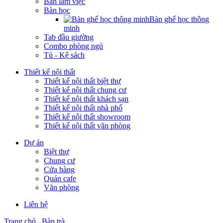
Bàn làm việc
Bàn học
Bàn ghế học thông
minh
Tab đầu giường
Combo phòng ngủ
Tủ - Kệ sách
Thiết kế nội thất
Thiết kế nội thất biệt thự
Thiết kế nội thất chung cư
Thiết kế nội thất khách sạn
Thiết kế nội thất nhà phố
Thiết kế nội thất showroom
Thiết kế nội thất văn phòng
Dự án
Biệt thự
Chung cư
Cửa hàng
Quán cafe
Văn phòng
Liên hệ
Trang chủ
Bàn trà