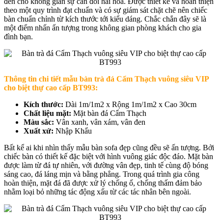
đến cho không gian sự cân đối hài hòa. Được thiết kế và hoàn thiện
theo một quy trình đạt chuẩn và có sự giám sát chặt chẽ nên chiếc
bàn chuẩn chỉnh từ kích thước tới kiểu dáng. Chắc chắn đây sẽ là
một điểm nhấn ấn tượng trong không gian phòng khách cho gia
đình bạn.
Thông tin chi tiết mẫu b
àn trà đá Cẩm Thạch vuông siêu VIP
cho biệt thự cao cấp BT993
:
Kích thước:
Dài 1m/1m2 x Rộng 1m/1m2 x Cao 30cm
Chất liệu mặt:
Mặt bàn đá Cẩm Thạch
Màu sắc:
Vân xanh, vân xám, vân đen
Xuất xứ:
Nhập Khẩu
Bất kể ai khi nhìn thấy mẫu bàn sofa đẹp cũng đều sẽ ấn tượng. Bởi
chiếc bàn có thiết kế đặc biệt với hình vuông giác độc đáo. Mặt bàn
được làm từ đá tự nhiên, với đường vân đẹp, tinh tế cùng độ bóng
sáng cao, đá láng mịn và bằng phẳng. Trong quá trình gia công
hoàn thiện, mặt đá đã được xử lý chống ố, chống thấm đảm bảo
nhằm loại bỏ những tác động xấu từ các tác nhân bên ngoài.