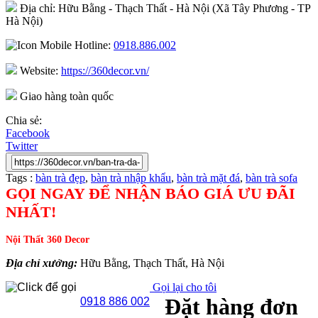
Địa chỉ: Hữu Bằng - Thạch Thất - Hà Nội (Xã Tây Phương - TP
Hà Nội)
Hotline:
0918.886.002
Website:
https://360decor.vn/
Giao hàng toàn quốc
Chia sẻ:
Facebook
Twitter
Tags :
bàn trà đẹp
,
bàn trà nhập khẩu
,
bàn trà mặt đá
,
bàn trà sofa
GỌI NGAY ĐỂ NHẬN BÁO GIÁ ƯU ĐÃI
NHẤT!
Nội Thất 360 Decor
Địa chỉ xưởng:
Hữu Bằng, Thạch Thất, Hà Nội
Gọi lại cho tôi
Đặt hàng đơn
0918 886 002