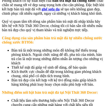
Phòng khách có sự xuất hiện của
bàn trà mặt đá
chống xước
chắc
chắn sẽ mang tới vẻ đẹp sang trọng hơn cho căn phòng. Đặc biệt khi
kết hợp bàn trà mặt đá với
ghế sofa da
sẽ tạo nên không gian đẹp,
chinh phục rất nhiều người, ngay cả những vị khách hàng khó tính.
Quý vị quan tâm tới dòng sản phẩm bàn trà mặt đá nhập khẩu hãy
liên hệ với Nội Thất 360 Decor, chúng tôi có bán sẵn rất nhiều mẫu
bàn trà đẹp cho quý vị tham khảo và trải nghiệm trực tiếp.
Công dụng của sản phẩm
bàn trà mặt đá tự nhiên chống nước
chống xước BT956
:
Bàn trà là một trong những món đồ không thể thiếu trong
phòng khách. Ngoài chức năng để đồ, pha trà của mình, bàn
trà còn là một trong những điểm nhấn ấn tượng cho những vị
khách
Thiết kế mặt đá giúp vệ sinh dễ dàng, dễ bảo quản
Kích thước cực chuẩn để đặt trong không gian phòng khách
chung, nhà phố có diện tích trung bình.
Bàn trà đẹp còn kết hợp với kệ tivi đồng màu giúp khách
hàng không phải loay hoay chọn mẫu phù hợp với bàn.
Những điểm nổi bật bàn trà mặt đá tại Nội Thất 360 Decor:
Chất liệu làm nên thương hiệu nên Nội Thất 360 Decor
chuyên cung cấp những mặt hàng với chất liệu siêu tốt