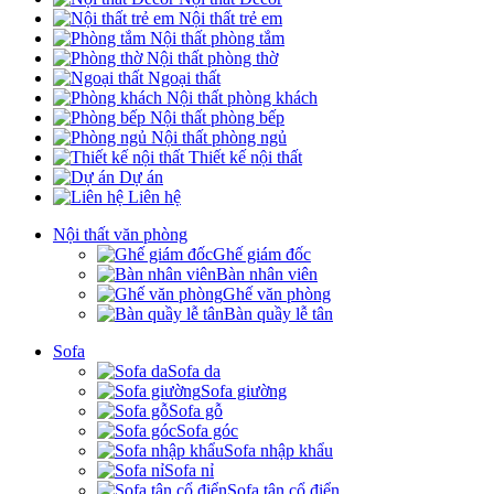
Nội thất trẻ em
Nội thất phòng tắm
Nội thất phòng thờ
Ngoại thất
Nội thất phòng khách
Nội thất phòng bếp
Nội thất phòng ngủ
Thiết kế nội thất
Dự án
Liên hệ
Nội thất văn phòng
Ghế giám đốc
Bàn nhân viên
Ghế văn phòng
Bàn quầy lễ tân
Sofa
Sofa da
Sofa giường
Sofa gỗ
Sofa góc
Sofa nhập khẩu
Sofa nỉ
Sofa tân cổ điển