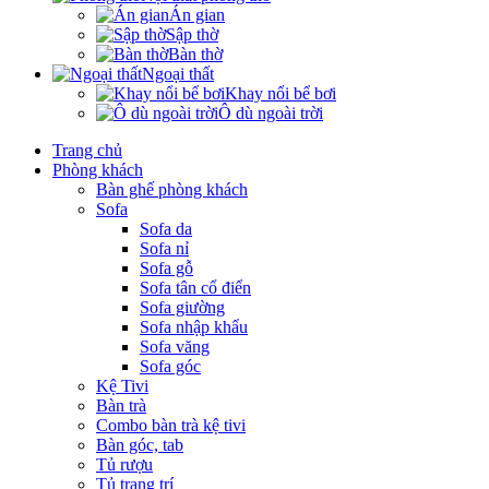
Án gian
Sập thờ
Bàn thờ
Ngoại thất
Khay nổi bể bơi
Ô dù ngoài trời
Trang chủ
Phòng khách
Bàn ghế phòng khách
Sofa
Sofa da
Sofa nỉ
Sofa gỗ
Sofa tân cổ điển
Sofa giường
Sofa nhập khẩu
Sofa văng
Sofa góc
Kệ Tivi
Bàn trà
Combo bàn trà kệ tivi
Bàn góc, tab
Tủ rượu
Tủ trang trí