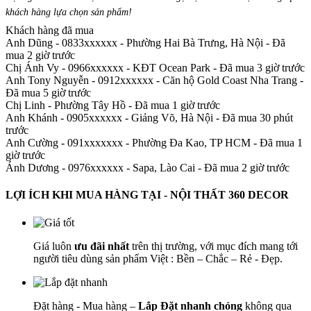
khách hàng lựa chọn sản phẩm
!
Khách hàng đã mua
Anh Dũng - 0833xxxxxx
-
Phường Hai Bà Trưng, Hà Nội - Đã
mua 2 giờ trước
Chị Ánh Vy - 0966xxxxxx
-
KĐT Ocean Park - Đã mua 3 giờ trước
Anh Tony Nguyễn - 0912xxxxxx
-
Căn hộ Gold Coast Nha Trang -
Đã mua 5 giờ trước
Chị Linh
-
Phường Tây Hồ - Đã mua 1 giờ trước
Anh Khánh - 0905xxxxxx
-
Giảng Võ, Hà Nội - Đã mua 30 phút
trước
Anh Cường - 091xxxxxxx
-
Phường Đa Kao, TP HCM - Đã mua 1
giờ trước
Ánh Dương - 0976xxxxxx
-
Sapa, Lào Cai - Đã mua 2 giờ trước
LỢI ÍCH KHI MUA HÀNG TẠI - NỘI THẤT 360 DECOR
Giá luôn
ưu đãi nhất
trên thị trường, với mục đích mang tới
người tiêu dùng sản phẩm Việt : Bền – Chắc – Rẻ - Đẹp.
Đặt hàng - Mua hàng –
Lắp Đặt nhanh chóng
không qua