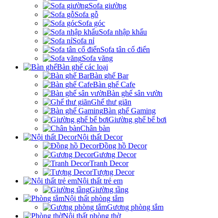
Sofa giường
Sofa gỗ
Sofa góc
Sofa nhập khẩu
Sofa nỉ
Sofa tân cổ điển
Sofa văng
Bàn ghế các loại
Bàn ghế Bar
Bàn ghế Cafe
Bàn ghế sân vườn
Ghế thư giãn
Bàn ghế Gaming
Giường ghế bể bơi
Chân bàn
Nội thất Decor
Đồng hồ Decor
Gương Decor
Tranh Decor
Tượng Decor
Nội thất trẻ em
Giường tầng
Nội thất phòng tắm
Gương phòng tắm
Nội thất phòng thờ