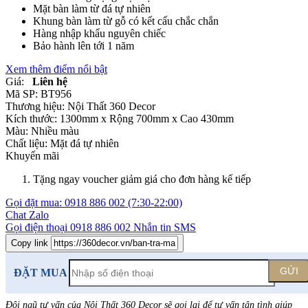
Mặt bàn làm từ đá tự nhiên
Khung bàn làm từ gỗ có kết cấu chắc chắn
Hàng nhập khẩu nguyên chiếc
Bảo hành lên tới 1 năm
Xem thêm điểm nổi bật
Giá:
Liên hệ
Mã SP:
BT956
Thương hiệu:
Nội Thất 360 Decor
Kích thước:
1300mm x Rộng 700mm x Cao 430mm
Màu:
Nhiều màu
Chất liệu:
Mặt đá tự nhiên
Khuyến mãi
Tặng ngay voucher giảm giá cho đơn hàng kế tiếp
Gọi đặt mua:
0918 886 002
(7:30-22:00)
Chat Zalo
Gọi điện thoại
0918 886 002
Nhắn tin SMS
Copy link
GỬI
ĐẶT MUA
Đội ngũ tư vấn của Nội Thất 360 Decor sẽ gọi lại để tư vấn tận tình giúp