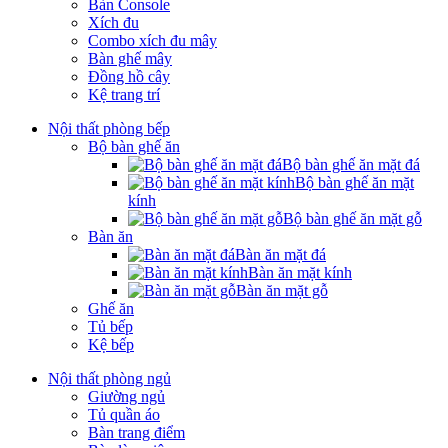
Bàn Console
Xích đu
Combo xích đu mây
Bàn ghế mây
Đồng hồ cây
Kệ trang trí
Nội thất phòng bếp
Bộ bàn ghế ăn
Bộ bàn ghế ăn mặt đá
Bộ bàn ghế ăn mặt
kính
Bộ bàn ghế ăn mặt gỗ
Bàn ăn
Bàn ăn mặt đá
Bàn ăn mặt kính
Bàn ăn mặt gỗ
Ghế ăn
Tủ bếp
Kệ bếp
Nội thất phòng ngủ
Giường ngủ
Tủ quần áo
Bàn trang điểm