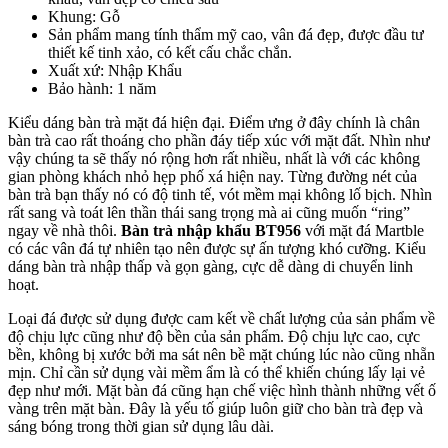
Khung: Gỗ
Sản phẩm mang tính thẩm mỹ cao, vân đá đẹp, được đầu tư
thiết kế tinh xảo, có kết cấu chắc chắn.
Xuất xứ: Nhập Khẩu
Bảo hành: 1 năm
Kiểu dáng bàn trà mặt đá hiện đại. Điểm ưng ở đây chính là chân
bàn trà cao rất thoáng cho phần đáy tiếp xúc với mặt đất. Nhìn như
vậy chúng ta sẽ thấy nó rộng hơn rất nhiều, nhất là với các không
gian phòng khách nhỏ hẹp phố xá hiện nay. Từng đường nét của
bàn trà bạn thấy nó có độ tinh tế, vót mềm mại không lố bịch. Nhìn
rất sang và toát lên thần thái sang trọng mà ai cũng muốn “ring”
ngay về nhà thôi.
Bàn trà nhập khẩu BT956
với mặt đá Martble
có các vân đá tự nhiên tạo nên được sự ấn tượng khó cưỡng. Kiểu
dáng bàn trà nhập thấp và gọn gàng, cực dễ dàng di chuyển linh
hoạt.
Loại đá được sử dụng được cam kết về chất lượng của sản phẩm về
độ chịu lực cũng như độ bền của sản phẩm. Độ chịu lực cao, cực
bền, không bị xước bởi ma sát nên bề mặt chúng lúc nào cũng nhẵn
mịn. Chỉ cần sử dụng vài mềm ẩm là có thể khiến chúng lấy lại vẻ
đẹp như mới. Mặt bàn đá cũng hạn chế việc hình thành những vết ố
vàng trên mặt bàn. Đây là yếu tố giúp luôn giữ cho bàn trà đẹp và
sáng bóng trong thời gian sử dụng lâu dài.