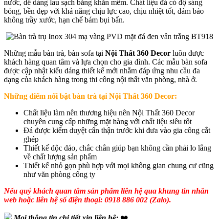
nước, dễ dàng lau sạch bằng khăn mềm. Chất liệu đá có độ sáng
bóng, bền đẹp với khả năng chịu lực cao, chịu nhiệt tốt, đảm bảo
không trầy xước, hạn chế bám bụi bẩn.
Những mẫu bàn trà, bàn sofa tại
Nội Thất 360 Decor
luôn được
khách hàng quan tâm và lựa chọn cho gia đình. Các mẫu bàn sofa
được cập nhật kiểu dáng thiết kế mới nhằm đáp ứng nhu cầu đa
dạng của khách hàng trong thi công nội thất văn phòng, nhà ở.
Những điểm nổi bật bàn trà tại Nội Thất 360 Decor:
Chất liệu làm nên thương hiệu nên Nội Thất 360 Decor
chuyên cung cấp những mặt hàng với chất liệu siêu tốt
Đá được kiểm duyệt cẩn thận trước khi đưa vào gia công cắt
ghép
Thiết kế độc đáo, chắc chắn giúp bạn không cần phải lo lắng
về chất lượng sản phẩm
Thiết kế nhỏ gọn phù hợp với mọi không gian chung cư cũng
như văn phòng công ty
Nếu quý khách quan tâm sản phẩm liên hệ qua khung tin nhắn
web hoặc liên hệ số điện thoại: 0918 886 002 (Zalo).
Mọi thông tin chi tiết xin liên hệ:
❤️