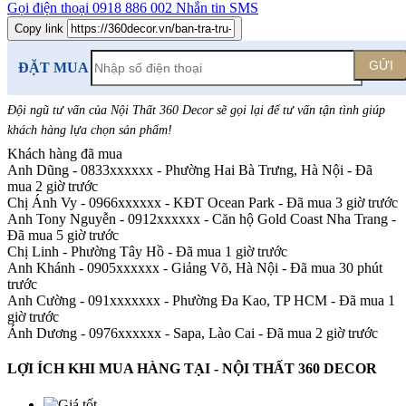
Gọi điện thoại
0918 886 002
Nhắn tin SMS
Copy link
GỬI
ĐẶT MUA
Đội ngũ tư vấn của Nội Thất 360 Decor sẽ gọi lại để tư vấn tận tình giúp
khách hàng lựa chọn sản phẩm
!
Khách hàng đã mua
Anh Dũng - 0833xxxxxx
-
Phường Hai Bà Trưng, Hà Nội - Đã
mua 2 giờ trước
Chị Ánh Vy - 0966xxxxxx
-
KĐT Ocean Park - Đã mua 3 giờ trước
Anh Tony Nguyễn - 0912xxxxxx
-
Căn hộ Gold Coast Nha Trang -
Đã mua 5 giờ trước
Chị Linh
-
Phường Tây Hồ - Đã mua 1 giờ trước
Anh Khánh - 0905xxxxxx
-
Giảng Võ, Hà Nội - Đã mua 30 phút
trước
Anh Cường - 091xxxxxxx
-
Phường Đa Kao, TP HCM - Đã mua 1
giờ trước
Ánh Dương - 0976xxxxxx
-
Sapa, Lào Cai - Đã mua 2 giờ trước
LỢI ÍCH KHI MUA HÀNG TẠI - NỘI THẤT 360 DECOR