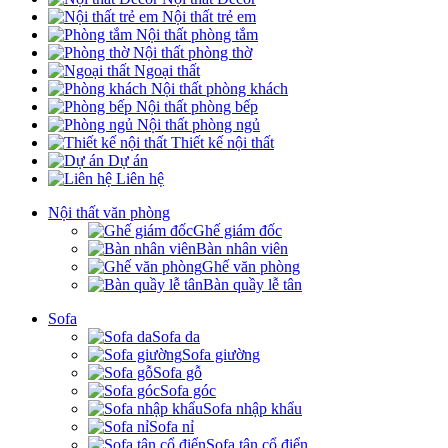
Nội thất trẻ em
Nội thất phòng tắm
Nội thất phòng thờ
Ngoại thất
Nội thất phòng khách
Nội thất phòng bếp
Nội thất phòng ngủ
Thiết kế nội thất
Dự án
Liên hệ
Nội thất văn phòng
Ghế giám đốc
Bàn nhân viên
Ghế văn phòng
Bàn quầy lễ tân
Sofa
Sofa da
Sofa giường
Sofa gỗ
Sofa góc
Sofa nhập khẩu
Sofa nỉ
Sofa tân cổ điển