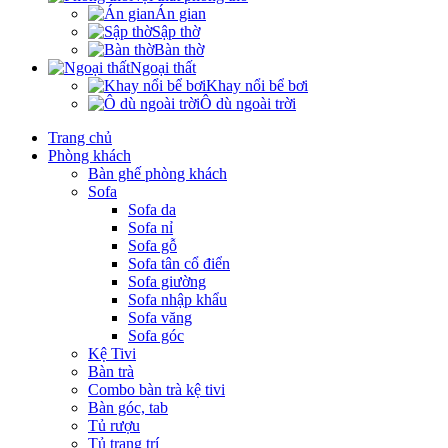
Án gian
Sập thờ
Bàn thờ
Ngoại thất
Khay nổi bể bơi
Ô dù ngoài trời
Trang chủ
Phòng khách
Bàn ghế phòng khách
Sofa
Sofa da
Sofa nỉ
Sofa gỗ
Sofa tân cổ điển
Sofa giường
Sofa nhập khẩu
Sofa văng
Sofa góc
Kệ Tivi
Bàn trà
Combo bàn trà kệ tivi
Bàn góc, tab
Tủ rượu
Tủ trang trí