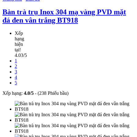
Bàn trà trụ Inox 304 mạ vàng PVD mặt
đá đen vân trắng BT918
Xếp
hạng
hiện
tại!
4.03/5
1
2
3
4
5
Xếp hạng:
4.0
/
5
-
(238 Phiếu bầu)