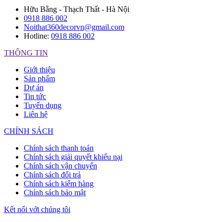
Hữu Bằng - Thạch Thất - Hà Nội
0918 886 002
Noithat360decorvn@gmail.com
Hotline:
0918 886 002
THÔNG TIN
Giới thiệu
Sản phẩm
Dự án
Tin tức
Tuyển dụng
Liên hệ
CHÍNH SÁCH
Chính sách thanh toán
Chính sách giải quyết khiếu nại
Chính sách vận chuyển
Chính sách đổi trả
Chính sách kiểm hàng
Chính sách bảo mật
Kết nối với chúng tôi