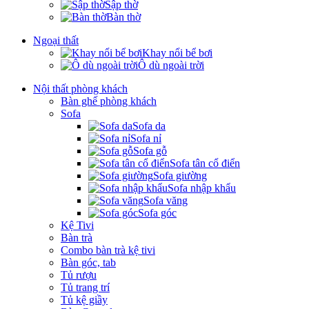
Sập thờ
Bàn thờ
Ngoại thất
Khay nổi bể bơi
Ô dù ngoài trời
Nội thất phòng khách
Bàn ghế phòng khách
Sofa
Sofa da
Sofa nỉ
Sofa gỗ
Sofa tân cổ điển
Sofa giường
Sofa nhập khẩu
Sofa văng
Sofa góc
Kệ Tivi
Bàn trà
Combo bàn trà kệ tivi
Bàn góc, tab
Tủ rượu
Tủ trang trí
Tủ kệ giầy