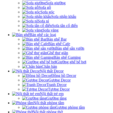
Sofa giường
Sofa gỗ
Sofa góc
Sofa nhập khẩu
Sofa nỉ
Sofa tân cổ điển
Sofa văng
Bàn ghế các loại
Bàn ghế Bar
Bàn ghế Cafe
Bàn ghế sân vườn
Ghế thư giãn
Bàn ghế Gaming
Giường ghế bể bơi
Chân bàn
Nội thất Decor
Đồng hồ Decor
Gương Decor
Tranh Decor
Tượng Decor
Nội thất trẻ em
Giường tầng
Nội thất phòng tắm
Gương phòng tắm
Nội thất phòng thờ