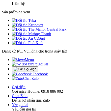
Liên hệ
Sản phẩm đã xem
Đang xử lý... Vui lòng chờ trong giây lát!
Menu
Y/c gọi lại
Gọi điện
Facebook
Chat Zalo
Gọi điện
Gọi ngay Hotline: 0918 886 002
Chat Zalo
Để lại lời nhắn qua Zalo
Y/c gọi lại
Yêu cầu gọi lại