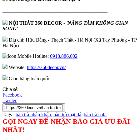
—————————————————————
NỘI THẤT 360 DECOR
-
'NÂNG TẦM KHÔNG GIAN
SỐNG'
Địa chỉ: Hữu Bằng - Thạch Thất - Hà Nội (Xã Tây Phương - TP
Hà Nội)
Hotline:
0918.886.002
Website:
https://360decor.vn/
Giao hàng toàn quốc
Chia sẻ:
Facebook
Twitter
Tags :
bàn trà nhập khẩu
,
bàn trà mặt đá
,
bàn trà sofa
GỌI NGAY ĐỂ NHẬN BÁO GIÁ ƯU ĐÃI
NHẤT!