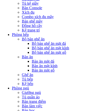
Tủ kệ giầy
Bàn Console
Xích đu
Combo xích đu mây
Bàn ghế mây
Đồng hồ cây
Kệ trang trí
Phòng bếp
Bộ bàn ghế ăn
Bộ bàn ghế ăn mặt đá
Bộ bàn ghế ăn mặt kính
Bộ bàn ghế ăn mặt gỗ
Bàn ăn
Bàn ăn mặt đá
Bàn ăn mặt kính
Bàn ăn mặt gỗ
Ghế ăn
Tủ bếp
Kệ bếp
Phòng ngủ
Giường ngủ
Tủ quần áo
Bàn trang điểm
Bàn làm việc
Bàn học