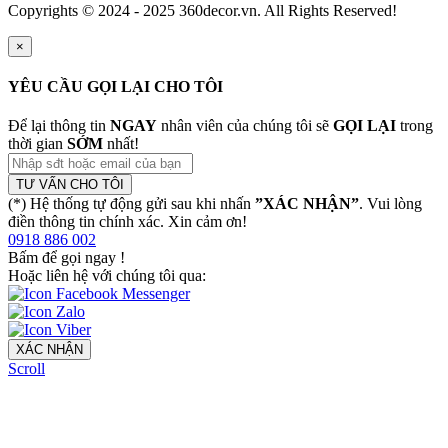
Copyrights © 2024 - 2025 360decor.vn. All Rights Reserved!
×
YÊU CẦU GỌI LẠI CHO TÔI
Để lại thông tin
NGAY
nhân viên của chúng tôi sẽ
GỌI LẠI
trong
thời gian
SỚM
nhất!
TƯ VẤN CHO TÔI
(*) Hệ thống tự động gửi sau khi nhấn
”XÁC NHẬN”
. Vui lòng
điền thông tin chính xác. Xin cảm ơn!
0918 886 002
Bấm để gọi ngay
!
Hoặc liên hệ với chúng tôi qua:
XÁC NHẬN
Scroll