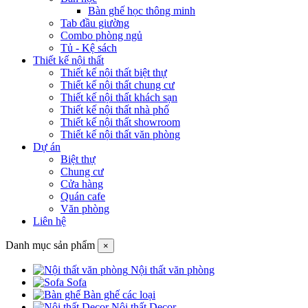
Bàn ghế học thông minh
Tab đầu giường
Combo phòng ngủ
Tủ - Kệ sách
Thiết kế nội thất
Thiết kế nội thất biệt thự
Thiết kế nội thất chung cư
Thiết kế nội thất khách sạn
Thiết kế nội thất nhà phố
Thiết kế nội thất showroom
Thiết kế nội thất văn phòng
Dự án
Biệt thự
Chung cư
Cửa hàng
Quán cafe
Văn phòng
Liên hệ
Danh mục sản phẩm
×
Nội thất văn phòng
Sofa
Bàn ghế các loại
Nội thất Decor