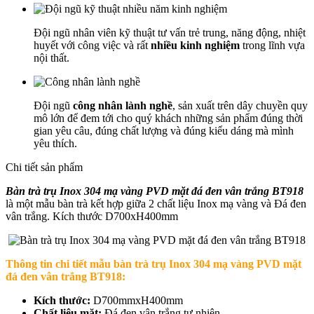
Đội ngũ nhân viên kỹ thuật tư vấn trẻ trung, năng động, nhiệt
huyết với công việc và rất
nhiều kinh nghiệm
trong lĩnh vựa
nội thất.
Đội ngũ
công nhân lành nghề
, sản xuất trên dây chuyền quy
mô lớn để đem tới cho quý khách những sản phẩm đúng thời
gian yêu câu, đúng chất lượng và đúng kiểu dáng mà mình
yêu thích.
Chi tiết sản phẩm
Bàn trà trụ Inox 304 mạ vàng PVD mặt đá đen vân trắng BT918
là một mẫu bàn trà kết hợp giữa 2 chất liệu Inox mạ vàng và Đá đen
vân trắng. Kích thước D700xH400mm
Thông tin chi tiết mẫu b
àn trà trụ Inox 304 mạ vàng PVD mặt
đá đen vân trắng BT918
:
Kích thước:
D700mmxH400mm
Chất liệu mặt:
Đá đen vân trắng tự nhiên