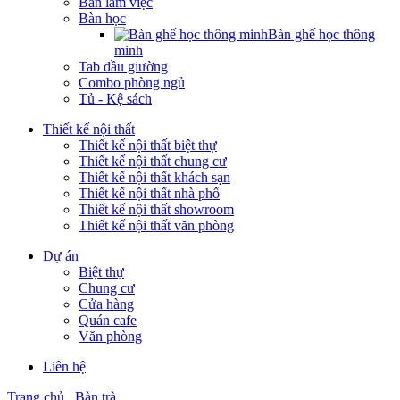
Bàn làm việc
Bàn học
Bàn ghế học thông
minh
Tab đầu giường
Combo phòng ngủ
Tủ - Kệ sách
Thiết kế nội thất
Thiết kế nội thất biệt thự
Thiết kế nội thất chung cư
Thiết kế nội thất khách sạn
Thiết kế nội thất nhà phố
Thiết kế nội thất showroom
Thiết kế nội thất văn phòng
Dự án
Biệt thự
Chung cư
Cửa hàng
Quán cafe
Văn phòng
Liên hệ
Trang chủ
Bàn trà