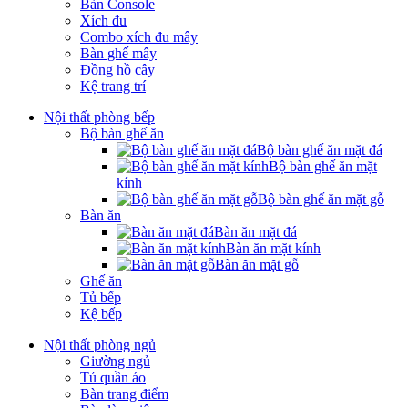
Bàn Console
Xích đu
Combo xích đu mây
Bàn ghế mây
Đồng hồ cây
Kệ trang trí
Nội thất phòng bếp
Bộ bàn ghế ăn
Bộ bàn ghế ăn mặt đá
Bộ bàn ghế ăn mặt
kính
Bộ bàn ghế ăn mặt gỗ
Bàn ăn
Bàn ăn mặt đá
Bàn ăn mặt kính
Bàn ăn mặt gỗ
Ghế ăn
Tủ bếp
Kệ bếp
Nội thất phòng ngủ
Giường ngủ
Tủ quần áo
Bàn trang điểm