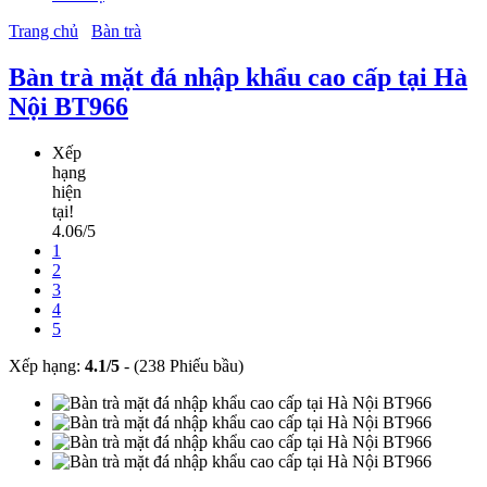
Trang chủ
Bàn trà
Bàn trà mặt đá nhập khẩu cao cấp tại Hà
Nội BT966
Xếp
hạng
hiện
tại!
4.06/5
1
2
3
4
5
Xếp hạng:
4.1
/
5
-
(238 Phiếu bầu)