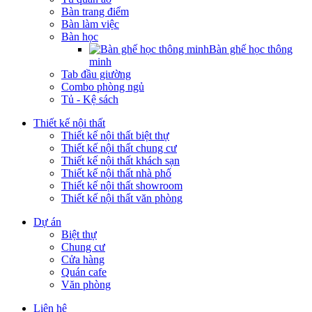
Bàn trang điểm
Bàn làm việc
Bàn học
Bàn ghế học thông
minh
Tab đầu giường
Combo phòng ngủ
Tủ - Kệ sách
Thiết kế nội thất
Thiết kế nội thất biệt thự
Thiết kế nội thất chung cư
Thiết kế nội thất khách sạn
Thiết kế nội thất nhà phố
Thiết kế nội thất showroom
Thiết kế nội thất văn phòng
Dự án
Biệt thự
Chung cư
Cửa hàng
Quán cafe
Văn phòng
Liên hệ