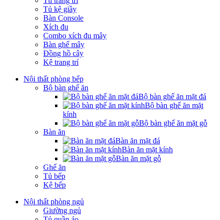
Tủ trang trí
Tủ kệ giầy
Bàn Console
Xích đu
Combo xích đu mây
Bàn ghế mây
Đồng hồ cây
Kệ trang trí
Nội thất phòng bếp
Bộ bàn ghế ăn
Bộ bàn ghế ăn mặt đá
Bộ bàn ghế ăn mặt
kính
Bộ bàn ghế ăn mặt gỗ
Bàn ăn
Bàn ăn mặt đá
Bàn ăn mặt kính
Bàn ăn mặt gỗ
Ghế ăn
Tủ bếp
Kệ bếp
Nội thất phòng ngủ
Giường ngủ
Tủ quần áo