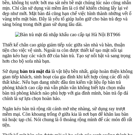
bền, không bị xước bởi ma sát nên bề mặt chúng lúc nào cũng nhẵn
mịn. Chỉ cần sử dụng vài mềm ẩm là có thể khiến chúng lấy lại vẻ
đẹp như mới. Mặt bàn đá cũng hạn chế việc hình thành những vết ố
vàng trên mặt bàn. Đây là yếu tố giúp luôn giữ cho bàn trà đẹp và
sáng bóng trong thời gian sử dụng lâu dài.
Thiết kế chân cao giúp giảm tiếp xúc giữa sàn nhà và bàn, thuận
tiện cho việc vệ sinh. Ngoài ra còn được thiết kế tạo mặt nổi tại
ngăn kéo hay các vách đỡ của bàn trà. Tạo sự nổi bật và sang trọng
hơn cho bộ sofa nhà bạn.
Sử dụng
bàn trà mặt đá
là vật liệu bền nhất, giúp hoàn thiện không
gian tiếp khách, sinh hoạt của gia đình khi kết hợp cùng các đồ nội
thất khác. Nếu bạn đang nhức đầu tìm kiếm vật liệu ốp bàn trà
phòng khách cao cấp mà vẫn phân vân không biết lựa chọn mẫu
bàn trà phòng khách nào phù hợp với gia đình mình, bàn trà ốp đá
chính là sự lựa chọn hoàn hảo.
Ngăn kéo bàn trà rộng rãi cánh mở nhẹ nhàng, sử dụng ray trượt
mềm mại. Còn khoang trống ở giữa kia là nơi bạn để khăn lau bàn
trà hoặc tạp chí. Nói chung là ô thoáng rộng mình để các món đồ rất
tiện.