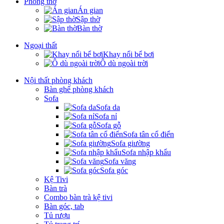
Phòng thờ
Án gian
Sập thờ
Bàn thờ
Ngoại thất
Khay nổi bể bơi
Ô dù ngoài trời
Nội thất phòng khách
Bàn ghế phòng khách
Sofa
Sofa da
Sofa nỉ
Sofa gỗ
Sofa tân cổ điển
Sofa giường
Sofa nhập khẩu
Sofa văng
Sofa góc
Kệ Tivi
Bàn trà
Combo bàn trà kệ tivi
Bàn góc, tab
Tủ rượu