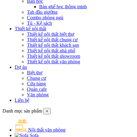
Bàn học
Bàn ghế học thông minh
Tab đầu giường
Combo phòng ngủ
Tủ - Kệ sách
Thiết kế nội thất
Thiết kế nội thất biệt thự
Thiết kế nội thất chung cư
Thiết kế nội thất khách sạn
Thiết kế nội thất nhà phố
Thiết kế nội thất showroom
Thiết kế nội thất văn phòng
Dự án
Biệt thự
Chung cư
Cửa hàng
Quán cafe
Văn phòng
Liên hệ
Danh mục sản phẩm
×
Nội thất văn phòng
Sofa