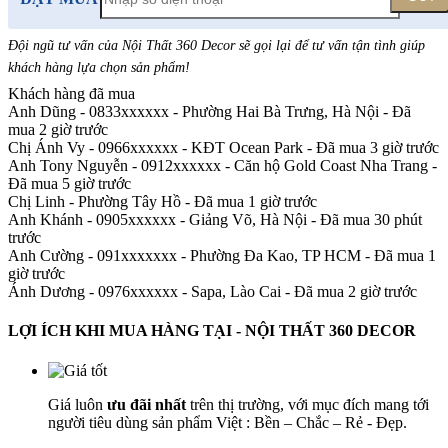
Đội ngũ tư vấn của Nội Thất 360 Decor sẽ gọi lại để tư vấn tận tình giúp
khách hàng lựa chọn sản phẩm
!
Khách hàng đã mua
Anh Dũng - 0833xxxxxx
-
Phường Hai Bà Trưng, Hà Nội - Đã
mua 2 giờ trước
Chị Ánh Vy - 0966xxxxxx
-
KĐT Ocean Park - Đã mua 3 giờ trước
Anh Tony Nguyễn - 0912xxxxxx
-
Căn hộ Gold Coast Nha Trang -
Đã mua 5 giờ trước
Chị Linh
-
Phường Tây Hồ - Đã mua 1 giờ trước
Anh Khánh - 0905xxxxxx
-
Giảng Võ, Hà Nội - Đã mua 30 phút
trước
Anh Cường - 091xxxxxxx
-
Phường Đa Kao, TP HCM - Đã mua 1
giờ trước
Ánh Dương - 0976xxxxxx
-
Sapa, Lào Cai - Đã mua 2 giờ trước
LỢI ÍCH KHI MUA HÀNG TẠI - NỘI THẤT 360 DECOR
Giá luôn
ưu đãi nhất
trên thị trường, với mục đích mang tới
người tiêu dùng sản phẩm Việt : Bền – Chắc – Rẻ - Đẹp.