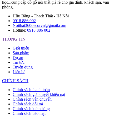
học...cung cấp đồ gỗ nội thất giá rẻ cho gia đình, khách sạn, văn
phòng.
Hữu Bằng - Thạch Thất - Hà Nội
0918 886 002
Noithat360decorvn@gmail.com
Hotline:
0918 886 002
THÔNG TIN
Giới thiệu
Sản phẩm
Dự án
Tin tức
Tuyển dụng
Liên hệ
CHÍNH SÁCH
Chính sách thanh toán
Chính sách giải quyết khiếu nại
Chính sách vận chuyển
Chính sách đổi trả
Chính sách kiểm hàng
Chính sách bảo mật