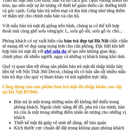
Thiết kế mặt bàn còn được mài và bo cách góc cạnh vuông thành bo
tròn, tạo nên một sự ấn tượng về thiết kế giảm thiểu các đường khối
và góc cạnh. Giúp bàn trà mềm mại và thu hút cũng như tăng thêm
vẻ thẩm mỹ cho chính mẫu bàn và căn hộ.
Với mẫu bàn trà mặt đá giống trên hình, chúng ta có thể kết hợp
thoải mái cùng ghế sofa văng/góc L, sofa gỗ sồi, sofa gỗ óc chó...
Phòng khách có sự xuất hiện của
bàn trà đẹp tại Hà Nội
chắc chắn
sẽ mang tới vẻ đẹp sang trọng hơn cho căn phòng. Đặc biệt khi kết
hợp bàn trà mặt đá với
ghế sofa da
sẽ tạo nên không gian đẹp,
chinh phục rất nhiều người, ngay cả những vị khách hàng khó tính.
Quý vị quan tâm tới dòng sản phẩm bàn trà mặt đá nhập khẩu hãy
liên hệ với Nội Thất 360 Decor, chúng tôi có bán sẵn rất nhiều mẫu
bàn trà đẹp cho quý vị tham khảo và trải nghiệm trực tiếp.
Công dụng của sản phẩm
bàn trà mặt đá nhập khẩu cao cấp
tại Hà Nội BT966
:
Bàn trà là một trong những món đồ không thể thiếu trong
phòng khách. Ngoài chức năng để đồ, pha trà của mình, bàn
trà còn là một trong những điểm nhấn ấn tượng cho những vị
khách
Thiết kế mặt đá giúp vệ sinh dễ dàng, dễ bảo quản
Kích thước cực chuẩn để đặt trong không gian phòng khách