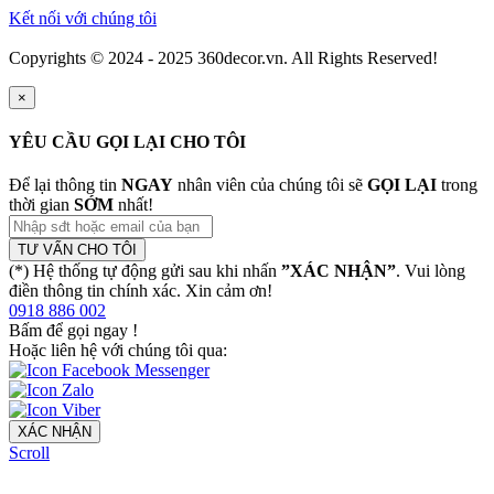
Kết nối với chúng tôi
Copyrights © 2024 - 2025 360decor.vn. All Rights Reserved!
×
YÊU CẦU GỌI LẠI CHO TÔI
Để lại thông tin
NGAY
nhân viên của chúng tôi sẽ
GỌI LẠI
trong
thời gian
SỚM
nhất!
TƯ VẤN CHO TÔI
(*) Hệ thống tự động gửi sau khi nhấn
”XÁC NHẬN”
. Vui lòng
điền thông tin chính xác. Xin cảm ơn!
0918 886 002
Bấm để gọi ngay
!
Hoặc liên hệ với chúng tôi qua:
XÁC NHẬN
Scroll