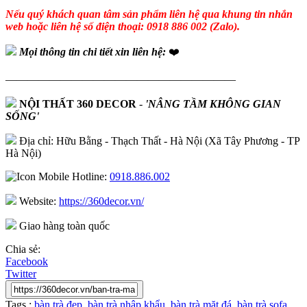
Nếu quý khách quan tâm sản phẩm liên hệ qua khung tin nhắn
web hoặc liên hệ số điện thoại: 0918 886 002 (Zalo).
Mọi thông tin chi tiết xin liên hệ:
❤️
—————————————————————
NỘI THẤT 360 DECOR
-
'NÂNG TẦM KHÔNG GIAN
SỐNG'
Địa chỉ: Hữu Bằng - Thạch Thất - Hà Nội (Xã Tây Phương - TP
Hà Nội)
Hotline:
0918.886.002
Website:
https://360decor.vn/
Giao hàng toàn quốc
Chia sẻ:
Facebook
Twitter
Tags :
bàn trà đẹp
,
bàn trà nhập khẩu
,
bàn trà mặt đá
,
bàn trà sofa