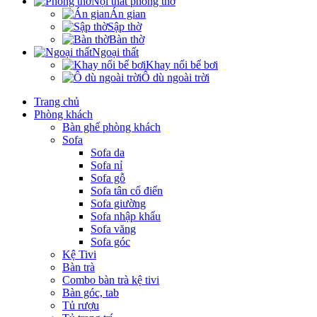
Nội thất phòng thờ
Án gian
Sập thờ
Bàn thờ
Ngoại thất
Khay nổi bể bơi
Ô dù ngoài trời
Trang chủ
Phòng khách
Bàn ghế phòng khách
Sofa
Sofa da
Sofa nỉ
Sofa gỗ
Sofa tân cổ điển
Sofa giường
Sofa nhập khẩu
Sofa văng
Sofa góc
Kệ Tivi
Bàn trà
Combo bàn trà kệ tivi
Bàn góc, tab
Tủ rượu