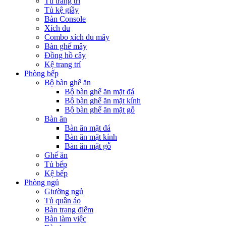
Tủ trang trí
Tủ kệ giầy
Bàn Console
Xích đu
Combo xích đu mây
Bàn ghế mây
Đồng hồ cây
Kệ trang trí
Phòng bếp
Bộ bàn ghế ăn
Bộ bàn ghế ăn mặt đá
Bộ bàn ghế ăn mặt kính
Bộ bàn ghế ăn mặt gỗ
Bàn ăn
Bàn ăn mặt đá
Bàn ăn mặt kính
Bàn ăn mặt gỗ
Ghế ăn
Tủ bếp
Kệ bếp
Phòng ngủ
Giường ngủ
Tủ quần áo
Bàn trang điểm
Bàn làm việc