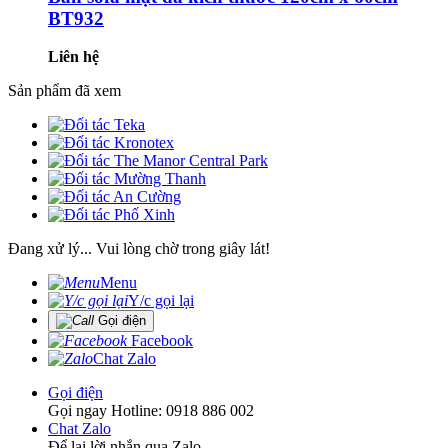
BT932
Liên hệ
Sản phẩm đã xem
Đang xử lý... Vui lòng chờ trong giây lát!
Menu
Y/c gọi lại
Gọi điện
Facebook
Chat Zalo
Gọi điện
Gọi ngay Hotline: 0918 886 002
Chat Zalo
Để lại lời nhắn qua Zalo