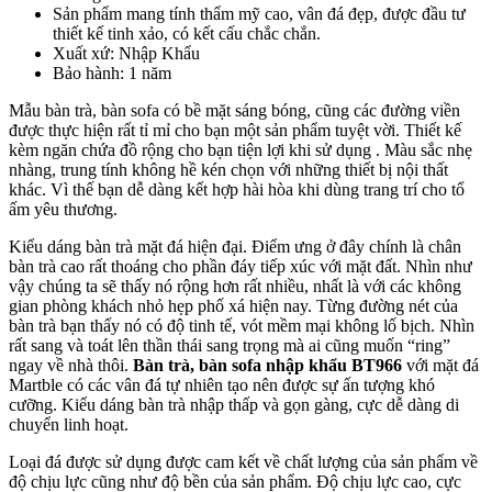
Sản phẩm mang tính thẩm mỹ cao, vân đá đẹp, được đầu tư
thiết kế tinh xảo, có kết cấu chắc chắn.
Xuất xứ: Nhập Khẩu
Bảo hành: 1 năm
Mẫu bàn trà, bàn sofa có bề mặt sáng bóng, cũng các đường viền
được thực hiện rất tỉ mỉ cho bạn một sản phẩm tuyệt vời. Thiết kế
kèm ngăn chứa đồ rộng cho bạn tiện lợi khi sử dụng . Màu sắc nhẹ
nhàng, trung tính không hề kén chọn với những thiết bị nội thất
khác. Vì thế bạn dễ dàng kết hợp hài hòa khi dùng trang trí cho tổ
ấm yêu thương.
Kiểu dáng bàn trà mặt đá hiện đại. Điểm ưng ở đây chính là chân
bàn trà cao rất thoáng cho phần đáy tiếp xúc với mặt đất. Nhìn như
vậy chúng ta sẽ thấy nó rộng hơn rất nhiều, nhất là với các không
gian phòng khách nhỏ hẹp phố xá hiện nay. Từng đường nét của
bàn trà bạn thấy nó có độ tinh tế, vót mềm mại không lố bịch. Nhìn
rất sang và toát lên thần thái sang trọng mà ai cũng muốn “ring”
ngay về nhà thôi.
Bàn trà, bàn sofa nhập khẩu BT966
với mặt đá
Martble có các vân đá tự nhiên tạo nên được sự ấn tượng khó
cưỡng. Kiểu dáng bàn trà nhập thấp và gọn gàng, cực dễ dàng di
chuyển linh hoạt.
Loại đá được sử dụng được cam kết về chất lượng của sản phẩm về
độ chịu lực cũng như độ bền của sản phẩm. Độ chịu lực cao, cực