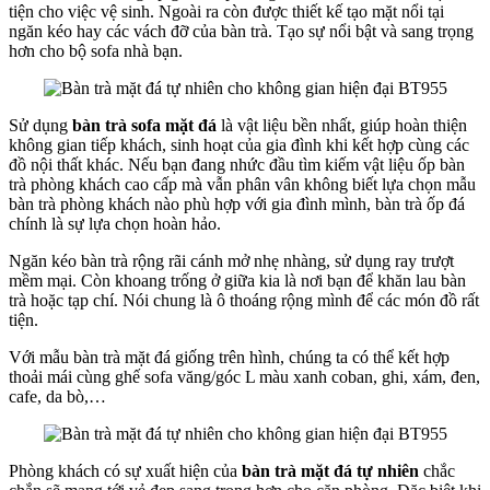
tiện cho việc vệ sinh. Ngoài ra còn được thiết kế tạo mặt nổi tại
ngăn kéo hay các vách đỡ của bàn trà. Tạo sự nổi bật và sang trọng
hơn cho bộ sofa nhà bạn.
Sử dụng
bàn trà sofa mặt đá
là vật liệu bền nhất, giúp hoàn thiện
không gian tiếp khách, sinh hoạt của gia đình khi kết hợp cùng các
đồ nội thất khác. Nếu bạn đang nhức đầu tìm kiếm vật liệu ốp bàn
trà phòng khách cao cấp mà vẫn phân vân không biết lựa chọn mẫu
bàn trà phòng khách nào phù hợp với gia đình mình, bàn trà ốp đá
chính là sự lựa chọn hoàn hảo.
Ngăn kéo bàn trà rộng rãi cánh mở nhẹ nhàng, sử dụng ray trượt
mềm mại. Còn khoang trống ở giữa kia là nơi bạn để khăn lau bàn
trà hoặc tạp chí. Nói chung là ô thoáng rộng mình để các món đồ rất
tiện.
Với mẫu bàn trà mặt đá giống trên hình, chúng ta có thể kết hợp
thoải mái cùng ghế sofa văng/góc L màu xanh coban, ghi, xám, đen,
cafe, da bò,…
Phòng khách có sự xuất hiện của
bàn trà mặt đá
tự nhiên
chắc