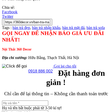
Chia sẻ:
Facebook
Twitter
Tags :
bàn trà đẹp
,
bàn trà nhập khẩu
,
bàn trà mặt đá
,
bàn trà sofa
GỌI NGAY ĐỂ NHẬN BÁO GIÁ ƯU ĐÃI
NHẤT!
Nội Thất 360 Decor
Địa chỉ xưởng:
Hữu Bằng, Thạch Thất, Hà Nội
Gọi lại cho tôi
Đặt hàng đơn
0918 886 002
giản !
Chỉ cần để lại thông tin – Không cần thanh toán trước
Họ và tên bắt buộc phải từ 3-50 kí tự!