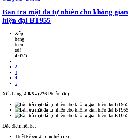
Bàn trà mặt đá tự nhiên cho không gian
hiện đại BT955
Xếp
hạng
hiện
tại!
4.05/5
1
2
3
4
5
Xếp hạng:
4.0
/
5
-
(226 Phiếu bầu)
Đặc điểm nổi bật
Thiết kế sang trọng hiện đại