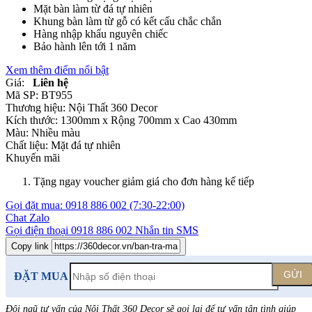
Mặt bàn làm từ đá tự nhiên
Khung bàn làm từ gỗ có kết cấu chắc chắn
Hàng nhập khẩu nguyên chiếc
Bảo hành lên tới 1 năm
Xem thêm điểm nổi bật
Giá:
Liên hệ
Mã SP:
BT955
Thương hiệu:
Nội Thất 360 Decor
Kích thước:
1300mm x Rộng 700mm x Cao 430mm
Màu:
Nhiều màu
Chất liệu:
Mặt đá tự nhiên
Khuyến mãi
Tặng ngay voucher giảm giá cho đơn hàng kế tiếp
Gọi đặt mua:
0918 886 002
(7:30-22:00)
Chat Zalo
Gọi điện thoại
0918 886 002
Nhắn tin SMS
Copy link
GỬI
ĐẶT MUA
Đội ngũ tư vấn của Nội Thất 360 Decor sẽ gọi lại để tư vấn tận tình giúp