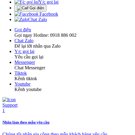
Y/c gọi lại
Gọi điện
Facebook
Chat Zalo
Gọi điện
Gọi ngay Hotline: 0918 886 002
Chat Zalo
Để lại lời nhắn qua Zalo
Y/c gọi lại
Yêu cầu gọi lại
Messenger
Chat Messenger
Tiktok
Kênh tiktok
Youtube
Kênh youtube
Nhận làm theo mẫu yêu cầu
Chúng tôi nhận gia công theo mẫu khách hàng yêu cầu