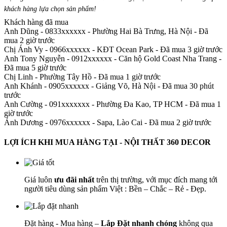
khách hàng lựa chọn sản phẩm
!
Khách hàng đã mua
Anh Dũng - 0833xxxxxx
-
Phường Hai Bà Trưng, Hà Nội - Đã
mua 2 giờ trước
Chị Ánh Vy - 0966xxxxxx
-
KĐT Ocean Park - Đã mua 3 giờ trước
Anh Tony Nguyễn - 0912xxxxxx
-
Căn hộ Gold Coast Nha Trang -
Đã mua 5 giờ trước
Chị Linh
-
Phường Tây Hồ - Đã mua 1 giờ trước
Anh Khánh - 0905xxxxxx
-
Giảng Võ, Hà Nội - Đã mua 30 phút
trước
Anh Cường - 091xxxxxxx
-
Phường Đa Kao, TP HCM - Đã mua 1
giờ trước
Ánh Dương - 0976xxxxxx
-
Sapa, Lào Cai - Đã mua 2 giờ trước
LỢI ÍCH KHI MUA HÀNG TẠI - NỘI THẤT 360 DECOR
Giá luôn
ưu đãi nhất
trên thị trường, với mục đích mang tới
người tiêu dùng sản phẩm Việt : Bền – Chắc – Rẻ - Đẹp.
Đặt hàng - Mua hàng –
Lắp Đặt nhanh chóng
không qua