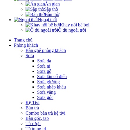
Án gian
Sập thờ
Bàn thờ
Ngoại thất
Khay nổi bể bơi
Ô dù ngoài trời
Trang chủ
Phòng khách
Bàn ghế phòng khách
Sofa
Sofa da
Sofa nỉ
Sofa gỗ
Sofa tân cổ điển
Sofa giường
Sofa nhập khẩu
Sofa văng
Sofa góc
Kệ Tivi
Bàn trà
Combo bàn trà kệ tivi
Bàn góc, tab
Tủ rượu
Tủ trang trí