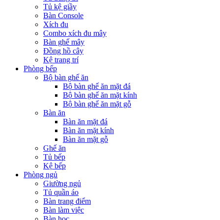
Tủ kệ giầy
Bàn Console
Xích đu
Combo xích đu mây
Bàn ghế mây
Đồng hồ cây
Kệ trang trí
Phòng bếp
Bộ bàn ghế ăn
Bộ bàn ghế ăn mặt đá
Bộ bàn ghế ăn mặt kính
Bộ bàn ghế ăn mặt gỗ
Bàn ăn
Bàn ăn mặt đá
Bàn ăn mặt kính
Bàn ăn mặt gỗ
Ghế ăn
Tủ bếp
Kệ bếp
Phòng ngủ
Giường ngủ
Tủ quần áo
Bàn trang điểm
Bàn làm việc
Bàn học