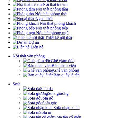
Nội thất trẻ em
Nội thất phòng tắm
Nội thất phòng thờ
Ngoại thất
Nội thất phòng khách
Nội thất phòng bếp
Nội thất phòng ngủ
Thiết kế nội thất
Dự án
Liên hệ
Nội thất văn phòng
Ghế giám đốc
Bàn nhân viên
Ghế văn phòng
Bàn quầy lễ tân
Sofa
Sofa da
Sofa giường
Sofa gỗ
Sofa góc
Sofa nhập khẩu
Sofa nỉ
Sofa tân cổ điển