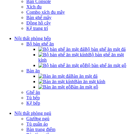
Bàn Console
Xích đu
Combo xích đu mây
Bàn ghế mây
Đồng hồ cây
Kệ trang trí
Nội thất phòng bếp
Bộ bàn ghế ăn
Bộ bàn ghế ăn mặt đá
Bộ bàn ghế ăn mặt
kính
Bộ bàn ghế ăn mặt gỗ
Bàn ăn
Bàn ăn mặt đá
Bàn ăn mặt kính
Bàn ăn mặt gỗ
Ghế ăn
Tủ bếp
Kệ bếp
Nội thất phòng ngủ
Giường ngủ
Tủ quần áo
Bàn trang điểm