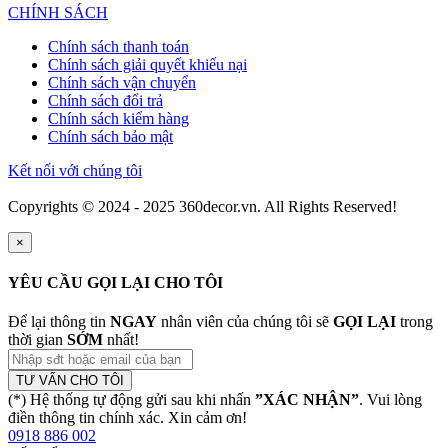
CHÍNH SÁCH
Chính sách thanh toán
Chính sách giải quyết khiếu nại
Chính sách vận chuyển
Chính sách đổi trả
Chính sách kiểm hàng
Chính sách bảo mật
Kết nối với chúng tôi
Copyrights © 2024 - 2025 360decor.vn. All Rights Reserved!
×
YÊU CẦU GỌI LẠI CHO TÔI
Để lại thông tin
NGAY
nhân viên của chúng tôi sẽ
GỌI LẠI
trong
thời gian
SỚM
nhất!
TƯ VẤN CHO TÔI
(*) Hệ thống tự động gửi sau khi nhấn
”XÁC NHẬN”
. Vui lòng
điền thông tin chính xác. Xin cảm ơn!
0918 886 002