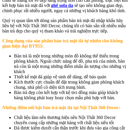
chắn sẽ mang tới vẻ đẹp sang trọng hơn cho căn phòng. Đặc biệt khi
kết hợp bàn trà mặt đá với
ghế sofa da
sẽ tạo nên không gian đẹp,
chinh phục rất nhiều người, ngay cả những vị khách hàng khó tính.
Quý vị quan tâm tới dòng sản phẩm bàn trà mặt đá nhập khẩu hãy
liên hệ với Nội Thất 360 Decor, chúng tôi có bán sẵn rất nhiều mẫu
bàn trà đẹp cho quý vị tham khảo và trải nghiệm trực tiếp.
Công dụng của sản phẩm
bàn trà mặt đá tự nhiên cho không
gian hiện đại BT955
:
Bàn trà là một trong những món đồ không thể thiếu trong
phòng khách. Ngoài chức năng để đồ, pha trà của mình, bàn
trà còn là một trong những điểm nhấn ấn tượng cho những vị
khách
Thiết kế mặt đá giúp vệ sinh dễ dàng, dễ bảo quản
Kích thước cực chuẩn để đặt trong không gian phòng khách
chung, nhà phố có diện tích trung bình.
Bàn trà đẹp còn kết hợp với kệ tivi đồng màu giúp khách
hàng không phải loay hoay chọn mẫu phù hợp với bàn.
Những điểm nổi bật bàn trà mặt đá tại Nội Thất 360 Decor:
Chất liệu làm nên thương hiệu nên Nội Thất 360 Decor
chuyên cung cấp những mặt hàng với chất liệu siêu tốt
Đá được kiểm duyệt cẩn thận trước khi đưa vào gia công cắt