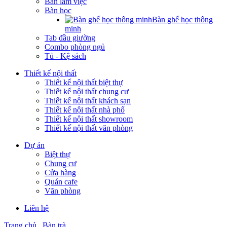
Bàn làm việc
Bàn học
Bàn ghế học thông
minh
Tab đầu giường
Combo phòng ngủ
Tủ - Kệ sách
Thiết kế nội thất
Thiết kế nội thất biệt thự
Thiết kế nội thất chung cư
Thiết kế nội thất khách sạn
Thiết kế nội thất nhà phố
Thiết kế nội thất showroom
Thiết kế nội thất văn phòng
Dự án
Biệt thự
Chung cư
Cửa hàng
Quán cafe
Văn phòng
Liên hệ
Trang chủ
Bàn trà