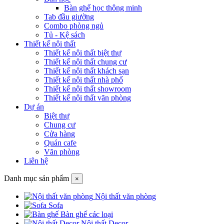
Bàn ghế học thông minh
Tab đầu giường
Combo phòng ngủ
Tủ - Kệ sách
Thiết kế nội thất
Thiết kế nội thất biệt thự
Thiết kế nội thất chung cư
Thiết kế nội thất khách sạn
Thiết kế nội thất nhà phố
Thiết kế nội thất showroom
Thiết kế nội thất văn phòng
Dự án
Biệt thự
Chung cư
Cửa hàng
Quán cafe
Văn phòng
Liên hệ
Danh mục sản phẩm
×
Nội thất văn phòng
Sofa
Bàn ghế các loại
Nội thất Decor