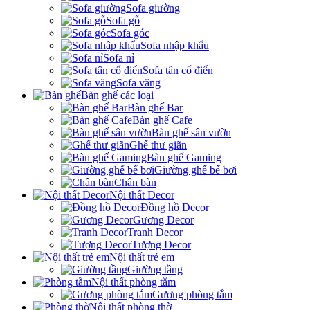
Sofa giường
Sofa gỗ
Sofa góc
Sofa nhập khẩu
Sofa nỉ
Sofa tân cổ điển
Sofa văng
Bàn ghế các loại
Bàn ghế Bar
Bàn ghế Cafe
Bàn ghế sân vườn
Ghế thư giãn
Bàn ghế Gaming
Giường ghế bể bơi
Chân bàn
Nội thất Decor
Đồng hồ Decor
Gương Decor
Tranh Decor
Tượng Decor
Nội thất trẻ em
Giường tầng
Nội thất phòng tắm
Gương phòng tắm
Nội thất phòng thờ