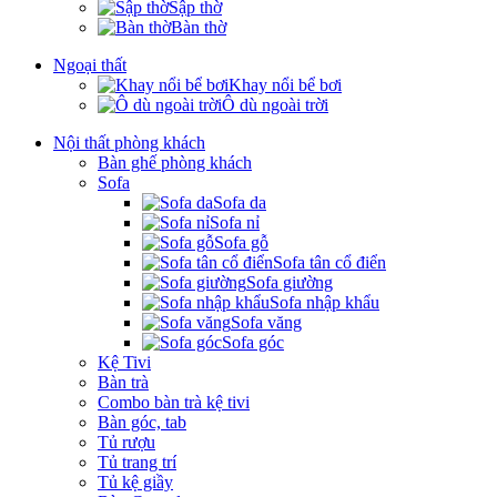
Sập thờ
Bàn thờ
Ngoại thất
Khay nổi bể bơi
Ô dù ngoài trời
Nội thất phòng khách
Bàn ghế phòng khách
Sofa
Sofa da
Sofa nỉ
Sofa gỗ
Sofa tân cổ điển
Sofa giường
Sofa nhập khẩu
Sofa văng
Sofa góc
Kệ Tivi
Bàn trà
Combo bàn trà kệ tivi
Bàn góc, tab
Tủ rượu
Tủ trang trí
Tủ kệ giầy