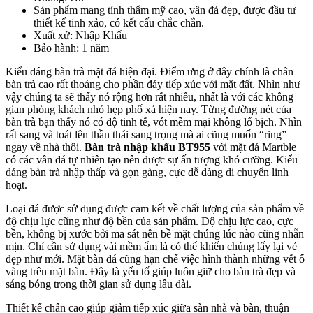
Sản phẩm mang tính thẩm mỹ cao, vân đá đẹp, được đầu tư
thiết kế tinh xảo, có kết cấu chắc chắn.
Xuất xứ: Nhập Khẩu
Bảo hành: 1 năm
Kiểu dáng bàn trà mặt đá hiện đại. Điểm ưng ở đây chính là chân
bàn trà cao rất thoáng cho phần đáy tiếp xúc với mặt đất. Nhìn như
vậy chúng ta sẽ thấy nó rộng hơn rất nhiều, nhất là với các không
gian phòng khách nhỏ hẹp phố xá hiện nay. Từng đường nét của
bàn trà bạn thấy nó có độ tinh tế, vót mềm mại không lố bịch. Nhìn
rất sang và toát lên thần thái sang trọng mà ai cũng muốn “ring”
ngay về nhà thôi.
Bàn trà nhập khẩu BT955
với mặt đá Martble
có các vân đá tự nhiên tạo nên được sự ấn tượng khó cưỡng. Kiểu
dáng bàn trà nhập thấp và gọn gàng, cực dễ dàng di chuyển linh
hoạt.
Loại đá được sử dụng được cam kết về chất lượng của sản phẩm về
độ chịu lực cũng như độ bền của sản phẩm. Độ chịu lực cao, cực
bền, không bị xước bởi ma sát nên bề mặt chúng lúc nào cũng nhẵn
mịn. Chỉ cần sử dụng vài mềm ẩm là có thể khiến chúng lấy lại vẻ
đẹp như mới. Mặt bàn đá cũng hạn chế việc hình thành những vết ố
vàng trên mặt bàn. Đây là yếu tố giúp luôn giữ cho bàn trà đẹp và
sáng bóng trong thời gian sử dụng lâu dài.
Thiết kế chân cao giúp giảm tiếp xúc giữa sàn nhà và bàn, thuận