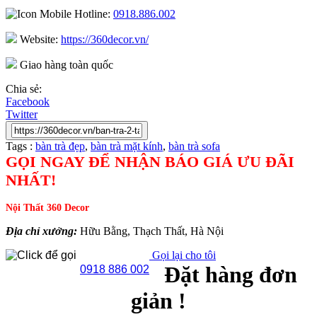
Hotline:
0918.886.002
Website:
https://360decor.vn/
Giao hàng toàn quốc
Chia sẻ:
Facebook
Twitter
Tags :
bàn trà đẹp
,
bàn trà mặt kính
,
bàn trà sofa
GỌI NGAY ĐỂ NHẬN BÁO GIÁ ƯU ĐÃI
NHẤT!
Nội Thất 360 Decor
Địa chỉ xưởng:
Hữu Bằng, Thạch Thất, Hà Nội
Gọi lại cho tôi
Đặt hàng đơn
0918 886 002
giản !