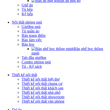
Bàn ăn mặt gỗ
Ghế ăn
Tủ bếp
Kệ bếp
Nội thất phòng ngủ
Giường ngủ
Tủ quần áo
Bàn trang điểm
Bàn làm việc
Bàn học
Bàn ghế học thông
minh
Tab đầu giường
Combo phòng ngủ
Tủ - Kệ sách
Thiết kế nội thất
Thiết kế nội thất biệt thự
Thiết kế nội thất chung cư
Thiết kế nội thất khách sạn
Thiết kế nội thất nhà phố
Thiết kế nội thất showroom
Thiết kế nội thất văn phòng
Dự án