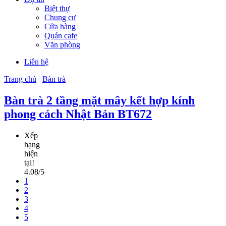
Biệt thự
Chung cư
Cửa hàng
Quán cafe
Văn phòng
Liên hệ
Trang chủ
Bàn trà
Bàn trà 2 tầng mặt mây kết hợp kính
phong cách Nhật Bản BT672
Xếp
hạng
hiện
tại!
4.08/5
1
2
3
4
5