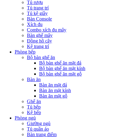
Tủ rượu
Tủ trang trí
Tủ kệ giầy
Bàn Console
Xích đu
Combo xích đu mây
Bàn ghế mây
Đồng hồ cây
Kệ trang trí
Phòng bếp
Bộ bàn ghế ăn
Bộ bàn ghế ăn mặt đá
Bộ bàn ghế ăn mặt kính
Bộ bàn ghế ăn mặt gỗ
Bàn ăn
Bàn ăn mặt đá
Bàn ăn mặt kính
Bàn ăn mặt gỗ
Ghế ăn
Tủ bếp
Kệ bếp
Phòng ngủ
Giường ngủ
Tủ quần áo
Bàn trang điểm