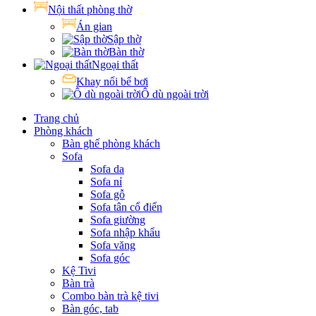
Nội thất phòng thờ
Án gian
Sập thờ
Bàn thờ
Ngoại thất
Khay nổi bể bơi
Ô dù ngoài trời
Trang chủ
Phòng khách
Bàn ghế phòng khách
Sofa
Sofa da
Sofa nỉ
Sofa gỗ
Sofa tân cổ điển
Sofa giường
Sofa nhập khẩu
Sofa văng
Sofa góc
Kệ Tivi
Bàn trà
Combo bàn trà kệ tivi
Bàn góc, tab