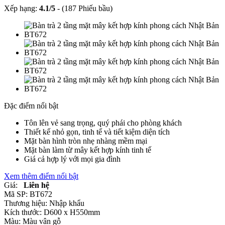
Xếp hạng:
4.1
/
5
-
(187 Phiếu bầu)
Đặc điểm nổi bật
Tôn lên vẻ sang trọng, quý phái cho phòng khách
Thiết kế nhỏ gọn, tinh tế và tiết kiệm diện tích
Mặt bàn hình tròn nhẹ nhàng mềm mại
Mặt bàn làm từ mây kết hợp kính tinh tế
Giá cả hợp lý với mọi gia đình
Xem thêm điểm nổi bật
Giá:
Liên hệ
Mã SP:
BT672
Thương hiệu:
Nhập khẩu
Kích thước:
D600 x H550mm
Màu:
Màu vân gỗ