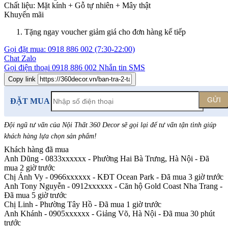
Chất liệu:
Mặt kính +
Gỗ tự nhiên +
Mây thật
Khuyến mãi
Tặng ngay voucher giảm giá cho đơn hàng kế tiếp
Gọi đặt mua:
0918 886 002
(7:30-22:00)
Chat Zalo
Gọi điện thoại
0918 886 002
Nhắn tin SMS
Copy link
GỬI
ĐẶT MUA
Đội ngũ tư vấn của Nội Thất 360 Decor sẽ gọi lại để tư vấn tận tình giúp
khách hàng lựa chọn sản phẩm
!
Khách hàng đã mua
Anh Dũng - 0833xxxxxx
-
Phường Hai Bà Trưng, Hà Nội - Đã
mua 2 giờ trước
Chị Ánh Vy - 0966xxxxxx
-
KĐT Ocean Park - Đã mua 3 giờ trước
Anh Tony Nguyễn - 0912xxxxxx
-
Căn hộ Gold Coast Nha Trang -
Đã mua 5 giờ trước
Chị Linh
-
Phường Tây Hồ - Đã mua 1 giờ trước
Anh Khánh - 0905xxxxxx
-
Giảng Võ, Hà Nội - Đã mua 30 phút
trước