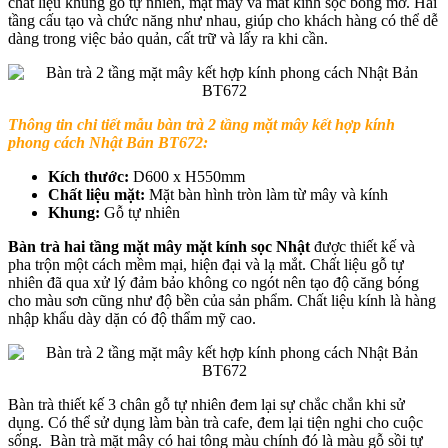
chất liệu khung gỗ tự nhiên, mặt mây và măt kính sọc bóng mờ. Hai
tầng cấu tạo và chức năng như nhau, giúp cho khách hàng có thể dễ
dàng trong việc bảo quản, cất trữ và lấy ra khi cần.
Thông tin chi tiết mẫu bàn trà 2 tầng mặt mây kết hợp kính
phong cách Nhật Bản BT672:
Kích thước:
D600 x H550mm
Chất liệu mặt:
Mặt bàn hình tròn làm từ mây và kính
Khung:
Gỗ tự nhiên
Bàn trà hai tầng mặt mây mặt kính sọc Nhật
được thiết kế và
pha trộn một cách mềm mại, hiện đại và lạ mắt. Chất liệu gỗ tự
nhiên đã qua xử lý đảm bảo không co ngót nên tạo độ căng bóng
cho màu sơn cũng như độ bền của sản phẩm. Chất liệu kính là hàng
nhập khẩu dày dặn có độ thẩm mỹ cao.
Bàn trà thiết kế 3 chân gỗ tự nhiên đem lại sự chắc chắn khi sử
dụng. Có thể sử dụng làm bàn trà cafe, đem lại tiện nghi cho cuộc
sống. Bàn trà mặt mây có hai tông màu chính đó là màu gỗ sồi tự