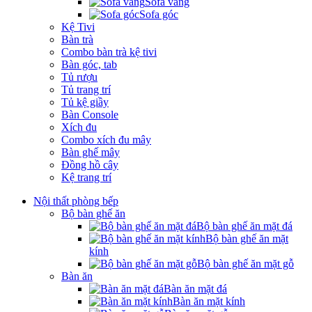
Sofa văng
Sofa góc
Kệ Tivi
Bàn trà
Combo bàn trà kệ tivi
Bàn góc, tab
Tủ rượu
Tủ trang trí
Tủ kệ giầy
Bàn Console
Xích đu
Combo xích đu mây
Bàn ghế mây
Đồng hồ cây
Kệ trang trí
Nội thất phòng bếp
Bộ bàn ghế ăn
Bộ bàn ghế ăn mặt đá
Bộ bàn ghế ăn mặt
kính
Bộ bàn ghế ăn mặt gỗ
Bàn ăn
Bàn ăn mặt đá
Bàn ăn mặt kính