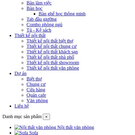
Bàn làm việc
Bàn học
Bàn ghế học thông minh
Tab đầu giường
Combo phòng ngủ
Tủ - Kệ sách
Thiết kế nội thất
Thiết kế nội thất biệt thự
Thiết kế nội thất chung cư
Thiết kế nội thất khách sạn
Thiết kế nội thất nhà phố
Thiết kế nội thất showroom
Thiết kế nội thất văn phòng
Dự án
Biệt thự
Chung cư
Cửa hàng
Quán cafe
Văn phòng
Liên hệ
Danh mục sản phẩm
×
Nội thất văn phòng
Sofa