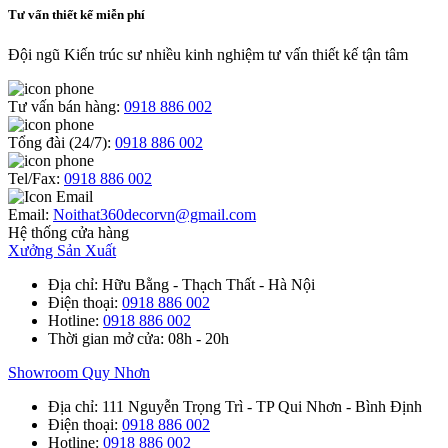
Tư vấn thiết kế miễn phí
Đội ngũ Kiến trúc sư nhiều kinh nghiệm tư vấn thiết kế tận tâm
Tư vấn bán hàng:
0918 886 002
Tổng đài (24/7):
0918 886 002
Tel/Fax:
0918 886 002
Email:
Noithat360decorvn@gmail.com
Hệ thống cửa hàng
Xưởng Sản Xuất
Địa chỉ
: Hữu Bằng - Thạch Thất - Hà Nội
Điện thoại
:
0918 886 002
Hotline
:
0918 886 002
Thời gian mở cửa
: 08h - 20h
Showroom Quy Nhơn
Địa chỉ
: 111 Nguyễn Trọng Trì - TP Qui Nhơn - Bình Định
Điện thoại
:
0918 886 002
Hotline
:
0918 886 002