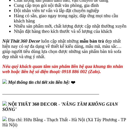
Chất lượng sản phẩm đảm bảo, vận chuyển dễ dàng
Cung cấp trọn gói nội thất văn phòng, gia đình
Đội nhân viên tư vấn và lắp đặt chuyên nghiệp
Hàng có sẵn, giao ngay trong ngày, đáp ứng mọi nhu cầu
khách hàng
Nhiều sản phẩm mới, chất lượng được cập nhật thường xuyên
Nhận đặt hàng theo kích thước và số lượng của khách
Nội Thất 360 Decor
luôn cập nhật những
mẫu bàn trà
đẹp nhất
hiện nay có sự đa dạng về thiết kế kiểu dáng, mẫu mã, màu sắc…
giúp người tiêu dùng lựa chọn được những sản phẩm bàn trà sofa
đẹp nhất và ưng ý nhất.
Nếu quý khách quan tâm sản phẩm liên hệ qua khung tin nhắn
web hoặc liên hệ số điện thoại: 0918 886 002 (Zalo).
Mọi thông tin chi tiết xin liên hệ:
❤️
—————————————————————
NỘI THẤT 360 DECOR
-
'NÂNG TẦM KHÔNG GIAN
SỐNG'
Địa chỉ: Hữu Bằng - Thạch Thất - Hà Nội (Xã Tây Phương - TP
Hà Nội)