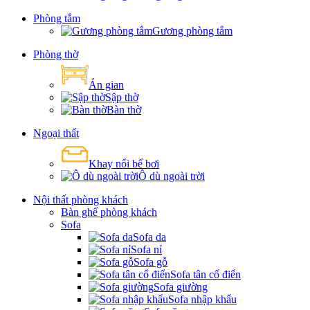
Phòng tắm
Gương phòng tắm
Phòng thờ
Án gian
Sập thờ
Bàn thờ
Ngoại thất
Khay nổi bể bơi
Ô dù ngoài trời
Nội thất phòng khách
Bàn ghế phòng khách
Sofa
Sofa da
Sofa nỉ
Sofa gỗ
Sofa tân cổ điển
Sofa giường
Sofa nhập khẩu