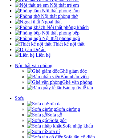
Nội thất trẻ em
Nội thất phòng tắm
Nội thất phòng thờ
Ngoại thất
Nội thất phòng khách
Nội thất phòng bếp
Nội thất phòng ngủ
Thiết kế nội thất
Dự án
Liên hệ
Nội thất văn phòng
Ghế giám đốc
Bàn nhân viên
Ghế văn phòng
Bàn quầy lễ tân
Sofa
Sofa da
Sofa giường
Sofa gỗ
Sofa góc
Sofa nhập khẩu
Sofa nỉ
Sofa tân cổ điển