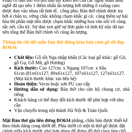
Phần cổ bàn thờ với đôi bàn tay khéo léo của các nghệ nhân lành
nghề đã tạo nên 1 điểm nhấn ấn tượng bởi những ô vuông caro
được đan vào nhau rất tinh tế, công phu; Bàn thờ chính được trụ
bởi 4 chân to, vững chắc không chạm khắc gì cả; càng thêm sự hài
hòa thì phần mặt tiền được chạm khắc những hoa văn nổi vô cùng
sắc nét, cầu kỳ. Sự đan xen giữ sự đơn giản và tinh kỹ này đã tạo
nên tổng thể Bàn thờ chính vô cùng ấn tượng.
Thông tin chi tiết mẫu
bàn thờ đứng kèm bàn cơm gỗ sồi đẹp
BO634
:
Chất liệu:
Gỗ sồi Nga nhập khẩu (Các loại gỗ khác: gỗ Gõ,
gỗ Gụ, Gỗ Mít, gỗ Hương)
Kích thước:
Cao 127cm x Ngang 107cm x Sâu
61cm (81x61x127, 89x61x127, 107x61x127, 127x61x127.
(Mọi kích thước khác xin liên hệ)
Hoàn thiện:
Vecni hoặc sơn PU cao cấp
Hướng dẫn sử dụng:
Bàn thờ cho căn hộ chung cư, nhà
riêng
Khách hàng có thể thay đổi kích thước để phù hợp với nhu
cầu
Vận chuyển trong nội thành Hà Nội & Toàn Quốc
Mặt Bàn thờ gia tiên đứng BO634
phẳng, chân bàn được thiết kế
theo hình dáng cong dưới đế. Phía dưới có một tủ thờ gỗ được đặt
chính giữa kích thước nhỏ hơn dùng để đựng đồ thờ cùng làm chỗ