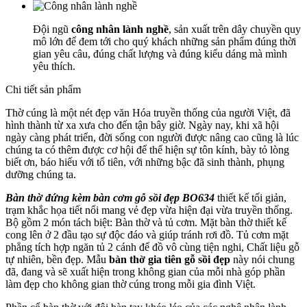
Đội ngũ
công nhân lành nghề
, sản xuất trên dây chuyền quy
mô lớn để đem tới cho quý khách những sản phẩm đúng thời
gian yêu câu, đúng chất lượng và đúng kiểu dáng mà mình
yêu thích.
Chi tiết sản phẩm
Thờ cúng là một nét đẹp văn Hóa truyền thống của người Việt, đã
hình thành từ xa xưa cho đến tận bây giờ. Ngày nay, khi xã hội
ngày càng phát triển, đời sống con người được nâng cao cũng là lúc
chúng ta có thêm được cơ hội để thể hiện sự tôn kính, bày tỏ lòng
biết ơn, báo hiếu với tổ tiên, với những bậc đã sinh thành, phụng
dưỡng chúng ta.
Bàn thờ đứng kèm bàn cơm gỗ sồi đẹp BO634
thiết kế tối giản,
trạm khắc họa tiết nổi mang vẻ đẹp vừa hiện đại vừa truyền thống.
Bộ gồm 2 món tách biệt: Bàn thờ và tủ cơm. Mặt bàn thờ thiết kế
cong lên ở 2 đầu tạo sự độc đáo và giúp tránh rơi đồ. Tủ cơm mặt
phẳng tích hợp ngăn tủ 2 cánh để đồ vô cùng tiện nghi, Chất liệu gỗ
tự nhiên, bền đẹp. Mẫu
bàn thờ gia tiên gỗ sồi đẹp
này nói chung
đã, đang và sẽ xuất hiện trong không gian của mỗi nhà góp phần
làm đẹp cho không gian thờ cúng trong mỗi gia đình Việt.