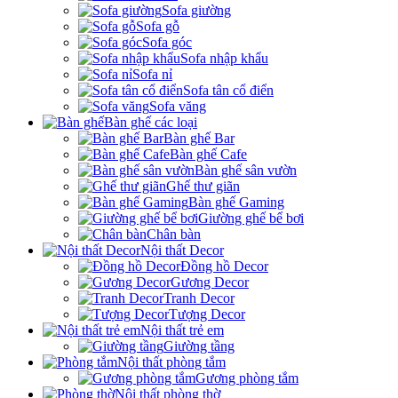
Sofa giường
Sofa gỗ
Sofa góc
Sofa nhập khẩu
Sofa nỉ
Sofa tân cổ điển
Sofa văng
Bàn ghế các loại
Bàn ghế Bar
Bàn ghế Cafe
Bàn ghế sân vườn
Ghế thư giãn
Bàn ghế Gaming
Giường ghế bể bơi
Chân bàn
Nội thất Decor
Đồng hồ Decor
Gương Decor
Tranh Decor
Tượng Decor
Nội thất trẻ em
Giường tầng
Nội thất phòng tắm
Gương phòng tắm
Nội thất phòng thờ