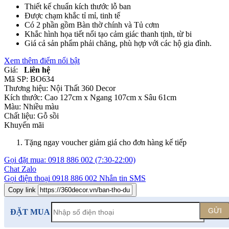
Thiết kế chuẩn kích thước lỗ ban
Được chạm khắc tỉ mỉ, tinh tế
Có 2 phần gồm Bàn thờ chính và Tủ cơm
Khắc hình họa tiết nổi tạo cảm giác thanh tịnh, từ bi
Giá cả sản phẩm phải chăng, phù hợp với các hộ gia đình.
Xem thêm điểm nổi bật
Giá:
Liên hệ
Mã SP:
BO634
Thương hiệu:
Nội Thất 360 Decor
Kích thước:
Cao 127cm x Ngang 107cm x Sâu 61cm
Màu:
Nhiều màu
Chất liệu:
Gỗ sồi
Khuyến mãi
Tặng ngay voucher giảm giá cho đơn hàng kế tiếp
Gọi đặt mua:
0918 886 002
(7:30-22:00)
Chat Zalo
Gọi điện thoại
0918 886 002
Nhắn tin SMS
Copy link
GỬI
ĐẶT MUA