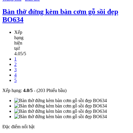
Bàn thờ đứng kèm bàn cơm gỗ sồi đẹp
BO634
Xếp
hạng
hiện
tại!
4.05/5
1
2
3
4
5
Xếp hạng:
4.0
/
5
-
(203 Phiếu bầu)
Đặc điểm nổi bật