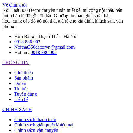
Về chúng tôi
Nội Thất 360 Decor chuyên nhận thiết kế, thi công nội thất, bán
buôn bán lẻ đồ gỗ nội thất: Giường, tủ, bàn ghế, sofa, bàn
học...cung cấp đồ gỗ nội thất giá rẻ cho gia đình, khách sạn, văn
phòng.
Hữu Bằng - Thạch Thất - Hà Nội
0918 886 002
Noithat360decorvn@gmail.com
Hotline:
0918 886 002
THÔNG TIN
Giới thiệu
Sản phẩm
Dự án
Tin tức
Tuyển dụng
Liên hệ
CHÍNH SÁCH
Chính sách thanh toán
Chính sách giải quyết khiếu nại
Chính sách vận chuyển