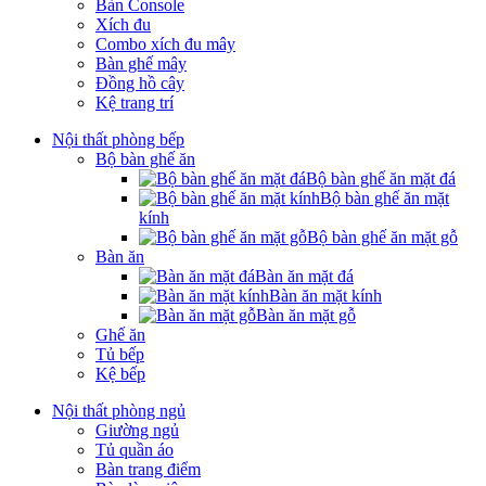
Bàn Console
Xích đu
Combo xích đu mây
Bàn ghế mây
Đồng hồ cây
Kệ trang trí
Nội thất phòng bếp
Bộ bàn ghế ăn
Bộ bàn ghế ăn mặt đá
Bộ bàn ghế ăn mặt
kính
Bộ bàn ghế ăn mặt gỗ
Bàn ăn
Bàn ăn mặt đá
Bàn ăn mặt kính
Bàn ăn mặt gỗ
Ghế ăn
Tủ bếp
Kệ bếp
Nội thất phòng ngủ
Giường ngủ
Tủ quần áo
Bàn trang điểm