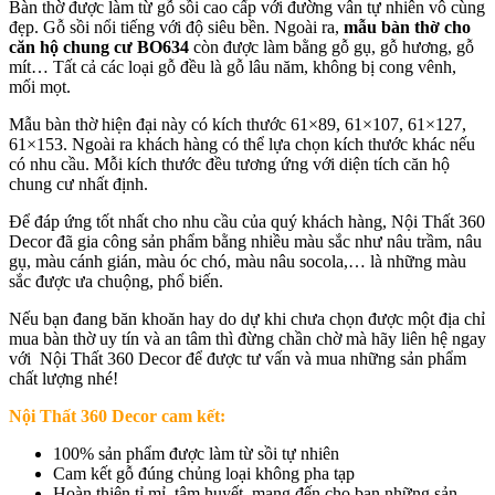
Bàn thờ được làm từ gỗ sồi cao cấp với đường vân tự nhiên vô cùng
đẹp. Gỗ sồi nổi tiếng với độ siêu bền. Ngoài ra,
mẫu b
àn thờ cho
căn hộ chung cư BO634
còn được làm bằng gỗ gụ, gỗ hương, gỗ
mít… Tất cả các loại gỗ đều là gỗ lâu năm, không bị cong vênh,
mối mọt.
Mẫu bàn thờ hiện đại này có kích thước 61×89, 61×107, 61×127,
61×153. Ngoài ra khách hàng có thể lựa chọn kích thước khác nếu
có nhu cầu. Mỗi kích thước đều tương ứng với diện tích căn hộ
chung cư nhất định.
Để đáp ứng tốt nhất cho nhu cầu của quý khách hàng, Nội Thất 360
Decor đã gia công sản phẩm bằng nhiều màu sắc như nâu trầm, nâu
gụ, màu cánh gián, màu óc chó, màu nâu socola,… là những màu
sắc được ưa chuộng, phổ biến.
Nếu bạn đang băn khoăn hay do dự khi chưa chọn được một địa chỉ
mua bàn thờ uy tín và an tâm thì đừng chần chờ mà hãy liên hệ ngay
với Nội Thất 360 Decor để được tư vấn và mua những sản phẩm
chất lượng nhé!
Nội Thất 360 Decor cam kết:
100% sản phẩm được làm từ sồi tự nhiên
Cam kết gỗ đúng chủng loại không pha tạp
Hoàn thiện tỉ mỉ, tâm huyết, mang đến cho bạn những sản