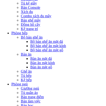
Tủ kệ giầy
Bàn Console
Xích đu
Combo xích đu mây
Bàn ghế mây
Đồng hồ cây
Kệ trang trí
Phòng bếp
Bộ bàn ghế ăn
Bộ bàn ghế ăn mặt đá
Bộ bàn ghế ăn mặt kính
Bộ bàn ghế ăn mặt gỗ
Bàn ăn
Bàn ăn mặt đá
Bàn ăn mặt kính
Bàn ăn mặt gỗ
Ghế ăn
Tủ bếp
Kệ bếp
Phòng ngủ
Giường ngủ
Tủ quần áo
Bàn trang điểm
Bàn làm việc
Bàn học