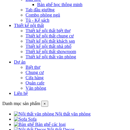
Bàn ghế học thông minh
Tab đầu giường
Combo phòng ngủ
Tủ - Kệ sách
Thiết kế nội thất
Thiết kế nội thất biệt thự
Thiết kế nội thất chung cư
Thiết kế nội thất khách sạn
Thiết kế nội thất nhà phố
Thiết kế nội thất showroom
Thiết kế nội thất văn phòng
Dự án
Biệt thự
Chung cư
Cửa hàng
Quán cafe
Văn phòng
Liên hệ
Danh mục sản phẩm
×
Nội thất văn phòng
Sofa
Bàn ghế các loại
Nội thất Decor