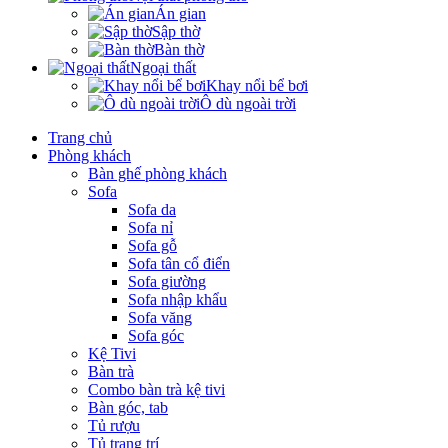
Án gian
Sập thờ
Bàn thờ
Ngoại thất
Khay nổi bể bơi
Ô dù ngoài trời
Trang chủ
Phòng khách
Bàn ghế phòng khách
Sofa
Sofa da
Sofa nỉ
Sofa gỗ
Sofa tân cổ điển
Sofa giường
Sofa nhập khẩu
Sofa văng
Sofa góc
Kệ Tivi
Bàn trà
Combo bàn trà kệ tivi
Bàn góc, tab
Tủ rượu
Tủ trang trí