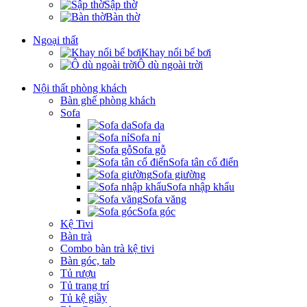
Sập thờ
Bàn thờ
Ngoại thất
Khay nổi bể bơi
Ô dù ngoài trời
Nội thất phòng khách
Bàn ghế phòng khách
Sofa
Sofa da
Sofa nỉ
Sofa gỗ
Sofa tân cổ điển
Sofa giường
Sofa nhập khẩu
Sofa văng
Sofa góc
Kệ Tivi
Bàn trà
Combo bàn trà kệ tivi
Bàn góc, tab
Tủ rượu
Tủ trang trí
Tủ kệ giầy