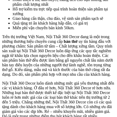
phẩm chất lượng nhất
Hỗ trợ kiểm tra trực tiếp quá trình hoàn thiện sản phẩm tại
xưởng
Giao hàng cẩn thận, chu đáo, vệ sinh sản phẩm sạch sẽ
Quà tặng tri ân khách hàng hấp dẫn, có giá trị
Miễn phí vận chuyển bán kính 50km.
Trên thị trường Việt Nam, Nội Thất 360 Decor đang là một trong
những thương hiệu chuyên cung cấp
bàn thờ
uy tín hàng đầu với
phương châm: Sản phẩm từ tâm – Chất lượng xứng tầm. Quy trình
sản xuất tại Nội Thất 360 Decor luôn đáp ứng các quy tắc nghiêm
ngặt từ khâu lựa chọn nguyên liệu cho đến khâu hoàn thiện. Các
sản phẩm bàn thờ đều được làm bằng gỗ nguyên chất lâu năm dưới
bàn tay điêu luyện của những người thợ lành nghề, tôn trọng từng
thớ gỗ. Kiểu dáng, mẫu mã và kích thước của bàn thờ cũng rất đa
dạng. Do đó, sản phẩm phù hợp với mọi nhu cầu của khách hàng.
Nội Thất 360 Decor luôn dành những mức giá yêu thương nhất đến
các vị khách hàng. Ở đâu rẻ hơn, Nội Thất 360 Decor rẻ hơn nữa.
Những loại bàn thờ được thiết kế đặc biệt tại Nội Thất 360 Decor
luôn rẻ hơn mức giá của các loại bàn thờ khác trên thị trường từ 2
đến 5 triệu. Chẳng những thế, Nội Thất 360 Decor còn có các quà
tặng dành cho khách hàng mua với số lượng lớn. Có những ưu đãi
giảm giá vào các dịp lớn. Rẻ – nhiều khuyến mãi, nhiều giảm giá.
Đó là một trong những điểm thu hút khách hàng rất nhiều.