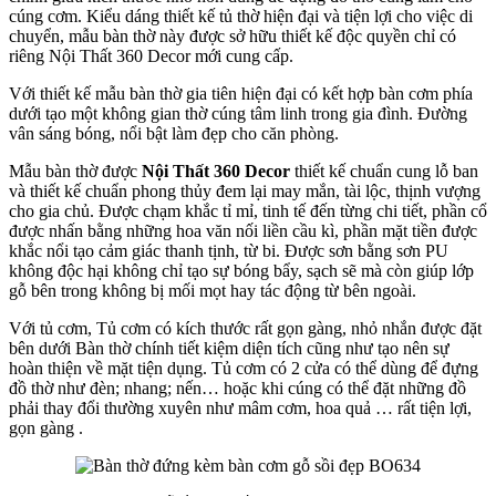
cúng cơm. Kiểu dáng thiết kế tủ thờ hiện đại và tiện lợi cho việc di
chuyển, mẫu bàn thờ này được sở hữu thiết kế độc quyền chỉ có
riêng Nội Thất 360 Decor mới cung cấp.
Với thiết kế mẫu bàn thờ gia tiên hiện đại có kết hợp bàn cơm phía
dưới tạo một không gian thờ cúng tâm linh trong gia đình. Đường
vân sáng bóng, nổi bật làm đẹp cho căn phòng.
Mẫu bàn thờ được
Nội Thất 360 Decor
thiết kế chuẩn cung lỗ ban
và thiết kế chuẩn phong thủy đem lại may mắn, tài lộc, thịnh vượng
cho gia chủ. Được chạm khắc tỉ mỉ, tinh tế đến từng chi tiết, phần cổ
được nhấn bằng những hoa văn nối liền cầu kì, phần mặt tiền được
khắc nổi tạo cảm giác thanh tịnh, từ bi. Được sơn bằng sơn PU
không độc hại không chỉ tạo sự bóng bẩy, sạch sẽ mà còn giúp lớp
gỗ bên trong không bị mối mọt hay tác động từ bên ngoài.
Với tủ cơm, Tủ cơm có kích thước rất gọn gàng, nhỏ nhắn được đặt
bên dưới Bàn thờ chính tiết kiệm diện tích cũng như tạo nên sự
hoàn thiện về mặt tiện dụng. Tủ cơm có 2 cửa có thể dùng để đựng
đồ thờ như đèn; nhang; nến… hoặc khi cúng có thể đặt những đồ
phải thay đổi thường xuyên như mâm cơm, hoa quả … rất tiện lợi,
gọn gàng .