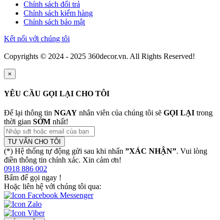
Chính sách đổi trả
Chính sách kiểm hàng
Chính sách bảo mật
Kết nối với chúng tôi
Copyrights © 2024 - 2025 360decor.vn. All Rights Reserved!
×
YÊU CẦU GỌI LẠI CHO TÔI
Để lại thông tin
NGAY
nhân viên của chúng tôi sẽ
GỌI LẠI
trong
thời gian
SỚM
nhất!
TƯ VẤN CHO TÔI
(*) Hệ thống tự động gửi sau khi nhấn
”XÁC NHẬN”
. Vui lòng
điền thông tin chính xác. Xin cảm ơn!
0918 886 002
Bấm để gọi ngay
!
Hoặc liên hệ với chúng tôi qua: