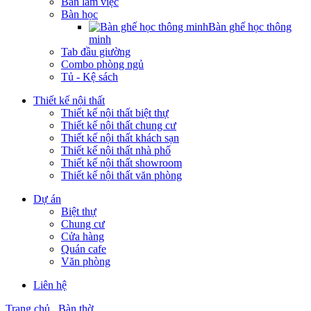
Bàn làm việc
Bàn học
Bàn ghế học thông
minh
Tab đầu giường
Combo phòng ngủ
Tủ - Kệ sách
Thiết kế nội thất
Thiết kế nội thất biệt thự
Thiết kế nội thất chung cư
Thiết kế nội thất khách sạn
Thiết kế nội thất nhà phố
Thiết kế nội thất showroom
Thiết kế nội thất văn phòng
Dự án
Biệt thự
Chung cư
Cửa hàng
Quán cafe
Văn phòng
Liên hệ
Trang chủ
Bàn thờ