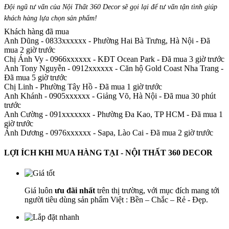
Đội ngũ tư vấn của Nội Thất 360 Decor sẽ gọi lại để tư vấn tận tình giúp
khách hàng lựa chọn sản phẩm
!
Khách hàng đã mua
Anh Dũng - 0833xxxxxx
-
Phường Hai Bà Trưng, Hà Nội - Đã
mua 2 giờ trước
Chị Ánh Vy - 0966xxxxxx
-
KĐT Ocean Park - Đã mua 3 giờ trước
Anh Tony Nguyễn - 0912xxxxxx
-
Căn hộ Gold Coast Nha Trang -
Đã mua 5 giờ trước
Chị Linh
-
Phường Tây Hồ - Đã mua 1 giờ trước
Anh Khánh - 0905xxxxxx
-
Giảng Võ, Hà Nội - Đã mua 30 phút
trước
Anh Cường - 091xxxxxxx
-
Phường Đa Kao, TP HCM - Đã mua 1
giờ trước
Ánh Dương - 0976xxxxxx
-
Sapa, Lào Cai - Đã mua 2 giờ trước
LỢI ÍCH KHI MUA HÀNG TẠI - NỘI THẤT 360 DECOR
Giá luôn
ưu đãi nhất
trên thị trường, với mục đích mang tới
người tiêu dùng sản phẩm Việt : Bền – Chắc – Rẻ - Đẹp.