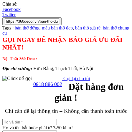
Chia sẻ:
Facebook
Twitter
Tags :
bàn thờ đứng
,
mẫu bàn thờ đẹp
,
bàn thờ giá rẻ
,
bàn thờ chung
cư
GỌI NGAY ĐỂ NHẬN BÁO GIÁ ƯU ĐÃI
NHẤT!
Nội Thất 360 Decor
Địa chỉ xưởng:
Hữu Bằng, Thạch Thất, Hà Nội
Gọi lại cho tôi
Đặt hàng đơn
0918 886 002
giản !
Chỉ cần để lại thông tin – Không cần thanh toán trước
Họ và tên bắt buộc phải từ 3-50 kí tự!