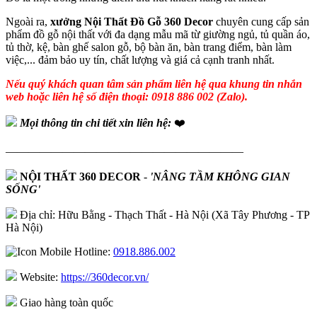
Ngoài ra,
xưởng Nội Thất Đồ Gỗ 360 Decor
chuyên cung cấp sản
phẩm đồ gỗ nội thất với đa dạng mẫu mã từ giường ngủ, tủ quần áo,
tủ thờ, kệ, bàn ghế salon gỗ, bộ bàn ăn, bàn trang điểm, bàn làm
việc,... đảm bảo uy tín, chất lượng và giá cả cạnh tranh nhất.
Nếu quý khách quan tâm sản phẩm liên hệ qua khung tin nhắn
web hoặc liên hệ số điện thoại: 0918 886 002 (Zalo).
Mọi thông tin chi tiết xin liên hệ:
❤️
—————————————————————
NỘI THẤT 360 DECOR
-
'NÂNG TẦM KHÔNG GIAN
SỐNG'
Địa chỉ: Hữu Bằng - Thạch Thất - Hà Nội (Xã Tây Phương - TP
Hà Nội)
Hotline:
0918.886.002
Website:
https://360decor.vn/
Giao hàng toàn quốc