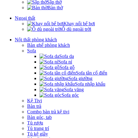
Sập thờ
Bàn thờ
Ngoại thất
Khay nổi bể bơi
Ô dù ngoài trời
Nội thất phòng khách
Bàn ghế phòng khách
Sofa
Sofa da
Sofa nỉ
Sofa gỗ
Sofa tân cổ điển
Sofa giường
Sofa nhập khẩu
Sofa văng
Sofa góc
Kệ Tivi
Bàn trà
Combo bàn trà kệ tivi
Bàn góc, tab
Tủ rượu
Tủ trang trí
Tủ kệ giầy