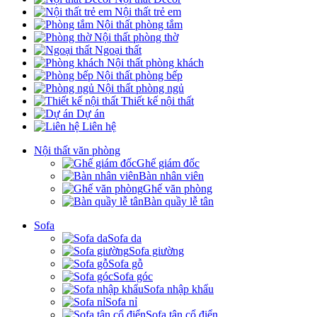
Nội thất trẻ em
Nội thất phòng tắm
Nội thất phòng thờ
Ngoại thất
Nội thất phòng khách
Nội thất phòng bếp
Nội thất phòng ngủ
Thiết kế nội thất
Dự án
Liên hệ
Nội thất văn phòng
Ghế giám đốc
Bàn nhân viên
Ghế văn phòng
Bàn quầy lễ tân
Sofa
Sofa da
Sofa giường
Sofa gỗ
Sofa góc
Sofa nhập khẩu
Sofa nỉ
Sofa tân cổ điển