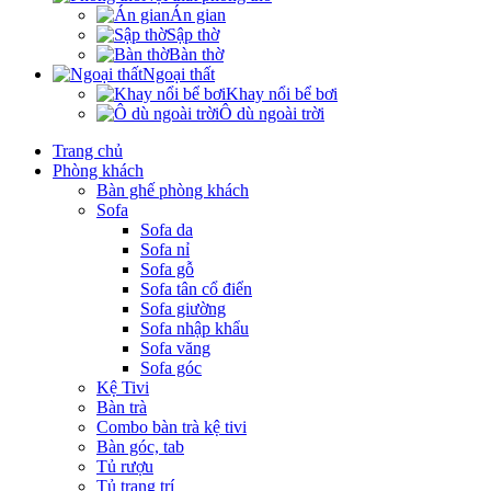
Án gian
Sập thờ
Bàn thờ
Ngoại thất
Khay nổi bể bơi
Ô dù ngoài trời
Trang chủ
Phòng khách
Bàn ghế phòng khách
Sofa
Sofa da
Sofa nỉ
Sofa gỗ
Sofa tân cổ điển
Sofa giường
Sofa nhập khẩu
Sofa văng
Sofa góc
Kệ Tivi
Bàn trà
Combo bàn trà kệ tivi
Bàn góc, tab
Tủ rượu
Tủ trang trí