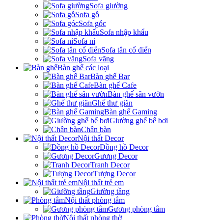
Sofa giường
Sofa gỗ
Sofa góc
Sofa nhập khẩu
Sofa nỉ
Sofa tân cổ điển
Sofa văng
Bàn ghế các loại
Bàn ghế Bar
Bàn ghế Cafe
Bàn ghế sân vườn
Ghế thư giãn
Bàn ghế Gaming
Giường ghế bể bơi
Chân bàn
Nội thất Decor
Đồng hồ Decor
Gương Decor
Tranh Decor
Tượng Decor
Nội thất trẻ em
Giường tầng
Nội thất phòng tắm
Gương phòng tắm
Nội thất phòng thờ