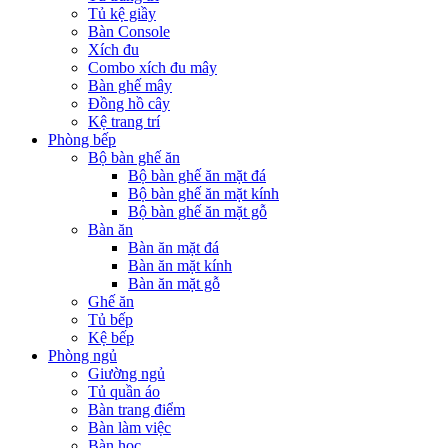
Tủ kệ giầy
Bàn Console
Xích đu
Combo xích đu mây
Bàn ghế mây
Đồng hồ cây
Kệ trang trí
Phòng bếp
Bộ bàn ghế ăn
Bộ bàn ghế ăn mặt đá
Bộ bàn ghế ăn mặt kính
Bộ bàn ghế ăn mặt gỗ
Bàn ăn
Bàn ăn mặt đá
Bàn ăn mặt kính
Bàn ăn mặt gỗ
Ghế ăn
Tủ bếp
Kệ bếp
Phòng ngủ
Giường ngủ
Tủ quần áo
Bàn trang điểm
Bàn làm việc
Bàn học