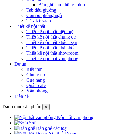
Bàn ghế học thông minh
Tab đầu giường
Combo phòng ngủ
Tủ - Kệ sách
Thiết kế nội thất
Thiết kế nội thất biệt thự
Thiết kế nội thất chung cư
Thiết kế nội thất khách sạn
Thiết kế nội thất nhà phố
Thiết kế nội thất showroom
Thiết kế nội thất văn phòng
Dự án
Biệt thự
Chung cư
Cửa hàng
Quán cafe
Văn phòng
Liên hệ
Danh mục sản phẩm
×
Nội thất văn phòng
Sofa
Bàn ghế các loại
Nội thất Decor