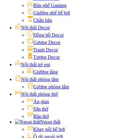
Bàn ghế Gaming
Giường ghế bể bơi
Chân bàn
Nội thất Decor
Đồng hồ Decor
Gương Decor
Tranh Decor
Tượng Decor
Nội thất trẻ em
Giường tầng
Nội thất phòng tắm
Gương phòng tắm
Nội thất phòng thờ
Án gian
Sập thờ
Bàn thờ
Ngoại thất
Khay nổi bể bơi
Ô dù ngoài trời