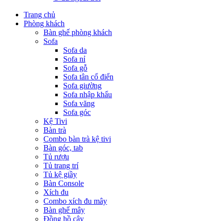
Trang chủ
Phòng khách
Bàn ghế phòng khách
Sofa
Sofa da
Sofa nỉ
Sofa gỗ
Sofa tân cổ điển
Sofa giường
Sofa nhập khẩu
Sofa văng
Sofa góc
Kệ Tivi
Bàn trà
Combo bàn trà kệ tivi
Bàn góc, tab
Tủ rượu
Tủ trang trí
Tủ kệ giầy
Bàn Console
Xích đu
Combo xích đu mây
Bàn ghế mây
Đồng hồ cây