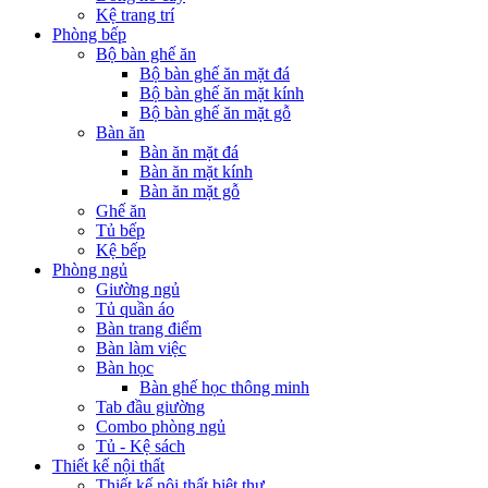
Kệ trang trí
Phòng bếp
Bộ bàn ghế ăn
Bộ bàn ghế ăn mặt đá
Bộ bàn ghế ăn mặt kính
Bộ bàn ghế ăn mặt gỗ
Bàn ăn
Bàn ăn mặt đá
Bàn ăn mặt kính
Bàn ăn mặt gỗ
Ghế ăn
Tủ bếp
Kệ bếp
Phòng ngủ
Giường ngủ
Tủ quần áo
Bàn trang điểm
Bàn làm việc
Bàn học
Bàn ghế học thông minh
Tab đầu giường
Combo phòng ngủ
Tủ - Kệ sách
Thiết kế nội thất
Thiết kế nội thất biệt thự