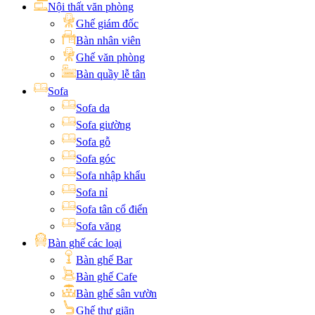
Nội thất văn phòng
Ghế giám đốc
Bàn nhân viên
Ghế văn phòng
Bàn quầy lễ tân
Sofa
Sofa da
Sofa giường
Sofa gỗ
Sofa góc
Sofa nhập khẩu
Sofa nỉ
Sofa tân cổ điển
Sofa văng
Bàn ghế các loại
Bàn ghế Bar
Bàn ghế Cafe
Bàn ghế sân vườn
Ghế thư giãn