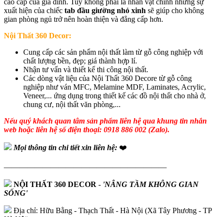
cao cấp của gia đình. Tuy không phải là nhân vật chính nhưng sự
xuất hiện của chiếc
tab đầu giường nhỏ xinh
sẽ giúp cho không
gian phòng ngủ trở nên hoàn thiện và đẳng cấp hơn.
Nội Thất 360 Decor:
Cung cấp các sản phẩm nội thất làm từ gỗ công nghiệp với
chất lượng bền, đẹp; giá thành hợp lí.
Nhận tư vấn và thiết kế thi công nội thất.
Các dòng vật liệu của Nội Thất 360 Decore từ gỗ công
nghiệp như ván MFC, Melamine MDF, Laminates, Acrylic,
Veneer,... ứng dụng trong thiết kế các đồ nội thất cho nhà ở,
chung cư, nội thất văn phòng,...
Nếu quý khách quan tâm sản phẩm liên hệ qua khung tin nhắn
web hoặc liên hệ số điện thoại: 0918 886 002 (Zalo).
Mọi thông tin chi tiết xin liên hệ:
❤️
—————————————————————
NỘI THẤT 360 DECOR
-
'NÂNG TẦM KHÔNG GIAN
SỐNG'
Địa chỉ: Hữu Bằng - Thạch Thất - Hà Nội (Xã Tây Phương - TP