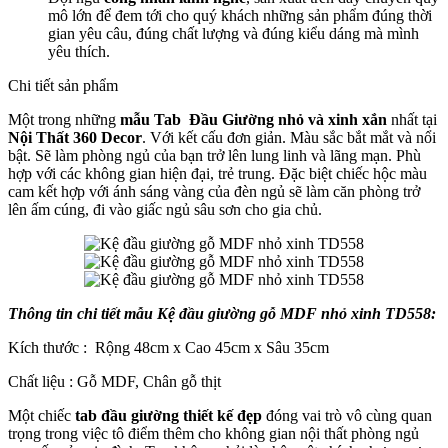
mô lớn để đem tới cho quý khách những sản phẩm đúng thời
gian yêu câu, đúng chất lượng và đúng kiểu dáng mà mình
yêu thích.
Chi tiết sản phẩm
Một trong những
mẫu Tab Đầu Giường nhỏ và xinh xắn
nhất tại
Nội Thất 360 Decor
. Với kết cấu đơn giản. Màu sắc bắt mắt và nổi
bật. Sẽ làm phòng ngủ của bạn trở lên lung linh và lãng mạn. Phù
hợp với các không gian hiện đại, trẻ trung. Đặc biệt chiếc hộc màu
cam kết hợp với ánh sáng vàng của đèn ngủ sẽ làm căn phòng trở
lên ấm cúng, đi vào giấc ngủ sâu sơn cho gia chủ.
Thông tin chi tiết mẫu
Kệ đầu giường gỗ MDF nhỏ xinh TD558
:
Kích thước : Rộng 48cm x Cao 45cm x Sâu 35cm
Chất liệu : Gỗ MDF, Chân gỗ thịt
Một chiếc
tab đầu giường thiết kế đẹp
đóng vai trò vô cùng quan
trọng trong việc tô điểm thêm cho không gian nội thất phòng ngủ