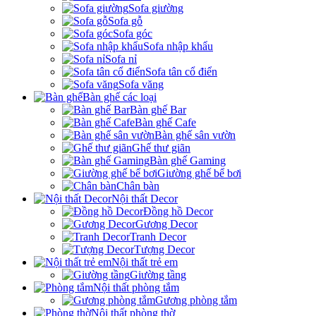
Sofa giường
Sofa gỗ
Sofa góc
Sofa nhập khẩu
Sofa nỉ
Sofa tân cổ điển
Sofa văng
Bàn ghế các loại
Bàn ghế Bar
Bàn ghế Cafe
Bàn ghế sân vườn
Ghế thư giãn
Bàn ghế Gaming
Giường ghế bể bơi
Chân bàn
Nội thất Decor
Đồng hồ Decor
Gương Decor
Tranh Decor
Tượng Decor
Nội thất trẻ em
Giường tầng
Nội thất phòng tắm
Gương phòng tắm
Nội thất phòng thờ