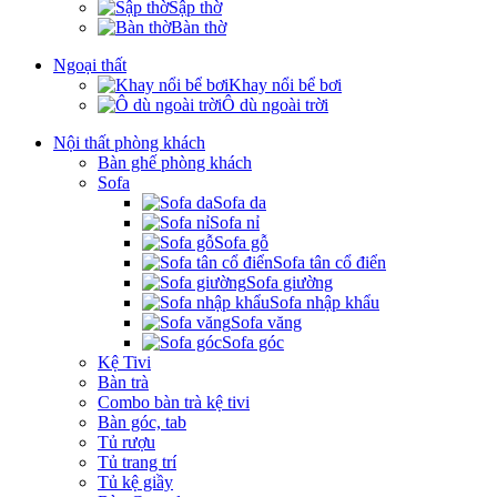
Sập thờ
Bàn thờ
Ngoại thất
Khay nổi bể bơi
Ô dù ngoài trời
Nội thất phòng khách
Bàn ghế phòng khách
Sofa
Sofa da
Sofa nỉ
Sofa gỗ
Sofa tân cổ điển
Sofa giường
Sofa nhập khẩu
Sofa văng
Sofa góc
Kệ Tivi
Bàn trà
Combo bàn trà kệ tivi
Bàn góc, tab
Tủ rượu
Tủ trang trí
Tủ kệ giầy