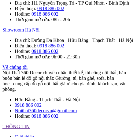
Địa chỉ
: 111 Nguyễn Trọng Trì - TP Qui Nhơn - Bình Định
Điện thoại
:
0918 886 002
Hotline
:
0918 886 002
Thời gian mở cửa
: 08h - 20h
Showroom Hà Nội
Địa chỉ
: Đường Đa Khoa - Hữu Bằng - Thạch Thất - Hà Nội
Điện thoại
:
0918 886 002
Hotline
:
0918 886 002
Thời gian mở cửa
: 9h:00 - 21:30h
Về chúng tôi
Nội Thất 360 Decor chuyên nhận thiết kế, thi công nội thất, bán
buôn bán lẻ đồ gỗ nội thất: Giường, tủ, bàn ghế, sofa, bàn
học...cung cấp đồ gỗ nội thất giá rẻ cho gia đình, khách sạn, văn
phòng.
Hữu Bằng - Thạch Thất - Hà Nội
0918 886 002
Noithat360decorvn@gmail.com
Hotline:
0918 886 002
THÔNG TIN
Giới thiệu