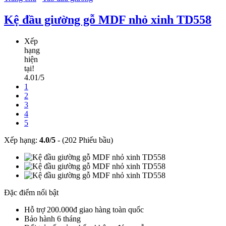
Kệ đầu giường gỗ MDF nhỏ xinh TD558
Xếp
hạng
hiện
tại!
4.01/5
1
2
3
4
5
Xếp hạng:
4.0
/
5
-
(202 Phiếu bầu)
Đặc điểm nổi bật
Hỗ trợ 200.000đ giao hàng toàn quốc
Bảo hành 6 tháng