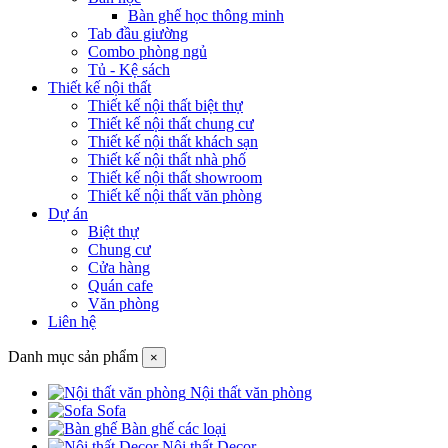
Bàn ghế học thông minh
Tab đầu giường
Combo phòng ngủ
Tủ - Kệ sách
Thiết kế nội thất
Thiết kế nội thất biệt thự
Thiết kế nội thất chung cư
Thiết kế nội thất khách sạn
Thiết kế nội thất nhà phố
Thiết kế nội thất showroom
Thiết kế nội thất văn phòng
Dự án
Biệt thự
Chung cư
Cửa hàng
Quán cafe
Văn phòng
Liên hệ
Danh mục sản phẩm
×
Nội thất văn phòng
Sofa
Bàn ghế các loại
Nội thất Decor