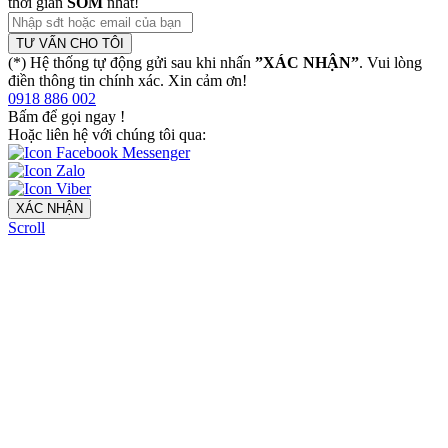
thời gian
SỚM
nhất!
TƯ VẤN CHO TÔI
(*) Hệ thống tự động gửi sau khi nhấn
”XÁC NHẬN”
. Vui lòng
điền thông tin chính xác. Xin cảm ơn!
0918 886 002
Bấm để gọi ngay
!
Hoặc liên hệ với chúng tôi qua:
XÁC NHẬN
Scroll