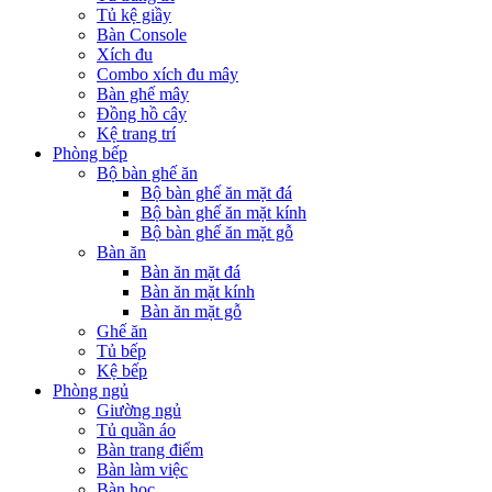
Tủ kệ giầy
Bàn Console
Xích đu
Combo xích đu mây
Bàn ghế mây
Đồng hồ cây
Kệ trang trí
Phòng bếp
Bộ bàn ghế ăn
Bộ bàn ghế ăn mặt đá
Bộ bàn ghế ăn mặt kính
Bộ bàn ghế ăn mặt gỗ
Bàn ăn
Bàn ăn mặt đá
Bàn ăn mặt kính
Bàn ăn mặt gỗ
Ghế ăn
Tủ bếp
Kệ bếp
Phòng ngủ
Giường ngủ
Tủ quần áo
Bàn trang điểm
Bàn làm việc
Bàn học