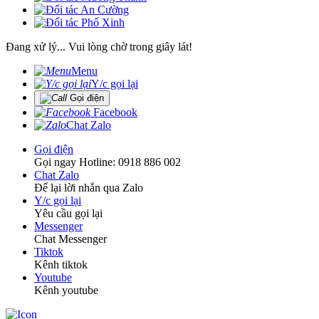
Đang xử lý... Vui lòng chờ trong giây lát!
Menu
Y/c gọi lại
Gọi điện
Facebook
Chat Zalo
Gọi điện
Gọi ngay Hotline: 0918 886 002
Chat Zalo
Để lại lời nhắn qua Zalo
Y/c gọi lại
Yêu cầu gọi lại
Messenger
Chat Messenger
Tiktok
Kênh tiktok
Youtube
Kênh youtube