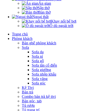
Án gian
Sập thờ
Bàn thờ
Ngoại thất
Khay nổi bể bơi
Ô dù ngoài trời
Trang chủ
Phòng khách
Bàn ghế phòng khách
Sofa
Sofa da
Sofa nỉ
Sofa gỗ
Sofa tân cổ điển
Sofa giường
Sofa nhập khẩu
Sofa văng
Sofa góc
Kệ Tivi
Bàn trà
Combo bàn trà kệ tivi
Bàn góc, tab
Tủ rượu
Tủ trang trí