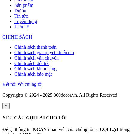
Sản phẩm
Dự án
Tin tức
Tuyển dụng
Liên hệ
CHÍNH SÁCH
Chính sách thanh toán
Chính sách giải quyết khiếu nại
Chính sách vận chuyển
Chính sách đổi trả
Chính sách kiểm hàng
Chính sách bảo mật
Kết nối với chúng tôi
Copyrights © 2024 - 2025 360decor.vn. All Rights Reserved!
×
YÊU CẦU GỌI LẠI CHO TÔI
Để lại thông tin
NGAY
nhân viên của chúng tôi sẽ
GỌI LẠI
trong