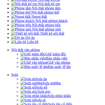
Nội thất trẻ em
Nội thất phòng tắm
Nội thất phòng thờ
Ngoại thất
Nội thất phòng khách
Nội thất phòng bếp
Nội thất phòng ngủ
Thiết kế nội thất
Dự án
Liên hệ
Nội thất văn phòng
Ghế giám đốc
Bàn nhân viên
Ghế văn phòng
Bàn quầy lễ tân
Sofa
Sofa da
Sofa giường
Sofa gỗ
Sofa góc
Sofa nhập khẩu
Sofa nỉ
Sofa tân cổ điển