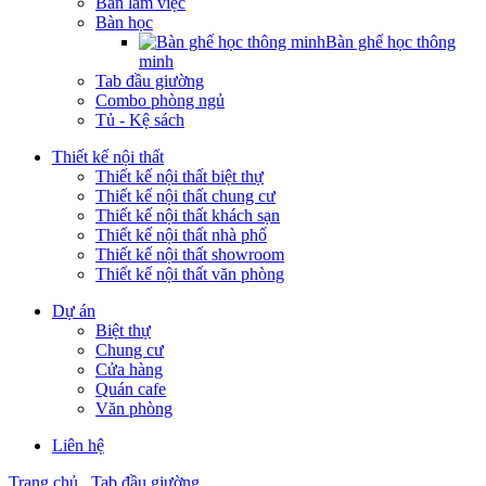
Bàn làm việc
Bàn học
Bàn ghế học thông
minh
Tab đầu giường
Combo phòng ngủ
Tủ - Kệ sách
Thiết kế nội thất
Thiết kế nội thất biệt thự
Thiết kế nội thất chung cư
Thiết kế nội thất khách sạn
Thiết kế nội thất nhà phố
Thiết kế nội thất showroom
Thiết kế nội thất văn phòng
Dự án
Biệt thự
Chung cư
Cửa hàng
Quán cafe
Văn phòng
Liên hệ
Trang chủ
Tab đầu giường