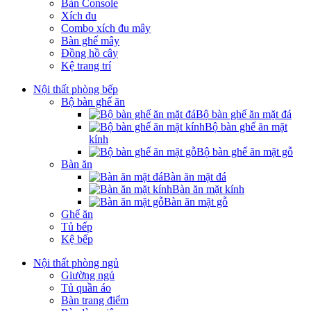
Bàn Console
Xích đu
Combo xích đu mây
Bàn ghế mây
Đồng hồ cây
Kệ trang trí
Nội thất phòng bếp
Bộ bàn ghế ăn
Bộ bàn ghế ăn mặt đá
Bộ bàn ghế ăn mặt
kính
Bộ bàn ghế ăn mặt gỗ
Bàn ăn
Bàn ăn mặt đá
Bàn ăn mặt kính
Bàn ăn mặt gỗ
Ghế ăn
Tủ bếp
Kệ bếp
Nội thất phòng ngủ
Giường ngủ
Tủ quần áo
Bàn trang điểm