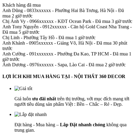
Khách hàng đã mua
Anh Dũng - 0833xxxxxx
-
Phường Hai Bà Trưng, Hà Nội - Đã
mua 2 giờ trước
Chị Ánh Vy - 0966xxxxxx
-
KĐT Ocean Park - Đã mua 3 giờ trước
Anh Tony Nguyễn - 0912xxxxxx
-
Căn hộ Gold Coast Nha Trang -
Đã mua 5 giờ trước
Chị Linh
-
Phường Tây Hồ - Đã mua 1 giờ trước
Anh Khánh - 0905xxxxxx
-
Giảng Võ, Hà Nội - Đã mua 30 phút
trước
Anh Cường - 091xxxxxxx
-
Phường Đa Kao, TP HCM - Đã mua 1
giờ trước
Ánh Dương - 0976xxxxxx
-
Sapa, Lào Cai - Đã mua 2 giờ trước
LỢI ÍCH KHI MUA HÀNG TẠI - NỘI THẤT 360 DECOR
Giá luôn
ưu đãi nhất
trên thị trường, với mục đích mang tới
người tiêu dùng sản phẩm Việt : Bền – Chắc – Rẻ - Đẹp.
Đặt hàng - Mua hàng –
Lắp Đặt nhanh chóng
không qua
trung gian.