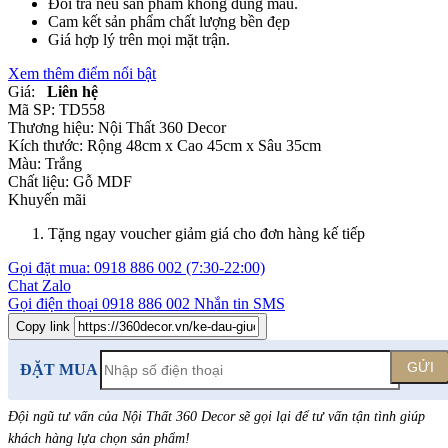
Đổi trả nếu sản phẩm không đúng mẫu.
Cam kết sản phẩm chất lượng bền đẹp
Giá hợp lý trên mọi mặt trận.
Xem thêm điểm nổi bật
Giá:
Liên hệ
Mã SP:
TD558
Thương hiệu:
Nội Thất 360 Decor
Kích thước:
Rộng 48cm x Cao 45cm x Sâu 35cm
Màu:
Trắng
Chất liệu:
Gỗ MDF
Khuyến mãi
Tặng ngay voucher giảm giá cho đơn hàng kế tiếp
Gọi đặt mua:
0918 886 002
(7:30-22:00)
Chat Zalo
Gọi điện thoại
0918 886 002
Nhắn tin SMS
Copy link
GỬI
ĐẶT MUA
Đội ngũ tư vấn của Nội Thất 360 Decor sẽ gọi lại để tư vấn tận tình giúp
khách hàng lựa chọn sản phẩm
!