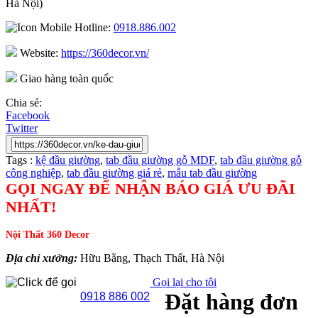
Hà Nội)
Hotline:
0918.886.002
Website:
https://360decor.vn/
Giao hàng toàn quốc
Chia sẻ:
Facebook
Twitter
Tags :
kệ đầu giường
,
tab đầu giường gỗ MDF
,
tab đầu giường gỗ
công nghiệp
,
tab đầu giường giá rẻ
,
mẫu tab đầu giường
GỌI NGAY ĐỂ NHẬN BÁO GIÁ ƯU ĐÃI
NHẤT!
Nội Thất 360 Decor
Địa chỉ xưởng:
Hữu Bằng, Thạch Thất, Hà Nội
Gọi lại cho tôi
Đặt hàng đơn
0918 886 002