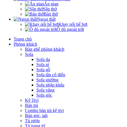
Án gian
Sập thờ
Bàn thờ
Ngoại thất
Khay nổi bể bơi
Ô dù ngoài trời
Trang chủ
Phòng khách
Bàn ghế phòng khách
Sofa
Sofa da
Sofa nỉ
Sofa gỗ
Sofa tân cổ điển
Sofa giường
Sofa nhập khẩu
Sofa văng
Sofa góc
Kệ Tivi
Bàn trà
Combo bàn trà kệ tivi
Bàn góc, tab
Tủ rượu
Tủ trang trí