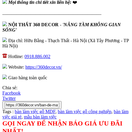
Mọi thông tin chi tiết xin liên hệ:
❤️
—————————————————————
NỘI THẤT 360 DECOR
-
'NÂNG TẦM KHÔNG GIAN
SỐNG'
Địa chỉ: Hữu Bằng - Thạch Thất - Hà Nội (Xã Tây Phương - TP
Hà Nội)
Hotline:
0918.886.002
Website:
https://360decor.vn/
Giao hàng toàn quốc
Chia sẻ:
Facebook
Twitter
Tags :
bàn làm việc gỗ MDF
,
bàn làm việc gỗ công nghiệp
,
bàn làm
việc giá rẻ
,
mẫu bàn làm việc
GỌI NGAY ĐỂ NHẬN BÁO GIÁ ƯU ĐÃI
NHẤT!