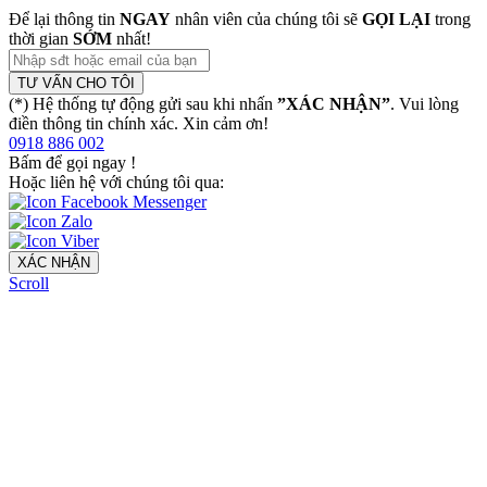
Để lại thông tin
NGAY
nhân viên của chúng tôi sẽ
GỌI LẠI
trong
thời gian
SỚM
nhất!
TƯ VẤN CHO TÔI
(*) Hệ thống tự động gửi sau khi nhấn
”XÁC NHẬN”
. Vui lòng
điền thông tin chính xác. Xin cảm ơn!
0918 886 002
Bấm để gọi ngay
!
Hoặc liên hệ với chúng tôi qua:
XÁC NHẬN
Scroll