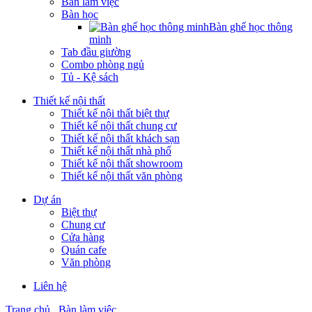
Bàn làm việc
Bàn học
Bàn ghế học thông
minh
Tab đầu giường
Combo phòng ngủ
Tủ - Kệ sách
Thiết kế nội thất
Thiết kế nội thất biệt thự
Thiết kế nội thất chung cư
Thiết kế nội thất khách sạn
Thiết kế nội thất nhà phố
Thiết kế nội thất showroom
Thiết kế nội thất văn phòng
Dự án
Biệt thự
Chung cư
Cửa hàng
Quán cafe
Văn phòng
Liên hệ
Trang chủ
Bàn làm việc