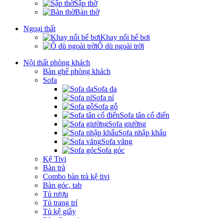
Sập thờ
Bàn thờ
Ngoại thất
Khay nổi bể bơi
Ô dù ngoài trời
Nội thất phòng khách
Bàn ghế phòng khách
Sofa
Sofa da
Sofa nỉ
Sofa gỗ
Sofa tân cổ điển
Sofa giường
Sofa nhập khẩu
Sofa văng
Sofa góc
Kệ Tivi
Bàn trà
Combo bàn trà kệ tivi
Bàn góc, tab
Tủ rượu
Tủ trang trí
Tủ kệ giầy