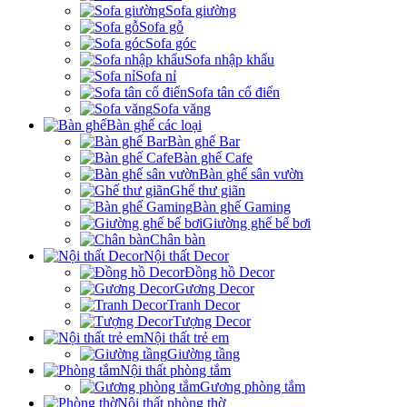
Sofa giường
Sofa gỗ
Sofa góc
Sofa nhập khẩu
Sofa nỉ
Sofa tân cổ điển
Sofa văng
Bàn ghế các loại
Bàn ghế Bar
Bàn ghế Cafe
Bàn ghế sân vườn
Ghế thư giãn
Bàn ghế Gaming
Giường ghế bể bơi
Chân bàn
Nội thất Decor
Đồng hồ Decor
Gương Decor
Tranh Decor
Tượng Decor
Nội thất trẻ em
Giường tầng
Nội thất phòng tắm
Gương phòng tắm
Nội thất phòng thờ