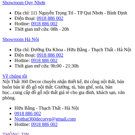
Showroom Quy Nhơn
Địa chỉ
: 111 Nguyễn Trọng Trì - TP Qui Nhơn - Bình Định
Điện thoại
:
0918 886 002
Hotline
:
0918 886 002
Thời gian mở cửa
: 08h - 20h
Showroom Hà Nội
Địa chỉ
: Đường Đa Khoa - Hữu Bằng - Thạch Thất - Hà Nội
Điện thoại
:
0918 886 002
Hotline
:
0918 886 002
Thời gian mở cửa
: 9h:00 - 21:30h
Về chúng tôi
Nội Thất 360 Decor chuyên nhận thiết kế, thi công nội thất, bán
buôn bán lẻ đồ gỗ nội thất: Giường, tủ, bàn ghế, sofa, bàn
học...cung cấp đồ gỗ nội thất giá rẻ cho gia đình, khách sạn, văn
phòng.
Hữu Bằng - Thạch Thất - Hà Nội
0918 886 002
Noithat360decorvn@gmail.com
Hotline:
0918 886 002
THÔNG TIN