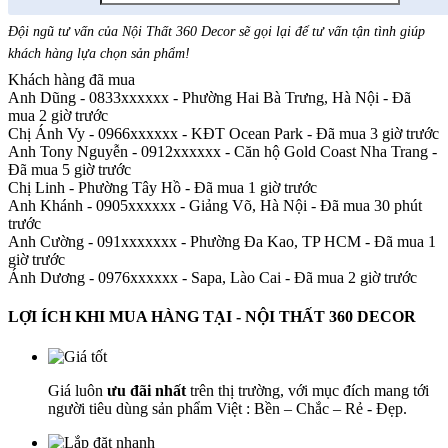
Đội ngũ tư vấn của Nội Thất 360 Decor sẽ gọi lại để tư vấn tận tình giúp
khách hàng lựa chọn sản phẩm
!
Khách hàng đã mua
Anh Dũng - 0833xxxxxx
-
Phường Hai Bà Trưng, Hà Nội - Đã
mua 2 giờ trước
Chị Ánh Vy - 0966xxxxxx
-
KĐT Ocean Park - Đã mua 3 giờ trước
Anh Tony Nguyễn - 0912xxxxxx
-
Căn hộ Gold Coast Nha Trang -
Đã mua 5 giờ trước
Chị Linh
-
Phường Tây Hồ - Đã mua 1 giờ trước
Anh Khánh - 0905xxxxxx
-
Giảng Võ, Hà Nội - Đã mua 30 phút
trước
Anh Cường - 091xxxxxxx
-
Phường Đa Kao, TP HCM - Đã mua 1
giờ trước
Ánh Dương - 0976xxxxxx
-
Sapa, Lào Cai - Đã mua 2 giờ trước
LỢI ÍCH KHI MUA HÀNG TẠI - NỘI THẤT 360 DECOR
Giá luôn
ưu đãi nhất
trên thị trường, với mục đích mang tới
người tiêu dùng sản phẩm Việt : Bền – Chắc – Rẻ - Đẹp.