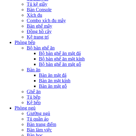
Tủ kệ giầy
Bàn Console
Xích đu
Combo xích đu mây
Bàn ghế mây
Đồng hồ cây
Kệ trang trí
Phòng bếp
Bộ bàn ghế ăn
Bộ bàn ghế ăn mặt đá
Bộ bàn ghế ăn mặt kính
Bộ bàn ghế ăn mặt gỗ
Bàn ăn
Bàn ăn mặt đá
Bàn ăn mặt kính
Bàn ăn mặt gỗ
Ghế ăn
Tủ bếp
Kệ bếp
Phòng ngủ
Giường ngủ
Tủ quần áo
Bàn trang điểm
Bàn làm việc
Bàn học