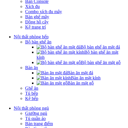
Bàn Console
Xích đu
Combo xích đu mây
Bàn ghế mây
Đồng hồ cây
Kệ trang trí
Nội thất phòng bếp
Bộ bàn ghế ăn
Bộ bàn ghế ăn mặt đá
Bộ bàn ghế ăn mặt
kính
Bộ bàn ghế ăn mặt gỗ
Bàn ăn
Bàn ăn mặt đá
Bàn ăn mặt kính
Bàn ăn mặt gỗ
Ghế ăn
Tủ bếp
Kệ bếp
Nội thất phòng ngủ
Giường ngủ
Tủ quần áo
Bàn trang điểm