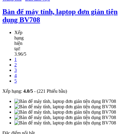
Bàn để máy tính, laptop đơn giản tiện
dụng BV708
Xếp
hạng
hiện
tại!
3.96/5
1
2
3
4
5
Xếp hạng:
4.0
/
5
-
(221 Phiếu bầu)
Đặc điểm nổi bật