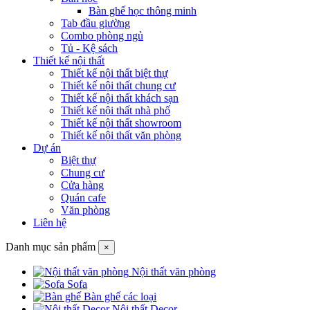
Bàn ghế học thông minh
Tab đầu giường
Combo phòng ngủ
Tủ - Kệ sách
Thiết kế nội thất
Thiết kế nội thất biệt thự
Thiết kế nội thất chung cư
Thiết kế nội thất khách sạn
Thiết kế nội thất nhà phố
Thiết kế nội thất showroom
Thiết kế nội thất văn phòng
Dự án
Biệt thự
Chung cư
Cửa hàng
Quán cafe
Văn phòng
Liên hệ
Danh mục sản phẩm
×
Nội thất văn phòng
Sofa
Bàn ghế các loại
Nội thất Decor