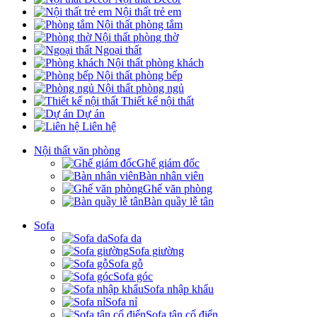
Nội thất trẻ em
Nội thất phòng tắm
Nội thất phòng thờ
Ngoại thất
Nội thất phòng khách
Nội thất phòng bếp
Nội thất phòng ngủ
Thiết kế nội thất
Dự án
Liên hệ
Nội thất văn phòng
Ghế giám đốc
Bàn nhân viên
Ghế văn phòng
Bàn quầy lễ tân
Sofa
Sofa da
Sofa giường
Sofa gỗ
Sofa góc
Sofa nhập khẩu
Sofa nỉ
Sofa tân cổ điển