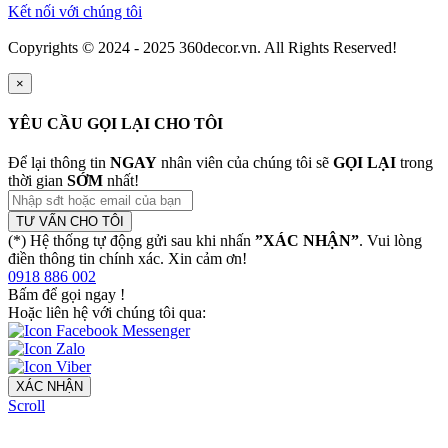
Kết nối với chúng tôi
Copyrights © 2024 - 2025 360decor.vn. All Rights Reserved!
×
YÊU CẦU GỌI LẠI CHO TÔI
Để lại thông tin
NGAY
nhân viên của chúng tôi sẽ
GỌI LẠI
trong
thời gian
SỚM
nhất!
TƯ VẤN CHO TÔI
(*) Hệ thống tự động gửi sau khi nhấn
”XÁC NHẬN”
. Vui lòng
điền thông tin chính xác. Xin cảm ơn!
0918 886 002
Bấm để gọi ngay
!
Hoặc liên hệ với chúng tôi qua:
XÁC NHẬN
Scroll