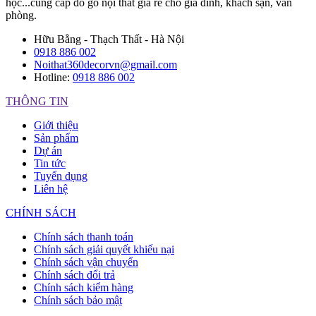
học...cung cấp đồ gỗ nội thất giá rẻ cho gia đình, khách sạn, văn
phòng.
Hữu Bằng - Thạch Thất - Hà Nội
0918 886 002
Noithat360decorvn@gmail.com
Hotline:
0918 886 002
THÔNG TIN
Giới thiệu
Sản phẩm
Dự án
Tin tức
Tuyển dụng
Liên hệ
CHÍNH SÁCH
Chính sách thanh toán
Chính sách giải quyết khiếu nại
Chính sách vận chuyển
Chính sách đổi trả
Chính sách kiểm hàng
Chính sách bảo mật