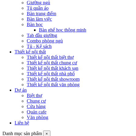
Giường ngủ
Tủ quần áo
Bàn trang điểm
Bàn làm việc
Bàn học
Bàn ghế học thông minh
Tab đầu giường
Combo phòng ngủ
Tủ - Kệ sách
Thiết kế nội thất
Thiết kế nội thất biệt thự
Thiết kế nội thất chung cư
Thiết kế nội thất khách sạn
Thiết kế nội thất nhà phố
Thiết kế nội thất showroom
Thiết kế nội thất văn phòng
Dự án
Biệt thự
Chung cư
Cửa hàng
Quán cafe
Văn phòng
Liên hệ
Danh mục sản phẩm
×