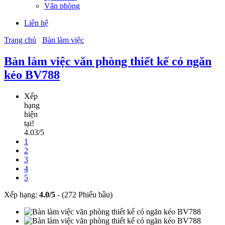
Văn phòng
Liên hệ
Trang chủ
Bàn làm việc
Bàn làm việc văn phòng thiết kế có ngăn
kéo BV788
Xếp
hạng
hiện
tại!
4.03/5
1
2
3
4
5
Xếp hạng:
4.0
/
5
-
(272 Phiếu bầu)