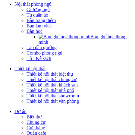
Nội thất phòng ngủ
Giường ngủ
Tủ quần áo
Bàn trang điểm
Bàn làm việc
Bàn học
Bàn ghế học thông
minh
Tab đầu giường
Combo phòng ngủ
Tủ - Kệ sách
Thiết kế nội thất
Thiết kế nội thất biệt thự
Thiết kế nội thất chung cư
Thiết kế nội thất khách sạn
Thiết kế nội thất nhà phố
Thiết kế nội thất showroom
Thiết kế nội thất văn phòng
Dự án
Biệt thự
Chung cư
Cửa hàng
Quán cafe