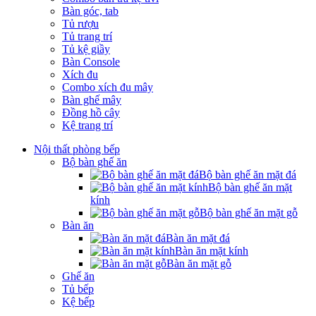
Bàn góc, tab
Tủ rượu
Tủ trang trí
Tủ kệ giầy
Bàn Console
Xích đu
Combo xích đu mây
Bàn ghế mây
Đồng hồ cây
Kệ trang trí
Nội thất phòng bếp
Bộ bàn ghế ăn
Bộ bàn ghế ăn mặt đá
Bộ bàn ghế ăn mặt
kính
Bộ bàn ghế ăn mặt gỗ
Bàn ăn
Bàn ăn mặt đá
Bàn ăn mặt kính
Bàn ăn mặt gỗ
Ghế ăn
Tủ bếp
Kệ bếp