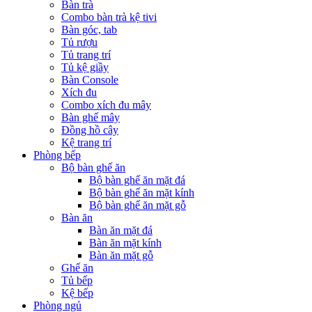
Bàn trà
Combo bàn trà kệ tivi
Bàn góc, tab
Tủ rượu
Tủ trang trí
Tủ kệ giầy
Bàn Console
Xích đu
Combo xích đu mây
Bàn ghế mây
Đồng hồ cây
Kệ trang trí
Phòng bếp
Bộ bàn ghế ăn
Bộ bàn ghế ăn mặt đá
Bộ bàn ghế ăn mặt kính
Bộ bàn ghế ăn mặt gỗ
Bàn ăn
Bàn ăn mặt đá
Bàn ăn mặt kính
Bàn ăn mặt gỗ
Ghế ăn
Tủ bếp
Kệ bếp
Phòng ngủ