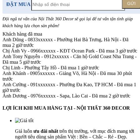
GỬI
ĐẶT MUA
Đội ngũ tư vấn của Nội Thất 360 Decor sẽ gọi lại để tư vấn tận tình giúp
khách hàng lựa chọn sản phẩm
!
Khách hàng đã mua
Anh Dũng - 0833xxxxxx
-
Phường Hai Bà Trưng, Hà Nội - Đã
mua 2 giờ trước
Chị Ánh Vy - 0966xxxxxx
-
KĐT Ocean Park - Đã mua 3 giờ trước
Anh Tony Nguyễn - 0912xxxxxx
-
Căn hộ Gold Coast Nha Trang -
Đã mua 5 giờ trước
Chị Linh
-
Phường Tây Hồ - Đã mua 1 giờ trước
Anh Khánh - 0905xxxxxx
-
Giảng Võ, Hà Nội - Đã mua 30 phút
trước
Anh Cường - 091xxxxxxx
-
Phường Đa Kao, TP HCM - Đã mua 1
giờ trước
Ánh Dương - 0976xxxxxx
-
Sapa, Lào Cai - Đã mua 2 giờ trước
LỢI ÍCH KHI MUA HÀNG TẠI - NỘI THẤT 360 DECOR
Giá luôn
ưu đãi nhất
trên thị trường, với mục đích mang tới
người tiêu dùng sản phẩm Việt : Bền – Chắc – Rẻ - Đẹp.