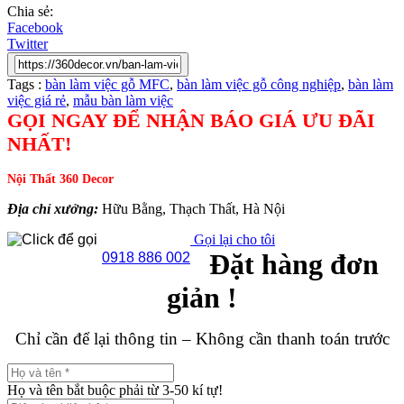
Chia sẻ:
Facebook
Twitter
Tags :
bàn làm việc gỗ MFC
,
bàn làm việc gỗ công nghiệp
,
bàn làm
việc giá rẻ
,
mẫu bàn làm việc
GỌI NGAY ĐỂ NHẬN BÁO GIÁ ƯU ĐÃI
NHẤT!
Nội Thất 360 Decor
Địa chỉ xưởng:
Hữu Bằng, Thạch Thất, Hà Nội
Gọi lại cho tôi
Đặt hàng đơn
0918 886 002
giản !
Chỉ cần để lại thông tin – Không cần thanh toán trước
Họ và tên bắt buộc phải từ 3-50 kí tự!