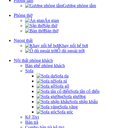
Phòng tắm
Gương phòng tắm
Phòng thờ
Án gian
Sập thờ
Bàn thờ
Ngoại thất
Khay nổi bể bơi
Ô dù ngoài trời
Nội thất phòng khách
Bàn ghế phòng khách
Sofa
Sofa da
Sofa nỉ
Sofa gỗ
Sofa tân cổ điển
Sofa giường
Sofa nhập khẩu
Sofa văng
Sofa góc
Kệ Tivi
Bàn trà
Combo bàn trà kệ tivi