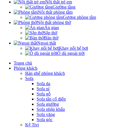
Nội thất trẻ em
Giường tầng
Nội thất phòng tắm
Gương phòng tắm
Nội thất phòng thờ
Án gian
Sập thờ
Bàn thờ
Ngoại thất
Khay nổi bể bơi
Ô dù ngoài trời
Trang chủ
Phòng khách
Bàn ghế phòng khách
Sofa
Sofa da
Sofa nỉ
Sofa gỗ
Sofa tân cổ điển
Sofa giường
Sofa nhập khẩu
Sofa văng
Sofa góc
Kệ Tivi