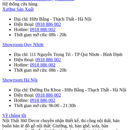
Hệ thống cửa hàng
Xưởng Sản Xuất
Địa chỉ
: Hữu Bằng - Thạch Thất - Hà Nội
Điện thoại
:
0918 886 002
Hotline
:
0918 886 002
Thời gian mở cửa
: 08h - 20h
Showroom Quy Nhơn
Địa chỉ
: 111 Nguyễn Trọng Trì - TP Qui Nhơn - Bình Định
Điện thoại
:
0918 886 002
Hotline
:
0918 886 002
Thời gian mở cửa
: 08h - 20h
Showroom Hà Nội
Địa chỉ
: Đường Đa Khoa - Hữu Bằng - Thạch Thất - Hà Nội
Điện thoại
:
0918 886 002
Hotline
:
0918 886 002
Thời gian mở cửa
: 9h:00 - 21:30h
Về chúng tôi
Nội Thất 360 Decor chuyên nhận thiết kế, thi công nội thất, bán
buôn bán lẻ đồ gỗ nội thất: Giường, tủ, bàn ghế, sofa, bàn