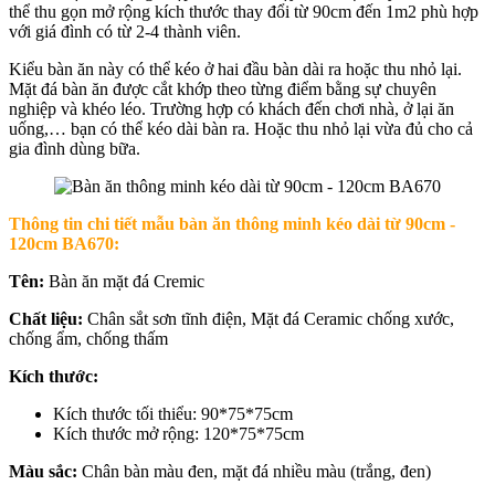
thể thu gọn mở rộng kích thước thay đổi từ 90cm đến 1m2 phù hợp
với giá đình có từ 2-4 thành viên.
Kiểu bàn ăn này có thể kéo ở hai đầu bàn dài ra hoặc thu nhỏ lại.
Mặt đá bàn ăn được cắt khớp theo từng điểm bằng sự chuyên
nghiệp và khéo léo. Trường hợp có khách đến chơi nhà, ở lại ăn
uống,… bạn có thể kéo dài bàn ra. Hoặc thu nhỏ lại vừa đủ cho cả
gia đình dùng bữa.
Thông tin chi tiết mẫu b
àn ăn thông minh kéo dài từ 90cm -
120cm BA670
:
Tên:
Bàn ăn mặt đá Cremic
Chất liệu:
Chân sắt sơn tĩnh điện, Mặt đá Ceramic chống xước,
chống ẩm, chống thấm
Kích thước:
Kích thước tối thiểu: 90*75*75cm
Kích thước mở rộng: 120*75*75cm
Màu sắc:
Chân bàn màu đen, mặt đá nhiều màu (trắng, đen)