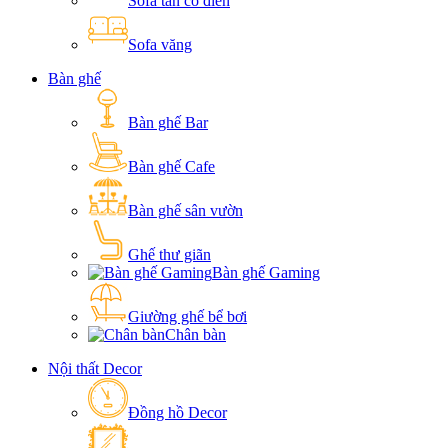
Sofa tân cổ điển
Sofa văng
Bàn ghế
Bàn ghế Bar
Bàn ghế Cafe
Bàn ghế sân vườn
Ghế thư giãn
Bàn ghế Gaming
Giường ghế bể bơi
Chân bàn
Nội thất Decor
Đồng hồ Decor