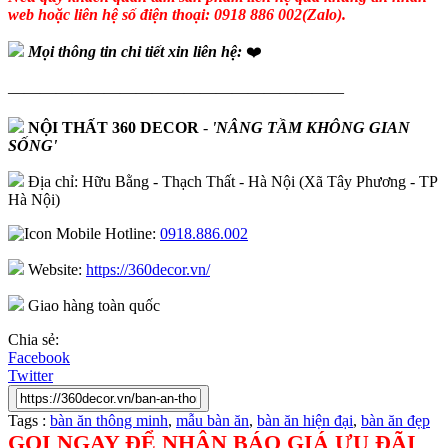
web hoặc liên hệ số điện thoại: 0918 886 002(Zalo).
Mọi thông tin chi tiết xin liên hệ:
❤️
—————————————————————
NỘI THẤT 360 DECOR
-
'NÂNG TẦM KHÔNG GIAN
SỐNG'
Địa chỉ: Hữu Bằng - Thạch Thất - Hà Nội (Xã Tây Phương - TP
Hà Nội)
Hotline:
0918.886.002
Website:
https://360decor.vn/
Giao hàng toàn quốc
Chia sẻ:
Facebook
Twitter
Tags :
bàn ăn thông minh
,
mẫu bàn ăn
,
bàn ăn hiện đại
,
bàn ăn đẹp
GỌI NGAY ĐỂ NHẬN BÁO GIÁ ƯU ĐÃI