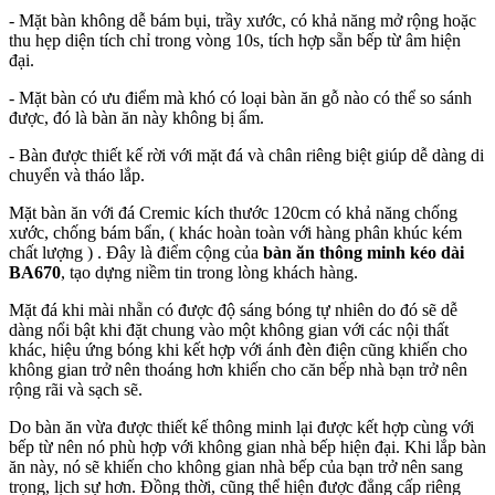
- Mặt bàn không dễ bám bụi, trầy xước, có khả năng mở rộng hoặc
thu hẹp diện tích chỉ trong vòng 10s, tích hợp sẵn bếp từ âm hiện
đại.
- Mặt bàn có ưu điểm mà khó có loại bàn ăn gỗ nào có thể so sánh
được, đó là bàn ăn này không bị ẩm.
- Bàn được thiết kế rời với mặt đá và chân riêng biệt giúp dễ dàng di
chuyển và tháo lắp.
Mặt bàn ăn với đá Cremic kích thước 120cm có khả năng chống
xước, chống bám bẩn, ( khác hoàn toàn với hàng phân khúc kém
chất lượng ) . Đây là điểm cộng của
bàn ăn thông minh kéo dài
BA670
, tạo dựng niềm tin trong lòng khách hàng.
Mặt đá khi mài nhẵn có được độ sáng bóng tự nhiên do đó sẽ dễ
dàng nổi bật khi đặt chung vào một không gian với các nội thất
khác, hiệu ứng bóng khi kết hợp với ánh đèn điện cũng khiến cho
không gian trở nên thoáng hơn khiến cho căn bếp nhà bạn trở nên
rộng rãi và sạch sẽ.
Do bàn ăn vừa được thiết kế thông minh lại được kết hợp cùng với
bếp từ nên nó phù hợp với không gian nhà bếp hiện đại. Khi lắp bàn
ăn này, nó sẽ khiến cho không gian nhà bếp của bạn trở nên sang
trọng, lịch sự hơn. Đồng thời, cũng thể hiện được đẳng cấp riêng