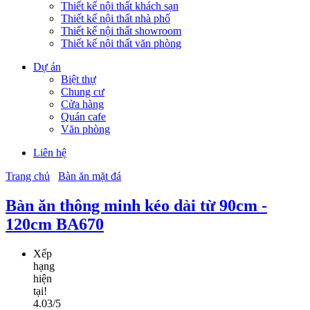
Thiết kế nội thất khách sạn
Thiết kế nội thất nhà phố
Thiết kế nội thất showroom
Thiết kế nội thất văn phòng
Dự án
Biệt thự
Chung cư
Cửa hàng
Quán cafe
Văn phòng
Liên hệ
Trang chủ
Bàn ăn mặt đá
Bàn ăn thông minh kéo dài từ 90cm -
120cm BA670
Xếp
hạng
hiện
tại!
4.03/5