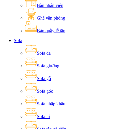
Bàn nhân viên
Ghế văn phòng
Bàn quầy lễ tân
Sofa
Sofa da
Sofa giường
Sofa gỗ
Sofa góc
Sofa nhập khẩu
Sofa nỉ