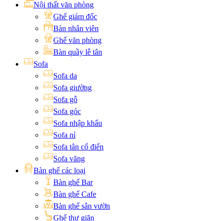
Nội thất văn phòng
Ghế giám đốc
Bàn nhân viên
Ghế văn phòng
Bàn quầy lễ tân
Sofa
Sofa da
Sofa giường
Sofa gỗ
Sofa góc
Sofa nhập khẩu
Sofa nỉ
Sofa tân cổ điển
Sofa văng
Bàn ghế các loại
Bàn ghế Bar
Bàn ghế Cafe
Bàn ghế sân vườn
Ghế thư giãn