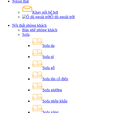
Ngoại thất
Khay nổi bể bơi
Ô dù ngoài trời
Nội thất phòng khách
Bàn ghế phòng khách
Sofa
Sofa da
Sofa nỉ
Sofa gỗ
Sofa tân cổ điển
Sofa giường
Sofa nhập khẩu
Sofa văng