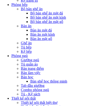
Kệ trang trí
Phòng bếp
Bộ bàn ghế ăn
Bộ bàn ghế ăn mặt đá
Bộ bàn ghế ăn mặt kính
Bộ bàn ghế ăn mặt gỗ
Bàn ăn
Bàn ăn mặt đá
Bàn ăn mặt kính
Bàn ăn mặt gỗ
Ghế ăn
Tủ bếp
Kệ bếp
Phòng ngủ
Giường ngủ
Tủ quần áo
Bàn trang điểm
Bàn làm việc
Bàn học
Bàn ghế học thông minh
Tab đầu giường
Combo phòng ngủ
Tủ - Kệ sách
Thiết kế nội thất
Thiết kế nội thất biệt thự