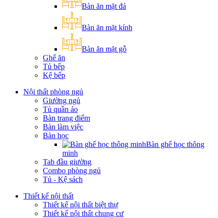
Bàn ăn mặt đá
Bàn ăn mặt kính
Bàn ăn mặt gỗ
Ghế ăn
Tủ bếp
Kệ bếp
Nội thất phòng ngủ
Giường ngủ
Tủ quần áo
Bàn trang điểm
Bàn làm việc
Bàn học
Bàn ghế học thông
minh
Tab đầu giường
Combo phòng ngủ
Tủ - Kệ sách
Thiết kế nội thất
Thiết kế nội thất biệt thự
Thiết kế nội thất chung cư