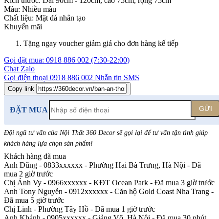
Kích thước:
Dài 90cm - 120cm, cao 75cm, rộng 75cm
Màu:
Nhiều màu
Chất liệu:
Mặt đá nhân tạo
Khuyến mãi
Tặng ngay voucher giảm giá cho đơn hàng kế tiếp
Gọi đặt mua:
0918 886 002
(7:30-22:00)
Chat Zalo
Gọi điện thoại
0918 886 002
Nhắn tin SMS
Copy link
GỬI
ĐẶT MUA
Đội ngũ tư vấn của Nội Thất 360 Decor sẽ gọi lại để tư vấn tận tình giúp
khách hàng lựa chọn sản phẩm
!
Khách hàng đã mua
Anh Dũng - 0833xxxxxx
-
Phường Hai Bà Trưng, Hà Nội - Đã
mua 2 giờ trước
Chị Ánh Vy - 0966xxxxxx
-
KĐT Ocean Park - Đã mua 3 giờ trước
Anh Tony Nguyễn - 0912xxxxxx
-
Căn hộ Gold Coast Nha Trang -
Đã mua 5 giờ trước
Chị Linh
-
Phường Tây Hồ - Đã mua 1 giờ trước
Anh Khánh - 0905xxxxxx
-
Giảng Võ, Hà Nội - Đã mua 30 phút