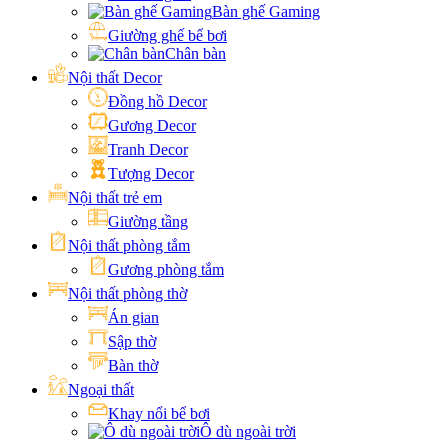
Bàn ghế Gaming
Giường ghế bể bơi
Chân bàn
Nội thất Decor
Đồng hồ Decor
Gương Decor
Tranh Decor
Tượng Decor
Nội thất trẻ em
Giường tầng
Nội thất phòng tắm
Gương phòng tắm
Nội thất phòng thờ
Án gian
Sập thờ
Bàn thờ
Ngoại thất
Khay nổi bể bơi
Ô dù ngoài trời