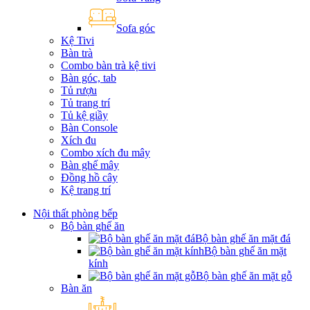
Sofa góc
Kệ Tivi
Bàn trà
Combo bàn trà kệ tivi
Bàn góc, tab
Tủ rượu
Tủ trang trí
Tủ kệ giầy
Bàn Console
Xích đu
Combo xích đu mây
Bàn ghế mây
Đồng hồ cây
Kệ trang trí
Nội thất phòng bếp
Bộ bàn ghế ăn
Bộ bàn ghế ăn mặt đá
Bộ bàn ghế ăn mặt
kính
Bộ bàn ghế ăn mặt gỗ
Bàn ăn