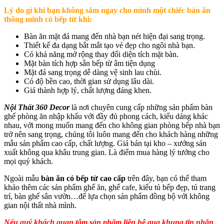
Lý do gì khi bạn không sắm ngay cho mình một chiếc bàn ăn
thông minh có bếp từ khi:
Bàn ăn mặt đá mang đến nhà bạn nét hiện đại sang trọng.
Thiết kế đa dạng bắt mắt tạo vẻ đẹp cho ngôi nhà bạn.
Có khả năng mở rộng thay đổi diện tích mặt bàn.
Mặt bàn tích hợp sẵn bếp từ âm tiện dụng
Mặt đá sang trọng dễ dàng vệ sinh lau chùi.
Có độ bền cao, thời gian sử dụng lâu dài.
Giá thành hợp lý, chất lượng đáng khen.
Nội Thất 360 Decor
là nơi chuyên cung cấp những sản phẩm bàn
ghế phòng ăn nhập khẩu với đầy đủ phong cách, kiểu dáng khác
nhau, với mong muốn mang đến cho không gian phòng bếp nhà bạn
trở nên sang trọng, chúng tôi luôn mang đến cho khách hàng những
mẫu sản phẩm cao cấp, chất lượng. Giá bán tại kho – xưởng sản
xuất không qua khâu trung gian. Là điểm mua hàng lý tưởng cho
mọi quý khách.
Ngoài mẫu
bàn ăn có bếp từ cao cấp
trên đây, bạn có thể tham
khảo thêm các sản phẩm ghế ăn, ghế cafe, kiểu tủ bếp đẹp, tủ trang
trí, bàn ghế sân vườn…để lựa chọn sản phẩm đồng bộ với không
gian nội thất nhà mình.
Nếu quý khách quan tâm sản phẩm liên hệ qua khung tin nhắn