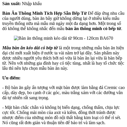
Sản xuất:
Nhập khẩu
Bàn Ăn Thông Minh Tích Hợp Sẵn Bếp Từ
Để đáp ứng nhu cầu
của người dùng, bàn ăn bây giờ không dừng lại ở nhiều kiểu mẫu
truyền thống nữa mà mẫu mã ngày một đa dạng hơn. Một trong số
đó không thể không nhắc đến mẫu
bàn ăn thông minh có bếp từ
.
Mẫu bàn ăn kéo dài có bếp từ
là một trong những mẫu bàn ăn hiện
đại chỉ mới xuất hiện ở nước ta vài năm trở lại đây. Sản phẩm này
được nhiều người yêu thích bởi nó vừa là bàn ăn lại vừa là bàn bếp
từ. Nên với những gia đình hay có tiệc tùng, nhất là hay tổ chức tiệc
lẩu thì nên lựa chọn mẫu bàn ăn này.
Ưu điểm:
- Bộ bàn ăn gây ấn tượng với mặt bàn được làm bằng đá Cremic cao
cấp, dày đẹp, bo cạnh ở các góc, màu trắng xám với các đường vân
đá tự nhiên rất sang trọng.
- Mặt bàn chắc chắn và không bị biến dạng, chống thấm, chịu lực
cực tốt. Chống mài mòn của axit và kiềm, đồng thời tránh được
nhược điểm của những món đồ nội thất bằng kim loại có thể rỉ sét.
Nó cũng rất đơn giản và thuận tiên để bảo trì và làm sạch.