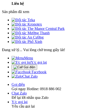
Liên hệ
Sản phẩm đã xem
Đang xử lý... Vui lòng chờ trong giây lát!
Menu
Y/c gọi lại
Gọi điện
Facebook
Chat Zalo
Gọi điện
Gọi ngay Hotline: 0918 886 002
Chat Zalo
Để lại lời nhắn qua Zalo
Y/c gọi lại
Yêu cầu gọi lại