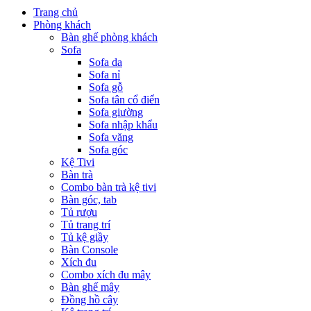
Trang chủ
Phòng khách
Bàn ghế phòng khách
Sofa
Sofa da
Sofa nỉ
Sofa gỗ
Sofa tân cổ điển
Sofa giường
Sofa nhập khẩu
Sofa văng
Sofa góc
Kệ Tivi
Bàn trà
Combo bàn trà kệ tivi
Bàn góc, tab
Tủ rượu
Tủ trang trí
Tủ kệ giầy
Bàn Console
Xích đu
Combo xích đu mây
Bàn ghế mây
Đồng hồ cây