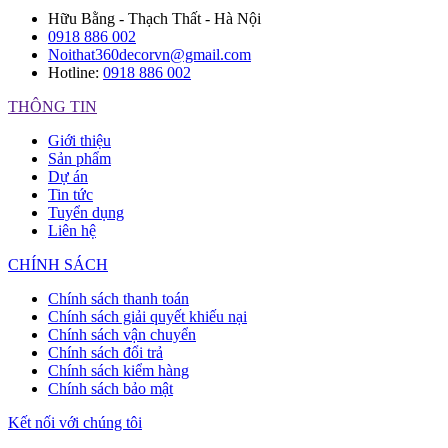
Hữu Bằng - Thạch Thất - Hà Nội
0918 886 002
Noithat360decorvn@gmail.com
Hotline:
0918 886 002
THÔNG TIN
Giới thiệu
Sản phẩm
Dự án
Tin tức
Tuyển dụng
Liên hệ
CHÍNH SÁCH
Chính sách thanh toán
Chính sách giải quyết khiếu nại
Chính sách vận chuyển
Chính sách đổi trả
Chính sách kiểm hàng
Chính sách bảo mật
Kết nối với chúng tôi