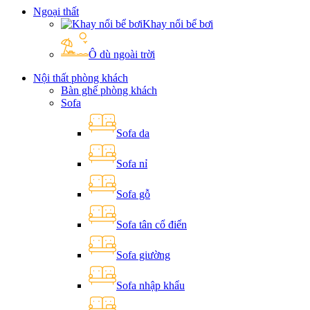
Ngoại thất
Khay nổi bể bơi
Ô dù ngoài trời
Nội thất phòng khách
Bàn ghế phòng khách
Sofa
Sofa da
Sofa nỉ
Sofa gỗ
Sofa tân cổ điển
Sofa giường
Sofa nhập khẩu