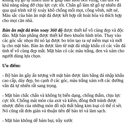
khả năng nâng đỡ chịu lực cực tốt. Chân gỗ làm từ gỗ tự nhiên đã
qua quá trình xử lý xoáy khô chống mối mọt, công vênh, nứt nẻ,
Màu sắc của bàn ăn mặt đá được kết hợp rất hoài hòa và thích hợp
cho mọi căn nhà.
Bàn ăn mặt đá tròn xoay 360 độ
được thiết kế vô cùng đẹp và độc
đáo. Mặt bàn phẳng được thiết kế theo khuôn hình tròn. Thay vào
các góc sắc nhọn thì nó lại được bo tròn tạo ra sự mềm mại và mới
lạ cho mặt bàn. Bàn ăn được làm từ mặt đá nhập khẩu có các vân đá
tinh tế vô cùng đẹp mắt. Mặt bàn có các màu trắng, đen và xám cho
người dùng lựa chọn.
Ưu điểm:
- Bộ bàn ăn gây ấn tượng với mặt bàn được làm bằng đá nhập khẩu
cao cấp, dày đẹp, bo cạnh ở các góc, màu trắng xám với các đường
vân đá tự nhiên rất sang trọng.
- Mặt bàn chắc chắn và không bị biến dạng, chống thấm, chịu lực
cực tốt. Chống mài mòn của axit và kiềm, đồng thời tránh được
nhược điểm của những món đồ nội thất bằng kim loại có thể rỉ sét.
Nó cũng rất đơn giản và thuận tiên để bảo trì và làm sạch.
- Mặt bàn không dễ bám bụi, trầy xước