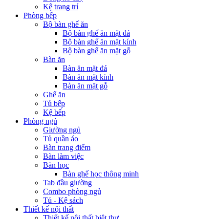
Kệ trang trí
Phòng bếp
Bộ bàn ghế ăn
Bộ bàn ghế ăn mặt đá
Bộ bàn ghế ăn mặt kính
Bộ bàn ghế ăn mặt gỗ
Bàn ăn
Bàn ăn mặt đá
Bàn ăn mặt kính
Bàn ăn mặt gỗ
Ghế ăn
Tủ bếp
Kệ bếp
Phòng ngủ
Giường ngủ
Tủ quần áo
Bàn trang điểm
Bàn làm việc
Bàn học
Bàn ghế học thông minh
Tab đầu giường
Combo phòng ngủ
Tủ - Kệ sách
Thiết kế nội thất
Thiết kế nội thất biệt thự