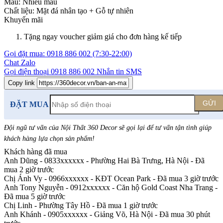
Màu:
Nhiều màu
Chất liệu:
Mặt đá nhân tạo +
Gỗ tự nhiên
Khuyến mãi
Tặng ngay voucher giảm giá cho đơn hàng kế tiếp
Gọi đặt mua:
0918 886 002
(7:30-22:00)
Chat Zalo
Gọi điện thoại
0918 886 002
Nhắn tin SMS
Copy link
GỬI
ĐẶT MUA
Đội ngũ tư vấn của Nội Thất 360 Decor sẽ gọi lại để tư vấn tận tình giúp
khách hàng lựa chọn sản phẩm
!
Khách hàng đã mua
Anh Dũng - 0833xxxxxx
-
Phường Hai Bà Trưng, Hà Nội - Đã
mua 2 giờ trước
Chị Ánh Vy - 0966xxxxxx
-
KĐT Ocean Park - Đã mua 3 giờ trước
Anh Tony Nguyễn - 0912xxxxxx
-
Căn hộ Gold Coast Nha Trang -
Đã mua 5 giờ trước
Chị Linh
-
Phường Tây Hồ - Đã mua 1 giờ trước
Anh Khánh - 0905xxxxxx
-
Giảng Võ, Hà Nội - Đã mua 30 phút