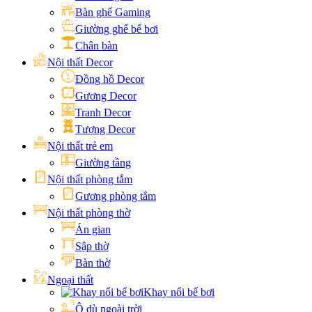
Bàn ghế Gaming
Giường ghế bể bơi
Chân bàn
Nội thất Decor
Đồng hồ Decor
Gương Decor
Tranh Decor
Tượng Decor
Nội thất trẻ em
Giường tầng
Nội thất phòng tắm
Gương phòng tắm
Nội thất phòng thờ
Án gian
Sập thờ
Bàn thờ
Ngoại thất
Khay nổi bể bơi
Ô dù ngoài trời