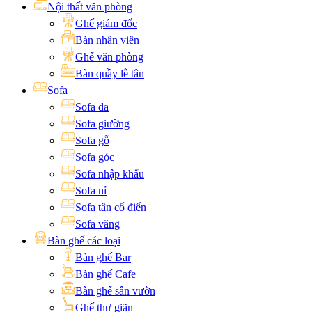
Nội thất văn phòng
Ghế giám đốc
Bàn nhân viên
Ghế văn phòng
Bàn quầy lễ tân
Sofa
Sofa da
Sofa giường
Sofa gỗ
Sofa góc
Sofa nhập khẩu
Sofa nỉ
Sofa tân cổ điển
Sofa văng
Bàn ghế các loại
Bàn ghế Bar
Bàn ghế Cafe
Bàn ghế sân vườn
Ghế thư giãn