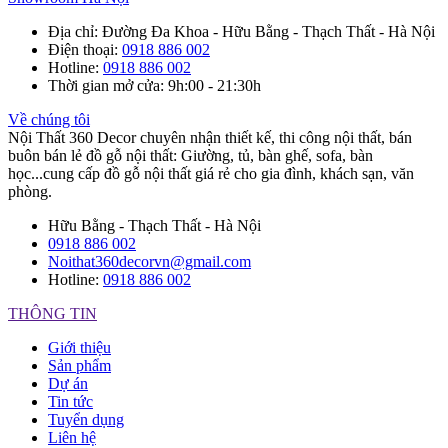
Địa chỉ
: Đường Đa Khoa - Hữu Bằng - Thạch Thất - Hà Nội
Điện thoại
:
0918 886 002
Hotline
:
0918 886 002
Thời gian mở cửa
: 9h:00 - 21:30h
Về chúng tôi
Nội Thất 360 Decor chuyên nhận thiết kế, thi công nội thất, bán
buôn bán lẻ đồ gỗ nội thất: Giường, tủ, bàn ghế, sofa, bàn
học...cung cấp đồ gỗ nội thất giá rẻ cho gia đình, khách sạn, văn
phòng.
Hữu Bằng - Thạch Thất - Hà Nội
0918 886 002
Noithat360decorvn@gmail.com
Hotline:
0918 886 002
THÔNG TIN
Giới thiệu
Sản phẩm
Dự án
Tin tức
Tuyển dụng
Liên hệ