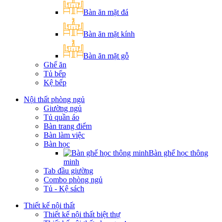
Bàn ăn mặt đá
Bàn ăn mặt kính
Bàn ăn mặt gỗ
Ghế ăn
Tủ bếp
Kệ bếp
Nội thất phòng ngủ
Giường ngủ
Tủ quần áo
Bàn trang điểm
Bàn làm việc
Bàn học
Bàn ghế học thông
minh
Tab đầu giường
Combo phòng ngủ
Tủ - Kệ sách
Thiết kế nội thất
Thiết kế nội thất biệt thự