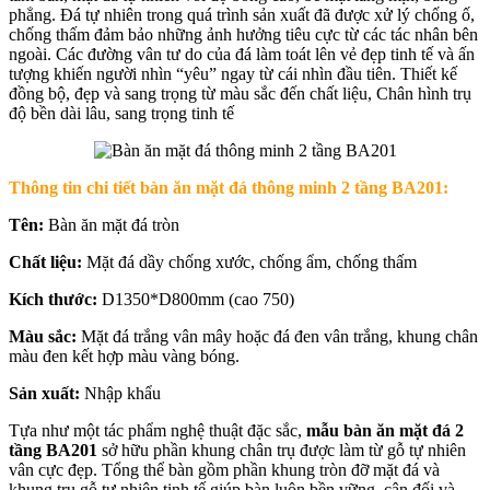
phẳng. Đá tự nhiên trong quá trình sản xuất đã được xử lý chống ố,
chống thấm đảm bảo những ảnh hưởng tiêu cực từ các tác nhân bên
ngoài. Các đường vân tư do của đá làm toát lên vẻ đẹp tinh tế và ấn
tượng khiến người nhìn “yêu” ngay từ cái nhìn đầu tiên. Thiết kế
đồng bộ, đẹp và sang trọng từ màu sắc đến chất liệu, Chân hình trụ
độ bền dài lâu, sang trọng tinh tế
Thông tin chi tiết
bàn ăn mặt đá thông minh 2 tầng BA201
:
Tên:
Bàn ăn mặt đá tròn
Chất liệu:
Mặt đá dầy chống xước, chống ẩm, chống thấm
Kích thước:
D1350*D800mm (cao 750)
Màu sắc:
Mặt đá trắng vân mây hoặc đá đen vân trắng, khung chân
màu đen kết hợp màu vàng bóng.
Sản xuất:
Nhập khẩu
Tựa như một tác phẩm nghệ thuật đặc sắc,
mẫu bàn ăn mặt đá 2
tầng BA201
sở hữu phần khung chân trụ được làm từ gỗ tự nhiên
vân cực đẹp. Tổng thể bàn gồm phần khung tròn đỡ mặt đá và
khung trụ gỗ tự nhiên tinh tế giúp bàn luôn bền vững, cân đối và