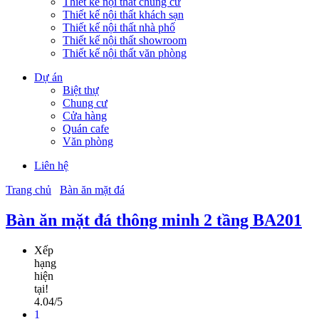
Thiết kế nội thất chung cư
Thiết kế nội thất khách sạn
Thiết kế nội thất nhà phố
Thiết kế nội thất showroom
Thiết kế nội thất văn phòng
Dự án
Biệt thự
Chung cư
Cửa hàng
Quán cafe
Văn phòng
Liên hệ
Trang chủ
Bàn ăn mặt đá
Bàn ăn mặt đá thông minh 2 tầng BA201
Xếp
hạng
hiện
tại!
4.04/5
1