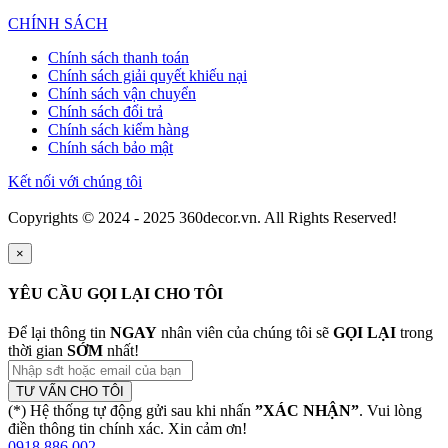
CHÍNH SÁCH
Chính sách thanh toán
Chính sách giải quyết khiếu nại
Chính sách vận chuyển
Chính sách đổi trả
Chính sách kiểm hàng
Chính sách bảo mật
Kết nối với chúng tôi
Copyrights © 2024 - 2025 360decor.vn. All Rights Reserved!
×
YÊU CẦU GỌI LẠI CHO TÔI
Để lại thông tin
NGAY
nhân viên của chúng tôi sẽ
GỌI LẠI
trong
thời gian
SỚM
nhất!
TƯ VẤN CHO TÔI
(*) Hệ thống tự động gửi sau khi nhấn
”XÁC NHẬN”
. Vui lòng
điền thông tin chính xác. Xin cảm ơn!
0918 886 002