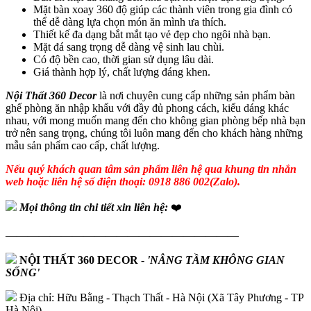
Mặt bàn xoay 360 độ giúp các thành viên trong gia đình có
thể dễ dàng lựa chọn món ăn mình ưa thích.
Thiết kế đa dạng bắt mắt tạo vẻ đẹp cho ngôi nhà bạn.
Mặt đá sang trọng dễ dàng vệ sinh lau chùi.
Có độ bền cao, thời gian sử dụng lâu dài.
Giá thành hợp lý, chất lượng đáng khen.
Nội Thất 360 Decor
là nơi chuyên cung cấp những sản phẩm bàn
ghế phòng ăn nhập khẩu với đầy đủ phong cách, kiểu dáng khác
nhau, với mong muốn mang đến cho không gian phòng bếp nhà bạn
trở nên sang trọng, chúng tôi luôn mang đến cho khách hàng những
mẫu sản phẩm cao cấp, chất lượng.
Nếu quý khách quan tâm sản phẩm liên hệ qua khung tin nhắn
web hoặc liên hệ số điện thoại: 0918 886 002(Zalo).
Mọi thông tin chi tiết xin liên hệ:
❤️
—————————————————————
NỘI THẤT 360 DECOR
-
'NÂNG TẦM KHÔNG GIAN
SỐNG'
Địa chỉ: Hữu Bằng - Thạch Thất - Hà Nội (Xã Tây Phương - TP
Hà Nội)