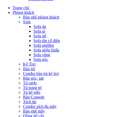
Trang chủ
Phòng khách
Bàn ghế phòng khách
Sofa
Sofa da
Sofa nỉ
Sofa gỗ
Sofa tân cổ điển
Sofa giường
Sofa nhập khẩu
Sofa văng
Sofa góc
Kệ Tivi
Bàn trà
Combo bàn trà kệ tivi
Bàn góc, tab
Tủ rượu
Tủ trang trí
Tủ kệ giầy
Bàn Console
Xích đu
Combo xích đu mây
Bàn ghế mây
Đồng hồ cây