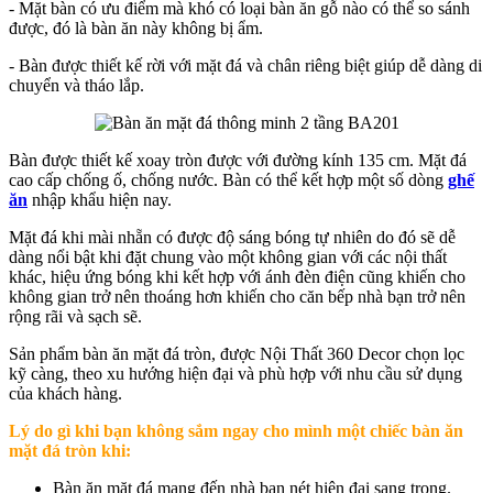
- Mặt bàn có ưu điểm mà khó có loại bàn ăn gỗ nào có thể so sánh
được, đó là bàn ăn này không bị ẩm.
- Bàn được thiết kế rời với mặt đá và chân riêng biệt giúp dễ dàng di
chuyển và tháo lắp.
Bàn được thiết kế xoay tròn được với đường kính 135 cm. Mặt đá
cao cấp chống ố, chống nước. Bàn có thể kết hợp một số dòng
ghế
ăn
nhập khẩu hiện nay.
Mặt đá khi mài nhẵn có được độ sáng bóng tự nhiên do đó sẽ dễ
dàng nổi bật khi đặt chung vào một không gian với các nội thất
khác, hiệu ứng bóng khi kết hợp với ánh đèn điện cũng khiến cho
không gian trở nên thoáng hơn khiến cho căn bếp nhà bạn trở nên
rộng rãi và sạch sẽ.
Sản phẩm bàn ăn mặt đá tròn, được Nội Thất 360 Decor chọn lọc
kỹ càng, theo xu hướng hiện đại và phù hợp với nhu cầu sử dụng
của khách hàng.
Lý do gì khi bạn không sắm ngay cho mình một chiếc bàn ăn
mặt đá tròn khi:
Bàn ăn mặt đá mang đến nhà bạn nét hiện đại sang trọng.