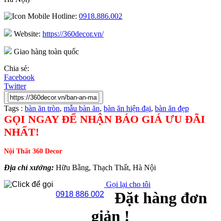
Hotline:
0918.886.002
Website:
https://360decor.vn/
Giao hàng toàn quốc
Chia sẻ:
Facebook
Twitter
Tags :
bàn ăn tròn
,
mẫu bàn ăn
,
bàn ăn hiện đại
,
bàn ăn đẹp
GỌI NGAY ĐỂ NHẬN BÁO GIÁ ƯU ĐÃI
NHẤT!
Nội Thất 360 Decor
Địa chỉ xưởng:
Hữu Bằng, Thạch Thất, Hà Nội
Gọi lại cho tôi
Đặt hàng đơn
0918 886 002
giản !