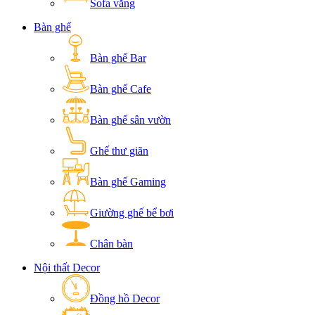
Sofa văng
Bàn ghế
Bàn ghế Bar
Bàn ghế Cafe
Bàn ghế sân vườn
Ghế thư giãn
Bàn ghế Gaming
Giường ghế bể bơi
Chân bàn
Nội thất Decor
Đồng hồ Decor