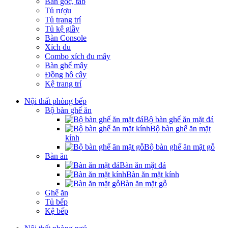
Bàn góc, tab
Tủ rượu
Tủ trang trí
Tủ kệ giầy
Bàn Console
Xích đu
Combo xích đu mây
Bàn ghế mây
Đồng hồ cây
Kệ trang trí
Nội thất phòng bếp
Bộ bàn ghế ăn
Bộ bàn ghế ăn mặt đá
Bộ bàn ghế ăn mặt
kính
Bộ bàn ghế ăn mặt gỗ
Bàn ăn
Bàn ăn mặt đá
Bàn ăn mặt kính
Bàn ăn mặt gỗ
Ghế ăn
Tủ bếp
Kệ bếp