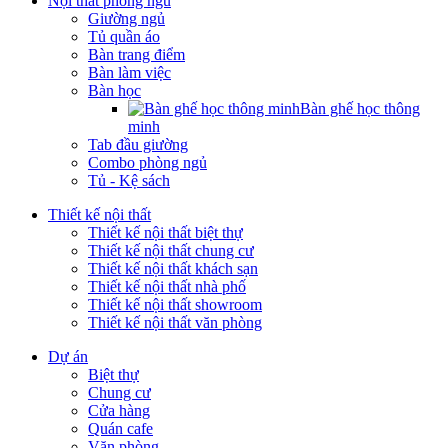
Nội thất phòng ngủ
Giường ngủ
Tủ quần áo
Bàn trang điểm
Bàn làm việc
Bàn học
Bàn ghế học thông
minh
Tab đầu giường
Combo phòng ngủ
Tủ - Kệ sách
Thiết kế nội thất
Thiết kế nội thất biệt thự
Thiết kế nội thất chung cư
Thiết kế nội thất khách sạn
Thiết kế nội thất nhà phố
Thiết kế nội thất showroom
Thiết kế nội thất văn phòng
Dự án
Biệt thự
Chung cư
Cửa hàng
Quán cafe
Văn phòng