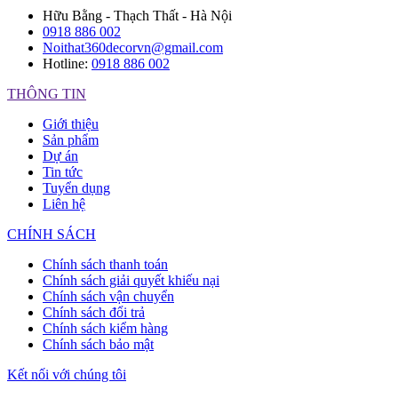
Hữu Bằng - Thạch Thất - Hà Nội
0918 886 002
Noithat360decorvn@gmail.com
Hotline:
0918 886 002
THÔNG TIN
Giới thiệu
Sản phẩm
Dự án
Tin tức
Tuyển dụng
Liên hệ
CHÍNH SÁCH
Chính sách thanh toán
Chính sách giải quyết khiếu nại
Chính sách vận chuyển
Chính sách đổi trả
Chính sách kiểm hàng
Chính sách bảo mật
Kết nối với chúng tôi