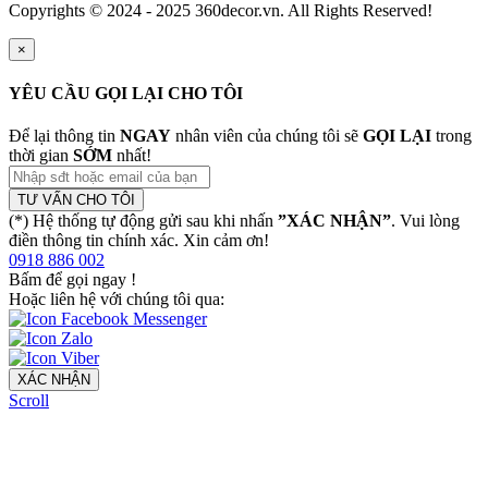
Copyrights © 2024 - 2025 360decor.vn. All Rights Reserved!
×
YÊU CẦU GỌI LẠI CHO TÔI
Để lại thông tin
NGAY
nhân viên của chúng tôi sẽ
GỌI LẠI
trong
thời gian
SỚM
nhất!
TƯ VẤN CHO TÔI
(*) Hệ thống tự động gửi sau khi nhấn
”XÁC NHẬN”
. Vui lòng
điền thông tin chính xác. Xin cảm ơn!
0918 886 002
Bấm để gọi ngay
!
Hoặc liên hệ với chúng tôi qua:
XÁC NHẬN
Scroll