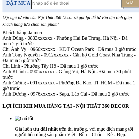
GỬI
ĐẶT MUA
Đội ngũ tư vấn của Nội Thất 360 Decor sẽ gọi lại để tư vấn tận tình giúp
khách hàng lựa chọn sản phẩm
!
Khách hàng đã mua
Anh Dũng - 0833xxxxxx
-
Phường Hai Bà Trưng, Hà Nội - Đã
mua 2 giờ trước
Chị Ánh Vy - 0966xxxxxx
-
KĐT Ocean Park - Đã mua 3 giờ trước
Anh Tony Nguyễn - 0912xxxxxx
-
Căn hộ Gold Coast Nha Trang -
Đã mua 5 giờ trước
Chị Linh
-
Phường Tây Hồ - Đã mua 1 giờ trước
Anh Khánh - 0905xxxxxx
-
Giảng Võ, Hà Nội - Đã mua 30 phút
trước
Anh Cường - 091xxxxxxx
-
Phường Đa Kao, TP HCM - Đã mua 1
giờ trước
Ánh Dương - 0976xxxxxx
-
Sapa, Lào Cai - Đã mua 2 giờ trước
LỢI ÍCH KHI MUA HÀNG TẠI - NỘI THẤT 360 DECOR
Giá luôn
ưu đãi nhất
trên thị trường, với mục đích mang tới
người tiêu dùng sản phẩm Việt : Bền – Chắc – Rẻ - Đẹp.