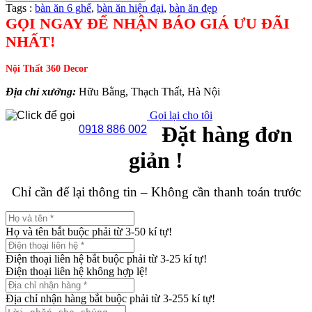
Tags :
bàn ăn 6 ghế
,
bàn ăn hiện đại
,
bàn ăn đẹp
GỌI NGAY ĐỂ NHẬN BÁO GIÁ ƯU ĐÃI
NHẤT!
Nội Thất 360 Decor
Địa chỉ xưởng:
Hữu Bằng, Thạch Thất, Hà Nội
Gọi lại cho tôi
Đặt hàng đơn
0918 886 002
giản !
Chỉ cần để lại thông tin – Không cần thanh toán trước
Họ và tên bắt buộc phải từ 3-50 kí tự!
Điện thoại liên hệ bắt buộc phải từ 3-25 kí tự!
Điện thoại liên hệ không hợp lệ!
Địa chỉ nhận hàng bắt buộc phải từ 3-255 kí tự!