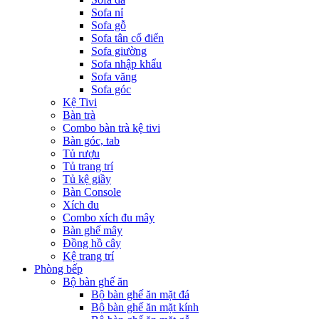
Sofa nỉ
Sofa gỗ
Sofa tân cổ điển
Sofa giường
Sofa nhập khẩu
Sofa văng
Sofa góc
Kệ Tivi
Bàn trà
Combo bàn trà kệ tivi
Bàn góc, tab
Tủ rượu
Tủ trang trí
Tủ kệ giầy
Bàn Console
Xích đu
Combo xích đu mây
Bàn ghế mây
Đồng hồ cây
Kệ trang trí
Phòng bếp
Bộ bàn ghế ăn
Bộ bàn ghế ăn mặt đá
Bộ bàn ghế ăn mặt kính