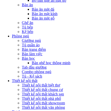
Bộ bàn ghế ăn mặt gỗ
Bàn ăn
Bàn ăn mặt đá
Bàn ăn mặt kính
Bàn ăn mặt gỗ
Ghế ăn
Tủ bếp
Kệ bếp
Phòng ngủ
Giường ngủ
Tủ quần áo
Bàn trang điểm
Bàn làm việc
Bàn học
Bàn ghế học thông minh
Tab đầu giường
Combo phòng ngủ
Tủ - Kệ sách
Thiết kế nội thất
Thiết kế nội thất biệt thự
Thiết kế nội thất chung cư
Thiết kế nội thất khách sạn
Thiết kế nội thất nhà phố
Thiết kế nội thất showroom
Thiết kế nội thất văn phòng