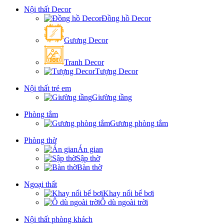
Nội thất Decor
Đồng hồ Decor
Gương Decor
Tranh Decor
Tượng Decor
Nội thất trẻ em
Giường tầng
Phòng tắm
Gương phòng tắm
Phòng thờ
Án gian
Sập thờ
Bàn thờ
Ngoại thất
Khay nổi bể bơi
Ô dù ngoài trời
Nội thất phòng khách