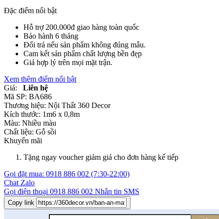
Đặc điểm nổi bật
Hỗ trợ 200.000đ giao hàng toàn quốc
Bảo hành 6 tháng
Đổi trả nếu sản phẩm không đúng mẫu.
Cam kết sản phẩm chất lượng bền đẹp
Giá hợp lý trên mọi mặt trận.
Xem thêm điểm nổi bật
Giá:
Liên hệ
Mã SP:
BA686
Thương hiệu:
Nội Thất 360 Decor
Kích thước:
1m6 x 0,8m
Màu:
Nhiều màu
Chất liệu:
Gỗ sồi
Khuyến mãi
Tặng ngay voucher giảm giá cho đơn hàng kế tiếp
Gọi đặt mua:
0918 886 002
(7:30-22:00)
Chat Zalo
Gọi điện thoại
0918 886 002
Nhắn tin SMS
Copy link