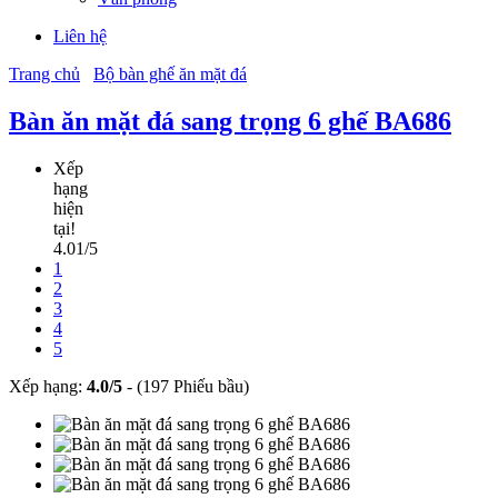
Liên hệ
Trang chủ
Bộ bàn ghế ăn mặt đá
Bàn ăn mặt đá sang trọng 6 ghế BA686
Xếp
hạng
hiện
tại!
4.01/5
1
2
3
4
5
Xếp hạng:
4.0
/
5
-
(197 Phiếu bầu)