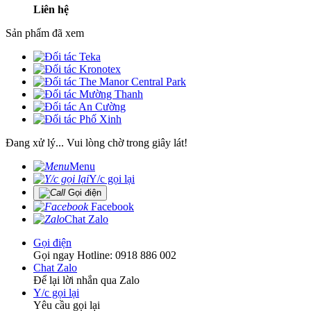
Liên hệ
Sản phẩm đã xem
Đang xử lý... Vui lòng chờ trong giây lát!
Menu
Y/c gọi lại
Gọi điện
Facebook
Chat Zalo
Gọi điện
Gọi ngay Hotline: 0918 886 002
Chat Zalo
Để lại lời nhắn qua Zalo
Y/c gọi lại
Yêu cầu gọi lại