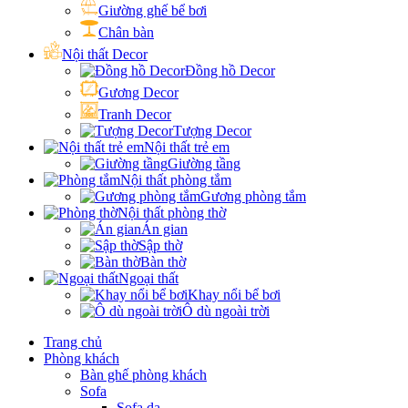
Giường ghế bể bơi
Chân bàn
Nội thất Decor
Đồng hồ Decor
Gương Decor
Tranh Decor
Tượng Decor
Nội thất trẻ em
Giường tầng
Nội thất phòng tắm
Gương phòng tắm
Nội thất phòng thờ
Án gian
Sập thờ
Bàn thờ
Ngoại thất
Khay nổi bể bơi
Ô dù ngoài trời
Trang chủ
Phòng khách
Bàn ghế phòng khách
Sofa
Sofa da