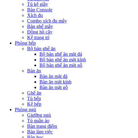
Tủ kệ giầy
Bàn Console
Xích đu
Combo xích đu mây
Bàn ghế mây
Đồng hồ cây
Kệ trang trí
Phòng bếp
Bộ bàn ghế ăn
Bộ bàn ghế ăn mặt đá
Bộ bàn ghế ăn mặt kính
Bộ bàn ghế ăn mặt gỗ
Bàn ăn
Bàn ăn mặt đá
Bàn ăn mặt kính
Bàn ăn mặt gỗ
Ghế ăn
Tủ bếp
Kệ bếp
Phòng ngủ
Giường ngủ
Tủ quần áo
Bàn trang điểm
Bàn làm việc
Bàn học