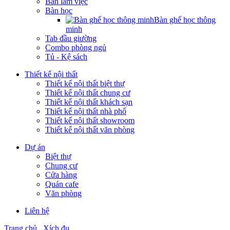
Bàn làm việc
Bàn học
Bàn ghế học thông
minh
Tab đầu giường
Combo phòng ngủ
Tủ - Kệ sách
Thiết kế nội thất
Thiết kế nội thất biệt thự
Thiết kế nội thất chung cư
Thiết kế nội thất khách sạn
Thiết kế nội thất nhà phố
Thiết kế nội thất showroom
Thiết kế nội thất văn phòng
Dự án
Biệt thự
Chung cư
Cửa hàng
Quán cafe
Văn phòng
Liên hệ
Trang chủ
Xích đu