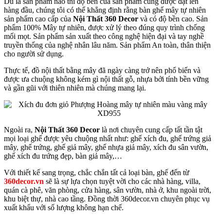
Dù là sản phẩm nào thì độ bền của sản phẩm cũng được đặt lên
hàng đầu, chúng tôi có thể khẳng định rằng bàn ghế mây tự nhiên
sản phẩm cao cấp của
Nội Thất 360 Decor
và có độ bền cao. Sản
phẩm 100% Mây tự nhiên, được xử lý theo đúng quy trình chống
mối mọt. Sản phẩm sản xuất theo công nghệ hiện đại và tay nghề
truyền thống của nghệ nhân lâu năm. Sản phẩm An toàn, thân thiện
cho người sử dụng.
Thực tế, đồ nội thất bằng mây đã ngày càng trở nên phổ biến và
được ưa chuộng không kém gì nội thất gỗ, nhựa bởi tính bền vững
và gần gũi với thiên nhiên mà chúng mang lại.
Ngoài ra,
Nội Thất 360 Decor
là nơi chuyên cung cấp tất tần tật
mọi loại ghế được yêu chuộng nhất như: ghế xích đu, ghế trứng giả
mây, ghế trứng, ghế giả mây, ghế nhựa giả mây, xích đu sân vườn,
ghế xích đu trứng đẹp, bàn giả mây,…
Với thiết kế sang trọng, chắc chắn tất cả loại bàn, ghế đến từ
360decor.vn
sẽ là sự lựa chọn tuyệt vời cho các nhà hàng, villa,
quán cà phê, văn phòng, cửa hàng, sân vườn, nhà ở, khu ngoài trời,
khu biệt thự, nhà cao tầng. Đồng thời 360decor.vn chuyên phục vụ
xuất khẩu với số lượng không hạn chế.