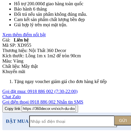
Hỗ trợ 200.000đ giao hàng toàn quốc
Bảo hành 6 tháng
Đổi trả nếu sản phẩm không đúng mẫu.
Cam kết sản phẩm chất lượng bền đẹp
Giá hợp lý trên mọi mặt trận.
Xem thêm điểm nổi bật
Giá:
Liên hệ
Mã SP:
XD955
Thương hiệu:
Nội Thất 360 Decor
Kích thước:
Lồng 1m x 1m2 đế tròn 90cm
Màu:
Vàng
Chất liệu:
Mây thật
Khuyến mãi
Tặng ngay voucher giảm giá cho đơn hàng kế tiếp
Gọi đặt mua:
0918 886 002
(7:30-22:00)
Chat Zalo
Gọi điện thoại
0918 886 002
Nhắn tin SMS
Copy link
GỬI
ĐẶT MUA