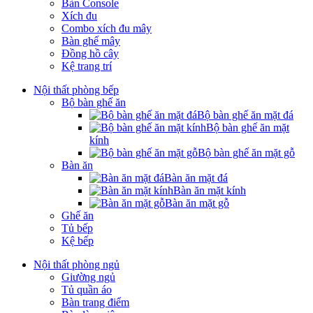
Bàn Console
Xích đu
Combo xích đu mây
Bàn ghế mây
Đồng hồ cây
Kệ trang trí
Nội thất phòng bếp
Bộ bàn ghế ăn
Bộ bàn ghế ăn mặt đá
Bộ bàn ghế ăn mặt
kính
Bộ bàn ghế ăn mặt gỗ
Bàn ăn
Bàn ăn mặt đá
Bàn ăn mặt kính
Bàn ăn mặt gỗ
Ghế ăn
Tủ bếp
Kệ bếp
Nội thất phòng ngủ
Giường ngủ
Tủ quần áo
Bàn trang điểm