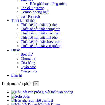
Bàn ghế học thông minh
Tab đầu giường
Combo phòng ngủ
Tủ - Kệ sách
Thiết kế nội thất
Thiết kế nội thất biệt thự
Thiết kế nội thất chung cư
Thiết kế nội thất khách sạn
Thiết kế nội thất nhà phố
Thiết kế nội thất showroom
Thiết kế nội thất văn phòng
Dự án
Biệt thự
Chung cư
Cửa hàng
Quán cafe
Văn phòng
Liên hệ
Danh mục sản phẩm
×
Nội thất văn phòng
Sofa
Bàn ghế các loại
Nội thất Decor