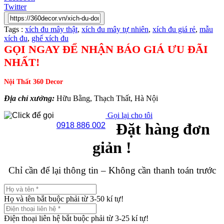
Twitter
Tags :
xích đu mây thật
,
xích đu mây tự nhiên
,
xích đu giá rẻ
,
mẫu
xích đu
,
ghế xích đu
GỌI NGAY ĐỂ NHẬN BÁO GIÁ ƯU ĐÃI
NHẤT!
Nội Thất 360 Decor
Địa chỉ xưởng:
Hữu Bằng, Thạch Thất, Hà Nội
Gọi lại cho tôi
Đặt hàng đơn
0918 886 002
giản !
Chỉ cần để lại thông tin – Không cần thanh toán trước
Họ và tên bắt buộc phải từ 3-50 kí tự!
Điện thoại liên hệ bắt buộc phải từ 3-25 kí tự!