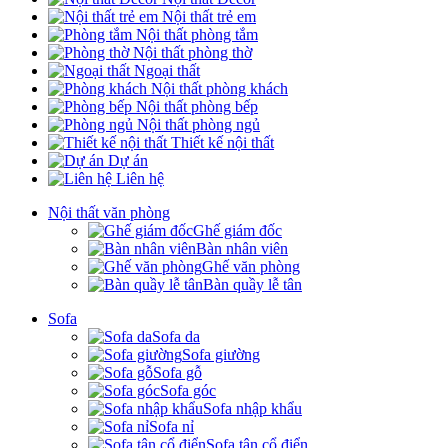
Nội thất trẻ em
Nội thất phòng tắm
Nội thất phòng thờ
Ngoại thất
Nội thất phòng khách
Nội thất phòng bếp
Nội thất phòng ngủ
Thiết kế nội thất
Dự án
Liên hệ
Nội thất văn phòng
Ghế giám đốc
Bàn nhân viên
Ghế văn phòng
Bàn quầy lễ tân
Sofa
Sofa da
Sofa giường
Sofa gỗ
Sofa góc
Sofa nhập khẩu
Sofa nỉ
Sofa tân cổ điển