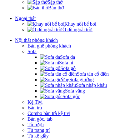
Sập thờ
Bàn thờ
Ngoại thất
Khay nổi bể bơi
Ô dù ngoài trời
Nội thất phòng khách
Bàn ghế phòng khách
Sofa
Sofa da
Sofa nỉ
Sofa gỗ
Sofa tân cổ điển
Sofa giường
Sofa nhập khẩu
Sofa văng
Sofa góc
Kệ Tivi
Bàn trà
Combo bàn trà kệ tivi
Bàn góc, tab
Tủ rượu
Tủ trang trí
Tủ kệ giầy