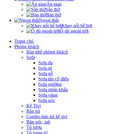
Án gian
Sập thờ
Bàn thờ
Ngoại thất
Khay nổi bể bơi
Ô dù ngoài trời
Trang chủ
Phòng khách
Bàn ghế phòng khách
Sofa
Sofa da
Sofa nỉ
Sofa gỗ
Sofa tân cổ điển
Sofa giường
Sofa nhập khẩu
Sofa văng
Sofa góc
Kệ Tivi
Bàn trà
Combo bàn trà kệ tivi
Bàn góc, tab
Tủ rượu
Tủ trang trí