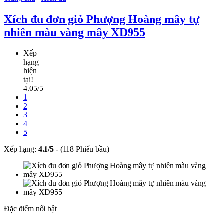
Xích đu đơn giỏ Phượng Hoàng mây tự
nhiên màu vàng mây XD955
Xếp
hạng
hiện
tại!
4.05/5
1
2
3
4
5
Xếp hạng:
4.1
/
5
-
(118 Phiếu bầu)
Đặc điểm nổi bật