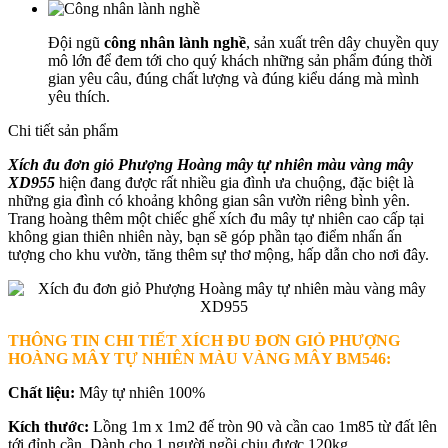
Đội ngũ
công nhân lành nghề
, sản xuất trên dây chuyền quy
mô lớn để đem tới cho quý khách những sản phẩm đúng thời
gian yêu câu, đúng chất lượng và đúng kiểu dáng mà mình
yêu thích.
Chi tiết sản phẩm
Xích đu đơn giỏ Phượng Hoàng mây tự nhiên màu vàng mây
XD955
hiện đang được rất nhiều gia đình ưa chuộng, đặc biệt là
những gia đình có khoảng không gian sân vườn riêng bình yên.
Trang hoàng thêm một chiếc ghế xích đu mây tự nhiên cao cấp tại
không gian thiên nhiên này, bạn sẽ góp phần tạo điểm nhấn ấn
tượng cho khu vườn, tăng thêm sự thơ mộng, hấp dẫn cho nơi đây.
THÔNG TIN CHI TIẾT XÍCH ĐU ĐƠN GIỎ PHƯỢNG
HOÀNG MÂY TỰ NHIÊN MÀU VÀNG MÂY BM546
:
Chất liệu:
Mây tự nhiên 100%
Kích thước:
Lồng 1m x 1m2 đế tròn 90 và cần cao 1m85 từ đất lên
tới đỉnh cần. Dành cho 1 người ngồi chịu được 120kg