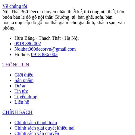
Về chúng tôi
Nội Thất 360 Decor chuyên nhận thiết kế, thi công nội thất, bán
buôn bán lẻ đồ gỗ nội thất: Giường, tủ, bàn ghế, sofa, bàn
học...cung cấp đồ gỗ nội thất giá rẻ cho gia đình, khách sạn, văn
phòng.
Hữu Bằng - Thạch Thất - Hà Nội
0918 886 002
Noithat360decorvn@gmail.com
Hotline:
0918 886 002
THÔNG TIN
Giới thiệu
Sản phẩm
Dự án
Tin tức
Tuyển dụng
Liên hệ
CHÍNH SÁCH
Chính sách thanh toán
Chính sách giải quyết khiếu nại
Chính sách vận chuyển