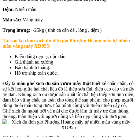
Đệm:
Nhiều màu
Màu sắc:
Vàng mây
Trọng lượng:
~25kg ( tính cả cần đế , lồng , đệm )
Tại sao lại chọn x
ích đu đơn giỏ Phượng Hoàng mây tự nhiên
màu vàng mây XD955:
Kiểu dáng đẹp lạ, độc đáo.
Giá thành tại xưởng
Bảo hành 6 tháng.
Hỗ trợ ship toàn quốc.
Đây là
mẫu ghế xích đu sân vườn mây thật
thiết kế chắc chắn, có
sự kết hợp giữa hai chất liệu đó là thép sơn tĩnh điện cao cấp và mây
tre đan. Khung xích đu được sản xuất từ chất liệu thép sơn tĩnh điện,
đảm bảo vững chắc an toàn cho tổng thể sản phẩm, cho phép người
dùng thoải mái đong đưa, hòa mình cùng với thiên nhiên cây cỏ.
Ghế xích đu ngoài trời và mái che được làm từ mây tre đan thông
thoáng, thân thiện với người dùng và bền đẹp cùng với thời gian.