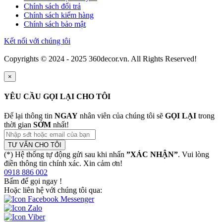
Chính sách đổi trả
Chính sách kiểm hàng
Chính sách bảo mật
Kết nối với chúng tôi
Copyrights © 2024 - 2025 360decor.vn. All Rights Reserved!
×
YÊU CẦU GỌI LẠI CHO TÔI
Để lại thông tin
NGAY
nhân viên của chúng tôi sẽ
GỌI LẠI
trong
thời gian
SỚM
nhất!
TƯ VẤN CHO TÔI
(*) Hệ thống tự động gửi sau khi nhấn
”XÁC NHẬN”
. Vui lòng
điền thông tin chính xác. Xin cảm ơn!
0918 886 002
Bấm để gọi ngay
!
Hoặc liên hệ với chúng tôi qua: