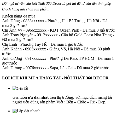
Đội ngũ tư vấn của Nội Thất 360 Decor sẽ gọi lại để tư vấn tận tình giúp
khách hàng lựa chọn sản phẩm
!
Khách hàng đã mua
Anh Dũng - 0833xxxxxx
-
Phường Hai Bà Trưng, Hà Nội - Đã
mua 2 giờ trước
Chị Ánh Vy - 0966xxxxxx
-
KĐT Ocean Park - Đã mua 3 giờ trước
Anh Tony Nguyễn - 0912xxxxxx
-
Căn hộ Gold Coast Nha Trang -
Đã mua 5 giờ trước
Chị Linh
-
Phường Tây Hồ - Đã mua 1 giờ trước
Anh Khánh - 0905xxxxxx
-
Giảng Võ, Hà Nội - Đã mua 30 phút
trước
Anh Cường - 091xxxxxxx
-
Phường Đa Kao, TP HCM - Đã mua 1
giờ trước
Ánh Dương - 0976xxxxxx
-
Sapa, Lào Cai - Đã mua 2 giờ trước
LỢI ÍCH KHI MUA HÀNG TẠI - NỘI THẤT 360 DECOR
Giá luôn
ưu đãi nhất
trên thị trường, với mục đích mang tới
người tiêu dùng sản phẩm Việt : Bền – Chắc – Rẻ - Đẹp.