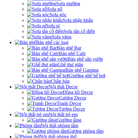
Sofa giường
Sofa gỗ
Sofa góc
Sofa nhập khẩu
Sofa nỉ
Sofa tân cổ điển
Sofa văng
Bàn ghế các loại
Bàn ghế Bar
Bàn ghế Cafe
Bàn ghế sân vườn
Ghế thư giãn
Bàn ghế Gaming
Giường ghế bể bơi
Chân bàn
Nội thất Decor
Đồng hồ Decor
Gương Decor
Tranh Decor
Tượng Decor
Nội thất trẻ em
Giường tầng
Nội thất phòng tắm
Gương phòng tắm
Nội thất phòng thờ