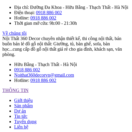
Địa chỉ
: Đường Đa Khoa - Hữu Bằng - Thạch Thất - Hà Nội
Điện thoại
:
0918 886 002
Hotline
:
0918 886 002
Thời gian mở cửa
: 9h:00 - 21:30h
Về chúng tôi
Nội Thất 360 Decor chuyên nhận thiết kế, thi công nội thất, bán
buôn bán lẻ đồ gỗ nội thất: Giường, tủ, bàn ghế, sofa, bàn
học...cung cấp đồ gỗ nội thất giá rẻ cho gia đình, khách sạn, văn
phòng.
Hữu Bằng - Thạch Thất - Hà Nội
0918 886 002
Noithat360decorvn@gmail.com
Hotline:
0918 886 002
THÔNG TIN
Giới thiệu
Sản phẩm
Dự án
Tin tức
Tuyển dụng
Liên hệ