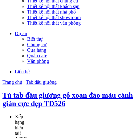
Thiết kế nội thất chung cư
Thiết kế nội thất khách sạn
Thiết kế nội thất nhà phố
Thiết kế nội thất showroom
Thiết kế nội thất văn phòng
Dự án
Biệt thự
Chung cư
Cửa hàng
Quán cafe
Văn phòng
Liên hệ
Trang chủ
Tab đầu giường
Tủ tab đầu giường gỗ xoan đào màu cánh
gián cực đẹp TD526
Xếp
hạng
hiện
tại!