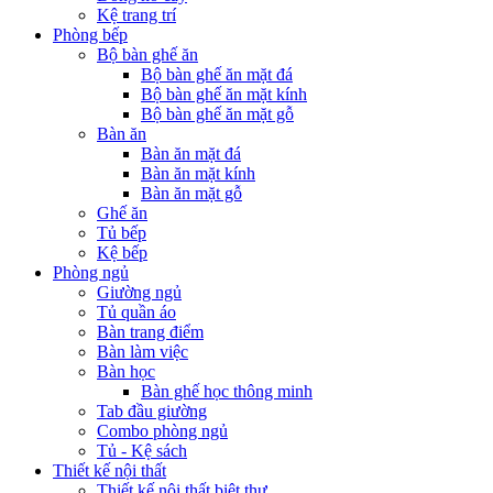
Kệ trang trí
Phòng bếp
Bộ bàn ghế ăn
Bộ bàn ghế ăn mặt đá
Bộ bàn ghế ăn mặt kính
Bộ bàn ghế ăn mặt gỗ
Bàn ăn
Bàn ăn mặt đá
Bàn ăn mặt kính
Bàn ăn mặt gỗ
Ghế ăn
Tủ bếp
Kệ bếp
Phòng ngủ
Giường ngủ
Tủ quần áo
Bàn trang điểm
Bàn làm việc
Bàn học
Bàn ghế học thông minh
Tab đầu giường
Combo phòng ngủ
Tủ - Kệ sách
Thiết kế nội thất
Thiết kế nội thất biệt thự