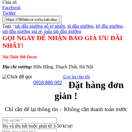
Chia sẻ:
Facebook
Twitter
Tags :
tab đầu giường gỗ tự nhiên
,
tủ đầu giường
,
kệ đầu giường
,
tab đầu giường giá rẻ
,
mẫu tab đầu giường
GỌI NGAY ĐỂ NHẬN BÁO GIÁ ƯU ĐÃI
NHẤT!
Nội Thất 360 Decor
Địa chỉ xưởng:
Hữu Bằng, Thạch Thất, Hà Nội
Gọi lại cho tôi
Đặt hàng đơn
0918 886 002
giản !
Chỉ cần để lại thông tin – Không cần thanh toán trước
Họ và tên bắt buộc phải từ 3-50 kí tự!