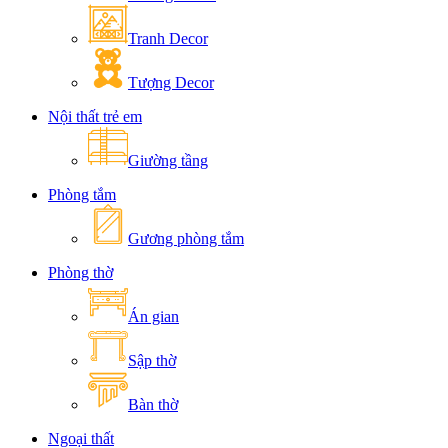
Tranh Decor
Tượng Decor
Nội thất trẻ em
Giường tầng
Phòng tắm
Gương phòng tắm
Phòng thờ
Án gian
Sập thờ
Bàn thờ
Ngoại thất