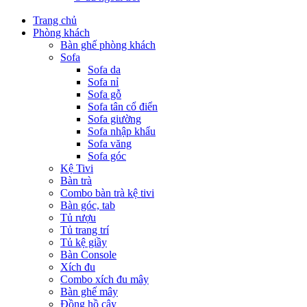
Trang chủ
Phòng khách
Bàn ghế phòng khách
Sofa
Sofa da
Sofa nỉ
Sofa gỗ
Sofa tân cổ điển
Sofa giường
Sofa nhập khẩu
Sofa văng
Sofa góc
Kệ Tivi
Bàn trà
Combo bàn trà kệ tivi
Bàn góc, tab
Tủ rượu
Tủ trang trí
Tủ kệ giầy
Bàn Console
Xích đu
Combo xích đu mây
Bàn ghế mây
Đồng hồ cây