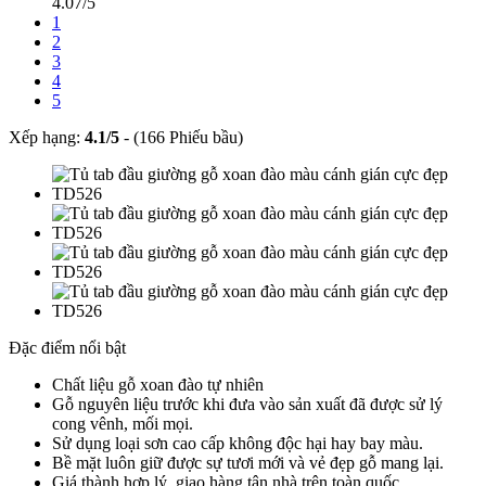
4.07/5
1
2
3
4
5
Xếp hạng:
4.1
/
5
-
(166 Phiếu bầu)
Đặc điểm nổi bật
Chất liệu gỗ xoan đào tự nhiên
Gỗ nguyên liệu trước khi đưa vào sản xuất đã được sử lý
cong vênh, mối mọi.
Sử dụng loại sơn cao cấp không độc hại hay bay màu.
Bề mặt luôn giữ được sự tươi mới và vẻ đẹp gỗ mang lại.
Giá thành hợp lý, giao hàng tận nhà trên toàn quốc