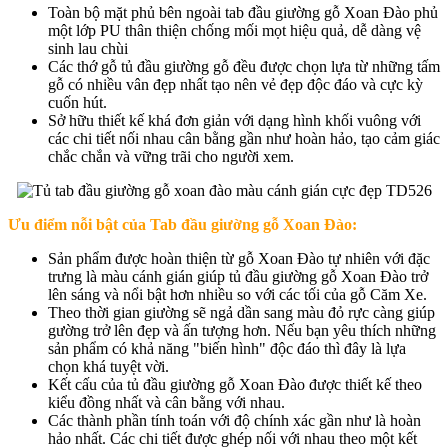
Toàn bộ mặt phủ bên ngoài tab đầu giường gỗ Xoan Đào phủ
một lớp PU thân thiện chống mối mọt hiệu quả, dễ dàng vệ
sinh lau chùi
Các thớ gỗ tủ đầu giường gỗ đều được chọn lựa từ những tấm
gỗ có nhiều vân đẹp nhất tạo nên vẻ đẹp độc đáo và cực kỳ
cuốn hút.
Sở hữu thiết kế khá đơn giản với dạng hình khối vuông với
các chi tiết nối nhau cân bằng gần như hoàn hảo, tạo cảm giác
chắc chắn và vững trãi cho người xem.
Ưu điểm nỗi bật của Tab đầu giường gỗ Xoan Đào:
Sản phẩm được hoàn thiện từ gỗ Xoan Đào tự nhiên với đặc
trưng là màu cánh gián giúp tủ đầu giường gỗ Xoan Đào trở
lên sáng và nổi bật hơn nhiều so với các tối của gỗ Căm Xe.
Theo thời gian giường sẽ ngả dần sang màu đỏ rực càng giúp
gường trở lên đẹp và ấn tượng hơn. Nếu bạn yêu thích những
sản phẩm có khả năng "biến hình" độc đáo thì đây là lựa
chọn khá tuyệt vời.
Kết cấu của tủ đầu giường gỗ Xoan Đào được thiết kế theo
kiểu đồng nhất và cân bằng với nhau.
Các thành phần tính toán với độ chính xác gần như là hoàn
hảo nhất. Các chi tiết được ghép nối với nhau theo một kết