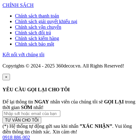
CHÍNH SÁCH
Chính sách thanh toán
Chính sách giải quyết khiếu nại
Chính sách vận chuyển
Chính sách đổi trả
Chính sách kiểm hàng
Chính sách bảo mật
Kết nối với chúng tôi
Copyrights © 2024 - 2025 360decor.vn. All Rights Reserved!
×
YÊU CẦU GỌI LẠI CHO TÔI
Để lại thông tin
NGAY
nhân viên của chúng tôi sẽ
GỌI LẠI
trong
thời gian
SỚM
nhất!
TƯ VẤN CHO TÔI
(*) Hệ thống tự động gửi sau khi nhấn
”XÁC NHẬN”
. Vui lòng
điền thông tin chính xác. Xin cảm ơn!
0918 886 002