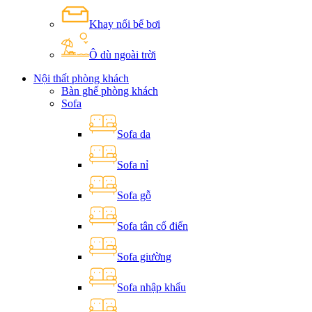
Khay nổi bể bơi
Ô dù ngoài trời
Nội thất phòng khách
Bàn ghế phòng khách
Sofa
Sofa da
Sofa nỉ
Sofa gỗ
Sofa tân cổ điển
Sofa giường
Sofa nhập khẩu