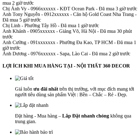
mua 2 giờ trước
Chị Ánh Vy - 0966xxxxxx
-
KĐT Ocean Park - Đã mua 3 giờ trước
Anh Tony Nguyễn - 0912xxxxxx
-
Căn hộ Gold Coast Nha Trang -
Đã mua 5 giờ trước
Chị Linh
-
Phường Tây Hồ - Đã mua 1 giờ trước
Anh Khánh - 0905xxxxxx
-
Giảng Võ, Hà Nội - Đã mua 30 phút
trước
Anh Cường - 091xxxxxxx
-
Phường Đa Kao, TP HCM - Đã mua 1
giờ trước
Ánh Dương - 0976xxxxxx
-
Sapa, Lào Cai - Đã mua 2 giờ trước
LỢI ÍCH KHI MUA HÀNG TẠI - NỘI THẤT 360 DECOR
Giá luôn
ưu đãi nhất
trên thị trường, với mục đích mang tới
người tiêu dùng sản phẩm Việt : Bền – Chắc – Rẻ - Đẹp.
Đặt hàng - Mua hàng –
Lắp Đặt nhanh chóng
không qua
trung gian.