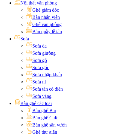
Nội thất văn phòng
Ghế giám đốc
Bàn nhân viên
Ghế văn phòng
Bàn quầy lễ tân
Sofa
Sofa da
Sofa giường
Sofa gỗ
Sofa góc
Sofa nhập khẩu
Sofa nỉ
Sofa tân cổ điển
Sofa văng
Bàn ghế các loại
Bàn ghế Bar
Bàn ghế Cafe
Bàn ghế sân vườn
Ghế thư giãn