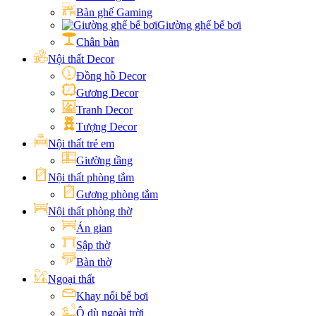
Bàn ghế Gaming
Giường ghế bể bơi
Chân bàn
Nội thất Decor
Đồng hồ Decor
Gương Decor
Tranh Decor
Tượng Decor
Nội thất trẻ em
Giường tầng
Nội thất phòng tắm
Gương phòng tắm
Nội thất phòng thờ
Án gian
Sập thờ
Bàn thờ
Ngoại thất
Khay nổi bể bơi
Ô dù ngoài trời