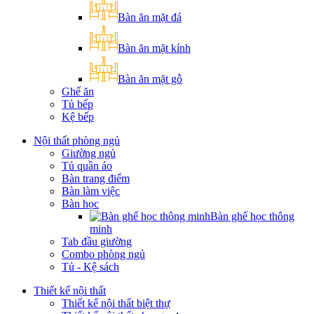
Bàn ăn mặt đá
Bàn ăn mặt kính
Bàn ăn mặt gỗ
Ghế ăn
Tủ bếp
Kệ bếp
Nội thất phòng ngủ
Giường ngủ
Tủ quần áo
Bàn trang điểm
Bàn làm việc
Bàn học
Bàn ghế học thông
minh
Tab đầu giường
Combo phòng ngủ
Tủ - Kệ sách
Thiết kế nội thất
Thiết kế nội thất biệt thự