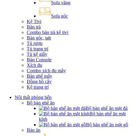
Sofa văng
Sofa góc
Kệ Tivi
Bàn trà
Combo bàn trà kệ tivi
Bàn góc, tab
Tủ rượu
Tủ trang trí
Tủ kệ giầy
Bàn Console
Xích đu
Combo xích đu mây
Bàn ghế mây
Đồng hồ cây
Kệ trang trí
Nội thất phòng bếp
Bộ bàn ghế ăn
Bộ bàn ghế ăn mặt đá
Bộ bàn ghế ăn mặt
kính
Bộ bàn ghế ăn mặt gỗ
Bàn ăn