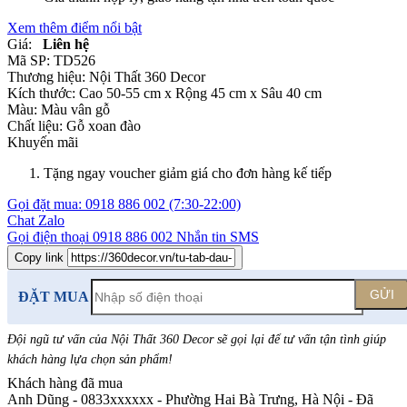
Xem thêm điểm nổi bật
Giá:
Liên hệ
Mã SP:
TD526
Thương hiệu:
Nội Thất 360 Decor
Kích thước:
Cao 50-55 cm x Rộng 45 cm x Sâu 40 cm
Màu:
Màu vân gỗ
Chất liệu:
Gỗ xoan đào
Khuyến mãi
Tặng ngay voucher giảm giá cho đơn hàng kế tiếp
Gọi đặt mua:
0918 886 002
(7:30-22:00)
Chat Zalo
Gọi điện thoại
0918 886 002
Nhắn tin SMS
Copy link
GỬI
ĐẶT MUA
Đội ngũ tư vấn của Nội Thất 360 Decor sẽ gọi lại để tư vấn tận tình giúp
khách hàng lựa chọn sản phẩm
!
Khách hàng đã mua
Anh Dũng - 0833xxxxxx
-
Phường Hai Bà Trưng, Hà Nội - Đã