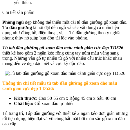
yêu thích.
Chi tiết sản phẩm
Phòng ngủ
đẹp không thể thiếu một cái tủ đầu giường gỗ xoan đào.
Tủ đầu giường
là nơi đặt đèn ngủ và các vật dụng cá nhân tiện
dụng như đồng hồ, điện thoại, ví,….Tủ đầu giường theo ý nghĩa
phong thủy nó giúp bạn đón tài lộc vào phòng.
Tủ tab đầu giường gỗ xoan đào màu cánh gián cực đẹp TD526
thiết kế bao gồm 2 ngăn kéo rộng cùng tay núm màu vàng sang
trọng, Những vân gỗ tự nhiên từ gỗ với nhiều cấu trúc khác nhau
mang đến vẻ đẹp đặc biệt và cực kỳ độc đáo.
Thông tin chi tiết mẫu t
ủ tab đầu giường gỗ xoan đào màu
cánh gián cực đẹp TD526
:
Kích thước:
Cao 50-55 cm x Rộng 45 cm x Sâu 40 cm
Chất liệu:
Gỗ xoan đào tự nhiên
Tủ trang trí, Táp đầu giường với thiết kế 2 ngăn kéo đơn giản nhưng
rất tiện dụng, hiện đại và vô cùng bắt mắt bởi màu sắc gỗ xoan đào
cao cấp.